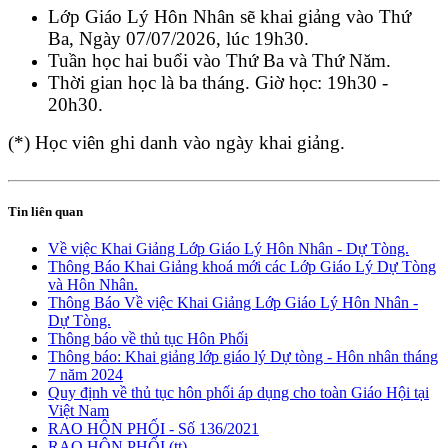
Lớp Giáo Lý Hôn Nhân sẽ khai giảng vào Thứ
Ba, Ngày 07/07/2026, lúc 19h30.
Tuần học hai buổi vào Thứ Ba và Thứ Năm.
Thời gian học là ba tháng. Giờ học: 19h30 -
20h30.
(*) Học viên ghi danh vào ngày khai giảng.
Tin liên quan
Về việc Khai Giảng Lớp Giáo Lý Hôn Nhân - Dự Tòng.
Thông Báo Khai Giảng khoá mới các Lớp Giáo Lý Dự Tòng
và Hôn Nhân.
Thông Báo Về việc Khai Giảng Lớp Giáo Lý Hôn Nhân -
Dự Tòng.
Thông báo về thủ tục Hôn Phối
Thông báo: Khai giảng lớp giáo lý Dự tòng - Hôn nhân tháng
7 năm 2024
Quy định về thủ tục hôn phối áp dụng cho toàn Giáo Hội tại
Việt Nam
RAO HÔN PHỐI - Số 136/2021
RAO HÔN PHỐI (tt)