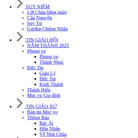
SUY NIỆM
Lời Chúa hằng ngày
Cầu Nguyện
Suy Tư
Gương Chứng Nhân
TIN GIÁO HỘI
NĂM THÁNH 2025
Phụng vụ
Phụng vụ
Thánh Nhạc
Đức Tin
Giáo Lý
Đức Tin
Kinh Thánh
Thánh Hiến
Mục vụ Gia đình
TIN GIÁO XỨ
Bản tin Mục vụ
Thông Báo
Bác Ái
Hôn Nhân
Về Nhà Chúa