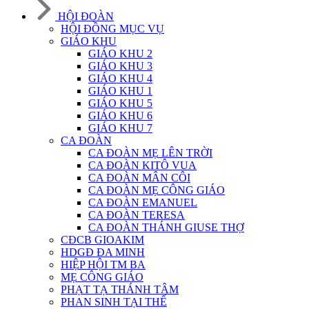
HỘI ĐOÀN
HỘI ĐỒNG MỤC VỤ
GIÁO KHU
GIÁO KHU 2
GIÁO KHU 3
GIÁO KHU 4
GIÁO KHU 1
GIÁO KHU 5
GIÁO KHU 6
GIÁO KHU 7
CA ĐOÀN
CA ĐOÀN MẸ LÊN TRỜI
CA ĐOÀN KITÔ VUA
CA ĐOÀN MÂN CÔI
CA ĐOÀN MẸ CÔNG GIÁO
CA ĐOÀN EMANUEL
CA ĐOÀN TERESA
CA ĐOÀN THÁNH GIUSE THỢ
CĐCB GIOAKIM
HDGĐ ĐA MINH
HIỆP HỘI TM BA
MẸ CÔNG GIÁO
PHẠT TẠ THÁNH TÂM
PHAN SINH TẠI THẾ