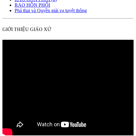
RAO HÔN PHỐI
Phá thai và Quyền giải vạ tuyệt thông
GIỚI THIỆU GIÁO XỨ