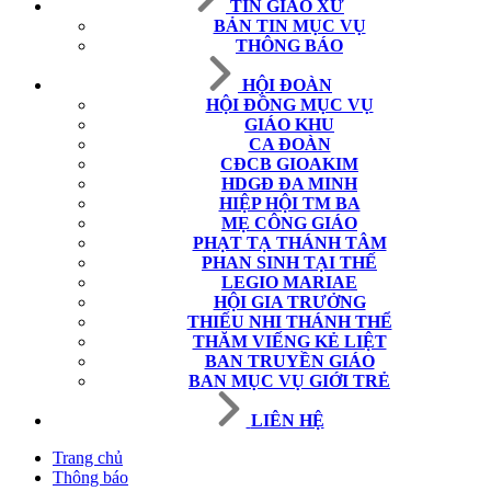
TIN GIÁO XỨ
BẢN TIN MỤC VỤ
THÔNG BÁO
HỘI ĐOÀN
HỘI ĐỒNG MỤC VỤ
GIÁO KHU
CA ĐOÀN
CĐCB GIOAKIM
HDGĐ ĐA MINH
HIỆP HỘI TM BA
MẸ CÔNG GIÁO
PHẠT TẠ THÁNH TÂM
PHAN SINH TẠI THẾ
LEGIO MARIAE
HỘI GIA TRƯỞNG
THIẾU NHI THÁNH THỂ
THĂM VIẾNG KẺ LIỆT
BAN TRUYỀN GIÁO
BAN MỤC VỤ GIỚI TRẺ
LIÊN HỆ
Trang chủ
Thông báo