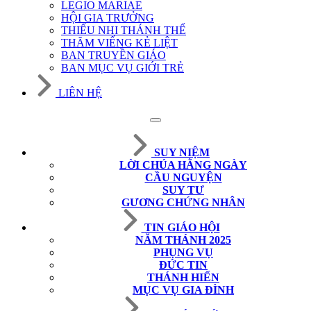
LEGIO MARIAE
HỘI GIA TRƯỞNG
THIẾU NHI THÁNH THỂ
THĂM VIẾNG KẺ LIỆT
BAN TRUYỀN GIÁO
BAN MỤC VỤ GIỚI TRẺ
LIÊN HỆ
SUY NIỆM
LỜI CHÚA HẰNG NGÀY
CẦU NGUYỆN
SUY TƯ
GƯƠNG CHỨNG NHÂN
TIN GIÁO HỘI
NĂM THÁNH 2025
PHỤNG VỤ
ĐỨC TIN
THÁNH HIẾN
MỤC VỤ GIA ĐÌNH