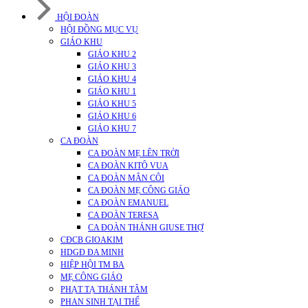
HỘI ĐOÀN
HỘI ĐỒNG MỤC VỤ
GIÁO KHU
GIÁO KHU 2
GIÁO KHU 3
GIÁO KHU 4
GIÁO KHU 1
GIÁO KHU 5
GIÁO KHU 6
GIÁO KHU 7
CA ĐOÀN
CA ĐOÀN MẸ LÊN TRỜI
CA ĐOÀN KITÔ VUA
CA ĐOÀN MÂN CÔI
CA ĐOÀN MẸ CÔNG GIÁO
CA ĐOÀN EMANUEL
CA ĐOÀN TERESA
CA ĐOÀN THÁNH GIUSE THỢ
CĐCB GIOAKIM
HDGĐ ĐA MINH
HIỆP HỘI TM BA
MẸ CÔNG GIÁO
PHẠT TẠ THÁNH TÂM
PHAN SINH TẠI THẾ