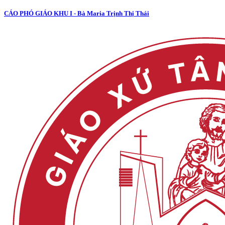
CÁO PHÓ GIÁO KHU I - Bà Maria Trịnh Thị Thái