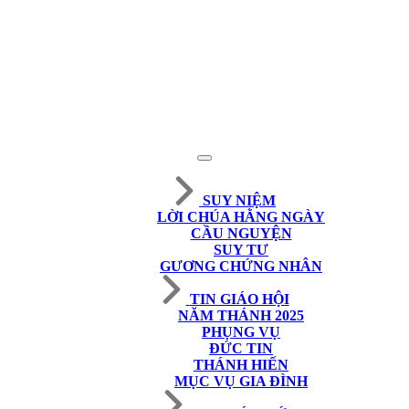
SUY NIỆM
LỜI CHÚA HẰNG NGÀY
CẦU NGUYỆN
SUY TƯ
GƯƠNG CHỨNG NHÂN
TIN GIÁO HỘI
NĂM THÁNH 2025
PHỤNG VỤ
ĐỨC TIN
THÁNH HIẾN
MỤC VỤ GIA ĐÌNH