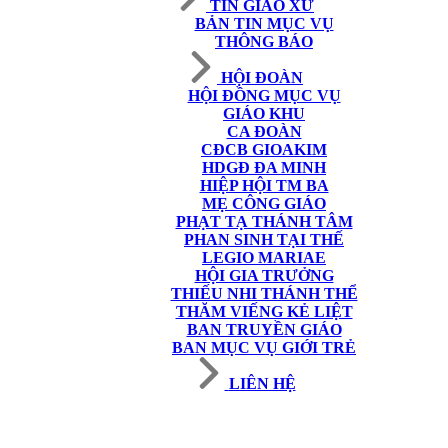
TIN GIÁO XỨ
BẢN TIN MỤC VỤ
THÔNG BÁO
HỘI ĐOÀN
HỘI ĐỒNG MỤC VỤ
GIÁO KHU
CA ĐOÀN
CĐCB GIOAKIM
HDGĐ ĐA MINH
HIỆP HỘI TM BA
MẸ CÔNG GIÁO
PHẠT TẠ THÁNH TÂM
PHAN SINH TẠI THẾ
LEGIO MARIAE
HỘI GIA TRƯỞNG
THIẾU NHI THÁNH THỂ
THĂM VIẾNG KẺ LIỆT
BAN TRUYỀN GIÁO
BAN MỤC VỤ GIỚI TRẺ
LIÊN HỆ