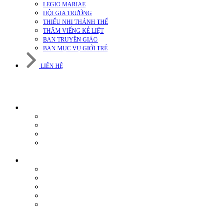
LEGIO MARIAE
HỘI GIA TRƯỞNG
THIẾU NHI THÁNH THỂ
THĂM VIẾNG KẺ LIỆT
BAN TRUYỀN GIÁO
BAN MỤC VỤ GIỚI TRẺ
LIÊN HỆ