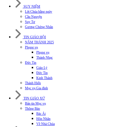
SUY NIỆM
Lời Chúa hằng ngày
Cầu Nguyện
Suy Tư
Gương Chứng Nhân
TIN GIÁO HỘI
NĂM THÁNH 2025
Phụng vụ
Phụng vụ
Thánh Nhạc
Đức Tin
Giáo Lý
Đức Tin
Kinh Thánh
Thánh Hiến
Mục vụ Gia đình
TIN GIÁO XỨ
Bản tin Mục vụ
Thông Báo
Bác Ái
Hôn Nhân
Về Nhà Chúa