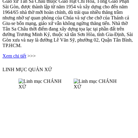
Giáo xứ Tân Sa Châu thuộc Giáo Hạt Chí Hòa, Tổng Giáo Phận
Sài Gòn, được thành lập từ năm 1954 và xây dựng cho đến năm
1964/65 nhà thờ mới hoàn chỉnh, dù trải qua nhiều thăng trầm
nhưng nhờ sự quan phòng của Chúa và sự che chở của Thánh cả
Giu-se bổn mạng, giáo xứ vẫn không ngừng thăng tiến. Nhà thờ
Tân Sa Châu thời điểm đang xây dựng tọa lạc tại phần đất trên
đường Trương Minh Ký, thuộc xã tân Sơn Hòa, tỉnh Gia-Định, Sài
Gòn xưa và nay là đường Lê Văn Sỹ, phường 02, Quận Tân Bình,
TP.HCM.
Xem chi tiết
>>>
LINH MỤC QUẢN XỨ