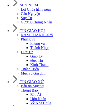
SUY NIỆM
Lời Chúa hằng ngày
Cầu Nguyện
Suy Tư
Gương Chứng Nhân
TIN GIÁO HỘI
NĂM THÁNH 2025
Phụng vụ
Phụng vụ
Thánh Nhạc
Đức Tin
Giáo Lý
Đức Tin
Kinh Thánh
Thánh Hiến
Mục vụ Gia đình
TIN GIÁO XỨ
Bản tin Mục vụ
Thông Báo
Bác Ái
Hôn Nhân
Về Nhà Chúa