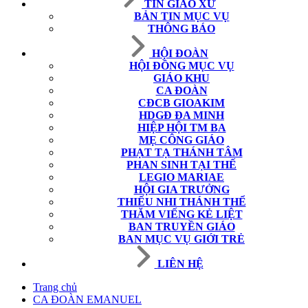
TIN GIÁO XỨ
BẢN TIN MỤC VỤ
THÔNG BÁO
HỘI ĐOÀN
HỘI ĐỒNG MỤC VỤ
GIÁO KHU
CA ĐOÀN
CĐCB GIOAKIM
HDGĐ ĐA MINH
HIỆP HỘI TM BA
MẸ CÔNG GIÁO
PHẠT TẠ THÁNH TÂM
PHAN SINH TẠI THẾ
LEGIO MARIAE
HỘI GIA TRƯỞNG
THIẾU NHI THÁNH THỂ
THĂM VIẾNG KẺ LIỆT
BAN TRUYỀN GIÁO
BAN MỤC VỤ GIỚI TRẺ
LIÊN HỆ
Trang chủ
CA ĐOÀN EMANUEL