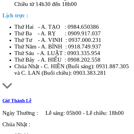
Chiều từ 14h30 đến 18h00
Lịch trực :
Thứ Hai - A. TẠO :
0984.650386
Thứ Ba - A. RỴ :
0909.917.037
Thứ Tư - A. VINH :
0937.000.231
Thứ Năm - A. BÌNH :
0918.749.937
Thứ Sáu - A. LUẬT :
0903.335.954
Thứ Bảy - A. HIẾU :
0908.202.558
Chúa Nhật - C. HIỀN (Buổi sáng):
0931.887.305
và C. LAN (Buổi chiều):
0903.383.281
Giờ Thánh Lễ
Ngày Thường : Lễ sáng: 05h00 - Lễ chiều: 18h00
Chúa Nhật :