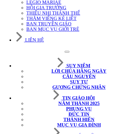
LEGIO MARIAE
HỘI GIA TRƯỞNG
THIẾU NHI THÁNH THỂ
THĂM VIẾNG KẺ LIỆT
BAN TRUYỀN GIÁO
BAN MỤC VỤ GIỚI TRẺ
LIÊN HỆ
SUY NIỆM
LỜI CHÚA HẰNG NGÀY
CẦU NGUYỆN
SUY TƯ
GƯƠNG CHỨNG NHÂN
TIN GIÁO HỘI
NĂM THÁNH 2025
PHỤNG VỤ
ĐỨC TIN
THÁNH HIẾN
MỤC VỤ GIA ĐÌNH