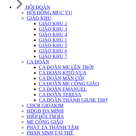
HỘI ĐOÀN
HỘI ĐỒNG MỤC VỤ
GIÁO KHU
GIÁO KHU 2
GIÁO KHU 3
GIÁO KHU 4
GIÁO KHU 1
GIÁO KHU 5
GIÁO KHU 6
GIÁO KHU 7
CA ĐOÀN
CA ĐOÀN MẸ LÊN TRỜI
CA ĐOÀN KITÔ VUA
CA ĐOÀN MÂN CÔI
CA ĐOÀN MẸ CÔNG GIÁO
CA ĐOÀN EMANUEL
CA ĐOÀN TERESA
CA ĐOÀN THÁNH GIUSE THỢ
CĐCB GIOAKIM
HDGĐ ĐA MINH
HIỆP HỘI TM BA
MẸ CÔNG GIÁO
PHẠT TẠ THÁNH TÂM
PHAN SINH TẠI THẾ