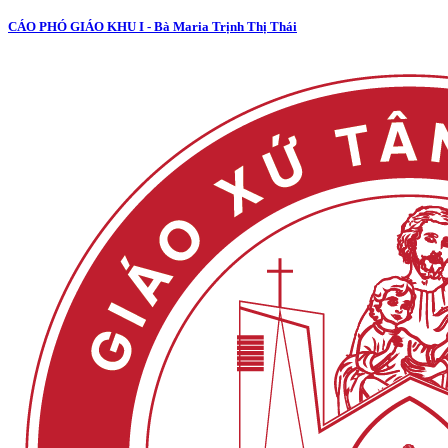
CÁO PHÓ GIÁO KHU I - Bà Maria Trịnh Thị Thái