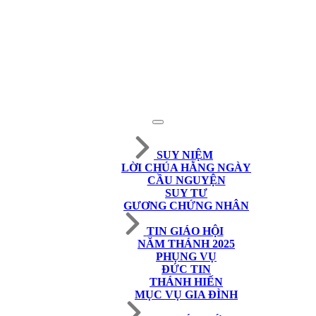
SUY NIỆM
LỜI CHÚA HẰNG NGÀY
CẦU NGUYỆN
SUY TƯ
GƯƠNG CHỨNG NHÂN
TIN GIÁO HỘI
NĂM THÁNH 2025
PHỤNG VỤ
ĐỨC TIN
THÁNH HIẾN
MỤC VỤ GIA ĐÌNH