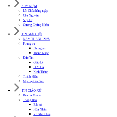
SUY NIỆM
Lời Chúa hằng ngày
Cầu Nguyện
Suy Tư
Gương Chứng Nhân
TIN GIÁO HỘI
NĂM THÁNH 2025
Phụng vụ
Phụng vụ
Thánh Nhạc
Đức Tin
Giáo Lý
Đức Tin
Kinh Thánh
Thánh Hiến
Mục vụ Gia đình
TIN GIÁO XỨ
Bản tin Mục vụ
Thông Báo
Bác Ái
Hôn Nhân
Về Nhà Chúa