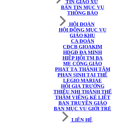
TIN GIÁO XỨ
BẢN TIN MỤC VỤ
THÔNG BÁO
HỘI ĐOÀN
HỘI ĐỒNG MỤC VỤ
GIÁO KHU
CA ĐOÀN
CĐCB GIOAKIM
HDGĐ ĐA MINH
HIỆP HỘI TM BA
MẸ CÔNG GIÁO
PHẠT TẠ THÁNH TÂM
PHAN SINH TẠI THẾ
LEGIO MARIAE
HỘI GIA TRƯỞNG
THIẾU NHI THÁNH THỂ
THĂM VIẾNG KẺ LIỆT
BAN TRUYỀN GIÁO
BAN MỤC VỤ GIỚI TRẺ
LIÊN HỆ