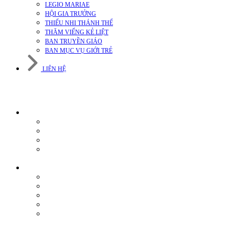
LEGIO MARIAE
HỘI GIA TRƯỞNG
THIẾU NHI THÁNH THỂ
THĂM VIẾNG KẺ LIỆT
BAN TRUYỀN GIÁO
BAN MỤC VỤ GIỚI TRẺ
LIÊN HỆ