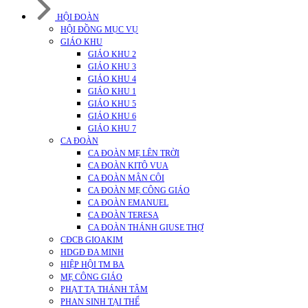
HỘI ĐOÀN
HỘI ĐỒNG MỤC VỤ
GIÁO KHU
GIÁO KHU 2
GIÁO KHU 3
GIÁO KHU 4
GIÁO KHU 1
GIÁO KHU 5
GIÁO KHU 6
GIÁO KHU 7
CA ĐOÀN
CA ĐOÀN MẸ LÊN TRỜI
CA ĐOÀN KITÔ VUA
CA ĐOÀN MÂN CÔI
CA ĐOÀN MẸ CÔNG GIÁO
CA ĐOÀN EMANUEL
CA ĐOÀN TERESA
CA ĐOÀN THÁNH GIUSE THỢ
CĐCB GIOAKIM
HDGĐ ĐA MINH
HIỆP HỘI TM BA
MẸ CÔNG GIÁO
PHẠT TẠ THÁNH TÂM
PHAN SINH TẠI THẾ