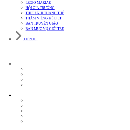
LEGIO MARIAE
HỘI GIA TRƯỞNG
THIẾU NHI THÁNH THỂ
THĂM VIẾNG KẺ LIỆT
BAN TRUYỀN GIÁO
BAN MỤC VỤ GIỚI TRẺ
LIÊN HỆ