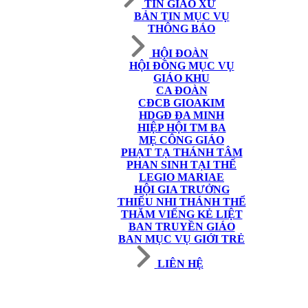
TIN GIÁO XỨ
BẢN TIN MỤC VỤ
THÔNG BÁO
HỘI ĐOÀN
HỘI ĐỒNG MỤC VỤ
GIÁO KHU
CA ĐOÀN
CĐCB GIOAKIM
HDGĐ ĐA MINH
HIỆP HỘI TM BA
MẸ CÔNG GIÁO
PHẠT TẠ THÁNH TÂM
PHAN SINH TẠI THẾ
LEGIO MARIAE
HỘI GIA TRƯỞNG
THIẾU NHI THÁNH THỂ
THĂM VIẾNG KẺ LIỆT
BAN TRUYỀN GIÁO
BAN MỤC VỤ GIỚI TRẺ
LIÊN HỆ