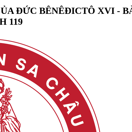
A ĐỨC BÊNÊĐICTÔ XVI - BÀI
H 119