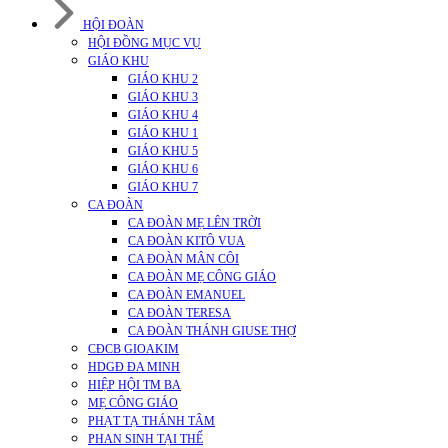
HỘI ĐOÀN
HỘI ĐỒNG MỤC VỤ
GIÁO KHU
GIÁO KHU 2
GIÁO KHU 3
GIÁO KHU 4
GIÁO KHU 1
GIÁO KHU 5
GIÁO KHU 6
GIÁO KHU 7
CA ĐOÀN
CA ĐOÀN MẸ LÊN TRỜI
CA ĐOÀN KITÔ VUA
CA ĐOÀN MÂN CÔI
CA ĐOÀN MẸ CÔNG GIÁO
CA ĐOÀN EMANUEL
CA ĐOÀN TERESA
CA ĐOÀN THÁNH GIUSE THỢ
CĐCB GIOAKIM
HDGĐ ĐA MINH
HIỆP HỘI TM BA
MẸ CÔNG GIÁO
PHẠT TẠ THÁNH TÂM
PHAN SINH TẠI THẾ