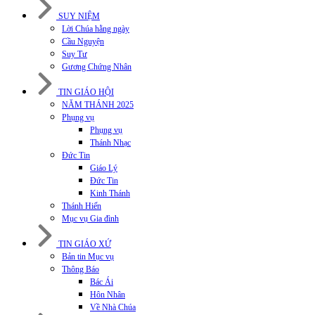
SUY NIỆM
Lời Chúa hằng ngày
Cầu Nguyện
Suy Tư
Gương Chứng Nhân
TIN GIÁO HỘI
NĂM THÁNH 2025
Phụng vụ
Phụng vụ
Thánh Nhạc
Đức Tin
Giáo Lý
Đức Tin
Kinh Thánh
Thánh Hiến
Mục vụ Gia đình
TIN GIÁO XỨ
Bản tin Mục vụ
Thông Báo
Bác Ái
Hôn Nhân
Về Nhà Chúa