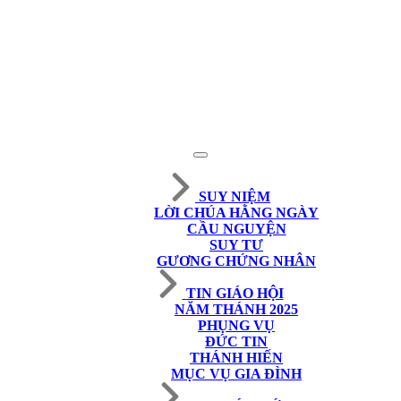
SUY NIỆM
LỜI CHÚA HẰNG NGÀY
CẦU NGUYỆN
SUY TƯ
GƯƠNG CHỨNG NHÂN
TIN GIÁO HỘI
NĂM THÁNH 2025
PHỤNG VỤ
ĐỨC TIN
THÁNH HIẾN
MỤC VỤ GIA ĐÌNH