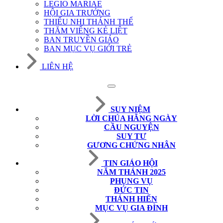
LEGIO MARIAE
HỘI GIA TRƯỞNG
THIẾU NHI THÁNH THỂ
THĂM VIẾNG KẺ LIỆT
BAN TRUYỀN GIÁO
BAN MỤC VỤ GIỚI TRẺ
LIÊN HỆ
SUY NIỆM
LỜI CHÚA HẰNG NGÀY
CẦU NGUYỆN
SUY TƯ
GƯƠNG CHỨNG NHÂN
TIN GIÁO HỘI
NĂM THÁNH 2025
PHỤNG VỤ
ĐỨC TIN
THÁNH HIẾN
MỤC VỤ GIA ĐÌNH