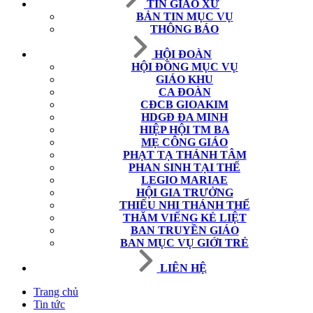
TIN GIÁO XỨ
BẢN TIN MỤC VỤ
THÔNG BÁO
HỘI ĐOÀN
HỘI ĐỒNG MỤC VỤ
GIÁO KHU
CA ĐOÀN
CĐCB GIOAKIM
HDGĐ ĐA MINH
HIỆP HỘI TM BA
MẸ CÔNG GIÁO
PHẠT TẠ THÁNH TÂM
PHAN SINH TẠI THẾ
LEGIO MARIAE
HỘI GIA TRƯỞNG
THIẾU NHI THÁNH THỂ
THĂM VIẾNG KẺ LIỆT
BAN TRUYỀN GIÁO
BAN MỤC VỤ GIỚI TRẺ
LIÊN HỆ
Trang chủ
Tin tức