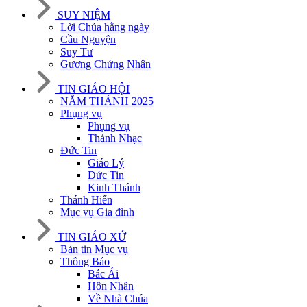
SUY NIỆM
Lời Chúa hằng ngày
Cầu Nguyện
Suy Tư
Gương Chứng Nhân
TIN GIÁO HỘI
NĂM THÁNH 2025
Phụng vụ
Phụng vụ
Thánh Nhạc
Đức Tin
Giáo Lý
Đức Tin
Kinh Thánh
Thánh Hiến
Mục vụ Gia đình
TIN GIÁO XỨ
Bản tin Mục vụ
Thông Báo
Bác Ái
Hôn Nhân
Về Nhà Chúa