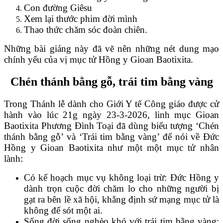
Con đường Giêsu
Xem lại thước phim đời mình
Thao thức chăm sóc đoàn chiên.
Những bài giảng này đã vẽ nên những nét dung mạo
chính yếu của vị mục tử Hồng y Gioan Baotixita.
Chén thánh bằng gỗ, trái tim bằng vàng
Trong Thánh lễ dành cho Giới Y tế Công giáo được cử
hành vào lúc 21g ngày 23-3-2026, linh mục Gioan
Baotixita Phương Đình Toại đã dùng biểu tượng ‘Chén
thánh bằng gỗ’ và ‘Trái tim bằng vàng’ để nói về Đức
Hồng y Gioan Baotixita như một một mục tử nhân
lành:
Có kế hoạch mục vụ không loại trừ: Đức Hồng y
dành trọn cuộc đời chăm lo cho những người bị
gạt ra bên lề xã hội, khẳng định sứ mạng mục tử là
không để sót một ai.
Sống đời sống nghèo khó với trái tim bằng vàng: