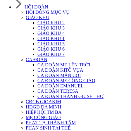
HỘI ĐOÀN
HỘI ĐỒNG MỤC VỤ
GIÁO KHU
GIÁO KHU 2
GIÁO KHU 3
GIÁO KHU 4
GIÁO KHU 1
GIÁO KHU 5
GIÁO KHU 6
GIÁO KHU 7
CA ĐOÀN
CA ĐOÀN MẸ LÊN TRỜI
CA ĐOÀN KITÔ VUA
CA ĐOÀN MÂN CÔI
CA ĐOÀN MẸ CÔNG GIÁO
CA ĐOÀN EMANUEL
CA ĐOÀN TERESA
CA ĐOÀN THÁNH GIUSE THỢ
CĐCB GIOAKIM
HDGĐ ĐA MINH
HIỆP HỘI TM BA
MẸ CÔNG GIÁO
PHẠT TẠ THÁNH TÂM
PHAN SINH TẠI THẾ