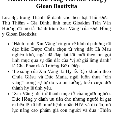
Gioan Baotixita
Lúc 8g, trong Thánh lễ dành cho liên hạt Thủ Đức -
Thủ Thiêm - Gia Định, linh mục Gioakim Trần Văn
Hương đã mô tả ‘hành trình Xin Vâng’ của Đức Hồng
y Gioan Baotixita:
‘Hành trình Xin Vâng’ có gốc rễ bình dị nhưng rất
đặc biệt: Được Chúa chọn từ vùng đất Cà Mau
nghèo khó, ngài đã đáp lại lời mời theo ơn gọi
linh mục qua sự dẫn dắt của ‘vị sứ giả lừng danh’
là Cha Phanxicô Trương Bửu Diệp.
‘Lẽ sống của Xin Vâng’ là Hy lễ: Rập khuôn theo
Chúa Giêsu và Đức Maria, ngài luôn thưa "xin
vâng" trong sự tự do và tin tưởng, biến cuộc đời
thành hy lễ tình yêu.
‘Xin Vâng’ để trở thành mục tử của người nghèo:
Đức Hồng y dành ưu tiên cho những người bị gạt
ra bên lề xã hội như bệnh nhân HIV và di dân, nỗ
lực nâng cao phẩm giá con người và đưa ‘Thiên