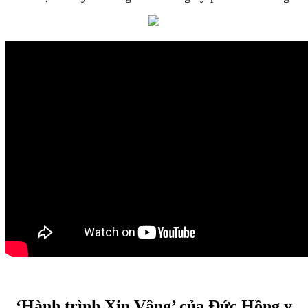
‘Hành trình Xin Vâng’ của Đức Hồng y