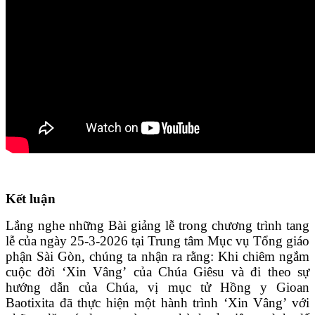
Kết luận
Lắng nghe những Bài giảng lễ trong chương trình tang
lễ của ngày 25-3-2026 tại Trung tâm Mục vụ Tổng giáo
phận Sài Gòn, chúng ta nhận ra rằng: Khi chiêm ngắm
cuộc đời ‘Xin Vâng’ của Chúa Giêsu và đi theo sự
hướng dẫn của Chúa, vị mục tử Hồng y Gioan
Baotixita đã thực hiện một hành trình ‘Xin Vâng’ với