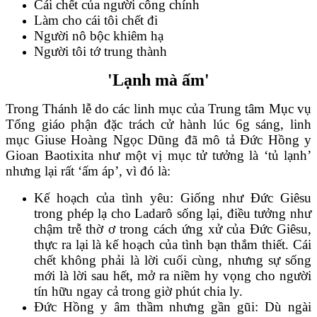
Cái chết của người công chính
Làm cho cái tôi chết đi
Người nô bộc khiêm hạ
Người tôi tớ trung thành
'Lạnh mà ấm'
Trong Thánh lễ do các linh mục của Trung tâm Mục vụ
Tổng giáo phận đặc trách cử hành lúc 6g sáng, linh
mục Giuse Hoàng Ngọc Dũng đã mô tả Đức Hồng y
Gioan Baotixita như một vị mục tử tưởng là ‘tủ lạnh’
nhưng lại rất ‘ấm áp’, vì đó là:
Kế hoạch của tình yêu: Giống như Đức Giêsu
trong phép lạ cho Ladarô sống lại, điều tưởng như
chậm trễ thờ ơ trong cách ứng xử của Đức Giêsu,
thực ra lại là kế hoạch của tình bạn thắm thiết. Cái
chết không phải là lời cuối cùng, nhưng sự sống
mới là lời sau hết, mở ra niềm hy vọng cho người
tín hữu ngay cả trong giờ phút chia ly.
Đức Hồng y âm thầm nhưng gần gũi: Dù ngài