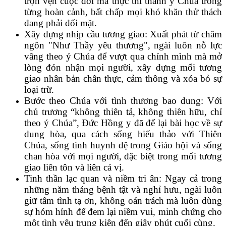
trọn vẹn cuộc đời mà thực thi thánh ý Chúa trong
từng hoàn cảnh, bất chấp mọi khó khăn thử thách
đang phải đối mặt.
Xây dựng nhịp cầu tương giao: Xuất phát từ châm
ngôn "Như Thầy yêu thương", ngài luôn nỗ lực
vâng theo ý Chúa để vượt qua chính mình mà mở
lòng đón nhận mọi người, xây dựng mối tương
giao nhân bản chân thực, cảm thông và xóa bỏ sự
loại trừ.
Bước theo Chúa với tình thương bao dung: Với
chủ trương “không thiên tả, không thiên hữu, chỉ
theo ý Chúa”, Đức Hồng y đã để lại bài học về sự
dung hòa, qua cách sống hiếu thảo với Thiên
Chúa, sống tình huynh đệ trong Giáo hội và sống
chan hòa với mọi người, đặc biệt trong mối tương
giao liên tôn và liên cá vị.
Tinh thần lạc quan và niềm tri ân: Ngay cả trong
những năm tháng bệnh tật và nghỉ hưu, ngài luôn
giữ tâm tình tạ ơn, không oán trách mà luôn dùng
sự hóm hỉnh để đem lại niềm vui, minh chứng cho
một tình yêu trung kiên đến giây phút cuối cùng.