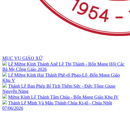
MỤC VỤ GIÁO XỨ
Lễ Mừng Kính Thánh Anê Lê Thị Thành - Bổn Mạng Hội Các
Bà Mẹ Công Giáo 2026
Lễ Mừng Kính Hai Thánh Phê-rô Phao-Lô -Bổn Mạng Giáo
Khu V
Thánh Lễ Ban Phép Bí Tích Thêm Sức - Đức Tổng Giuse
Nguyễn Năng
Mừng Kính Lễ Thánh Tâm Chúa - Bổn Mạng Giáo Khu IV
Thánh Lễ Mình Và Máu Thánh Chúa Ki-tô - Chúa Nhật
07/06/2026