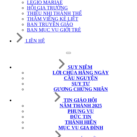
LEGIO MARIAE
HỘI GIA TRƯỞNG
THIẾU NHI THÁNH THỂ
THĂM VIẾNG KẺ LIỆT
BAN TRUYỀN GIÁO
BAN MỤC VỤ GIỚI TRẺ
LIÊN HỆ
SUY NIỆM
LỜI CHÚA HẰNG NGÀY
CẦU NGUYỆN
SUY TƯ
GƯƠNG CHỨNG NHÂN
TIN GIÁO HỘI
NĂM THÁNH 2025
PHỤNG VỤ
ĐỨC TIN
THÁNH HIẾN
MỤC VỤ GIA ĐÌNH