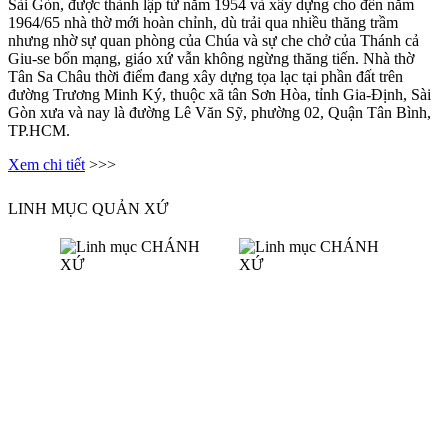
Sài Gòn, được thành lập từ năm 1954 và xây dựng cho đến năm
1964/65 nhà thờ mới hoàn chỉnh, dù trải qua nhiều thăng trầm
nhưng nhờ sự quan phòng của Chúa và sự che chở của Thánh cả
Giu-se bổn mạng, giáo xứ vẫn không ngừng thăng tiến. Nhà thờ
Tân Sa Châu thời điểm đang xây dựng tọa lạc tại phần đất trên
đường Trương Minh Ký, thuộc xã tân Sơn Hòa, tỉnh Gia-Định, Sài
Gòn xưa và nay là đường Lê Văn Sỹ, phường 02, Quận Tân Bình,
TP.HCM.
Xem chi tiết
>>>
LINH MỤC QUẢN XỨ