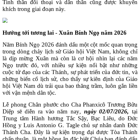
Tinh thần đối thoại và dấn thân cũng được khuyến
khích trong giai đoạn này.
Hướng tới tương lai - Xuân Bính Ngọ năm 2026
Năm Bính Ngọ 2026 đánh dấu một cột mốc quan trọng
trong dòng chảy lịch sử Giáo hội Việt Nam, không chỉ
là dịp mừng Xuân mà còn là cơ hội nhìn lại các năm
Ngọ trước đó, với nhiều sự kiện nổi bật như những
cuộc tử đạo của các Thánh, sự phát triển của đức tin, và
những biến cố lịch sử, cho thấy sự kiên định của Giáo
hội Việt Nam dù trải qua bao thăng trầm, luôn gắn liền
với vận mệnh dân tộc.
Lễ phong Chân phước cho Cha Phanxicô Trương Bửu
Diệp sẽ diễn ra vào năm nay
,
ngày 02/07/2026,
tại
Trung tâm Hành hương Tắc Sậy, Bạc Liêu, do Đức
Hồng y Luis Antonio G. Tagle chủ sự nhân danh Đức
Thánh Cha. Đây là sự kiện trọng đại được Tòa Thánh
chấp thuận, là một hồng ân đặc biệt Chúa ban đánh dấu