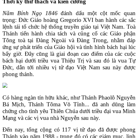
Thời kỳ thử thách và kiên cường
Năm Bính Ngọ 1846
đánh dấu một cột mốc quan
trọng: Đức Giáo hoàng
Gregorio XVI ban hành các sắc
lệnh tái tổ chức hệ thống truyền giáo tại Việt Nam. Toà
Thánh tiến hành chia tách và củng cố các Giáo phận
Tông toà tại Đàng Ngoài và Đàng Trong, nhằm đáp
ứng sự phát triển của Giáo hội và tình hình bách hại lúc
bấy giờ. Đây cũng là giai đoạn cao điểm của các cuộc
bách hại dưới triều vua Thiệu Trị và sau đó là vua Tự
Đức, dẫn tới nhiều vị tử đạo Việt Nam sau này được
phong thánh.
Có hàng ngàn tín hữu khác, như Thánh Phaolô Nguyễn
Bá Mịch, Thánh Tôma Võ Tỉnh... đã anh dũng làm
chứng cho tình yêu Thiên Chúa dưới triều đại vua Minh
Mạng và các vị vua nhà Nguyễn sau này.
Đến nay, tổng cộng có 117 vị tử đạo đã được phong
Thánh vào năm 1988 - trong đó có các giám mục, linh