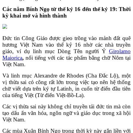
Các
năm Bính Ngọ từ t
hế kỷ 16 đến
thế kỷ
19: Thời
kỳ khai mở và hình thành
Đức tin Công Giáo được gieo trồng vào mảnh đất quê
hương Việt Nam vào thế kỷ 16 nhờ các nhà truyền
giáo, ví dụ linh mục Dòng Tên người Ý
Girolamo
Maiorica
,
nổi tiếng với các tác phẩm bằng chữ Nôm tại
Việt Nam.
Và linh mục Alexandre de Rhodes (Cha Đắc Lộ), một
vị thừa sai có công rất lớn trong việc tạo nên hệ thống
chữ viết dựa trên ký tự Latinh, in cuốn từ điển đầu tiên
của tiếng Việt (Từ điển Việt-Bồ-La).
Các vị thừa sai này không chỉ truyền tải đức tin mà còn
tạo dấu ấn văn hóa, ngôn ngữ và giáo dục trong xã hội
Việt Nam.
Các mùa Xuân Bính Ngọ trong thời kỳ này gắn liền với