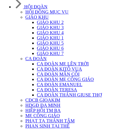
HỘI ĐOÀN
HỘI ĐỒNG MỤC VỤ
GIÁO KHU
GIÁO KHU 2
GIÁO KHU 3
GIÁO KHU 4
GIÁO KHU 1
GIÁO KHU 5
GIÁO KHU 6
GIÁO KHU 7
CA ĐOÀN
CA ĐOÀN MẸ LÊN TRỜI
CA ĐOÀN KITÔ VUA
CA ĐOÀN MÂN CÔI
CA ĐOÀN MẸ CÔNG GIÁO
CA ĐOÀN EMANUEL
CA ĐOÀN TERESA
CA ĐOÀN THÁNH GIUSE THỢ
CĐCB GIOAKIM
HDGĐ ĐA MINH
HIỆP HỘI TM BA
MẸ CÔNG GIÁO
PHẠT TẠ THÁNH TÂM
PHAN SINH TẠI THẾ