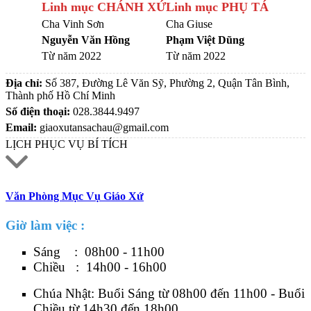
Linh mục CHÁNH XỨ
Linh mục PHỤ TÁ
Cha Vinh Sơn
Cha Giuse
Nguyễn Văn Hồng
Phạm Việt Dũng
Từ năm 2022
Từ năm 2022
Địa chỉ:
Số 387, Đường Lê Văn Sỹ, Phường 2, Quận Tân Bình,
Thành phố Hồ Chí Minh
Số điện thoại:
028.3844.9497
Email:
giaoxutansachau@gmail.com
LỊCH PHỤC VỤ BÍ TÍCH
Văn Phòng Mục Vụ Giáo Xứ
Giờ làm việc :
Sáng : 08h00 - 11h00
Chiều : 14h00 - 16h00
Chúa Nhật: Buổi Sáng từ 08h00 đến 11h00 - Buổi
Chiều từ 14h30 đến 18h00