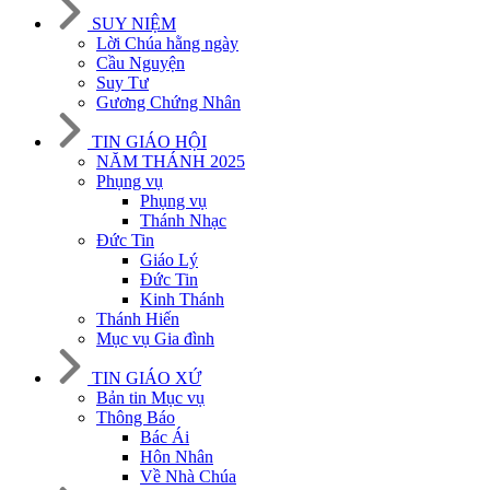
SUY NIỆM
Lời Chúa hằng ngày
Cầu Nguyện
Suy Tư
Gương Chứng Nhân
TIN GIÁO HỘI
NĂM THÁNH 2025
Phụng vụ
Phụng vụ
Thánh Nhạc
Đức Tin
Giáo Lý
Đức Tin
Kinh Thánh
Thánh Hiến
Mục vụ Gia đình
TIN GIÁO XỨ
Bản tin Mục vụ
Thông Báo
Bác Ái
Hôn Nhân
Về Nhà Chúa