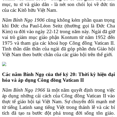
mục, tu sĩ và giáo dân - là nét son chói lọi về đức tin
của các Kitô hữu Việt Nam.
Năm Bính Ngọ 1906
cũng không kém phần quan trọng
khi Đức cha Paul-Léon Seitz (thường gọi là Đức Cha
Kim) ra đời vào ngày 22-12 trong năm này. Ngài đã giữ
vai trò giám mục giáo phận Kontum từ năm 1952 đến
1975 và tham gia các khoá họp Công đồng Vatican II.
Tinh thần dấn thân của ngài đã góp phần đưa Giáo hội
Việt Nam theo bước chân của các giáo hội trên thế giới.
Các
n
ăm
Bính Ngọ của t
hế kỷ 20: Thời kỳ hiện đại
hóa và áp dụng Công đồng Vatican II
Năm Bính Ngọ 1966
là một năm quyết định trong việc
áp dụng những cải cách của Công đồng Vatican II vào
thực tế giáo hội tại Việt Nam. Sự chuyển đổi mạnh mẽ
từ tiếng Latinh sang tiếng Việt trong thánh lễ và các bí
tích đã tạo ra bước đột phá trong đời sống tôn giáo.