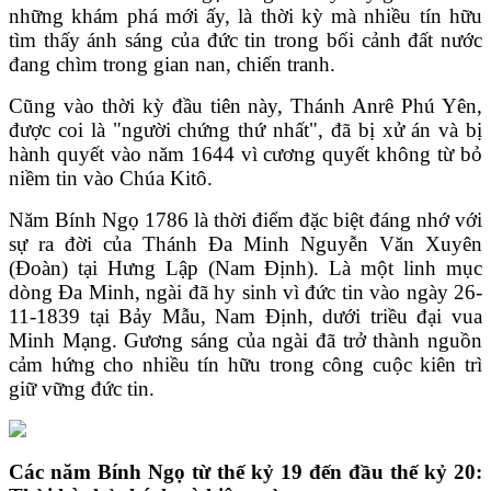
những khám phá mới ấy, là thời kỳ mà nhiều tín hữu
tìm thấy ánh sáng của đức tin trong bối cảnh đất nước
đang chìm trong gian nan, chiến tranh.
Cũng vào thời kỳ đầu tiên này, Thánh Anrê Phú Yên,
được coi là "người chứng thứ nhất", đã bị xử án và bị
hành quyết vào năm 1644 vì cương quyết không từ bỏ
niềm tin vào Chúa Kitô.
Năm Bính Ngọ 1786 là thời điểm đặc biệt đáng nhớ với
sự ra đời của Thánh Đa Minh Nguyễn Văn Xuyên
(Đoàn) tại Hưng Lập (Nam Định). Là một linh mục
dòng Đa Minh, ngài đã hy sinh vì đức tin vào ngày 26-
11-1839 tại Bảy Mẫu, Nam Định, dưới triều đại vua
Minh Mạng. Gương sáng của ngài đã trở thành nguồn
cảm hứng cho nhiều tín hữu trong công cuộc kiên trì
giữ vững đức tin.
Các
năm Bính Ngọ từ t
hế kỷ 19 đến
đầu thế kỷ
20: