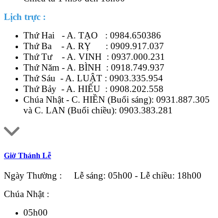
Lịch trực :
Thứ Hai - A. TẠO :
0984.650386
Thứ Ba - A. RỴ :
0909.917.037
Thứ Tư - A. VINH :
0937.000.231
Thứ Năm - A. BÌNH :
0918.749.937
Thứ Sáu - A. LUẬT :
0903.335.954
Thứ Bảy - A. HIẾU :
0908.202.558
Chúa Nhật - C. HIỀN (Buổi sáng):
0931.887.305
và C. LAN (Buổi chiều):
0903.383.281
Giờ Thánh Lễ
Ngày Thường : Lễ sáng: 05h00 - Lễ chiều: 18h00
Chúa Nhật :
05h00