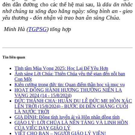
đèn dẫn đường cho các thế hệ mai sau, là
dấu ấn nhắc
nhở chúng ta sống đạo hằng ngày: sống bình an - gieo
yêu thương - đón nhận và trao ban ân sủng Chúa.
Minh Hà (
TGPSG
) tổng hợp
Tin liên quan
Tĩnh tâm Mùa Vọng 2025: Học Lại Để Yêu Hơn
Ánh sáng Lời Chúa: Thiên Chúa yêu thế gian đến nỗi ban
Con Một
Kiên cường trong đức tin: Quan điểm thần học và mục vụ
HOẠT ĐỘNG HÀNH HƯƠNG THƯỜNG NIÊN LA
VANG 2024 (14 - 15/8/2024)
ĐỨC THÁNH CHA: HUẤN DỤ LỄ ĐỨC MẸ HỒN XÁC
LÊN TRỜI (15/8/2024) - BƯỚC ĐI ĐẾN CHẶNG CUỐI
LÀ NƯỚC TRỜI
GIA ĐÌNH: Đồng tính luyến ái và Hôn nhân đồng tính
GIÁO LÝ: LỜI CHÚA LÀ NỀN TẢNG VÀ LINH HỒN
CỦA VIỆC DẠY GIÁO LÝ
VIẾT CHO BẠN – NGƯỜI GIÁO LÝ VIÊN!