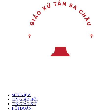
Menu chính
SUY NIỆM
TIN GIÁO HỘI
TIN GIÁO XỨ
HỘI ĐOÀN