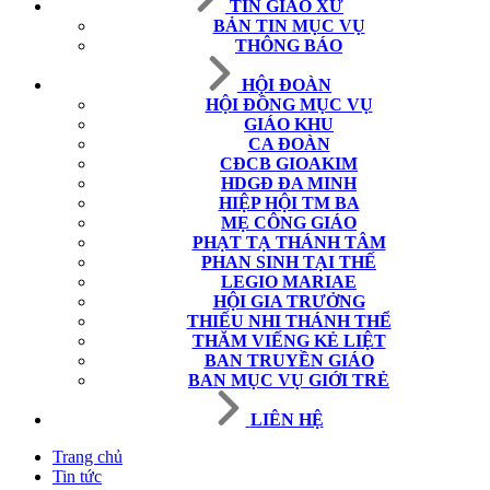
TIN GIÁO XỨ
BẢN TIN MỤC VỤ
THÔNG BÁO
HỘI ĐOÀN
HỘI ĐỒNG MỤC VỤ
GIÁO KHU
CA ĐOÀN
CĐCB GIOAKIM
HDGĐ ĐA MINH
HIỆP HỘI TM BA
MẸ CÔNG GIÁO
PHẠT TẠ THÁNH TÂM
PHAN SINH TẠI THẾ
LEGIO MARIAE
HỘI GIA TRƯỞNG
THIẾU NHI THÁNH THỂ
THĂM VIẾNG KẺ LIỆT
BAN TRUYỀN GIÁO
BAN MỤC VỤ GIỚI TRẺ
LIÊN HỆ
Trang chủ
Tin tức