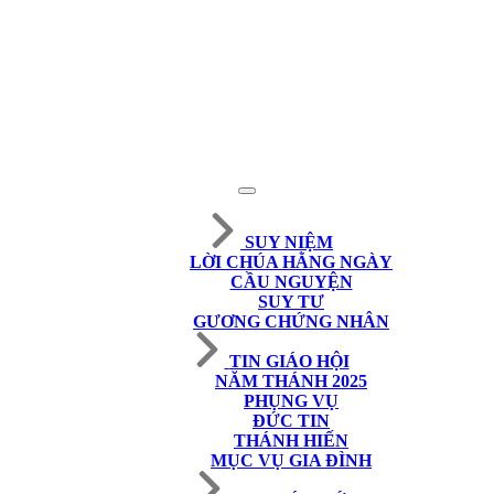
SUY NIỆM
LỜI CHÚA HẰNG NGÀY
CẦU NGUYỆN
SUY TƯ
GƯƠNG CHỨNG NHÂN
TIN GIÁO HỘI
NĂM THÁNH 2025
PHỤNG VỤ
ĐỨC TIN
THÁNH HIẾN
MỤC VỤ GIA ĐÌNH