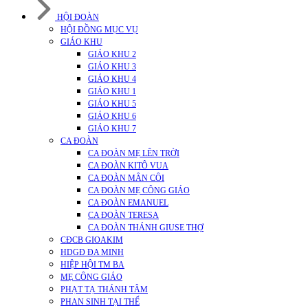
HỘI ĐOÀN
HỘI ĐỒNG MỤC VỤ
GIÁO KHU
GIÁO KHU 2
GIÁO KHU 3
GIÁO KHU 4
GIÁO KHU 1
GIÁO KHU 5
GIÁO KHU 6
GIÁO KHU 7
CA ĐOÀN
CA ĐOÀN MẸ LÊN TRỜI
CA ĐOÀN KITÔ VUA
CA ĐOÀN MÂN CÔI
CA ĐOÀN MẸ CÔNG GIÁO
CA ĐOÀN EMANUEL
CA ĐOÀN TERESA
CA ĐOÀN THÁNH GIUSE THỢ
CĐCB GIOAKIM
HDGĐ ĐA MINH
HIỆP HỘI TM BA
MẸ CÔNG GIÁO
PHẠT TẠ THÁNH TÂM
PHAN SINH TẠI THẾ