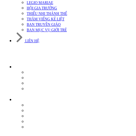
LEGIO MARIAE
HỘI GIA TRƯỞNG
THIẾU NHI THÁNH THỂ
THĂM VIẾNG KẺ LIỆT
BAN TRUYỀN GIÁO
BAN MỤC VỤ GIỚI TRẺ
LIÊN HỆ