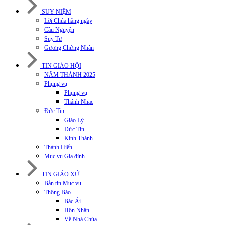
SUY NIỆM
Lời Chúa hằng ngày
Cầu Nguyện
Suy Tư
Gương Chứng Nhân
TIN GIÁO HỘI
NĂM THÁNH 2025
Phụng vụ
Phụng vụ
Thánh Nhạc
Đức Tin
Giáo Lý
Đức Tin
Kinh Thánh
Thánh Hiến
Mục vụ Gia đình
TIN GIÁO XỨ
Bản tin Mục vụ
Thông Báo
Bác Ái
Hôn Nhân
Về Nhà Chúa