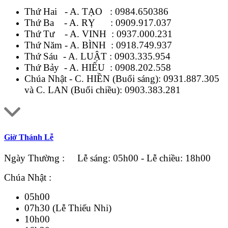
Thứ Hai - A. TẠO :
0984.650386
Thứ Ba - A. RỴ :
0909.917.037
Thứ Tư - A. VINH :
0937.000.231
Thứ Năm - A. BÌNH :
0918.749.937
Thứ Sáu - A. LUẬT :
0903.335.954
Thứ Bảy - A. HIẾU :
0908.202.558
Chúa Nhật - C. HIỀN (Buổi sáng):
0931.887.305
và C. LAN (Buổi chiều):
0903.383.281
Giờ Thánh Lễ
Ngày Thường : Lễ sáng: 05h00 - Lễ chiều: 18h00
Chúa Nhật :
05h00
07h30 (Lễ Thiếu Nhi)
10h00