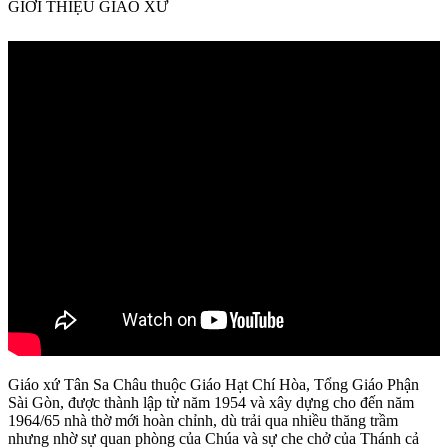
GIỚI THIỆU GIÁO XỨ
Giáo xứ Tân Sa Châu thuộc Giáo Hạt Chí Hòa, Tổng Giáo Phận
Sài Gòn, được thành lập từ năm 1954 và xây dựng cho đến năm
1964/65 nhà thờ mới hoàn chỉnh, dù trải qua nhiều thăng trầm
nhưng nhờ sự quan phòng của Chúa và sự che chở của Thánh cả