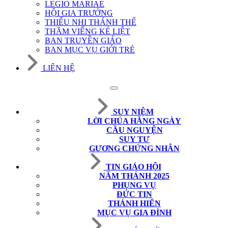
LEGIO MARIAE
HỘI GIA TRƯỞNG
THIẾU NHI THÁNH THỂ
THĂM VIẾNG KẺ LIỆT
BAN TRUYỀN GIÁO
BAN MỤC VỤ GIỚI TRẺ
LIÊN HỆ
SUY NIỆM
LỜI CHÚA HẰNG NGÀY
CẦU NGUYỆN
SUY TƯ
GƯƠNG CHỨNG NHÂN
TIN GIÁO HỘI
NĂM THÁNH 2025
PHỤNG VỤ
ĐỨC TIN
THÁNH HIẾN
MỤC VỤ GIA ĐÌNH