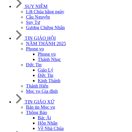
SUY NIỆM
Lời Chúa hằng ngày
Cầu Nguyện
Suy Tư
Gương Chứng Nhân
TIN GIÁO HỘI
NĂM THÁNH 2025
Phụng vụ
Phụng vụ
Thánh Nhạc
Đức Tin
Giáo Lý
Đức Tin
Kinh Thánh
Thánh Hiến
Mục vụ Gia đình
TIN GIÁO XỨ
Bản tin Mục vụ
Thông Báo
Bác Ái
Hôn Nhân
Về Nhà Chúa