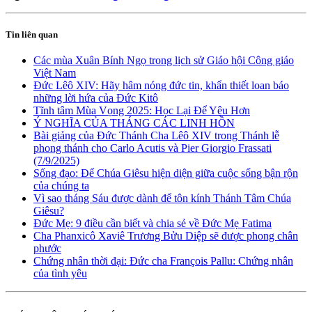
Tin liên quan
Các mùa Xuân Bính Ngọ trong lịch sử Giáo hội Công giáo
Việt Nam
Đức Lêô XIV: Hãy hâm nóng đức tin, khẩn thiết loan báo
những lời hứa của Đức Kitô
Tĩnh tâm Mùa Vọng 2025: Học Lại Để Yêu Hơn
Ý NGHĨA CỦA THÁNG CÁC LINH HỒN
Bài giảng của Đức Thánh Cha Lêô XIV trong Thánh lễ
phong thánh cho Carlo Acutis và Pier Giorgio Frassati
(7/9/2025)
Sống đạo: Để Chúa Giêsu hiện diện giữa cuộc sống bận rộn
của chúng ta
Vì sao tháng Sáu được dành để tôn kính Thánh Tâm Chúa
Giêsu?
Đức Mẹ: 9 điều cần biết và chia sẻ về Đức Mẹ Fatima
Cha Phanxicô Xaviê Trương Bửu Diệp sẽ được phong chân
phước
Chứng nhân thời đại: Đức cha François Pallu: Chứng nhân
của tình yêu