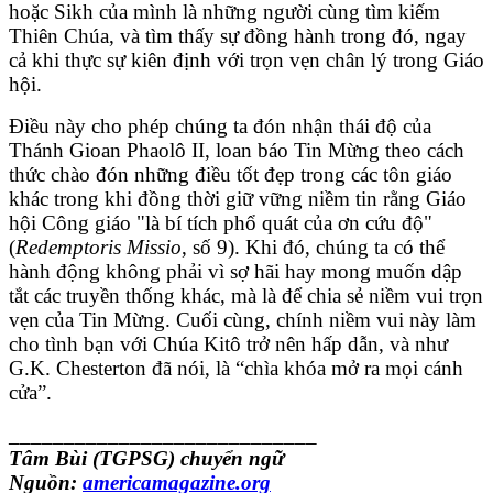
hoặc Sikh của mình là những người cùng tìm kiếm
Thiên Chúa, và tìm thấy sự đồng hành trong đó, ngay
cả khi thực sự kiên định với trọn vẹn chân lý trong Giáo
hội.
Điều này cho phép chúng ta đón nhận thái độ của
Thánh Gioan Phaolô II, loan báo Tin Mừng theo cách
thức chào đón những điều tốt đẹp trong các tôn giáo
khác trong khi đồng thời giữ vững niềm tin rằng Giáo
hội Công giáo "là bí tích phổ quát của ơn cứu độ"
(
Redemptoris Missio
, số 9). Khi đó, chúng ta có thể
hành động không phải vì sợ hãi hay mong muốn dập
tắt các truyền thống khác, mà là để chia sẻ niềm vui trọn
vẹn của Tin Mừng. Cuối cùng, chính niềm vui này làm
cho tình bạn với Chúa Kitô trở nên hấp dẫn, và như
G.K. Chesterton đã nói, là “chìa khóa mở ra mọi cánh
cửa”.
____________________________
Tâm Bùi (TGPSG) chuyển ngữ
Nguồn:
americamagazine.org