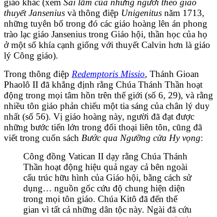
giáo khác (xem
Sai lầm của những người theo giáo
thuyết Jansenius
và thông điệp
Unigenitus
năm 1713,
những tuyên bố trong đó các giáo hoàng lên án phong
trào lạc giáo Jansenius trong Giáo hội, thần học của họ
ở một số khía cạnh giống với thuyết Calvin hơn là giáo
lý Công giáo).
Trong thông điệp
Redemptoris Missio
,
Thánh Gioan
Phaolô II đã khẳng định rằng Chúa Thánh Thần hoạt
động trong mọi tâm hồn trên thế giới (số 6, 29), và rằng
nhiều tôn giáo phản chiếu một tia sáng của chân lý duy
nhất (số 56). Vị giáo hoàng này, người đã đạt được
những bước tiến lớn trong đối thoại liên tôn, cũng đã
viết trong cuốn sách
Bước qua Ngưỡng cửa Hy vọng
:
Công đồng Vatican II dạy rằng Chúa Thánh
Thần hoạt động hiệu quả ngay cả bên ngoài
cấu trúc hữu hình của Giáo hội, bằng cách sử
dụng… nguồn gốc cứu độ chung hiện diện
trong mọi tôn giáo. Chúa Kitô đã đến thế
gian vì tất cả những dân tộc này. Ngài đã cứu