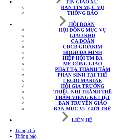
TIN GIÁO XỨ
BẢN TIN MỤC VỤ
THÔNG BÁO
HỘI ĐOÀN
HỘI ĐỒNG MỤC VỤ
GIÁO KHU
CA ĐOÀN
CĐCB GIOAKIM
HDGĐ ĐA MINH
HIỆP HỘI TM BA
MẸ CÔNG GIÁO
PHẠT TẠ THÁNH TÂM
PHAN SINH TẠI THẾ
LEGIO MARIAE
HỘI GIA TRƯỞNG
THIẾU NHI THÁNH THỂ
THĂM VIẾNG KẺ LIỆT
BAN TRUYỀN GIÁO
BAN MỤC VỤ GIỚI TRẺ
LIÊN HỆ
Trang chủ
Thông báo