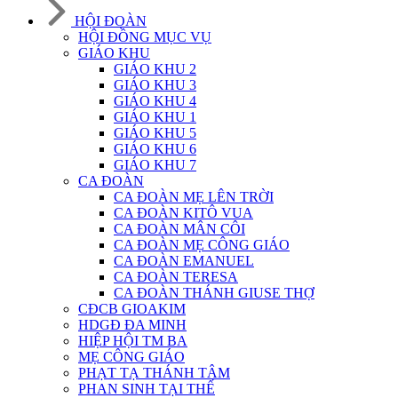
HỘI ĐOÀN
HỘI ĐỒNG MỤC VỤ
GIÁO KHU
GIÁO KHU 2
GIÁO KHU 3
GIÁO KHU 4
GIÁO KHU 1
GIÁO KHU 5
GIÁO KHU 6
GIÁO KHU 7
CA ĐOÀN
CA ĐOÀN MẸ LÊN TRỜI
CA ĐOÀN KITÔ VUA
CA ĐOÀN MÂN CÔI
CA ĐOÀN MẸ CÔNG GIÁO
CA ĐOÀN EMANUEL
CA ĐOÀN TERESA
CA ĐOÀN THÁNH GIUSE THỢ
CĐCB GIOAKIM
HDGĐ ĐA MINH
HIỆP HỘI TM BA
MẸ CÔNG GIÁO
PHẠT TẠ THÁNH TÂM
PHAN SINH TẠI THẾ