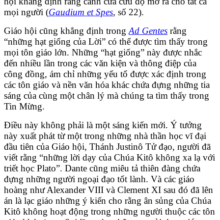
hội khẳng định rằng cánh cửa cứu độ mở ra cho tất cả
mọi người (
Gaudium et Spes
, số 22).
Giáo hội cũng khẳng định trong
Ad Gentes
rằng
“những hạt giống của Lời” có thể được tìm thấy trong
mọi tôn giáo lớn. Những “hạt giống” này được nhắc
đến nhiều lần trong các văn kiện và thông điệp của
công đồng, ám chỉ những yếu tố được xác định trong
các tôn giáo và nền văn hóa khác chứa đựng những tia
sáng của cùng một chân lý mà chúng ta tìm thấy trong
Tin Mừng.
Điều này không phải là một sáng kiến ​​mới. Ý tưởng
này xuất phát từ một trong những nhà thần học vĩ đại
đầu tiên của Giáo hội, Thánh Justinô Tử đạo, người đã
viết rằng “những lời dạy của Chúa Kitô không xa lạ với
triết học Plato”. Dante cũng miêu tả thiên đàng chứa
đựng những người ngoại đạo tốt lành. Và các giáo
hoàng như Alexander VIII và Clement XI sau đó đã lên
án là lạc giáo những ý kiến cho rằng ân sủng của Chúa
Kitô không hoạt động trong những người thuộc các tôn