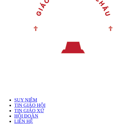
Menu chính
SUY NIỆM
TIN GIÁO HỘI
TIN GIÁO XỨ
HỘI ĐOÀN
LIÊN HỆ
Linh mục quản xứ