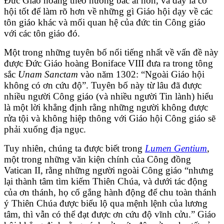
Đức Giáo hoàng theo hướng bác ái hơn, và đây là cơ
hội tốt để làm rõ hơn về những gì Giáo hội dạy về các
tôn giáo khác và mối quan hệ của đức tin Công giáo
với các tôn giáo đó.
Một trong những tuyên bố nổi tiếng nhất về vấn đề này
được Đức Giáo hoàng Boniface VIII đưa ra trong tông
sắc
Unam Sanctam
vào năm 1302: “Ngoài Giáo hội
không có ơn cứu độ”. Tuyên bố này từ lâu đã được
nhiều người Công giáo (và nhiều người Tin lành) hiểu
là một lời khẳng định rằng những người không được
rửa tội và không hiệp thông với Giáo hội Công giáo sẽ
phải xuống địa ngục.
Tuy nhiên, chúng ta được biết trong
Lumen Gentium
,
một trong những văn kiện chính của Công đồng
Vatican II, rằng những người ngoài Công giáo “nhưng
lại thành tâm tìm kiếm Thiên Chúa, và dưới tác động
của ơn thánh, họ cố gắng hành động để chu toàn thánh
ý Thiên Chúa được biểu lộ qua mệnh lệnh của lương
tâm, thì vẫn có thể đạt được ơn cứu độ vĩnh cửu.” Giáo