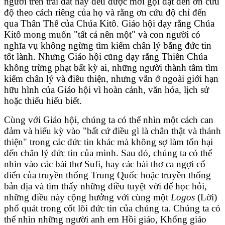
người trên trái đất này đều được mời gọi đạt đến ơn cứu
độ theo cách riêng của họ và rằng ơn cứu độ chỉ đến
qua Thân Thể của Chúa Kitô. Giáo hội dạy rằng Chúa
Kitô mong muốn "tất cả nên một" và con người có
nghĩa vụ không ngừng tìm kiếm chân lý bằng đức tin
tốt lành. Nhưng Giáo hội cũng dạy rằng Thiên Chúa
không trừng phạt bất kỳ ai, những người thành tâm tìm
kiếm chân lý và điều thiện, nhưng vẫn ở ngoài giới hạn
hữu hình của Giáo hội vì hoàn cảnh, văn hóa, lịch sử
hoặc thiếu hiểu biết.
Cùng với Giáo hội, chúng ta có thể nhìn một cách can
đảm và hiếu kỳ vào "bất cứ điều gì là chân thật và thánh
thiện" trong các đức tin khác mà không sợ làm tổn hại
đến chân lý đức tin của mình. Sau đó, chúng ta có thể
nhìn vào các bài thơ Sufi, hay các bài thơ ca ngợi cổ
điển của truyền thống Trung Quốc hoặc truyền thống
bản địa và tìm thấy những điều tuyệt vời để học hỏi,
những điều này cộng hưởng với cùng một
Logos
(Lời)
phổ quát trong cốt lõi đức tin của chúng ta. Chúng ta có
thể nhìn những người anh em Hồi giáo, Khổng giáo