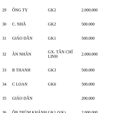
29
ÔNG TỴ
GK2
2.000.000
30
C. NHÃ
GK2
500.000
31
GIÁO DÂN
GK1
500.000
GX. TÂN CHÍ
32
ÂN NHÂN
2.000.000
LINH
33
B THANH
GK3
500.000
34
C LOAN
GK6
500.000
35
GIÁO DÂN
200.000
36
ÔB TRÙM KHÁNH
GK1 (VK)
2.000.000