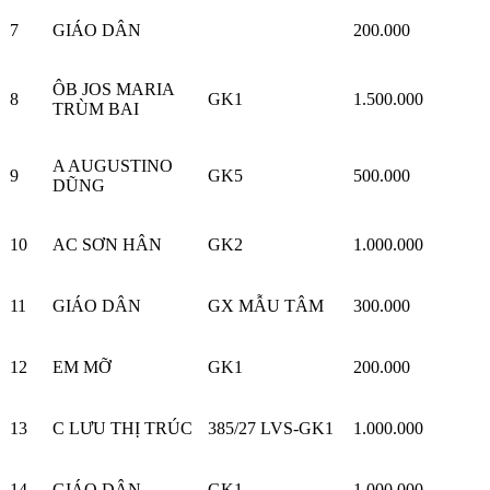
7
GIÁO DÂN
200.000
ÔB JOS MARIA
8
GK1
1.500.000
TRÙM BAI
A AUGUSTINO
9
GK5
500.000
DŨNG
10
AC SƠN HÂN
GK2
1.000.000
11
GIÁO DÂN
GX MẪU TÂM
300.000
12
EM MỠ
GK1
200.000
13
C LƯU THỊ TRÚC
385/27 LVS-GK1
1.000.000
14
GIÁO DÂN
GK1
1.000.000