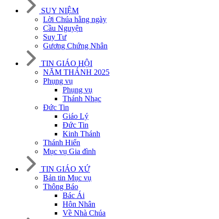
SUY NIỆM
Lời Chúa hằng ngày
Cầu Nguyện
Suy Tư
Gương Chứng Nhân
TIN GIÁO HỘI
NĂM THÁNH 2025
Phụng vụ
Phụng vụ
Thánh Nhạc
Đức Tin
Giáo Lý
Đức Tin
Kinh Thánh
Thánh Hiến
Mục vụ Gia đình
TIN GIÁO XỨ
Bản tin Mục vụ
Thông Báo
Bác Ái
Hôn Nhân
Về Nhà Chúa