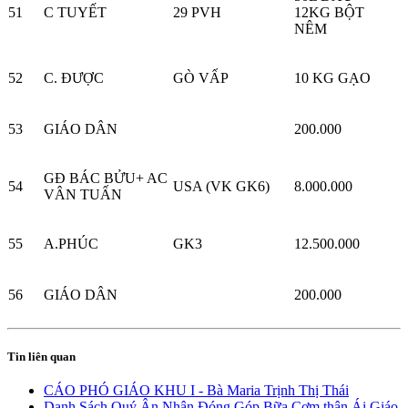
51
C TUYẾT
29 PVH
12KG BỘT
NÊM
52
C. ĐƯỢC
GÒ VẤP
10 KG GẠO
53
GIÁO DÂN
200.000
GĐ BÁC BỬU+ AC
54
USA (VK GK6)
8.000.000
VÂN TUẤN
55
A.PHÚC
GK3
12.500.000
56
GIÁO DÂN
200.000
Tin liên quan
CÁO PHÓ GIÁO KHU I - Bà Maria Trịnh Thị Thái
Danh Sách Quý Ân Nhân Đóng Góp Bữa Cơm thân Ái Giáo