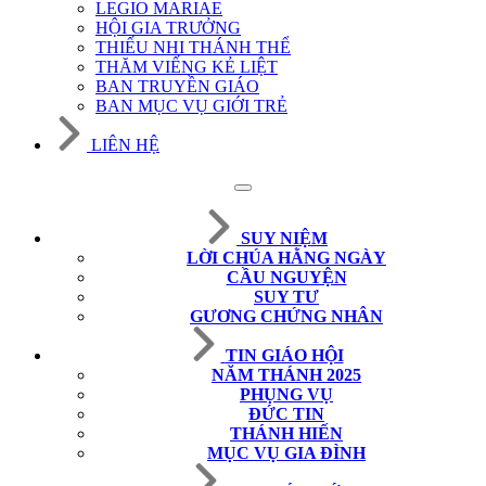
LEGIO MARIAE
HỘI GIA TRƯỞNG
THIẾU NHI THÁNH THỂ
THĂM VIẾNG KẺ LIỆT
BAN TRUYỀN GIÁO
BAN MỤC VỤ GIỚI TRẺ
LIÊN HỆ
SUY NIỆM
LỜI CHÚA HẰNG NGÀY
CẦU NGUYỆN
SUY TƯ
GƯƠNG CHỨNG NHÂN
TIN GIÁO HỘI
NĂM THÁNH 2025
PHỤNG VỤ
ĐỨC TIN
THÁNH HIẾN
MỤC VỤ GIA ĐÌNH