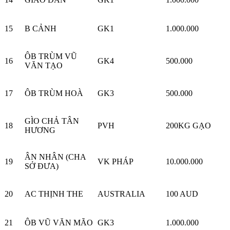
15
B CẢNH
GK1
1.000.000
ÔB TRÙM VŨ
16
GK4
500.000
VĂN TẠO
17
ÔB TRÙM HOÀ
GK3
500.000
GÌO CHẢ TÂN
18
PVH
200KG GẠO
HƯƠNG
ÂN NHÂN (CHA
19
VK PHÁP
10.000.000
SỞ ĐƯA)
20
AC THỊNH THE
AUSTRALIA
100 AUD
21
ÔB VŨ VĂN MÃO
GK3
1.000.000