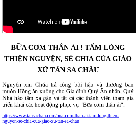
BỮA CƠM THÂN ÁI ! TẤM LÒNG
THIỆN NGUYỆN, SẺ CHIA CỦA GIÁO
XỨ TÂN SA CHÂU
Nguyện xin Chúa trả công bội hậu và thương ban
muôn Hồng ân xuống cho Gia đình Quý Ân nhân, Quý
Nhà hảo tâm xa gần và tất cả các thành viên tham gia
triển khai các hoạt động phục vụ "Bữa cơm thân ái".
https://www.tansachau.com/bua-com-than-ai-tam-long-thien-
nguyen-se-chia-cua-giao-xu-tan-sa-chau