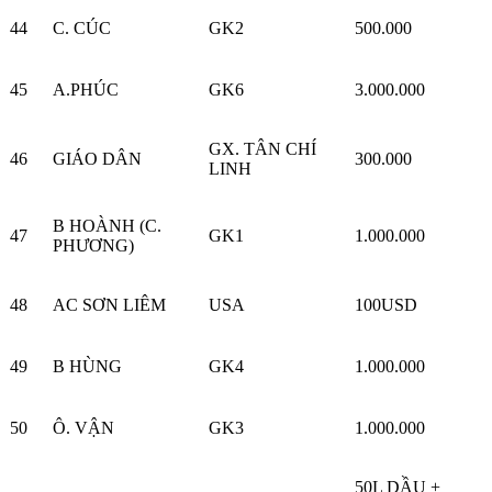
44
C. CÚC
GK2
500.000
45
A.PHÚC
GK6
3.000.000
GX. TÂN CHÍ
46
GIÁO DÂN
300.000
LINH
B HOÀNH (C.
47
GK1
1.000.000
PHƯƠNG)
48
AC SƠN LIÊM
USA
100USD
49
B HÙNG
GK4
1.000.000
50
Ô. VẬN
GK3
1.000.000
50L DẦU +