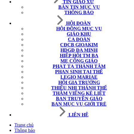
TIN GIÁO XỨ
BẢN TIN MỤC VỤ
THÔNG BÁO
HỘI ĐOÀN
HỘI ĐỒNG MỤC VỤ
GIÁO KHU
CA ĐOÀN
CĐCB GIOAKIM
HDGĐ ĐA MINH
HIỆP HỘI TM BA
MẸ CÔNG GIÁO
PHẠT TẠ THÁNH TÂM
PHAN SINH TẠI THẾ
LEGIO MARIAE
HỘI GIA TRƯỞNG
THIẾU NHI THÁNH THỂ
THĂM VIẾNG KẺ LIỆT
BAN TRUYỀN GIÁO
BAN MỤC VỤ GIỚI TRẺ
LIÊN HỆ
Trang chủ
Thông báo