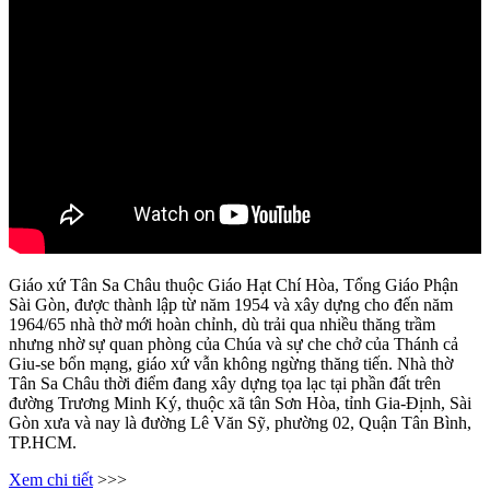
Giáo xứ Tân Sa Châu thuộc Giáo Hạt Chí Hòa, Tổng Giáo Phận
Sài Gòn, được thành lập từ năm 1954 và xây dựng cho đến năm
1964/65 nhà thờ mới hoàn chỉnh, dù trải qua nhiều thăng trầm
nhưng nhờ sự quan phòng của Chúa và sự che chở của Thánh cả
Giu-se bổn mạng, giáo xứ vẫn không ngừng thăng tiến. Nhà thờ
Tân Sa Châu thời điểm đang xây dựng tọa lạc tại phần đất trên
đường Trương Minh Ký, thuộc xã tân Sơn Hòa, tỉnh Gia-Định, Sài
Gòn xưa và nay là đường Lê Văn Sỹ, phường 02, Quận Tân Bình,
TP.HCM.
Xem chi tiết
>>>