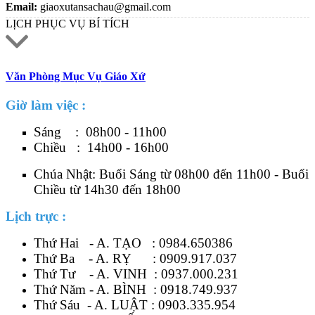
Email:
giaoxutansachau@gmail.com
LỊCH PHỤC VỤ BÍ TÍCH
Văn Phòng Mục Vụ Giáo Xứ
Giờ làm việc :
Sáng : 08h00 - 11h00
Chiều : 14h00 - 16h00
Chúa Nhật: Buổi Sáng từ 08h00 đến 11h00 - Buổi
Chiều từ 14h30 đến 18h00
Lịch trực :
Thứ Hai - A. TẠO :
0984.650386
Thứ Ba - A. RỴ :
0909.917.037
Thứ Tư - A. VINH :
0937.000.231
Thứ Năm - A. BÌNH :
0918.749.937
Thứ Sáu - A. LUẬT :
0903.335.954