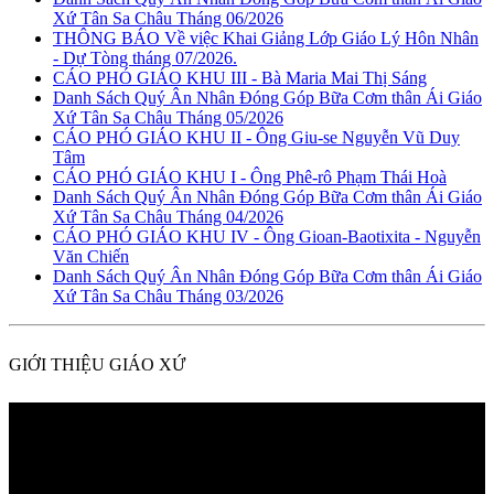
Xứ Tân Sa Châu Tháng 06/2026
THÔNG BÁO Về việc Khai Giảng Lớp Giáo Lý Hôn Nhân
- Dự Tòng tháng 07/2026.
CÁO PHÓ GIÁO KHU III - Bà Maria Mai Thị Sáng
Danh Sách Quý Ân Nhân Đóng Góp Bữa Cơm thân Ái Giáo
Xứ Tân Sa Châu Tháng 05/2026
CÁO PHÓ GIÁO KHU II - Ông Giu-se Nguyễn Vũ Duy
Tâm
CÁO PHÓ GIÁO KHU I - Ông Phê-rô Phạm Thái Hoà
Danh Sách Quý Ân Nhân Đóng Góp Bữa Cơm thân Ái Giáo
Xứ Tân Sa Châu Tháng 04/2026
CÁO PHÓ GIÁO KHU IV - Ông Gioan-Baotixita - Nguyễn
Văn Chiến
Danh Sách Quý Ân Nhân Đóng Góp Bữa Cơm thân Ái Giáo
Xứ Tân Sa Châu Tháng 03/2026
GIỚI THIỆU GIÁO XỨ