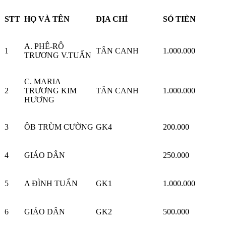
STT
HỌ VÀ TÊN
ĐỊA CHỈ
SÓ TIÈN
A. PHÊ-RÔ
1
TÂN CANH
1.000.000
TRƯƠNG V.TUẤN
C. MARIA
2
TRƯƠNG KIM
TÂN CANH
1.000.000
HƯƠNG
3
ÔB TRÙM CƯỜNG
GK4
200.000
4
GIÁO DÂN
250.000
5
A ĐÌNH TUẤN
GK1
1.000.000
6
GIÁO DÂN
GK2
500.000