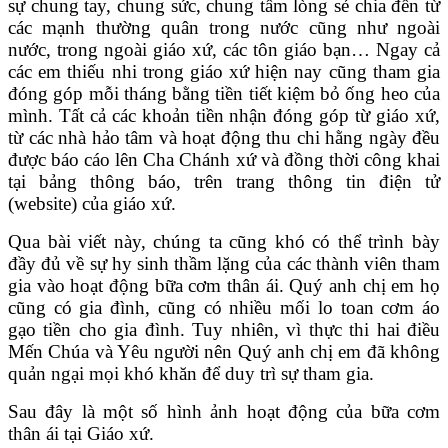
sự chung tay, chung sức, chung tấm lòng sẻ chia đến từ
các mạnh thường quân trong nước cũng như ngoài
nước, trong ngoài giáo xứ, các tôn giáo bạn… Ngay cả
các em thiếu nhi trong giáo xứ hiện nay cũng tham gia
đóng góp mỗi tháng bằng tiền tiết kiệm bỏ ống heo của
mình. Tất cả các khoản tiền nhận đóng góp từ giáo xứ,
từ các nhà hảo tâm và hoạt động thu chi hằng ngày đều
được báo cáo lên Cha Chánh xứ và đồng thời công khai
tại bảng thông báo, trên trang thông tin điện tử
(website) của giáo xứ.
Qua bài viết này, chúng ta cũng khó có thể trình bày
đầy đủ về sự hy sinh thầm lặng của các thành viên tham
gia vào hoạt động bữa cơm thân ái. Quý anh chị em họ
cũng có gia đình, cũng có nhiều mối lo toan cơm áo
gạo tiền cho gia đình. Tuy nhiên, vì thực thi hai điều
Mến Chúa và Yêu người nên Quý anh chị em đã không
quản ngại mọi khó khăn để duy trì sự tham gia.
Sau đây là một số hình ảnh hoạt động của bữa cơm
thân ái tại Giáo xứ.