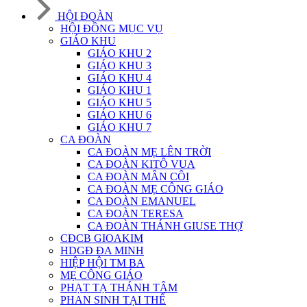
HỘI ĐOÀN
HỘI ĐỒNG MỤC VỤ
GIÁO KHU
GIÁO KHU 2
GIÁO KHU 3
GIÁO KHU 4
GIÁO KHU 1
GIÁO KHU 5
GIÁO KHU 6
GIÁO KHU 7
CA ĐOÀN
CA ĐOÀN MẸ LÊN TRỜI
CA ĐOÀN KITÔ VUA
CA ĐOÀN MÂN CÔI
CA ĐOÀN MẸ CÔNG GIÁO
CA ĐOÀN EMANUEL
CA ĐOÀN TERESA
CA ĐOÀN THÁNH GIUSE THỢ
CĐCB GIOAKIM
HDGĐ ĐA MINH
HIỆP HỘI TM BA
MẸ CÔNG GIÁO
PHẠT TẠ THÁNH TÂM
PHAN SINH TẠI THẾ