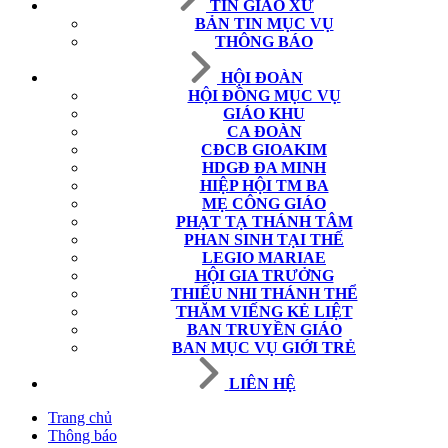
TIN GIÁO XỨ
BẢN TIN MỤC VỤ
THÔNG BÁO
HỘI ĐOÀN
HỘI ĐỒNG MỤC VỤ
GIÁO KHU
CA ĐOÀN
CĐCB GIOAKIM
HDGĐ ĐA MINH
HIỆP HỘI TM BA
MẸ CÔNG GIÁO
PHẠT TẠ THÁNH TÂM
PHAN SINH TẠI THẾ
LEGIO MARIAE
HỘI GIA TRƯỞNG
THIẾU NHI THÁNH THỂ
THĂM VIẾNG KẺ LIỆT
BAN TRUYỀN GIÁO
BAN MỤC VỤ GIỚI TRẺ
LIÊN HỆ
Trang chủ
Thông báo