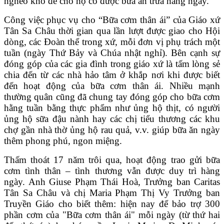
nghèo khó để cho họ có được bữa ăn trưa hằng ngày.
Công việc phục vụ cho “Bữa cơm thân ái” của Giáo xứ
Tân Sa Châu thời gian qua lần lượt được giao cho Hội
dòng, các Đoàn thể trong xứ, mỗi đơn vị phụ trách một
tuần (ngày Thứ Bảy và Chúa nhật nghỉ). Bên cạnh sự
đóng góp của các gia đình trong giáo xứ là tấm lòng sẻ
chia đến từ các nhà hảo tâm ở khắp nơi khi được biết
đến hoạt động của bữa cơm thân ái. Nhiều mạnh
thường quân cũng đã chung tay đóng góp cho bữa cơm
hằng tuần bằng thực phẩm như ủng hộ thịt, có người
ủng hộ sữa đậu nành hay các chị tiểu thương các khu
chợ gần nhà thờ ủng hộ rau quả, v.v. giúp bữa ăn ngày
thêm phong phú, ngon miệng.
Thấm thoát 17 năm trôi qua, hoạt động trao gửi bữa
cơm tình thân – tình thương vẫn được duy trì hàng
ngày. Anh Giuse Phạm Thái Hoà, Trưởng ban Caritas
Tân Sa Châu và chị Maria Phạm Thị Vy Trưởng ban
Truyền Giáo cho biết thêm: hiện nay để bảo trợ 300
phần cơm của "Bữa cơm thân ái" mỗi ngày (từ thứ hai