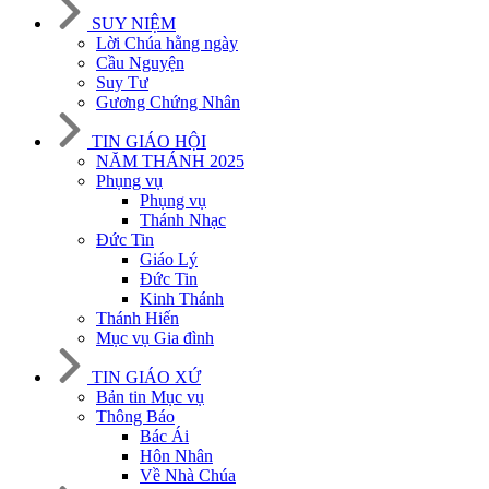
SUY NIỆM
Lời Chúa hằng ngày
Cầu Nguyện
Suy Tư
Gương Chứng Nhân
TIN GIÁO HỘI
NĂM THÁNH 2025
Phụng vụ
Phụng vụ
Thánh Nhạc
Đức Tin
Giáo Lý
Đức Tin
Kinh Thánh
Thánh Hiến
Mục vụ Gia đình
TIN GIÁO XỨ
Bản tin Mục vụ
Thông Báo
Bác Ái
Hôn Nhân
Về Nhà Chúa