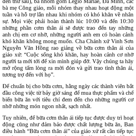
đến thứ sáu), ba nhóm gồm Legio Mariae, Đa Minh, các
bà mẹ Công giáo, mỗi nhóm thay nhau hoạt động một
tuần và hỗ trợ lẫn nhau khi nhóm có khó khăn về nhân
sự. Mọi việc phải hoàn thành lúc 10:00 và đến 10:30
những phần cơm thân ái sẽ được trao đến tay những
anh chị em cơ nhỡ, những người anh em có hoàn cảnh
khó khăn không mong muốn. Cha Chánh xứ Vinh Sơn
Nguyễn Văn Hồng rao giảng về bữa cơm thân ái của
giáo xứ: “Cuộc sống khó khăn, hay hoàn cảnh cơ nhỡ
người ta mới tới để xin mình giúp đỡ. Vậy chúng ta hãy
mở rộng tấm lòng ra mời đón và gửi trao tình thân ái,
tương trợ đến với họ”.
Để chuẩn bị cho bữa cơm, hằng ngày các thành viên bắt
đầu công việc từ bảy giờ sáng để mua thực phẩm và chế
biến bữa ăn với tiêu chí đem đến cho những người cơ
nhỡ những món ngon nhất, sạch nhất.
Tuy nhiên, để bữa cơm thân ái tiếp tục được duy trì hoạt
động cũng như đảm bảo được chất lượng bữa ăn, Ban
điều hành “Bữa cơm thân ái” của giáo xứ rất cần tiếp tục