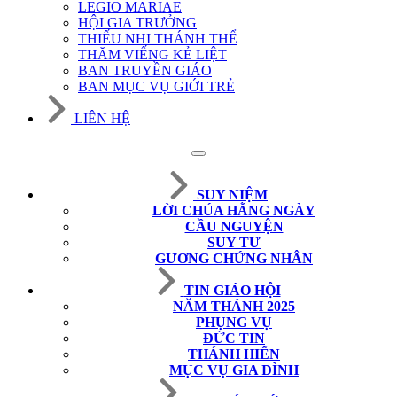
LEGIO MARIAE
HỘI GIA TRƯỞNG
THIẾU NHI THÁNH THỂ
THĂM VIẾNG KẺ LIỆT
BAN TRUYỀN GIÁO
BAN MỤC VỤ GIỚI TRẺ
LIÊN HỆ
SUY NIỆM
LỜI CHÚA HẰNG NGÀY
CẦU NGUYỆN
SUY TƯ
GƯƠNG CHỨNG NHÂN
TIN GIÁO HỘI
NĂM THÁNH 2025
PHỤNG VỤ
ĐỨC TIN
THÁNH HIẾN
MỤC VỤ GIA ĐÌNH