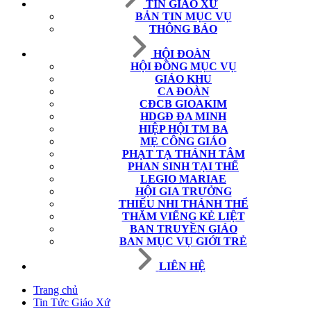
TIN GIÁO XỨ
BẢN TIN MỤC VỤ
THÔNG BÁO
HỘI ĐOÀN
HỘI ĐỒNG MỤC VỤ
GIÁO KHU
CA ĐOÀN
CĐCB GIOAKIM
HDGĐ ĐA MINH
HIỆP HỘI TM BA
MẸ CÔNG GIÁO
PHẠT TẠ THÁNH TÂM
PHAN SINH TẠI THẾ
LEGIO MARIAE
HỘI GIA TRƯỞNG
THIẾU NHI THÁNH THỂ
THĂM VIẾNG KẺ LIỆT
BAN TRUYỀN GIÁO
BAN MỤC VỤ GIỚI TRẺ
LIÊN HỆ
Trang chủ
Tin Tức Giáo Xứ