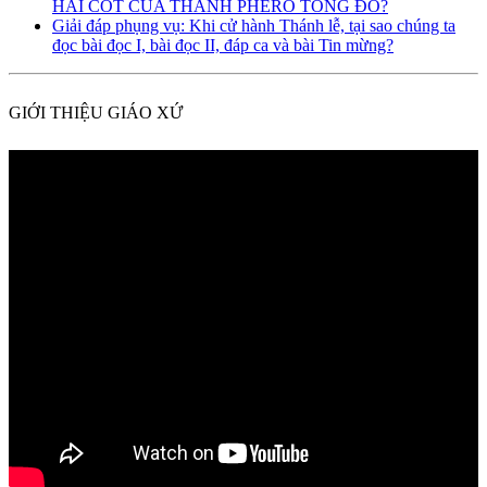
HÀI CỐT CỦA THÁNH PHÊRÔ TÔNG ĐỒ?
Giải đáp phụng vụ: Khi cử hành Thánh lễ, tại sao chúng ta
đọc bài đọc I, bài đọc II, đáp ca và bài Tin mừng?
GIỚI THIỆU GIÁO XỨ