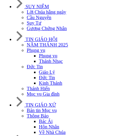
SUY NIỆM
Lời Chúa hằng ngày
Cầu Nguyện
Suy Tư
Gương Chứng Nhân
TIN GIÁO HỘI
NĂM THÁNH 2025
Phụng vụ
Phụng vụ
Thánh Nhạc
Đức Tin
Giáo Lý
Đức Tin
Kinh Thánh
Thánh Hiến
Mục vụ Gia đình
TIN GIÁO XỨ
Bản tin Mục vụ
Thông Báo
Bác Ái
Hôn Nhân
Về Nhà Chúa