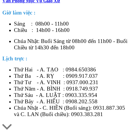
Văn Phòng Mục Vụ Giáo Xứ
Giờ làm việc :
Sáng : 08h00 - 11h00
Chiều : 14h00 - 16h00
Chúa Nhật: Buổi Sáng từ 08h00 đến 11h00 - Buổi
Chiều từ 14h30 đến 18h00
Lịch trực :
Thứ Hai - A. TẠO :
0984.650386
Thứ Ba - A. RỴ :
0909.917.037
Thứ Tư - A. VINH :
0937.000.231
Thứ Năm - A. BÌNH :
0918.749.937
Thứ Sáu - A. LUẬT :
0903.335.954
Thứ Bảy - A. HIẾU :
0908.202.558
Chúa Nhật - C. HIỀN (Buổi sáng):
0931.887.305
và C. LAN (Buổi chiều):
0903.383.281