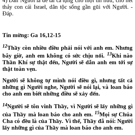
4)
Dân Người là đề tài ca tụng cho mọi tín hữu, cho hết
thảy con cái Israel, dân tộc sống gần gũi với Người. -
Đáp.
Tin mừng: Ga 16,12-15
12
Thầy còn nhiều điều phải nói với anh em. Nhưng
13
bây giờ, anh em không có sức chịu nổi.
Khi nào
Thần Khí sự thật đến, Người sẽ dẫn anh em tới sự
thật toàn vẹn.
Người sẽ không tự mình nói điều gì, nhưng tất cả
những gì Người nghe, Người sẽ nói lại, và loan báo
cho anh em biết những điều sẽ xảy đến.
14
Người sẽ tôn vinh Thầy, vì Người sẽ lấy những gì
15
của Thầy mà loan báo cho anh em.
Mọi sự Chúa
Cha có đều là của Thầy. Vì thế, Thầy đã nói: Người
lấy những gì của Thầy mà loan báo cho anh em.