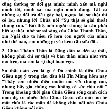
cũng thường tự dối gạt mình: mình xấu mà nghĩ
mình tốt, mình sai mà nghĩ mình đúng. Tất cả
những sự dối trá đều gây hại, ngược lại, sự thật thì
có lợi, nhưng lời Chúa nói “Sự thật sẽ giải thoát
chúng con.” Bởi thế, mỗi người chúng ta cần phải
biết sự thật, nhờ sự soi sáng của Chúa Thánh Thần,
xin Ngài cho ta hiểu rõ hơn con người của mình
như thế nào, còn những gì yếu kém cần sửa đổi.
2. Chúa Thánh Thần là Đấng dẫn ta đến sự thật,
không phải chỉ sự thật về bản thân mình như vừa
nói trên, mà còn là sự thật toàn vẹn.
Sự thật toàn vẹn là gì ? Đó chính là điều Chúa
Giêsu ngụ ý trong câu đầu bài Tin Mừng hôm nay
“Thầy còn nhiều điều muốn nói với chúng con,
nhưng bây giờ chúng con không có sức chịu nổi.”
Trong khoảng thời gian Chúa Giêsu sống cạnh cách
môn đệ, có nhiều điều Chúa Giêsu vừa mới nói hé
một chút là các môn đệ không chịu nổi nên Chúa
Giêsu không nói nữa.