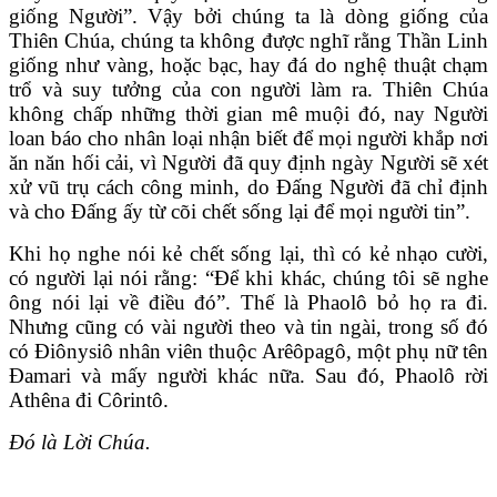
giống Người”. Vậy bởi chúng ta là dòng giống của
Thiên Chúa, chúng ta không được nghĩ rằng Thần Linh
giống như vàng, hoặc bạc, hay đá do nghệ thuật chạm
trổ và suy tưởng của con người làm ra. Thiên Chúa
không chấp những thời gian mê muội đó, nay Người
loan báo cho nhân loại nhận biết để mọi người khắp nơi
ăn năn hối cải, vì Người đã quy định ngày Người sẽ xét
xử vũ trụ cách công minh, do Ðấng Người đã chỉ định
và cho Ðấng ấy từ cõi chết sống lại để mọi người tin”.
Khi họ nghe nói kẻ chết sống lại, thì có kẻ nhạo cười,
có người lại nói rằng: “Ðể khi khác, chúng tôi sẽ nghe
ông nói lại về điều đó”. Thế là Phaolô bỏ họ ra đi.
Nhưng cũng có vài người theo và tin ngài, trong số đó
có Ðiônysiô nhân viên thuộc Arêôpagô, một phụ nữ tên
Ðamari và mấy người khác nữa. Sau đó, Phaolô rời
Athêna đi Côrintô.
Đó là Lời Chúa.