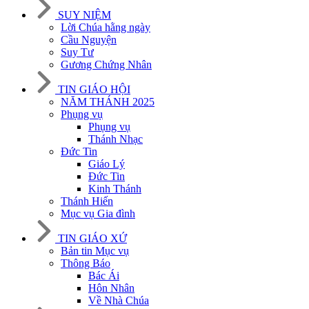
SUY NIỆM
Lời Chúa hằng ngày
Cầu Nguyện
Suy Tư
Gương Chứng Nhân
TIN GIÁO HỘI
NĂM THÁNH 2025
Phụng vụ
Phụng vụ
Thánh Nhạc
Đức Tin
Giáo Lý
Đức Tin
Kinh Thánh
Thánh Hiến
Mục vụ Gia đình
TIN GIÁO XỨ
Bản tin Mục vụ
Thông Báo
Bác Ái
Hôn Nhân
Về Nhà Chúa