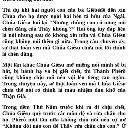
Thí dụ khi hai người con của bà Giêbêđê đến xin
Chúa cho họ được ngồi hai bên tả hữu của Ngài,
Chúa Giêsu hỏi lại “Nhưng chúng con có uống nổi
chén đắng của Thầy không ?” Hai ông tuy đáp liều
là nổi nhưng sau đó không xin nữa và Chúa Giêsu
cũng không nói thêm gì nữa. Trong câu chuyện ấy,
sự thật toàn vẹn mà Chúa Giêsu chưa nói tới chính
là chén đắng.
Một lần khác Chúa Giêsu mở miệng nói mình sẽ bị
bắt, bị hành hạ và bị giết chết, thì Thánh Phêrô
cũng không chịu nổi nên vội lên tiếng can ngăn.
Trong chuyện này, sự thật toàn vẹn mà Chúa Giêsu
chưa thể nói rõ chính là màu nhiệm đau khổ của
Thập Giá.
Trong đêm Thứ Năm trước khi ra đi chịu chết,
Chúa Giêsu quỳ trước các môn đệ và rửa chân cho
họ, Phêrô một lần nữa không chịu nổi nên cự nự
“Không đời nào con để Thầy rửa chân cho con.” Ở