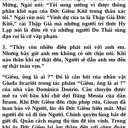
Mừng, Ngài nói: “Tôi sung sướng vì được thông
phần khổ nạn của Đức Giêsu Kitô trong thân xác
tôi.” Ngài còn nói: “Vinh dự của ta là Thập Giá Đức
Kitô,” cái Thập Giá mà những người trí thức Hy
Lạp nói là điên rồ và những người Do Thái sùng
đạo coi là cớ vấp phạm.
3. “Thầy còn nhiều điều phải nói với anh em.
Nhưng bây giờ anh em không có sức chịu nổi. Khi
nào thần khí sự thật đến, Người sẽ dẫn anh em đên
sự thật toàn vẹn.”
“Giêsu, ông là ai ?” Đó là câu hỏi của nhân vật
Giuđa Itcariốt trong tác phẩm “Giêsu, ông là ai ?”
của nhà văn Dominico Donrio. Câu chuyện được
mở ra với bầu khí chờ đợi Đấng Messia của dân
Ítraen. Khi Đức Giêsu đến chịu phép rửa, Gioan đã
loan báo về Người, lúc đó Đức Giêsu biến mất. Mọi
người đổ xô đi tìm Người. Chính quyền lùng bắt để
giết đi. Quân cách mạng thì tìm để tôn vinh. Trong
khi ấy Đức Giêsu lại âm thầm đến với cộng đoàn