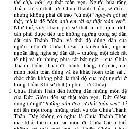
thể
chịu nổi
” sự thật toàn vẹn. Người hứa rằng
Thần khí sự thật, tức Chúa Thánh Thần, sẽ đến –
nhưng không phải để trao “cú một”
nguyên gói
sự
thật, mà là để “
dẫn anh em tới
sự thật toàn vẹn
”.
Như thế, việc khám phá sự thật là một quá trình
cần phải được tiếp tục không ngừng trong sự dẫn
dắt của Thánh Thần; và thái độ đúng đắn của
người môn đệ Chúa Giêsu là khiêm tốn, ngoan
ngoãn lắng nghe sự dẫn dắt – thường một cách rất
tế nhị và từ những phía rất bất ngờ – của Chúa
Thánh Thần. Thái độ hãnh thắng, tự mãn, coi
mình hoàn toàn đúng và kẻ khác hoàn toàn sai...
chắc chắn không phải là thái độ của một người ở
trong Thần Khí sự thật (5 phút Lời Chúa).
Chúa Thánh Thần đến hướng dẫn những môn đệ
của Đức Giêsu đến sự thật toàn vẹn. Đức Giêsu
dùng từ ngữ “
hướng dẫn đến sự thật toàn vẹn
” để
nói lên một trong những trách vụ của Chúa Thánh
Thần. Đây không có nghĩa là Chúa Thánh Thần
mạc khải thêm cho các môn đệ Chúa Giêsu biết
những sự thật mới mẻ về Thiên Chúa. Chúa