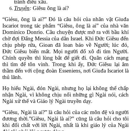
tránh điều xấu.
Truyện
:
Giêsu ông là ai?
“Giẻsu, ông là ai?” Đó là câu hỏi của nhân vật Giuđa
Iscariot trong tác phẩm “Giêsu, ông là ai” của nhà văn
Dominico Donrio. Câu chuyện được mở ra với bầu khí
chờ đợi Đấng Messia của dân Israel. Khi Đức Giêsu đến
chịu phép rửa, Gioan đã loan báo về Người; lúc đó,
Đức Giêsu biến mất. Mọi người đổ xô đi tìm Người.
Chính quyền thì lùng bắt để giết đi. Quân cách mạng
thì tìm để tôn vinh. Trong khi ấy, Đức Giêsu lại âm
thầm đến với cộng đoàn Esseniens, nơi Giuđa Iscariot là
thủ lãnh.
Họ hiểu Ngài, đón Ngài, nhưng họ lại không thể chấp
nhận Ngài, vì không chịu nổi những gì Ngài nói, cách
Ngài xử thế và Giáo lý Ngài truyền dạy.
“Giêsu, Ngài là ai?” là câu hỏi của các môn đệ và người
đương thời.”Giêsu, Ngài là ai?” cũng là câu hỏi cho tôi
khi đối chất với lời Ngài, nhất là khi giáo lý của Ngài