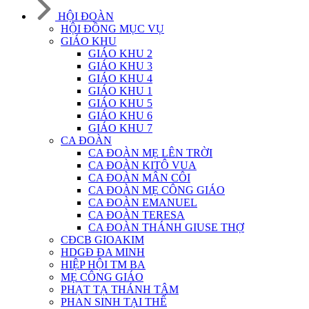
HỘI ĐOÀN
HỘI ĐỒNG MỤC VỤ
GIÁO KHU
GIÁO KHU 2
GIÁO KHU 3
GIÁO KHU 4
GIÁO KHU 1
GIÁO KHU 5
GIÁO KHU 6
GIÁO KHU 7
CA ĐOÀN
CA ĐOÀN MẸ LÊN TRỜI
CA ĐOÀN KITÔ VUA
CA ĐOÀN MÂN CÔI
CA ĐOÀN MẸ CÔNG GIÁO
CA ĐOÀN EMANUEL
CA ĐOÀN TERESA
CA ĐOÀN THÁNH GIUSE THỢ
CĐCB GIOAKIM
HDGĐ ĐA MINH
HIỆP HỘI TM BA
MẸ CÔNG GIÁO
PHẠT TẠ THÁNH TÂM
PHAN SINH TẠI THẾ