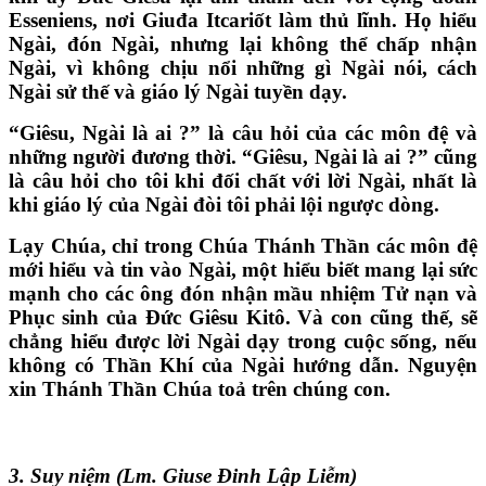
Esseniens, nơi Giuđa Itcariốt làm thủ lĩnh. Họ hiểu
Ngài, đón Ngài, nhưng lại không thể chấp nhận
Ngài, vì không chịu nổi những gì Ngài nói, cách
Ngài sử thế và giáo lý Ngài tuyền dạy.
“Giêsu, Ngài là ai ?” là câu hỏi của các môn đệ và
những người đương thời. “Giêsu, Ngài là ai ?” cũng
là câu hỏi cho tôi khi đối chất với lời Ngài, nhất là
khi giáo lý của Ngài đòi tôi phải lội ngược dòng.
Lạy Chúa, chỉ trong Chúa Thánh Thần các môn đệ
mới hiểu và tin vào Ngài, một hiểu biết mang lại sức
mạnh cho các ông đón nhận mầu nhiệm Tử nạn và
Phục sinh của Đức Giêsu Kitô. Và con cũng thế, sẽ
chẳng hiểu được lời Ngài dạy trong cuộc sống, nếu
không có Thần Khí của Ngài hướng dẫn. Nguyện
xin Thánh Thần Chúa toả trên chúng con.
3. Suy niệm (Lm. Giuse Đinh Lập Liễm)