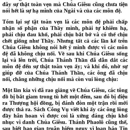
đây sự thật toàn vẹn mà Chúa Giêsu cũng chưa tiện
nói hết là sự hạ mình của Ngài và của các môn đệ.
Tóm lại sự tật toàn vẹn là các môn đệ phải chấp
nhận số phận của Thầy mình, phải tự khiêm hạ,
phải chịu đau khổ, phải chịu bắt bớ và có thể chịu
chết giống như Thầy. Nhưng tất cả các lần kể trên
Chúa Giêsu không nói hết ý mình được vì các môn
đệ đã không chịu nổi. Về sau khi Chúa Giêsu sống
lại và lên trời, Chúa Thánh Thần đã dẫn dắt các
môn đệ đến sự thật toàn vẹn ấy; và khi đó, nhờ sự
giúp đỡ của Chúa Thánh Thần, các ông đã chịu
nổi, chẳng những chịu nổi mà còn vui lòng chịu:
Một lần kia vì đã rao giảng về Chúa Giêsu, các tông
đồ bị bắt giam trong tù hết một đêm, sau đó bị điệu
ra Thượng hội đồng, bị đánh đòn một trận rồi mới
được thả ra. Sách Công Vụ viết khi ấy các ông lòng
đầy hân hoan vì được coi là xứng đáng chịu khổ
nhục vì danh Chúa Giêsu. Thánh Phaolô cũng thế,
sau biết bao gian truân hiểm nguy vì loan báo Tin