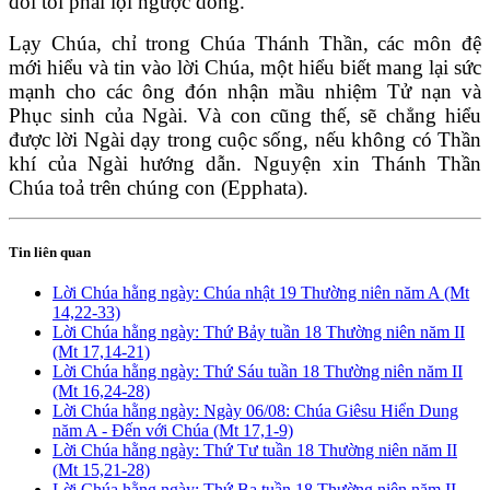
đòi tôi phải lội ngược dòng.
Lạy Chúa, chỉ trong Chúa Thánh Thần, các môn đệ
mới hiểu và tin vào lời Chúa, một hiểu biết mang lại sức
mạnh cho các ông đón nhận mầu nhiệm Tử nạn và
Phục sinh của Ngài. Và con cũng thế, sẽ chẳng hiểu
được lời Ngài dạy trong cuộc sống, nếu không có Thần
khí của Ngài hướng dẫn. Nguyện xin Thánh Thần
Chúa toả trên chúng con (Epphata).
Tin liên quan
Lời Chúa hằng ngày: Chúa nhật 19 Thường niên năm A (Mt
14,22-33)
Lời Chúa hằng ngày: Thứ Bảy tuần 18 Thường niên năm II
(Mt 17,14-21)
Lời Chúa hằng ngày: Thứ Sáu tuần 18 Thường niên năm II
(Mt 16,24-28)
Lời Chúa hằng ngày: Ngày 06/08: Chúa Giêsu Hiển Dung
năm A - Đến với Chúa (Mt 17,1-9)
Lời Chúa hằng ngày: Thứ Tư tuần 18 Thường niên năm II
(Mt 15,21-28)
Lời Chúa hằng ngày: Thứ Ba tuần 18 Thường niên năm II -