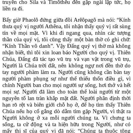
truyền cho Sila và Timôthêu đến gặp ngài lập tức, họ
liền ra đi.
Bấy giờ Phaolô đứng giữa đồi Arêôpagô mà nói: “Kính
thưa quý vị người Athêna, tôi nhận thấy quý vị rất sùng
tín về mọi mặt. Vì khi đi ngang qua, nhìn các tượng
thần của quý vị, tôi cũng thấy một bàn thờ có ghi chữ:
“Kính Thần vô danh”. Vậy Ðấng quý vị thờ mà không
nhận biết, thì tôi xin loan báo Người cho quý vị. Thiên
Chúa, Ðấng đã tác tạo vũ trụ và vạn vật trong vũ trụ,
Người là Chúa trời đất, nên không ngự nơi đền thờ do
tay người phàm làm ra. Người cũng không cần bàn tay
người phàm phụng sự như thể thiếu thốn điều gì, vì
chính Người ban cho mọi người sự sống, hơi thở và hết
mọi sự. Người đã làm cho toàn thể loài người từ một
nguyên tổ lan tràn khắp mặt đất. Người phân định thời
hạn rõ rệt và biên giới chỗ họ ở, để họ tìm thấy Thiên
Chúa nếu họ cố gắng dò dẫm tìm gặp Người, vì thật ra
Người không ở xa mỗi người chúng ta. Vì chưng ta
sống, ta cử động và ta hiện hữu trong Người, như có
mấy thi sĩ của quý vị đã nói: “Chúng ta thuộc tông