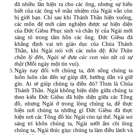
đã nhiều lần hiện ra cho các ông, nhưng sự hiểu
biết của các ông về mầu nhiệm của Ngài vẫn còn
bị giới hạn. Chỉ sau khi Thánh Thần hiện xuống,
các môn đệ mới cảm nghiệm được sự hiện diện
của Đức Giêsu Phục sinh và chân lý của Ngài mới
sáng tỏ trong tâm hồn các ông. Đức Giêsu đã
khẳng định vai trò giáo dục của Chúa Thánh
Thần, khi Ngài nói với các môn đệ:
Khi Thần
chân lý đến, Ngài sẽ đưa các con vào tất cả sự
thật
(Mỗi ngày một tin vui).
Ngày nay đối với chúng ta, đời sống chúng ta
luôn luôn cần đến sự giúp đỡ, hướng dẫn và giữ
gìn. Ai sẽ giúp chúng ta điều đó? Thưa là Chúa
Thánh Thần. Ngài không hiện diện giữa chúng ta
theo kiểu Đức Giêsu đã hiện diện giữa các Tông
đồ, nhưng Ngài ở trong lòng chúng ta, để thực
hiện nơi chúng ta những gì Đức Giêsu đã thực
hiện nơi các Tông đồ lúc Ngài còn tại thế. Ngài soi
sáng trí khôn chúng ta, Ngài sưởi ấm cõi lòng
chúng ta, Ngài thúc giục chúng ta làm điều lành và