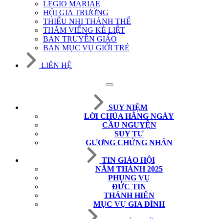
LEGIO MARIAE
HỘI GIA TRƯỞNG
THIẾU NHI THÁNH THỂ
THĂM VIẾNG KẺ LIỆT
BAN TRUYỀN GIÁO
BAN MỤC VỤ GIỚI TRẺ
LIÊN HỆ
SUY NIỆM
LỜI CHÚA HẰNG NGÀY
CẦU NGUYỆN
SUY TƯ
GƯƠNG CHỨNG NHÂN
TIN GIÁO HỘI
NĂM THÁNH 2025
PHỤNG VỤ
ĐỨC TIN
THÁNH HIẾN
MỤC VỤ GIA ĐÌNH