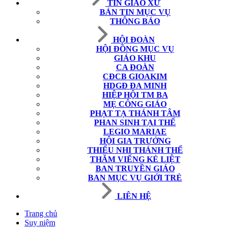
TIN GIÁO XỨ
BẢN TIN MỤC VỤ
THÔNG BÁO
HỘI ĐOÀN
HỘI ĐỒNG MỤC VỤ
GIÁO KHU
CA ĐOÀN
CĐCB GIOAKIM
HDGĐ ĐA MINH
HIỆP HỘI TM BA
MẸ CÔNG GIÁO
PHẠT TẠ THÁNH TÂM
PHAN SINH TẠI THẾ
LEGIO MARIAE
HỘI GIA TRƯỞNG
THIẾU NHI THÁNH THỂ
THĂM VIẾNG KẺ LIỆT
BAN TRUYỀN GIÁO
BAN MỤC VỤ GIỚI TRẺ
LIÊN HỆ
Trang chủ
Suy niệm