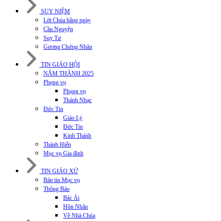
SUY NIỆM
Lời Chúa hằng ngày
Cầu Nguyện
Suy Tư
Gương Chứng Nhân
TIN GIÁO HỘI
NĂM THÁNH 2025
Phụng vụ
Phụng vụ
Thánh Nhạc
Đức Tin
Giáo Lý
Đức Tin
Kinh Thánh
Thánh Hiến
Mục vụ Gia đình
TIN GIÁO XỨ
Bản tin Mục vụ
Thông Báo
Bác Ái
Hôn Nhân
Về Nhà Chúa