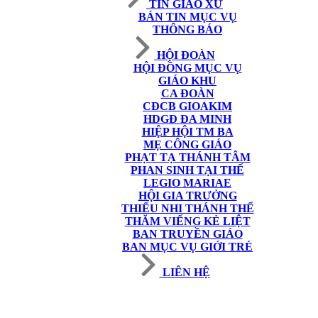
TIN GIÁO XỨ
BẢN TIN MỤC VỤ
THÔNG BÁO
HỘI ĐOÀN
HỘI ĐỒNG MỤC VỤ
GIÁO KHU
CA ĐOÀN
CĐCB GIOAKIM
HDGĐ ĐA MINH
HIỆP HỘI TM BA
MẸ CÔNG GIÁO
PHẠT TẠ THÁNH TÂM
PHAN SINH TẠI THẾ
LEGIO MARIAE
HỘI GIA TRƯỞNG
THIẾU NHI THÁNH THỂ
THĂM VIẾNG KẺ LIỆT
BAN TRUYỀN GIÁO
BAN MỤC VỤ GIỚI TRẺ
LIÊN HỆ