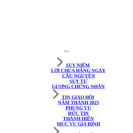
SUY NIỆM
LỜI CHÚA HẰNG NGÀY
CẦU NGUYỆN
SUY TƯ
GƯƠNG CHỨNG NHÂN
TIN GIÁO HỘI
NĂM THÁNH 2025
PHỤNG VỤ
ĐỨC TIN
THÁNH HIẾN
MỤC VỤ GIA ĐÌNH