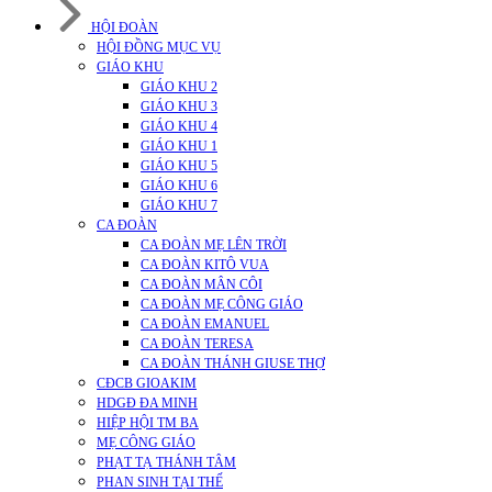
HỘI ĐOÀN
HỘI ĐỒNG MỤC VỤ
GIÁO KHU
GIÁO KHU 2
GIÁO KHU 3
GIÁO KHU 4
GIÁO KHU 1
GIÁO KHU 5
GIÁO KHU 6
GIÁO KHU 7
CA ĐOÀN
CA ĐOÀN MẸ LÊN TRỜI
CA ĐOÀN KITÔ VUA
CA ĐOÀN MÂN CÔI
CA ĐOÀN MẸ CÔNG GIÁO
CA ĐOÀN EMANUEL
CA ĐOÀN TERESA
CA ĐOÀN THÁNH GIUSE THỢ
CĐCB GIOAKIM
HDGĐ ĐA MINH
HIỆP HỘI TM BA
MẸ CÔNG GIÁO
PHẠT TẠ THÁNH TÂM
PHAN SINH TẠI THẾ