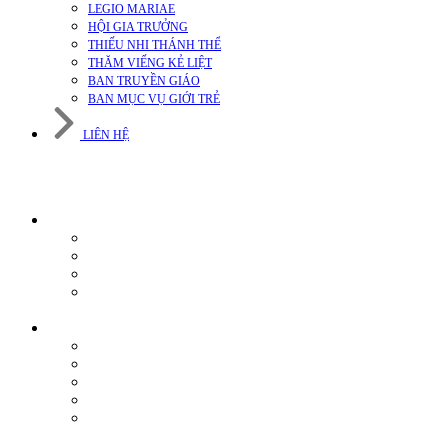
LEGIO MARIAE
HỘI GIA TRƯỞNG
THIẾU NHI THÁNH THỂ
THĂM VIẾNG KẺ LIỆT
BAN TRUYỀN GIÁO
BAN MỤC VỤ GIỚI TRẺ
LIÊN HỆ