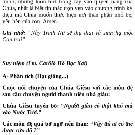
mình, nhưng luôn biết trông cậy vào quyền năng của
Chúa, nhất là biết tín thác trọn vẹn vào chương trình kỳ
diệu mà Chúa muốn thực hiện nơi thân phận nhỏ bé,
yếu hèn của con. Amen.
Ghi nhớ:
“Này Trinh Nữ sẽ thụ thai và sinh hạ một
Con trai”.
Suy niệm (Lm. Carôlô Hồ Bạc Xái)
A- Phân tích (Hạt giống...)
Cuộc nói chuyện của Chúa Giêsu với các môn đệ
sau câu chuyện người thanh niên nhà giàu:
Chúa Giêsu tuyên bố:
“Người giàu có thật khó mà
vào Nước Trời.”
Các môn đệ quá bỡ ngỡ nên than:
“Vậy thì ai có thể
được cứu độ ?”