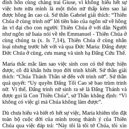
đính hôn cùng chàng trai Giuse, vì không hiểu hết sự
việc hơn nữa mình là một thôn nữ thấp kém sao lại
được hồng ân cao cả. Sứ thần Gabriel giải thích: “Thiên
Chúa ở cùng trinh nữ” lời tiên báo của ngôn sứ về hồng
ân vĩ đại cho con người: Thiên Chúa ở với dân Người
như ngôn sứ Isaia nói về tên Emmanuel - Thiên Chúa ở
cùng chúng ta (x. Is 7,14), Thiên Chúa ở cùng nhân
loại nhưng trước hết với và qua Đức Maria: Đấng được
Đức Chúa ở cùng, cưu mang và sinh hạ Đấng Cứu Thế.
Maria thắc mắc làm sao việc sinh con có thể thực hiện
được, cô đã khấn hứa trọn đời trinh khiết. Sứ thần giải
thích: “Chúa Thánh Thần sẽ đến với trinh nữ”. Sứ thần
quả quyết: “Uy quyền Ðấng Tối Cao sẽ bao trùm trinh
nữ. Vì thế, Ðấng trinh nữ sinh ra sẽ là Ðấng Thánh và
được gọi là Con Thiên Chúa”, sứ Thần khẳng định: “Vì
không có việc gì mà Chúa không làm được”.
Dù chưa hiểu và biết rõ hết sự việc, Maria khiêm tốn đặt
toàn bộ cuộc đời của mình trong thánh ý của Thiên
Chúa qua việc đáp trả: “Này tôi là tôi tớ Chúa, tôi xin