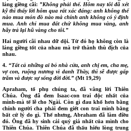
láng giềng cãi:
”Không phải thế. Hôm nay tôi đã xét
kỹ thì thấy lời hôm qua rất xác đáng: anh không thể
nào mua món đồ nào mà chính anh không có ý định
mua. Anh chỉ mua đất chứ không mua vàng, anh
hãy trả lại hũ vàng cho tôi.”
Hai người cãi nhau dữ dội. Từ đó họ không còn là
láng giềng tốt của nhau mà trở thành thù địch của
nhau.
4.
“
Tất cả những ai bỏ nhà cửa, anh chị em, cha mẹ,
vợ con, ruộng nương vì danh Thầy, thì sẽ được gấp
trăm và được sự sống đời đời.”
(Mt 19,29)
Apraham, tổ phụ chúng ta, đã vâng lời Thiên
Chúa. Ông đã đem Isaac-con trai độc nhất của
mình-mà tế lễ cho Ngài. Còn gì đau khổ hơn bằng
chính người cha phải đem giết con trai mình bằng
bất cứ lý do gì. Thế nhưng, Abraham đã làm điều
đó. Ông đã hy sinh cái quý giá nhất của mình cho
Thiên Chúa. Thiên Chúa đã thấu hiểu lòng trung