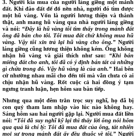
3.
Người kia mua của người láng giềng một mảnh
đất. Khi đào đất để đổ nền nhà, người đó tìm được
một hũ vàng. Vốn là người lương thiện và thành
thật, anh mang hũ vàng qua nhà người láng giềng
và nói:
“Đây là hũ vàng tôi tìm thấy trong mảnh đất
ông đã bán cho tôi. Tôi mua đất chứ không mua hũ
vàng. Vậy tôi xin trả lại hũ vàng cho ông.”
Người
láng giềng cũng lương thiện không kém. Ông không
nhận hũ vàng và giải thích như sau:
“Khi bán
miếng đất cho anh, tôi đã có ý định bán tất cả những
gì chứa trong đó. Vậy hũ vàng là của anh.”
Hai bên
cứ nhường nhau mãi cho đến tối mà vẫn chưa có ai
chịu nhận hũ vàng. Rốt cuộc cả hai đồng ý tạm
ngưng tranh luận, hẹn hôm sau bàn tiếp.
Nhưng qua một đêm trằn trọc suy nghĩ, họ đã bị
con quỷ tham lam nhập vào lúc nào không hay.
Sáng hôm sau hai người gặp lại. Người mua đất liền
nói:
“Tôi đã suy nghĩ kỹ lại thì thấy lời ông nói hôm
qua quả là chí lý: Tôi đã mua đất của ông, tất nhiên
mọi sự trong mảnh đất ấy đều thuộc về tôi.”
Người