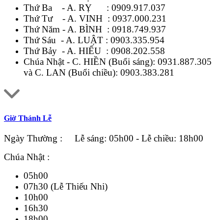
Thứ Ba - A. RỴ :
0909.917.037
Thứ Tư - A. VINH :
0937.000.231
Thứ Năm - A. BÌNH :
0918.749.937
Thứ Sáu - A. LUẬT :
0903.335.954
Thứ Bảy - A. HIẾU :
0908.202.558
Chúa Nhật - C. HIỀN (Buổi sáng):
0931.887.305
và C. LAN (Buổi chiều):
0903.383.281
Giờ Thánh Lễ
Ngày Thường : Lễ sáng: 05h00 - Lễ chiều: 18h00
Chúa Nhật :
05h00
07h30 (Lễ Thiếu Nhi)
10h00
16h30
18h00