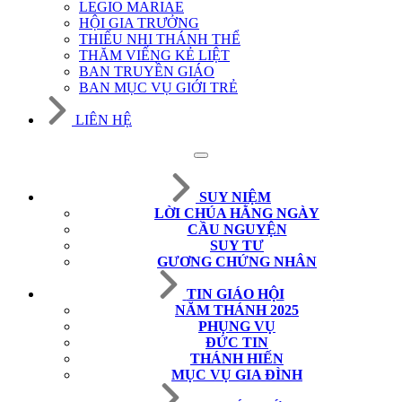
LEGIO MARIAE
HỘI GIA TRƯỞNG
THIẾU NHI THÁNH THỂ
THĂM VIẾNG KẺ LIỆT
BAN TRUYỀN GIÁO
BAN MỤC VỤ GIỚI TRẺ
LIÊN HỆ
SUY NIỆM
LỜI CHÚA HẰNG NGÀY
CẦU NGUYỆN
SUY TƯ
GƯƠNG CHỨNG NHÂN
TIN GIÁO HỘI
NĂM THÁNH 2025
PHỤNG VỤ
ĐỨC TIN
THÁNH HIẾN
MỤC VỤ GIA ĐÌNH