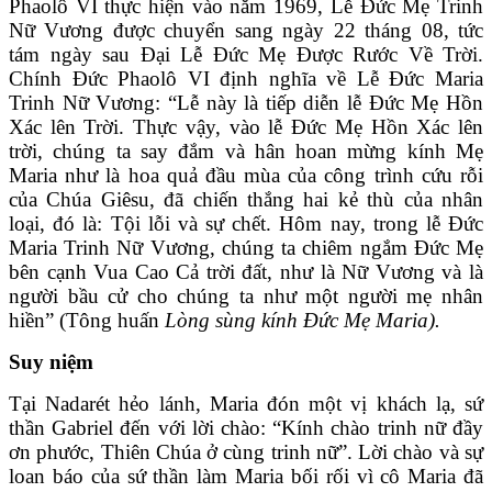
Phaolô VI thực hiện vào năm 1969, Lễ Đức Mẹ Trinh
Nữ Vương được chuyển sang ngày 22 tháng 08, tức
tám ngày sau Đại Lễ Đức Mẹ Được Rước Về Trời.
Chính Đức Phaolô VI định nghĩa về Lễ Ðức Maria
Trinh Nữ Vương: “Lễ này là tiếp diễn lễ Ðức Mẹ Hồn
Xác lên Trời. Thực vậy, vào lễ Ðức Mẹ Hồn Xác lên
trời, chúng ta say đắm và hân hoan mừng kính Mẹ
Maria như là hoa quả đầu mùa của công trình cứu rỗi
của Chúa Giêsu, đã chiến thắng hai kẻ thù của nhân
loại, đó là: Tội lỗi và sự chết. Hôm nay, trong lễ Ðức
Maria Trinh Nữ Vương, chúng ta chiêm ngắm Ðức Mẹ
bên cạnh Vua Cao Cả trời đất, như là Nữ Vương và là
người bầu cử cho chúng
ta như một người mẹ nhân
hiền” (Tông huấn
Lòng sùng kính Ðức Mẹ Maria).
Suy niệm
Tại Nadarét hẻo lánh, Maria đón một vị khách lạ, sứ
thần Gabriel đến với lời chào: “Kính chào trinh nữ đầy
ơn phước, Thiên Chúa ở cùng trinh nữ”. Lời chào và sự
loan báo của sứ thần làm Maria bối rối vì cô Maria đã