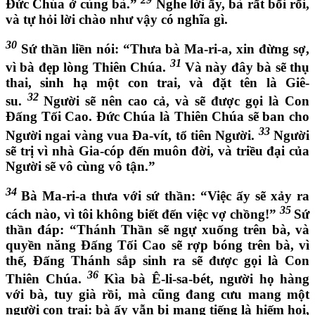
Đức Chúa ở cùng bà.”
Nghe lời ấy, bà rất bối rối,
và tự hỏi lời chào như vậy có nghĩa gì.
30
Sứ thần liền nói: “Thưa bà Ma-ri-a, xin đừng sợ,
31
vì bà đẹp lòng Thiên Chúa.
Và này đây bà sẽ thụ
thai, sinh hạ một con trai, và đặt tên là Giê-
32
su.
Người sẽ nên cao cả, và sẽ được gọi là Con
Đấng Tối Cao. Đức Chúa là Thiên Chúa sẽ ban cho
33
Người ngai vàng vua Đa-vít, tổ tiên Người.
Người
sẽ trị vì nhà Gia-cóp đến muôn đời, và triều đại của
Người sẽ vô cùng vô tận.”
34
Bà Ma-ri-a thưa với sứ thần: “Việc ấy sẽ xảy ra
35
cách nào, vì tôi không biết đến việc vợ chồng!”
Sứ
thần đáp: “Thánh Thần sẽ ngự xuống trên bà, và
quyền năng Đấng Tối Cao sẽ rợp bóng trên bà, vì
thế, Đấng Thánh sắp sinh ra sẽ được gọi là Con
36
Thiên Chúa.
Kìa bà Ê-li-sa-bét, người họ hàng
với bà, tuy già rồi, mà cũng đang cưu mang một
người con trai: bà ấy vẫn bị mang tiếng là hiếm hoi,