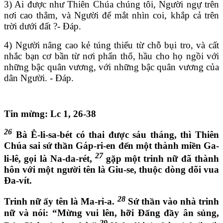
3) Ai được như Thiên Chúa chúng tôi, Người ngự trên
nơi cao thẳm, và Người để mắt nhìn coi, khắp cả trên
trời dưới đất ?- Đáp.
4) Người nâng cao kẻ túng thiếu từ chỗ bụi tro, và cất
nhắc bạn cơ bần từ nơi phẩn thổ, hầu cho họ ngồi với
những bậc quân vương, với những bậc quân vương của
dân Người. - Đáp.
Tin mừng: Lc 1,
26-38
26
Bà Ê-li-sa-bét có thai được sáu tháng, thì Thiên
Chúa sai sứ thần Gáp-ri-en đến một thành miền Ga-
27
li-lê, gọi là Na-da-rét,
gặp một trinh nữ đã thành
hôn với một người tên là Giu-se, thuộc dòng dõi vua
Đa-vít.
28
Trinh nữ ấy tên là Ma-ri-a.
Sứ thần vào nhà trinh
nữ và nói: “Mừng vui lên, hỡi Đấng đầy ân sủng,
29