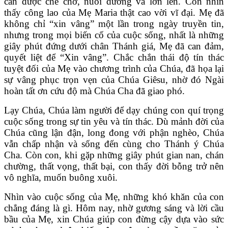
cần được che chở, nuôi dưỡng và lớn lên. Con nhìn
thấy công lao của Mẹ Maria thật cao vời vĩ đại. Mẹ đã
không chỉ “xin vâng” một lần trong ngày truyền tin,
nhưng trong mọi biến cố của cuộc sống, nhất là những
giây phút đứng dưới chân Thánh giá, Mẹ đã can đảm,
quyết liệt để “Xin vâng”. Chắc chắn thái độ tín thác
tuyệt đối của Mẹ vào chương trình của Chúa, đã họa lại
sự vâng phục trọn vẹn của Chúa Giêsu, nhờ đó Ngài
hoàn tất ơn cứu độ mà Chúa Cha đã giao phó.
Lạy Chúa, Chúa làm người để dạy chúng con quí trọng
cuộc sống trong sự tin yêu và tín thác. Dù mảnh đời của
Chúa cũng lận đận, long đong với phận nghèo, Chúa
vẫn chấp nhận và sống đến cùng cho Thánh ý Chúa
Cha. Còn con, khi gặp những giây phút gian nan, chán
chường, thất vọng, thất bại, con thấy đời bỗng trở nên
vô nghĩa, muốn buông xuôi.
Nhìn vào cuộc sống của Mẹ, những khó khăn của con
chẳng đáng là gì. Hôm nay, nhờ gương sáng và lời cầu
bầu của Mẹ, xin Chúa giúp con đừng cậy dựa vào sức