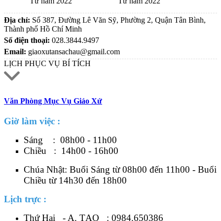
Từ năm 2022
Từ năm 2022
Địa chỉ:
Số 387, Đường Lê Văn Sỹ, Phường 2, Quận Tân Bình,
Thành phố Hồ Chí Minh
Số điện thoại:
028.3844.9497
Email:
giaoxutansachau@gmail.com
LỊCH PHỤC VỤ BÍ TÍCH
Văn Phòng Mục Vụ Giáo Xứ
Giờ làm việc :
Sáng : 08h00 - 11h00
Chiều : 14h00 - 16h00
Chúa Nhật: Buổi Sáng từ 08h00 đến 11h00 - Buổi
Chiều từ 14h30 đến 18h00
Lịch trực :
Thứ Hai - A. TẠO :
0984.650386