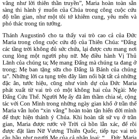
vâng như lời thiên thần truyền”, Maria hoàn toàn sẵn
sàng thi hành ý muốn của Chúa trong công cuộc cứu
độ trần gian, như một tôi tớ khiêm cung, yêu mến và
phó thác trong tin tưởng.
Thánh Augustinô cho ta thấy vai trò cao cả của Đức
Maria trong công cuộc cứu độ của Thiên Chúa: “Đấng
các tầng trời không đủ sức chứa, lại được cưu mang nơi
cung lòng một người phụ nữ. Mẹ điều hành Vị Thủ
Lãnh của chúng ta; Mẹ mang Đấng mà chúng ta đang ở
trong; Mẹ ban tặng sữa cho Đấng là Bánh của chúng
ta”. Những lời ca tụng trên đây làm nổi bật tất cả những
đặc ân, tước hiệu, cũng như vinh dự của Đức Maria
phát xuất từ vai trò có một không hai của Ngài: Mẹ
Đấng Cứu Thế. Người Mẹ ấy đã âm thầm chia sẻ, cộng
tác với Con Mình trong những ngày gian khổ ở trần thế
Maria vẫn luôn “xin vâng” hoàn toàn tận hiến đời mình
để thực hiện thánh ý Chúa. Khi hoàn tất sứ vụ ở trần
gian, Maria được rước về Trời cả hồn lẫn xác, để rồi
được đặt làm Nữ Vương Thiên Quốc, tiếp tục vai trò
cầu bầu như người Mẹ của cả nhân loại: “... Đức Maria