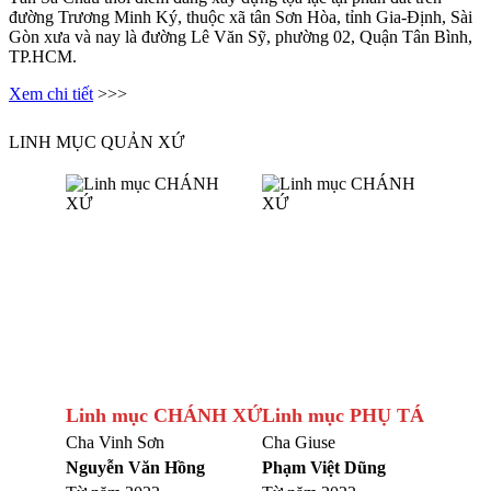
đường Trương Minh Ký, thuộc xã tân Sơn Hòa, tỉnh Gia-Định, Sài
Gòn xưa và nay là đường Lê Văn Sỹ, phường 02, Quận Tân Bình,
TP.HCM.
Xem chi tiết
>>>
LINH MỤC QUẢN XỨ
Linh mục CHÁNH XỨ
Linh mục PHỤ TÁ
Cha Vinh Sơn
Cha Giuse
Nguyễn Văn Hồng
Phạm Việt Dũng