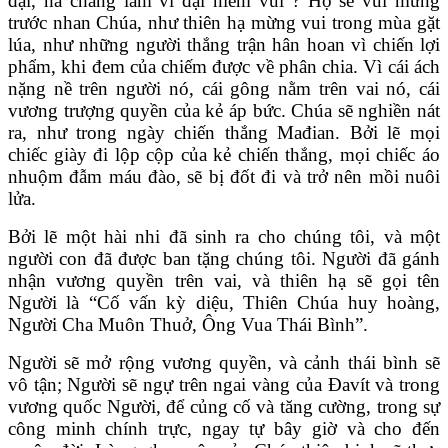
đại, há chẳng làm vĩ đại niềm vui ? Họ sẽ vui mừng
trước nhan Chúa, như thiên hạ mừng vui trong mùa gặt
lúa, như những người thắng trận hân hoan vì chiến lợi
phẩm, khi đem của chiếm được về phân chia. Vì cái ách
nặng nề trên người nó, cái gông nằm trên vai nó, cái
vương trượng quyền của kẻ áp bức. Chúa sẽ nghiền nát
ra, như trong ngày chiến thắng Mađian.
Bởi lẽ mọi
chiếc giày đi lộp cộp của kẻ chiến thắng, mọi chiếc áo
nhuộm đẫm máu đào, sẽ bị đốt đi và trở nên mồi nuôi
lửa.
Bởi lẽ một hài nhi đã sinh ra cho chúng tôi, và một
người con đã được ban tặng chúng tôi. Người đã gánh
nhận vương quyền trên vai, và thiên hạ sẽ gọi tên
Người là “Cố vấn kỳ diệu, Thiên Chúa huy hoàng,
Người Cha Muôn Thuở, Ông Vua Thái Bình”.
Người sẽ mở rộng vương quyền, và cảnh thái bình sẽ
vô tận; Người sẽ ngự trên ngai vàng của Đavít và trong
vương quốc Người, để củng cố và tăng cường, trong sự
công minh chính trực, ngay tự bây giờ và cho đến