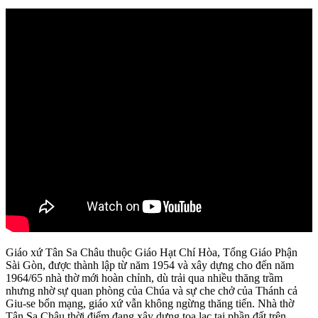
Giáo xứ Tân Sa Châu thuộc Giáo Hạt Chí Hòa, Tổng Giáo Phận
Sài Gòn, được thành lập từ năm 1954 và xây dựng cho đến năm
1964/65 nhà thờ mới hoàn chỉnh, dù trải qua nhiều thăng trầm
nhưng nhờ sự quan phòng của Chúa và sự che chở của Thánh cả
Giu-se bổn mạng, giáo xứ vẫn không ngừng thăng tiến. Nhà thờ
Tân Sa Châu thời điểm đang xây dựng tọa lạc tại phần đất trên