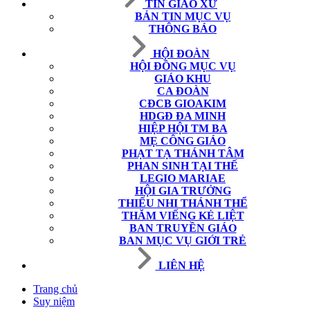
TIN GIÁO XỨ
BẢN TIN MỤC VỤ
THÔNG BÁO
HỘI ĐOÀN
HỘI ĐỒNG MỤC VỤ
GIÁO KHU
CA ĐOÀN
CĐCB GIOAKIM
HDGĐ ĐA MINH
HIỆP HỘI TM BA
MẸ CÔNG GIÁO
PHẠT TẠ THÁNH TÂM
PHAN SINH TẠI THẾ
LEGIO MARIAE
HỘI GIA TRƯỞNG
THIẾU NHI THÁNH THỂ
THĂM VIẾNG KẺ LIỆT
BAN TRUYỀN GIÁO
BAN MỤC VỤ GIỚI TRẺ
LIÊN HỆ
Trang chủ
Suy niệm