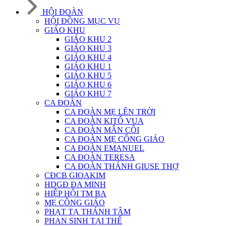
HỘI ĐOÀN
HỘI ĐỒNG MỤC VỤ
GIÁO KHU
GIÁO KHU 2
GIÁO KHU 3
GIÁO KHU 4
GIÁO KHU 1
GIÁO KHU 5
GIÁO KHU 6
GIÁO KHU 7
CA ĐOÀN
CA ĐOÀN MẸ LÊN TRỜI
CA ĐOÀN KITÔ VUA
CA ĐOÀN MÂN CÔI
CA ĐOÀN MẸ CÔNG GIÁO
CA ĐOÀN EMANUEL
CA ĐOÀN TERESA
CA ĐOÀN THÁNH GIUSE THỢ
CĐCB GIOAKIM
HDGĐ ĐA MINH
HIỆP HỘI TM BA
MẸ CÔNG GIÁO
PHẠT TẠ THÁNH TÂM
PHAN SINH TẠI THẾ