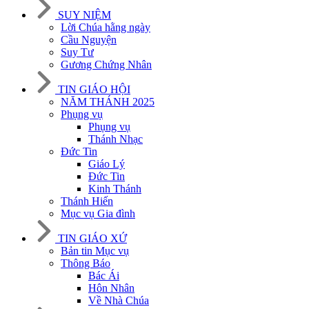
SUY NIỆM
Lời Chúa hằng ngày
Cầu Nguyện
Suy Tư
Gương Chứng Nhân
TIN GIÁO HỘI
NĂM THÁNH 2025
Phụng vụ
Phụng vụ
Thánh Nhạc
Đức Tin
Giáo Lý
Đức Tin
Kinh Thánh
Thánh Hiến
Mục vụ Gia đình
TIN GIÁO XỨ
Bản tin Mục vụ
Thông Báo
Bác Ái
Hôn Nhân
Về Nhà Chúa