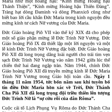
Maria như một hoàng hậu: “Kính mừng Hoàng hậu
Thánh Thiện”, “Kính mừng Hoàng hậu Thiên Ðàng”.
Tràng hạt dòng Ðaminh và dòng Phanxicô cũng như
biết bao lời cầu khẩn Ðức Maria trong kinh nguyện đều
mừng kính tư cách Nữ vương của Đức Maria.
Đức Giáo hoàng Piô VII vào thế kỷ XIX đã cho phép
một số giáo phận mừng lễ Đức Trinh Nữ Vương. Đức
Giáo hoàng Piô IX đã thiết lập một lời nguyện và một
lễ kính Đức Trinh Nữ Vương đặc biệt. Đức Giáo hoàng
Piô XII đã long trọng dâng loài người cho trái tim vẹn
sạch Đức Trinh Nữ Vương vào năm 1942 giữa lúc thế
chiến thứ hai đang ngập tràn. Năm 1944, chính Đức
Giáo hoàng Piô XII đã truyền mừng kính lễ Đức Maria
Trinh Nữ Vương trong Giáo hội toàn cầu.
Ngày 1
tháng 11 năm 1954, tức bốn năm sau khi tuyên bố
tín điều Đức Maria hồn xác về Trời, Đức Thánh
Cha Piô XII đã long trọng đội triều thiên lên tượng
Đức Trinh Nữ là “sự cứu rỗi của dân Rôma”.
Cuộc cải tổ Lịch Phụng Vụ Rôma do Đức Thánh Cha