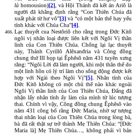
là
homousion)
[2]
, và Hội Thánh đã kết án Ariô là
người đã khẳng định rằng “Con Thiên Chúa đã
xuất phát từ hư vô”
[3]
và “có một bản thể hay yếu
tính khác với Chúa Cha”
[4]
.
Lạc thuyết cua Nestôriô cho rằng trong Đức Kitô
ngôi vị nhân loại được liên kết với Ngôi Vị thần
linh của Con Thiên Chúa. Chống lại lạc thuyết
này, Thánh Cyrillô Alêxanđria và Công đồng
chung thứ III họp tại Êphêsô năm 431 tuyên xưng
rằng: “Ngôi Lời đã làm người, khi một thân thể do
một linh hồn có lý trí làm cho sống động được kết
hợp với Ngài theo Ngôi Vị”
[5]
. Nhân tính của
Đức Kitô không có một chủ thể nào khác ngoài
Ngôi Vị thần linh của Con Thiên Chúa, Đấng đã
nhận lấy nhân tính ấy làm của mình từ lúc tượng
thai. Chính vì vậy, Công đồng chung Êphêsô vào
năm 431 công bố rằng Đức Maria, nhờ sự tượng
thai nhân loại của Con Thiên Chúa trong lòng bà,
bà đã rất thật sự trở thành Mẹ Thiên Chúa: “[Đức
Maria là] Mẹ Thiên Chúa…, không phải vì bản