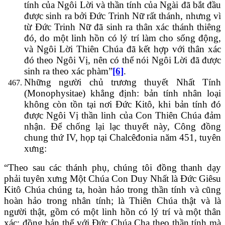
tính của Ngôi Lời và thần tính của Ngài đã bắt đầu
được sinh ra bởi Đức Trinh Nữ rất thánh, nhưng vì
từ Đức Trinh Nữ đã sinh ra thân xác thánh thiêng
đó, do một linh hồn có lý trí làm cho sống động,
và Ngôi Lời Thiên Chúa đã kết hợp với thân xác
đó theo Ngôi Vị, nên có thể nói Ngôi Lời đã được
sinh ra theo xác phàm”
[6]
.
Những người chủ trương thuyết Nhất Tính
(Monophysitae) khẳng định: bản tính nhân loại
không còn tồn tại nơi Đức Kitô, khi bản tính đó
được Ngôi Vị thần linh của Con Thiên Chúa đảm
nhận. Để chống lại lạc thuyết này, Công đồng
chung thứ IV, họp tại Chalcêđonia năm 451, tuyên
xưng:
“Theo sau các thánh phụ, chúng tôi đồng thanh dạy
phải tuyên xưng Một Chúa Con Duy Nhất là Đức Giêsu
Kitô Chúa chúng ta, hoàn hảo trong thần tính và cũng
hoàn hảo trong nhân tính; là Thiên Chúa thật và là
người thật, gồm có một linh hồn có lý trí và một thân
xác; đồng bản thể với Đức Chúa Cha theo thần tính mà