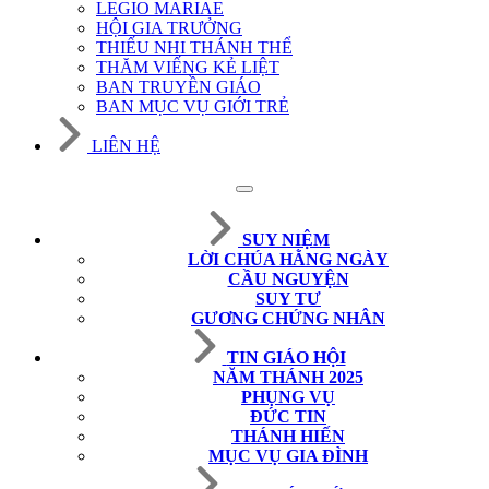
LEGIO MARIAE
HỘI GIA TRƯỞNG
THIẾU NHI THÁNH THỂ
THĂM VIẾNG KẺ LIỆT
BAN TRUYỀN GIÁO
BAN MỤC VỤ GIỚI TRẺ
LIÊN HỆ
SUY NIỆM
LỜI CHÚA HẰNG NGÀY
CẦU NGUYỆN
SUY TƯ
GƯƠNG CHỨNG NHÂN
TIN GIÁO HỘI
NĂM THÁNH 2025
PHỤNG VỤ
ĐỨC TIN
THÁNH HIẾN
MỤC VỤ GIA ĐÌNH