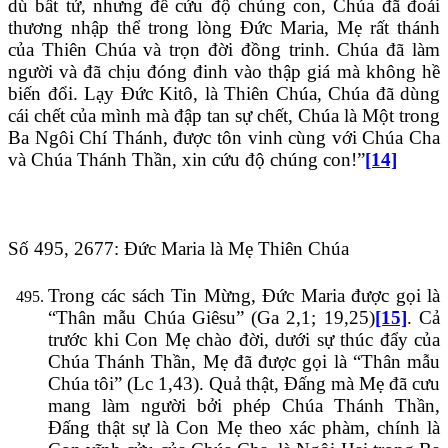
dù bất tử, nhưng để cứu độ chúng con, Chúa đã đoái
thương nhập thể trong lòng Đức Maria, Mẹ rất thánh
của Thiên Chúa và trọn đời đồng trinh. Chúa đã làm
người và đã chịu đóng đinh vào thập giá mà không hề
biến đổi. Lạy Đức Kitô, là Thiên Chúa, Chúa đã dùng
cái chết của mình mà đập tan sự chết, Chúa là Một trong
Ba Ngôi Chí Thánh, được tôn vinh cùng với Chúa Cha
và Chúa Thánh Thần, xin cứu độ chúng con!”
[14]
Số 495, 2677: Đức Maria là Mẹ Thiên Chúa
Trong các sách Tin Mừng, Đức Maria được gọi là
“Thân mẫu Chúa Giêsu” (Ga 2,1; 19,25)
[15]
. Cả
trước khi Con Mẹ chào đời, dưới sự thúc đẩy của
Chúa Thánh Thần, Mẹ đã được gọi là “Thân mẫu
Chúa tôi” (Lc 1,43). Quả thật, Đấng mà Mẹ đã cưu
mang làm người bởi phép Chúa Thánh Thần,
Đấng thật sự là Con Mẹ theo xác phàm, chính là