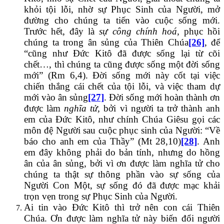
khỏi tội lỗi, nhờ sự Phục Sinh của Người, mở
đường cho chúng ta tiến vào cuộc sống mới.
Trước hết, đây là
sự công chính hoá,
phục hồi
chúng ta trong ân sủng của Thiên Chúa
[26]
, để
“cũng như Đức Kitô đã được sống lại từ cõi
chết…, thì chúng ta cũng được sống một đời sống
mới” (Rm 6,4). Đời sống mới này cốt tại việc
chiến thắng cái chết của tội lỗi, và việc tham dự
mới vào ân sủng
[27]
. Đời sống mới hoàn thành ơn
được làm
nghĩa tử,
bởi vì người ta trở thành anh
em của Đức Kitô, như chính Chúa Giêsu gọi các
môn đệ Người sau cuộc phục sinh của Người: “Về
báo cho anh em của Thầy” (Mt 28,10)
[28]
. Anh
em đây không phải do bản tính, nhưng do hồng
ân của ân sủng, bởi vì ơn được làm nghĩa tử cho
chúng ta thật sự thông phần vào sự sống của
Người Con Một, sự sống đó đã được mạc khải
trọn vẹn trong sự Phục Sinh của Người.
Ai tin vào Đức Kitô thì trở nên con cái Thiên
Chúa. Ơn được làm nghĩa tử này biến đổi người