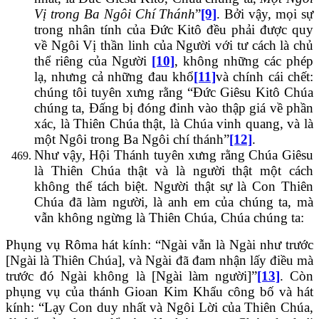
Vị trong Ba Ngôi Chí Thánh
”
[9]
. Bởi vậy, mọi sự
trong nhân tính của Đức Kitô đều phải được quy
về Ngôi Vị thần linh của Người với tư cách là chủ
thể riêng của Người
[10]
, không những các phép
lạ, nhưng cả những đau khổ
[11]
và chính cái chết:
chúng tôi tuyên xưng rằng “Đức Giêsu Kitô Chúa
chúng ta, Đấng bị đóng đinh vào thập giá về phần
xác, là Thiên Chúa thật, là Chúa vinh quang, và là
một Ngôi trong Ba Ngôi chí thánh”
[12]
.
Như vậy, Hội Thánh tuyên xưng rằng Chúa Giêsu
là Thiên Chúa thật và là người thật một cách
không thể tách biệt. Người thật sự là Con Thiên
Chúa đã làm người, là anh em của chúng ta, mà
vẫn không ngừng là Thiên Chúa, Chúa chúng ta:
Phụng vụ Rôma hát kính: “Ngài vẫn là Ngài như trước
[Ngài là Thiên Chúa], và Ngài đã đam nhận lấy điều mà
trước đó Ngài không là [Ngài làm người]”
[13]
. Còn
phụng vụ của thánh Gioan Kim Khẩu công bố và hát
kính: “Lạy Con duy nhất và Ngôi Lời của Thiên Chúa,