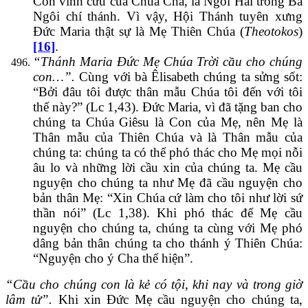
Con vĩnh cửu của Chúa Cha, là Ngôi Hai trong Ba
Ngôi chí thánh. Vì vậy, Hội Thánh tuyên xưng
Đức Maria thật sự là Mẹ Thiên Chúa (
Theotokos
)
[16]
.
“Thánh Maria Đức Mẹ Chúa Trời cầu cho chúng
con…”.
Cùng với bà Êlisabeth chúng ta sửng sốt:
“Bởi đâu tôi được thân mẫu Chúa tôi đến với tôi
thế này?” (Lc 1,43). Đức Maria, vì đã tặng ban cho
chúng ta Chúa Giêsu là Con của Mẹ, nên Mẹ là
Thân mẫu của Thiên Chúa và là Thân mẫu của
chúng ta: chúng ta có thể phó thác cho Mẹ mọi nỗi
âu lo và những lời cầu xin của chúng ta. Mẹ cầu
nguyện cho chúng ta như Mẹ đã cầu nguyện cho
bản thân Mẹ: “Xin Chúa cứ làm cho tôi như lời sứ
thần nói” (Lc 1,38). Khi phó thác để Mẹ cầu
nguyện cho chúng ta, chúng ta cùng với Mẹ phó
dâng bản thân chúng ta cho thánh ý Thiên Chúa:
“Nguyện cho ý Cha thể hiện”.
“Cầu cho chúng con là kẻ có tội, khi nay và trong giờ
lâm tử”.
Khi xin Đức Mẹ cầu nguyện cho chúng ta,