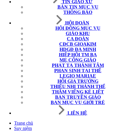
TIN GIÁO XỨ
BẢN TIN MỤC VỤ
THÔNG BÁO
HỘI ĐOÀN
HỘI ĐỒNG MỤC VỤ
GIÁO KHU
CA ĐOÀN
CĐCB GIOAKIM
HDGĐ ĐA MINH
HIỆP HỘI TM BA
MẸ CÔNG GIÁO
PHẠT TẠ THÁNH TÂM
PHAN SINH TẠI THẾ
LEGIO MARIAE
HỘI GIA TRƯỞNG
THIẾU NHI THÁNH THỂ
THĂM VIẾNG KẺ LIỆT
BAN TRUYỀN GIÁO
BAN MỤC VỤ GIỚI TRẺ
LIÊN HỆ
Trang chủ
Suy niệm