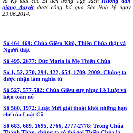
và Kỷ luật các Bí tích trong Tập sách
Hướng dẫn
giảng thuyết
được công bố qua Sắc lệnh ký ngày
29.06.2014.
Số 464-469: Chúa Giêsu Kitô, Thiên Chúa thật và
Người thật
Số 495, 2677: Đức Maria là Mẹ Thiên Chúa
Số 1, 52, 270, 294, 422, 654, 1709, 2009: Chúng ta
được nhận làm nghĩa tử
Số 527, 577-582: Chúa Giêsu suy phục Lề Luật và
kiện toàn nó
Số 580, 1972: Luật Mới giải thoát khỏi những hạn
chế của Luật Cũ
Số 683, 689, 1695, 2766, 2777-2778: Trong Chúa
Thánh Thần, chúng ta có thể gọi Thiên Chúa là