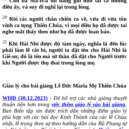
Còn bà Ma-ri-a thì hằng ghi nhớ tất cả những
điều ấy, và suy đi nghĩ lại trong lòng.
20
Rồi các người chăn chiên ra về, vừa đi vừa tôn
vinh ca tụng Thiên Chúa, vì mọi điều họ đã được tai
nghe mắt thấy theo như họ đã được loan báo.
21
Khi Hài Nhi được đủ tám ngày, nghĩa là đến lúc
phải làm lễ cắt bì, người ta đặt tên cho Hài Nhi là
Giê-su; đó là tên mà sứ thần đã đặt cho Người trước
khi Người được thụ thai trong lòng mẹ.
Giáo lý cho bài giảng Lễ Đức Maria Mẹ Thiên Chúa
WHĐ (30.12.2023)
-
Để hỗ trợ các nhà giảng thuyết
thuận tiện hơn trong
việc thêm giáo lý vào bài giảng
,
Ban Biên tập xin được trích dẫn những điểm giáo lý
phù hợp với các bài đọc Kinh Thánh của các lễ Chúa
nhật, lễ trọng theo sự theo hướng dẫn của Bộ Phụng tự