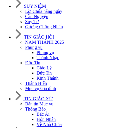
SUY NIỆM
Lời Chúa hằng ngày
Cầu Nguyện
Suy Tư
Gương Chứng Nhân
TIN GIÁO HỘI
NĂM THÁNH 2025
Phụng vụ
Phụng vụ
Thánh Nhạc
Đức Tin
Giáo Lý
Đức Tin
Kinh Thánh
Thánh Hiến
Mục vụ Gia đình
TIN GIÁO XỨ
Bản tin Mục vụ
Thông Báo
Bác Ái
Hôn Nhân
Về Nhà Chúa