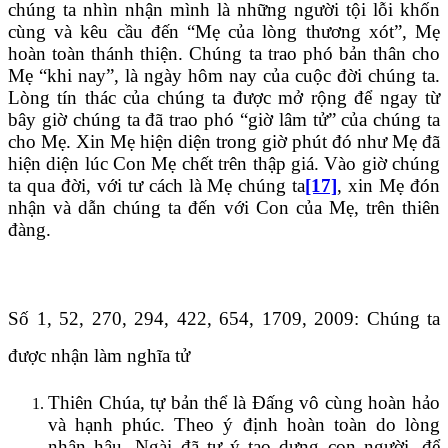
chúng ta nhìn nhận mình là những người tội lỗi khốn
cùng và kêu cầu đến “Mẹ của lòng thương xót”, Mẹ
hoàn toàn thánh thiện. Chúng ta trao phó bản thân cho
Mẹ “khi nay”, là ngày hôm nay của cuộc đời chúng ta.
Lòng tín thác của chúng ta được mở rộng để ngay từ
bây giờ chúng ta đã trao phó “giờ lâm tử” của chúng ta
cho Mẹ. Xin Mẹ hiện diện trong giờ phút đó như Mẹ đã
hiện diện lúc Con Mẹ chết trên thập giá. Vào giờ chúng
ta qua đời, với tư cách là Mẹ chúng ta
[17]
, xin Mẹ đón
nhận và dẫn chúng ta đến với Con của Mẹ, trên thiên
đàng.
Số 1, 52, 270, 294, 422, 654, 1709, 2009: Chúng ta
được nhận làm nghĩa tử
Thiên Chúa, tự bản thể là Đấng vô cùng hoàn hảo
và hạnh phúc. Theo ý định hoàn toàn do lòng
nhân hậu, Ngài đã tự ý tạo dựng con người, để