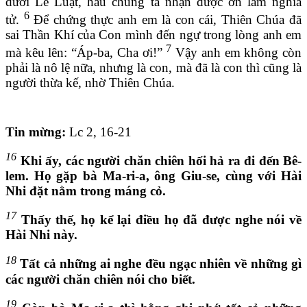
dưới Lề Luật, hầu chúng ta nhận được ơn làm nghĩa
6
tử.
Để chứng thực anh em là con cái, Thiên Chúa đã
sai Thần Khí của Con mình đến ngự trong lòng anh em
7
mà kêu lên: “Áp-ba, Cha ơi!”
Vậy anh em không còn
phải là nô lệ nữa, nhưng là con, mà đã là con thì cũng là
người thừa kế, nhờ Thiên Chúa.
Tin mừng:
Lc 2, 16-21
16
Khi ấy, các người chăn chiên hối hả ra đi đến Bê-
lem. Họ gặp bà Ma-ri-a, ông Giu-se, cùng với Hài
Nhi đặt nằm trong máng cỏ.
17
Thấy thế, họ kể lại điều họ đã được nghe nói về
Hài Nhi này.
18
Tất cả những ai nghe đều ngạc nhiên về những gì
các người chăn chiên nói cho biết.
19