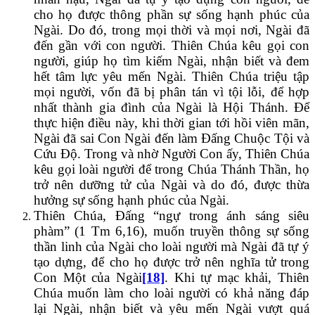
cho họ được thông phần sự sống hạnh phúc của
Ngài. Do đó, trong mọi thời và mọi nơi, Ngài đã
đến gần với con người. Thiên Chúa kêu gọi con
người, giúp họ tìm kiếm Ngài, nhận biết và đem
hết tâm lực yêu mến Ngài. Thiên Chúa triệu tập
mọi người, vốn đã bị phân tán vì tội lỗi, để hợp
nhất thành gia đình của Ngài là Hội Thánh. Để
thực hiện điều này, khi thời gian tới hồi viên mãn,
Ngài đã sai Con Ngài đến làm Đấng Chuộc Tội và
Cứu Độ. Trong và nhờ Người Con ấy, Thiên Chúa
kêu gọi loài người để trong Chúa Thánh Thần, họ
trở nên dưỡng tử của Ngài và do đó, được thừa
hưởng sự sống hạnh phúc của Ngài.
Thiên Chúa, Đấng “ngự trong ánh sáng siêu
phàm” (1 Tm 6,16), muốn truyền thông sự sống
thần linh của Ngài cho loài người mà Ngài đã tự ý
tạo dựng, để cho họ được trở nên nghĩa tử trong
Con Một của Ngài
[18]
. Khi tự mạc khải, Thiên
Chúa muốn làm cho loài người có khả năng đáp
lại Ngài, nhận biết và yêu mến Ngài vượt quá