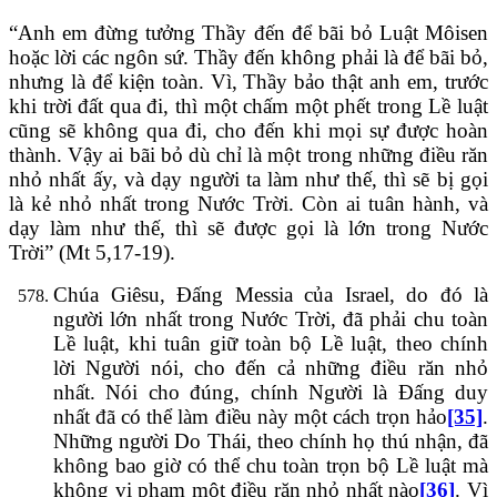
“Anh em đừng tưởng Thầy đến để bãi bỏ Luật Môisen
hoặc lời các ngôn sứ. Thầy đến không phải là để bãi bỏ,
nhưng là để kiện toàn. Vì, Thầy bảo thật anh em, trước
khi trời đất qua đi, thì một chấm một phết trong Lề luật
cũng sẽ không qua đi, cho đến khi mọi sự được hoàn
thành. Vậy ai bãi bỏ dù chỉ là một trong những điều răn
nhỏ nhất ấy, và dạy người ta làm như thế, thì sẽ bị gọi
là kẻ nhỏ nhất trong Nước Trời. Còn ai tuân hành, và
dạy làm như thế, thì sẽ được gọi là lớn trong Nước
Trời” (Mt 5,17-19).
Chúa Giêsu, Đấng Messia của Israel, do đó là
người lớn nhất trong Nước Trời, đã phải chu toàn
Lề luật, khi tuân giữ toàn bộ Lề luật, theo chính
lời Người nói, cho đến cả những điều răn nhỏ
nhất. Nói cho đúng, chính Người là Đấng duy
nhất đã có thể làm điều này một cách trọn hảo
[35]
.
Những người Do Thái, theo chính họ thú nhận, đã
không bao giờ có thể chu toàn trọn bộ Lề luật mà
không vi phạm một điều răn nhỏ nhất nào
[36]
. Vì