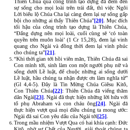
Thiên Chúa qua công trình tạo dựng đã đem đến
sự sống cho mọi loài trên trái đất, thì việc Ngôi
Lời biểu lộ Chúa Cha lại càng đem lại sự sống gấp
bội cho những ai thấy Thiên Chúa”
[20]
. Mục đích
tối hậu của công trình tạo dựng là Thiên Chúa,
“Đấng dựng nên mọi loài, cuối cùng sẽ ‘có toàn
quyền trên muôn loài’ (1 Cr 15,28), đem lại vinh
quang cho Ngài và đồng thời đem lại vinh phúc
cho chúng ta”
[21]
.
“Khi thời gian tới hồi viên mãn, Thiên Chúa đã sai
Con mình tới, sinh làm con một người phụ nữ và
sống dưới Lề luật, để chuộc những ai sống dưới
Lề luật, hầu chúng ta nhận được ơn làm nghĩa tử”
(Gl 4,4-5). Đây là Tin Mừng Chúa Giêsu Kitô,
Con Thiên Chúa
[22]
: Thiên Chúa đã viếng thăm
dân Ngài
[23]
. Ngài đã thực hiện những lời hứa với
tổ phụ Abraham và con cháu ông
[24]
. Ngài đã
thực hiện vượt quá mọi điều chúng ta mong ước:
Ngài đã sai Con yêu dấu của Ngài tới
[25]
.
Trong mầu nhiệm Vượt Qua có hai khía cạnh: Đức
Kitô, nhờ sự Chết của Người, giải thoát chúng ta