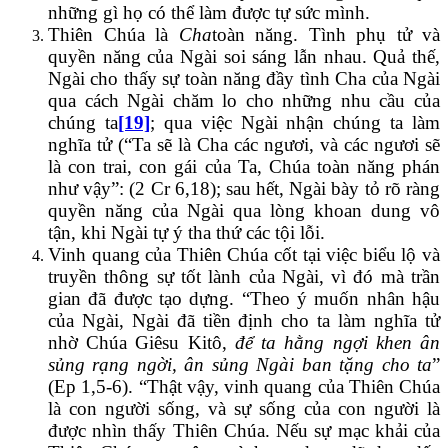
những gì họ có thể làm được tự sức mình.
Thiên Chúa là
Cha
toàn năng. Tình phụ tử và
quyền năng của Ngài soi sáng lẫn nhau. Quả thế,
Ngài cho thấy sự toàn năng đầy tình Cha của Ngài
qua cách Ngài chăm lo cho những nhu cầu của
chúng ta
[19]
; qua việc Ngài nhận chúng ta làm
nghĩa tử (“Ta sẽ là Cha các ngươi, và các ngươi sẽ
là con trai, con gái của Ta, Chúa toàn năng phán
như vậy”: (2 Cr 6,18); sau hết, Ngài bày tỏ rõ ràng
quyền năng của Ngài qua lòng khoan dung vô
tận, khi Ngài tự ý tha thứ các tội lỗi.
Vinh quang của Thiên Chúa cốt tại việc biểu lộ và
truyền thông sự tốt lành của Ngài, vì đó mà trần
gian đã được tạo dựng. “Theo ý muốn nhân hậu
của Ngài, Ngài đã tiền định cho ta làm nghĩa tử
nhờ Chúa Giêsu Kitô,
để ta hằng ngợi khen ân
sủng rạng ngời, ân sủng Ngài ban tặng cho ta
”
(Ep 1,5-6). “Thật vậy, vinh quang của Thiên Chúa
là con người sống, và sự sống của con người là
được nhìn thấy Thiên Chúa. Nếu sự mạc khải của