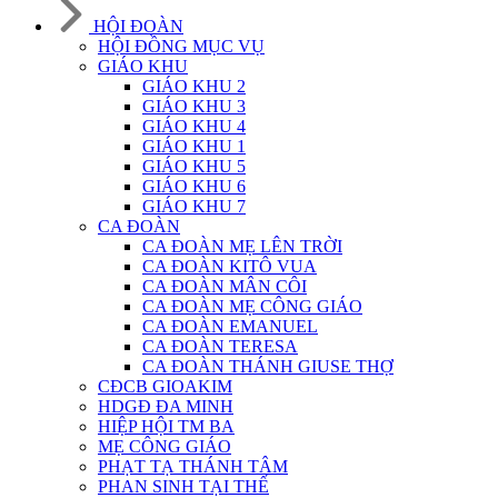
HỘI ĐOÀN
HỘI ĐỒNG MỤC VỤ
GIÁO KHU
GIÁO KHU 2
GIÁO KHU 3
GIÁO KHU 4
GIÁO KHU 1
GIÁO KHU 5
GIÁO KHU 6
GIÁO KHU 7
CA ĐOÀN
CA ĐOÀN MẸ LÊN TRỜI
CA ĐOÀN KITÔ VUA
CA ĐOÀN MÂN CÔI
CA ĐOÀN MẸ CÔNG GIÁO
CA ĐOÀN EMANUEL
CA ĐOÀN TERESA
CA ĐOÀN THÁNH GIUSE THỢ
CĐCB GIOAKIM
HDGĐ ĐA MINH
HIỆP HỘI TM BA
MẸ CÔNG GIÁO
PHẠT TẠ THÁNH TÂM
PHAN SINH TẠI THẾ