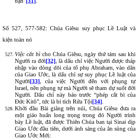
bạn”
[31]
.
Số 527, 577-582: Chúa Giêsu suy phục Lề Luật và
kiện toàn nó
Việc cắt bì
cho Chúa Giêsu, ngày thứ tám sau khi
Người ra đời
[32]
, là dấu chỉ việc Người được tháp
nhập vào dòng dõi của tổ phụ Abraham, vào dân
của Giao Ước, là dấu chỉ sự suy phục Lề luật của
Người
[33]
, của việc Người đến với phụng tự
Israel, nền phụng tự mà Người sẽ tham dự suốt đời
Người. Dấu chỉ này báo trước “phép cắt bì của
Đức Kitô”, tức là bí tích Rửa Tội
[34]
.
Khởi đầu Bài giảng trên núi, Chúa Giêsu đưa ra
một giáo huấn long trọng trong đó Người trình
bày Lề luật, đã được Thiên Chúa ban tại Sinai dịp
Giao Ước đầu tiên, dưới ánh sáng của ân sủng của
Giao Ước Mới: