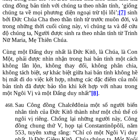
cũng đồng bản tính với chúng ta theo nhân tính, ‘giống
chúng ta về mọi phương diện ngoại trừ tội lỗi’;
[7]
sinh
bởi Đức Chúa Cha theo thần tính từ trước muôn đời, và
trong những thời cuối cùng này, vì chúng ta và để cứu
độ chúng ta, Người được sinh ra theo nhân tính từ Trinh
Nữ Maria, Mẹ Thiên Chúa.
Cùng một Đấng duy nhất là Đức Kitô, là Chúa, là Con
Một, phải được nhìn nhận trong hai bản tính một cách
không lẫn lộn, không thay đổi, không phân chia,
không tách biệt, sự khác biệt giữa hai bản tính không hề
bị mất đi do việc kết hợp, nhưng các đặc điểm của mỗi
bản tính đã được bảo tồn khi kết hợp với nhau trong
một Ngôi Vị và một Đấng duy nhất”
[8]
.
Sau Công đồng Chalcêđônia một số người biến
nhân tính của Đức Kitô thành như một chủ thể có
ngôi vị riêng. Chống lại những người này, Công
đồng chung thứ V, họp tại Constantinôpôli, năm
553, tuyên xưng rằng: “Chỉ có một Ngôi Vị duy
nhất, là Đức Giêsu Kitô, Chúa chúng ta,
Một Ngôi