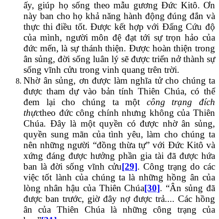
ấy, giúp họ sống theo mẫu gương Đức Kitô. Ơn
này ban cho họ khả năng hành động đúng đắn và
thực thi điều tốt. Được kết hợp với Đấng Cứu độ
của mình, người môn đệ đạt tới sự trọn hảo của
đức mến, là sự thánh thiện. Được hoàn thiện trong
ân sủng, đời sống luân lý sẽ được triển nở thành sự
sống vĩnh cửu trong vinh quang trên trời.
Nhờ ân sủng, ơn được làm nghĩa tử cho chúng ta
được tham dự vào bản tính Thiên Chúa, có thể
đem lại cho chúng ta một
công trạng đích
thực
theo đức công chính nhưng không của Thiên
Chúa. Đây là một quyền có được nhờ ân sủng,
quyền sung mãn của tình yêu, làm cho chúng ta
nên những người “đồng thừa tự” với Đức Kitô và
xứng đáng được hưởng phần gia tài đã được hứa
ban là đời sống vĩnh cửu
[29]
. Công trạng do các
việc tốt lành của chúng ta là những hồng ân của
lòng nhân hậu của Thiên Chúa
[30]
. “Ân sủng đã
được ban trước, giờ đây nợ được trả.... Các hồng
ân của Thiên Chúa là những công trạng của