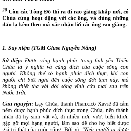
20
Còn các Tông Đồ thì ra đi rao giảng khắp nơi, có
Chúa cùng hoạt động với các ông, và dùng những
dấu lạ kèm theo mà xác nhận lời các ông rao giảng.
1. Suy niệm (TGM Giuse Nguyễn Năng)
Sứ điệp:
Được sống hạnh phúc trong tình yêu Thiên
Chúa là ý nghĩa và cùng đích của cuộc sống con
người. Không thể có hạnh phúc đích thực, khi con
người chỉ biết nghĩ đến cuộc sống đời tạm này, mà
không thiết tha với đời sống vĩnh cửu mai sau trên
Nước Trời.
Cầu nguyện
:
Lạy Chúa, thánh Phanxicô Xaviê đã cảm
nếm được hạnh phúc đích thực trong Chúa, nên thánh
nhân đã hy sinh vất vả, đi nhiều nơi, vượt biển khơi,
gặp gỡ mọi hạng người, làm sao để cho họ biết được
giá trị thật của cuộc sống. Bởi vì: “
Nếu người ta được