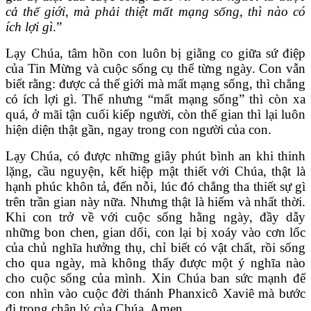
cả thế giới, mà phải thiệt mất mạng sống, thì nào có
ích lợi gì
.”
Lạy Chúa, tâm hồn con luôn bị giằng co giữa sứ điệp
của Tin Mừng và cuộc sống cụ thể từng ngày. Con vẫn
biết rằng: được cả thế giới mà mất mạng sống, thì chẳng
có ích lợi gì. Thế nhưng “mất mạng sống” thì còn xa
quá, ở mãi tận cuối kiếp người, còn thế gian thì lại luôn
hiện diện thật gần, ngay trong con người của con.
Lạy Chúa, có được những giây phút bình an khi thinh
lặng, cầu nguyện, kết hiệp mật thiết với Chúa, thật là
hạnh phúc khôn tả, đến nỗi, lúc đó chẳng tha thiết sự gì
trên trần gian này nữa. Nhưng thật là hiếm và nhất thời.
Khi con trở về với cuộc sống hằng ngày, đầy dẫy
những bon chen, gian dối, con lại bị xoáy vào cơn lốc
của chủ nghĩa hưởng thụ, chỉ biết có vật chất, rồi sống
cho qua ngày, mà không thấy được một ý nghĩa nào
cho cuộc sống của mình. Xin Chúa ban sức mạnh để
con nhìn vào cuộc đời thánh Phanxicô Xaviê mà bước
đi trong chân lý của Chúa. Amen.