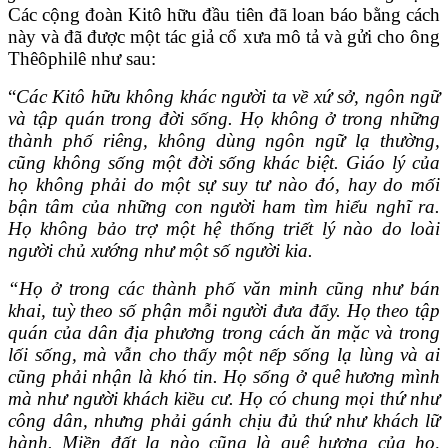
Các cộng đoàn Kitô hữu đầu tiên đã loan báo bằng cách
này và đã được một tác giả cổ xưa mô tả và gửi cho ông
Thêôphilê như sau:
“
Các Kitô hữu không khác người ta về xứ sở, ngôn ngữ
và tập quán trong đời sống. Họ không ở trong những
thành phố riêng, không dùng ngôn ngữ lạ thường,
cũng không sống một đời sống khác biệt. Giáo lý của
họ không phải do một sự suy tư nào đó, hay do mối
bận tâm của những con người ham tìm hiểu nghĩ ra.
Họ không bảo trợ một hệ thống triết lý nào do loài
người chủ xướng như một số người kia.
“Họ ở trong các thành phố văn minh cũng như bán
khai, tuỳ theo số phận mỗi người đưa đẩy. Họ theo tập
quán của dân địa phương trong cách ăn mặc và trong
lối sống, mà vẫn cho thấy một nếp sống lạ lùng và ai
cũng phải nhận là khó tin. Họ sống ở quê hương mình
mà như người khách kiều cư. Họ có chung mọi thứ như
công dân, nhưng phải gánh chịu đủ thứ như khách lữ
hành. Miền đất lạ nào cũng là quê hương của họ,