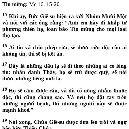
Tin mừng:
Mc 16, 15-20
15
Khi ấy, Đức Giê-su hiện ra với Nhóm Mười Một
và nói với các ông rằng: “Anh em hãy đi khắp tứ
phương thiên hạ, loan báo Tin mừng cho mọi loài
thọ tạo.
16
Ai tin và chịu phép rửa, sẽ được cứu độ; còn ai
không tin, thì sẽ bị kết án.
17
Đây là những dấu lạ sẽ đi theo những ai có lòng
tin: nhân danh Thầy, họ sẽ trừ được quỷ, sẽ nói
được những tiếng mới lạ.
18
Họ sẽ cầm được rắn, và dù có uống nhằm thuốc
độc, thì cũng chẳng sao. Và nếu họ đặt tay trên
những người bệnh, thì những người này sẽ được
mạnh khoẻ.”
19
Nói xong, Chúa Giê-su được đưa lên trời và ngự
bên hữu Thiên Chúa.