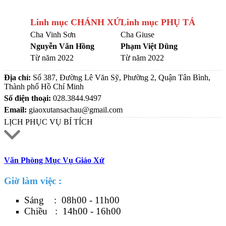
Linh mục CHÁNH XỨ
Linh mục PHỤ TÁ
Cha Vinh Sơn
Cha Giuse
Nguyễn Văn Hồng
Phạm Việt Dũng
Từ năm 2022
Từ năm 2022
Địa chỉ:
Số 387, Đường Lê Văn Sỹ, Phường 2, Quận Tân Bình,
Thành phố Hồ Chí Minh
Số điện thoại:
028.3844.9497
Email:
giaoxutansachau@gmail.com
LỊCH PHỤC VỤ BÍ TÍCH
Văn Phòng Mục Vụ Giáo Xứ
Giờ làm việc :
Sáng : 08h00 - 11h00
Chiều : 14h00 - 16h00