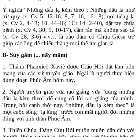
Ý nghĩa “Những dấu lạ kèm theo”: Những dấu lạ như
trừ quỷ (x. Cv 5, 12-16; 8, 7; 16, 16-18), nói tiếng lạ
(x. Cv 2, 4-13; 10, 44-46; 1Cr 14, 2-40), đặt tay chữa
bệnh (x. Cv 4, 30; 9, 10-17), cầm rắn mà không sao cả
(x. Cv 28, 3-6) v.v… là bảo đảm có Chúa Giêsu trợ
giúp các ông để chiến thắng mọi thế lực gian tà.
B- Suy gẫm (... nẩy mầm)
1. Thánh Phanxicô Xaviê được Giáo Hội đặt làm bổn
mạng của các xứ truyền giáo. Ngài là người thực hiện
đúng đoạn Phúc Âm hôm nay.
2. Người truyền giáo vừa rao giảng vừa “dùng những
dấu lạ kèm theo” để củng cố lời rao giảng của mình.
Trong bối cảnh thời nay, “những dấu lạ kèm theo” là
một cuộc sống “lạ lùng” trước con mắt người đời nhưng
đúng với tinh thần Phúc Âm.
3. Thiên Chúa, Đấng Cứu Rỗi muốn muôn dân đến với
Người. Phần chúng ta, hãy cộng tác với Người: hãy đi