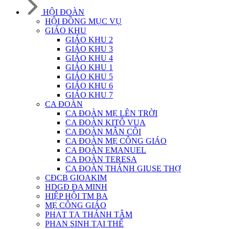
HỘI ĐOÀN
HỘI ĐỒNG MỤC VỤ
GIÁO KHU
GIÁO KHU 2
GIÁO KHU 3
GIÁO KHU 4
GIÁO KHU 1
GIÁO KHU 5
GIÁO KHU 6
GIÁO KHU 7
CA ĐOÀN
CA ĐOÀN MẸ LÊN TRỜI
CA ĐOÀN KITÔ VUA
CA ĐOÀN MÂN CÔI
CA ĐOÀN MẸ CÔNG GIÁO
CA ĐOÀN EMANUEL
CA ĐOÀN TERESA
CA ĐOÀN THÁNH GIUSE THỢ
CĐCB GIOAKIM
HDGĐ ĐA MINH
HIỆP HỘI TM BA
MẸ CÔNG GIÁO
PHẠT TẠ THÁNH TÂM
PHAN SINH TẠI THẾ