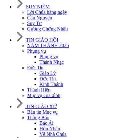
SUY NIỆM
Lời Chúa hằng ngày
Cầu Nguyện
Suy Tư
Gương Chứng Nhân
TIN GIÁO HỘI
NĂM THÁNH 2025
Phụng vụ
Phụng vụ
Thánh Nhạc
Đức Tin
Giáo Lý
Đức Tin
Kinh Thánh
Thánh Hiến
Mục vụ Gia đình
TIN GIÁO XỨ
Bản tin Mục vụ
Thông Báo
Bác Ái
Hôn Nhân
Về Nhà Chúa