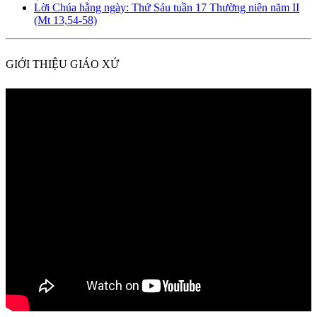
Lời Chúa hằng ngày: Thứ Sáu tuần 17 Thường niên năm II
(Mt 13,54-58)
GIỚI THIỆU GIÁO XỨ