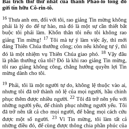
Bài trích thư thứ nhất của thánh Phao-lô tông đồ
gửi tín hữu Cô-rin-tô.
16
Thưa anh em, đối với tôi, rao giảng Tin mừng không
phải là lý do để tự hào, mà đó là một sự cần thiết bắt
buộc tôi phải làm. Khốn thân tôi nếu tôi không rao
17
giảng Tin mừng!
Tôi mà tự ý làm việc ấy, thì mới
đáng Thiên Chúa thưởng công; còn nếu không tự ý, thì
18
đó là một nhiệm vụ Thiên Chúa giao phó.
Vậy đâu
là phần thưởng của tôi? Đó là khi rao giảng Tin mừng,
tôi rao giảng không công, chẳng hưởng quyền lợi Tin
mừng dành cho tôi.
19
Phải, tôi là một người tự do, không lệ thuộc vào ai,
nhưng tôi đã trở thành nô lệ của mọi người, hầu chinh
22
phục thêm được nhiều người.
Tôi đã trở nên yếu với
những người yếu, để chinh phục những người yếu. Tôi
đã trở nên tất cả cho mọi người, để bằng mọi cách cứu
23
được một số người.
Vì Tin mừng, tôi làm tất cả
những điều đó, để cùng được thông chia phần phúc của