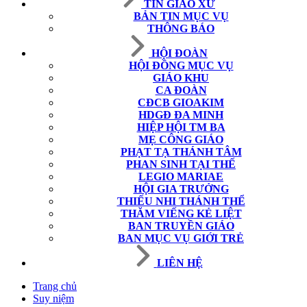
TIN GIÁO XỨ
BẢN TIN MỤC VỤ
THÔNG BÁO
HỘI ĐOÀN
HỘI ĐỒNG MỤC VỤ
GIÁO KHU
CA ĐOÀN
CĐCB GIOAKIM
HDGĐ ĐA MINH
HIỆP HỘI TM BA
MẸ CÔNG GIÁO
PHẠT TẠ THÁNH TÂM
PHAN SINH TẠI THẾ
LEGIO MARIAE
HỘI GIA TRƯỞNG
THIẾU NHI THÁNH THỂ
THĂM VIẾNG KẺ LIỆT
BAN TRUYỀN GIÁO
BAN MỤC VỤ GIỚI TRẺ
LIÊN HỆ
Trang chủ
Suy niệm