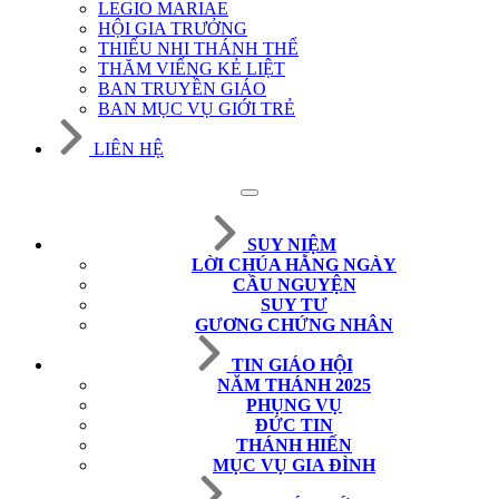
LEGIO MARIAE
HỘI GIA TRƯỞNG
THIẾU NHI THÁNH THỂ
THĂM VIẾNG KẺ LIỆT
BAN TRUYỀN GIÁO
BAN MỤC VỤ GIỚI TRẺ
LIÊN HỆ
SUY NIỆM
LỜI CHÚA HẰNG NGÀY
CẦU NGUYỆN
SUY TƯ
GƯƠNG CHỨNG NHÂN
TIN GIÁO HỘI
NĂM THÁNH 2025
PHỤNG VỤ
ĐỨC TIN
THÁNH HIẾN
MỤC VỤ GIA ĐÌNH