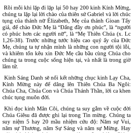
Rồi mỗi khi lặp đi lặp lại 50 hay 200 kinh Kính Mừng,
chúng ta lặp lại lời chào của thiên sứ Gabriel và lời chúc
tụng của thánh nữ Élizabeth, Mẹ của thánh Gioan Tẩy
giả, để chào Đức Mẹ là “Đấng đầy ơn phúc”, là “người
có phúc hơn các người nữ”, là “Mẹ Thiên Chúa (x. Lc
1,26-38). Trước những tước hiệu cao quý ấy của Đức
Mẹ, chúng ta tự nhận mình là những con người tội lỗi,
và khiêm tốn kêu xin Đức Mẹ cầu bầu cùng Chúa cho
chúng ta trong cuộc sống hiện tại, và nhất là trong giờ
lâm tử.
Kinh Sáng Danh sẽ nối kết những chục kinh Lạy Cha,
Kính Mừng này để dâng lên Thiên Chúa Ba Ngôi:
Chúa Cha, Chúa Con và Chúa Thánh Thần, lời ca khen
chúc tụng muôn đời.
Khi đọc kinh Mân Côi, chúng ta suy gẫm về cuộc đời
Chúa Giêsu đã được ghi lại trong Tin mừng. Chúng ta
suy niệm 5 hay 20 mầu nhiệm cứu độ: Năm sự Vui,
năm sự Thương, năm Sự Sáng và năm sự Mừng. Hay