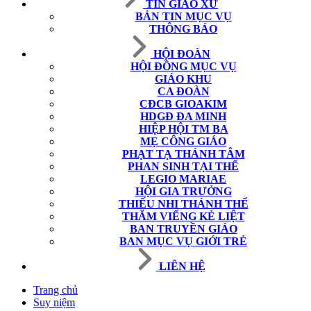
TIN GIÁO XỨ
BẢN TIN MỤC VỤ
THÔNG BÁO
HỘI ĐOÀN
HỘI ĐỒNG MỤC VỤ
GIÁO KHU
CA ĐOÀN
CĐCB GIOAKIM
HDGĐ ĐA MINH
HIỆP HỘI TM BA
MẸ CÔNG GIÁO
PHẠT TẠ THÁNH TÂM
PHAN SINH TẠI THẾ
LEGIO MARIAE
HỘI GIA TRƯỞNG
THIẾU NHI THÁNH THỂ
THĂM VIẾNG KẺ LIỆT
BAN TRUYỀN GIÁO
BAN MỤC VỤ GIỚI TRẺ
LIÊN HỆ
Trang chủ
Suy niệm