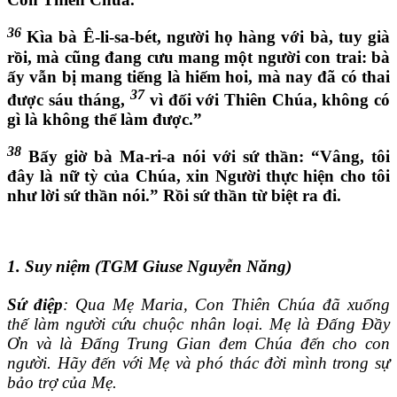
36
Kìa bà Ê-li-sa-bét, người họ hàng với bà, tuy già
rồi, mà cũng đang cưu mang một người con trai: bà
ấy vẫn bị mang tiếng là hiếm hoi, mà nay đã có thai
37
được sáu tháng,
vì đối với Thiên Chúa, không có
gì là không thể làm được.”
38
Bấy giờ bà Ma-ri-a nói với sứ thần: “Vâng, tôi
đây là nữ tỳ của Chúa, xin Người thực hiện cho tôi
như lời sứ thần nói.” Rồi sứ thần từ biệt ra đi.
1. Suy niệm (TGM Giuse Nguyễn Năng)
Sứ điệp
: Qua Mẹ Maria, Con Thiên Chúa đã xuống
thế làm người cứu chuộc nhân loại. Mẹ là Đấng Đầy
Ơn và là Đấng Trung Gian đem Chúa đến cho con
người. Hãy đến với Mẹ và phó thác đời mình trong sự
bảo trợ của Mẹ.