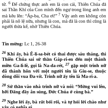
6
tử.
Để chứng thực anh em là con cái, Thiên Chúa đã
sai Thần Khí của Con mình đến ngự trong lòng anh em
7
mà kêu lên: “Áp-ba, Cha ơi!”
Vậy anh em không còn
phải là nô lệ nữa, nhưng là con, mà đã là con thì cũng là
người thừa kế, nhờ Thiên Chúa.
Tin mừng:
Lc 1, 26-38
26
Khi ấy, bà Ê-li-sa-bét có thai được sáu tháng, thì
Thiên Chúa sai sứ thần Gáp-ri-en đến một thành
27
miền Ga-li-lê, gọi là Na-da-rét,
gặp một trinh nữ
đã thành hôn với một người tên là Giu-se, thuộc
dòng dõi vua Đa-vít. Trinh nữ ấy tên là Ma-ri-a.
28
Sứ thần vào nhà trinh nữ và nói: “Mừng vui lên,
hỡi Đấng đầy ân sủng, Đức Chúa ở cùng bà.”
29
Nghe lời ấy, bà rất bối rối, và tự hỏi lời chào như
vậy có nghĩa gì.