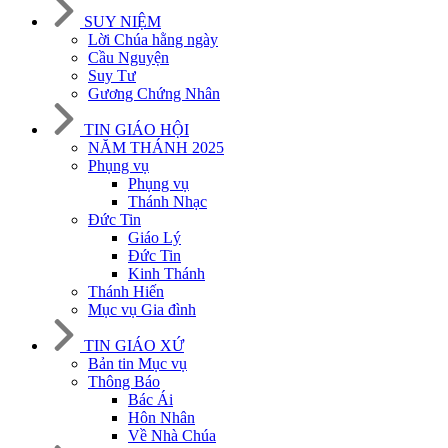
SUY NIỆM
Lời Chúa hằng ngày
Cầu Nguyện
Suy Tư
Gương Chứng Nhân
TIN GIÁO HỘI
NĂM THÁNH 2025
Phụng vụ
Phụng vụ
Thánh Nhạc
Đức Tin
Giáo Lý
Đức Tin
Kinh Thánh
Thánh Hiến
Mục vụ Gia đình
TIN GIÁO XỨ
Bản tin Mục vụ
Thông Báo
Bác Ái
Hôn Nhân
Về Nhà Chúa