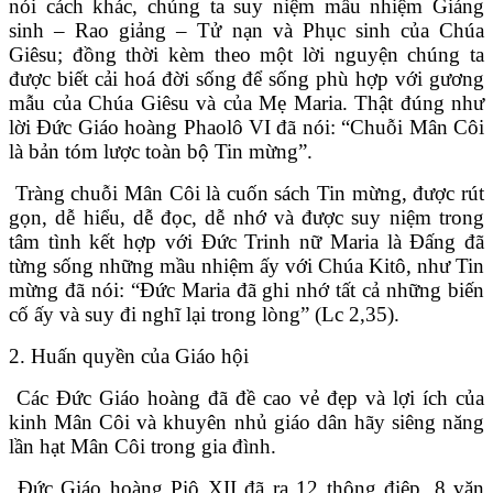
nói cách khác, chúng ta suy niệm mầu nhiệm Giáng
sinh – Rao giảng – Tử nạn và Phục sinh của Chúa
Giêsu; đồng thời kèm theo một lời nguyện chúng ta
được biết cải hoá đời sống để sống phù hợp với gương
mẫu của Chúa Giêsu và của Mẹ Maria. Thật đúng như
lời Đức Giáo hoàng Phaolô VI đã nói: “Chuỗi Mân Côi
là bản tóm lược toàn bộ Tin mừng”.
Tràng chuỗi Mân Côi là cuốn sách Tin mừng, được rút
gọn, dễ hiểu, dễ đọc, dễ nhớ và được suy niệm trong
tâm tình kết hợp với Đức Trinh nữ Maria là Đấng đã
từng sống những mầu nhiệm ấy với Chúa Kitô, như Tin
mừng đã nói: “Đức Maria đã ghi nhớ tất cả những biến
cố ấy và suy đi nghĩ lại trong lòng” (Lc 2,35).
2. Huấn quyền của Giáo hội
Các Đức Giáo hoàng đã đề cao vẻ đẹp và lợi ích của
kinh Mân Côi và khuyên nhủ giáo dân hãy siêng năng
lần hạt Mân Côi trong gia đình.
Đức Giáo hoàng Piô XII đã ra 12 thông điệp, 8 văn