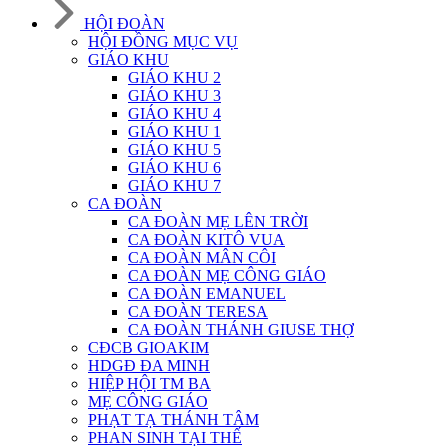
HỘI ĐOÀN
HỘI ĐỒNG MỤC VỤ
GIÁO KHU
GIÁO KHU 2
GIÁO KHU 3
GIÁO KHU 4
GIÁO KHU 1
GIÁO KHU 5
GIÁO KHU 6
GIÁO KHU 7
CA ĐOÀN
CA ĐOÀN MẸ LÊN TRỜI
CA ĐOÀN KITÔ VUA
CA ĐOÀN MÂN CÔI
CA ĐOÀN MẸ CÔNG GIÁO
CA ĐOÀN EMANUEL
CA ĐOÀN TERESA
CA ĐOÀN THÁNH GIUSE THỢ
CĐCB GIOAKIM
HDGĐ ĐA MINH
HIỆP HỘI TM BA
MẸ CÔNG GIÁO
PHẠT TẠ THÁNH TÂM
PHAN SINH TẠI THẾ