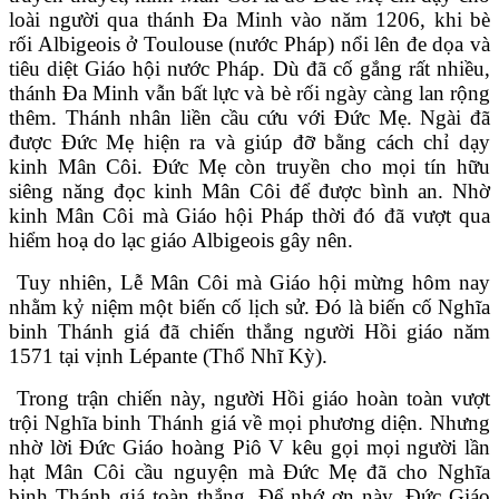
loài người qua thánh Đa Minh vào năm 1206, khi bè
rối Albigeois ở Toulouse (nước Pháp) nổi lên đe dọa và
tiêu diệt Giáo hội nước Pháp. Dù đã cố gắng rất nhiều,
thánh Đa Minh vẫn bất lực và bè rối ngày càng lan rộng
thêm. Thánh nhân liền cầu cứu với Đức Mẹ. Ngài đã
được Đức Mẹ hiện ra và giúp đỡ bằng cách chỉ dạy
kinh Mân Côi. Đức Mẹ còn truyền cho mọi tín hữu
siêng năng đọc kinh Mân Côi để được bình an. Nhờ
kinh Mân Côi mà Giáo hội Pháp thời đó đã vượt qua
hiểm hoạ do lạc giáo Albigeois gây nên.
Tuy nhiên, Lễ Mân Côi mà Giáo hội mừng hôm nay
nhằm kỷ niệm một biến cố lịch sử. Đó là biến cố Nghĩa
binh Thánh giá đã chiến thắng người Hồi giáo năm
1571 tại vịnh Lépante (Thổ Nhĩ Kỳ).
Trong trận chiến này, người Hồi giáo hoàn toàn vượt
trội Nghĩa binh Thánh giá về mọi phương diện. Nhưng
nhờ lời Đức Giáo hoàng Piô V kêu gọi mọi người lần
hạt Mân Côi cầu nguyện mà Đức Mẹ đã cho Nghĩa
binh Thánh giá toàn thắng. Để nhớ ơn này, Đức Giáo