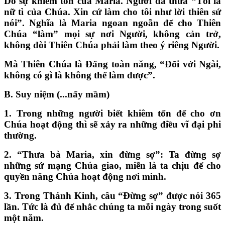
Do sự khiêm tốn của Maria. Người đã thưa
“
Tôi là
nữ tì của Chúa. Xin cứ làm cho tôi như lời thiên sứ
nói
”
. Nghĩa là Maria ngoan ngoãn để cho Thiên
Chúa
“
làm
”
mọi sự nơi Người, không cản trở,
không đòi Thiên Chúa phải làm theo ý riêng Người.
Mà Thiên Chúa là Đấng toàn năng,
“
Đối với Ngài,
không có gì là không thể làm được
”
.
B. Suy niệm (...nẩy mầm)
1.
Trong những người biết khiêm tốn để cho ơn
Chúa hoạt động thì sẽ xảy ra những điều vĩ đại phi
thường.
2.
“
Thưa bà Maria, xin đừng sợ
”
: Ta đừng sợ
những sứ mạng Chúa giao, miễn là ta chịu để cho
quyền năng Chúa hoạt động nơi mình.
3.
Trong Thánh Kinh, câu
“
Đừng sợ
”
được nói 365
lần. Tức là đủ để nhắc chúng ta mỗi ngày trong suốt
một năm.