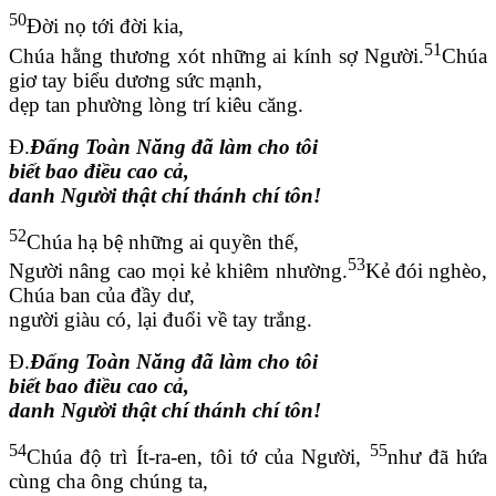
50
Đời nọ tới đời kia,
51
Chúa hằng thương xót những ai kính sợ Người.
Chúa
giơ tay biểu dương sức mạnh,
dẹp tan phường lòng trí kiêu căng.
Đ.
Đấng Toàn Năng đã làm cho tôi
biết bao điều cao cả,
danh Người thật chí thánh chí tôn!
52
Chúa hạ bệ những ai quyền thế,
53
Người nâng cao mọi kẻ khiêm nhường.
Kẻ đói nghèo,
Chúa ban của đầy dư,
người giàu có, lại đuổi về tay trắng.
Đ.
Đấng Toàn Năng đã làm cho tôi
biết bao điều cao cả,
danh Người thật chí thánh chí tôn!
54
55
Chúa độ trì Ít-ra-en, tôi tớ của Người,
như đã hứa
cùng cha ông chúng ta,