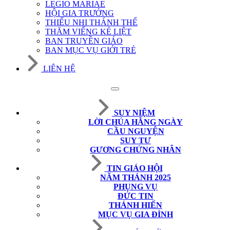
LEGIO MARIAE
HỘI GIA TRƯỞNG
THIẾU NHI THÁNH THỂ
THĂM VIẾNG KẺ LIỆT
BAN TRUYỀN GIÁO
BAN MỤC VỤ GIỚI TRẺ
LIÊN HỆ
SUY NIỆM
LỜI CHÚA HẰNG NGÀY
CẦU NGUYỆN
SUY TƯ
GƯƠNG CHỨNG NHÂN
TIN GIÁO HỘI
NĂM THÁNH 2025
PHỤNG VỤ
ĐỨC TIN
THÁNH HIẾN
MỤC VỤ GIA ĐÌNH