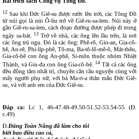
Bài trích sách Công vụ Tông Đồ.
12
Sau khi Đức Giê-su được rước lên trời, các Tông Đồ
từ núi gọi là núi Ô-liu trở về Giê-ru-sa-lem. Núi này ở
gần Giê-ru-sa-lem, cách đoạn đường được phép đi trong
13
ngày sa-bát.
Trở về nhà, các ông lên lầu trên, là nơi
các ông trú ngụ. Đó là các ông: Phê-rô, Gio-an, Gia-cô-
bê, An-rê, Phi-líp-phê, Tô-ma, Ba-tô-lô-mê-ô, Mát-thêu,
Gia-cô-bê con ông An-phê, Si-môn thuộc nhóm Nhiệt
14
Thành, và Giu-đa con ông Gia-cô-bê.
Tất cả các ông
đều đồng tâm nhất trí, chuyên cần cầu nguyện cùng với
mấy người phụ nữ, với bà Ma-ri-a thân mẫu Đức Giê-
su, và với anh em của Đức Giê-su.
Đáp ca:
Lc 1, 46-47.48-49.50-51.52-53.54-55 (Đ.
c.49)
Đ.
Đấng Toàn Năng đã làm cho tôi
biết bao điều cao cả,