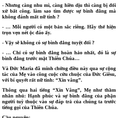
- Nhưng càng nhu mì, càng hiền dịu thì càng bị đối
xử bất công. làm sao tìm được sự bình đẳng mà
không đánh mất nữ tính
?
- … Mỗi người có một bản sắc riêng. Hãy thể hiện
trọn vẹn nét ộc đáo ấy.
- Vậy sẽ không có sự bình đẳng tuyệt đối
?
- … Chỉ có sự bình đẳng hoàn hảo nhất, đó là sự
bình đẳng trước mặt Thiên Chúa…
Và Đức Maria đã minh chứng điều này qua sự cộng
tác của Mẹ vào công cuộc cứu chuộc của Đức Giêsu,
với bí quyết rất nữ tính:
“
Xin vâng
”
.
Thông qua hai tiếng
“
Xin Vâng
”
, Mẹ như thầm
nhắn nhủ: Hạnh phúc và sự bình đẳng của phận
người tuỳ thuộc vào sự đáp trả của chúng ta trước
tiếng gọi của Thiên Chúa.
Cầu nguyện: