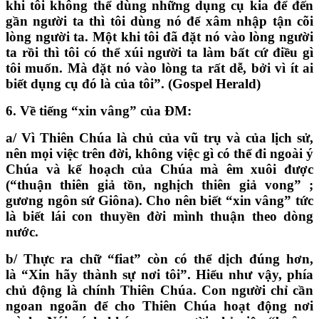
khi tôi không thể dùng những dụng cụ kia để đến
gần người ta thì tôi dùng nó để xâm nhập tận cõi
lòng người ta. Một khi tôi đã đặt nó vào lòng người
ta rồi thì tôi có thể xúi người ta làm bất cứ điều gì
tôi muốn. Mà đặt nó vào lòng ta rất dễ, bởi vì ít ai
biết dụng cụ đó là của tôi
”
. (Gospel Herald)
6.
Về tiếng
“
xin vâng
”
của ĐM:
a/
Vì Thiên Chúa là chủ của vũ trụ và của lịch sử,
nên mọi việc trên đời, không việc gì có thể đi ngoài ý
Chúa và kế hoạch của Chúa mà êm xuôi được
(
“
thuận thiên giả tồn, nghịch thiên giả vong
”
;
gương ngôn sứ Giôna). Cho nên biết
“
xin vâng
”
tức
là biết lái con thuyền đời mình thuận theo dòng
nước.
b/
Thực ra chữ
“
fiat
”
còn có thể dịch đúng hơn,
là
“
Xin hãy thành sự nơi tôi
”
. Hiểu như vậy, phía
chủ động là chính Thiên Chúa. Con người chỉ cần
ngoan ngoãn để cho Thiên Chúa hoạt động nơi