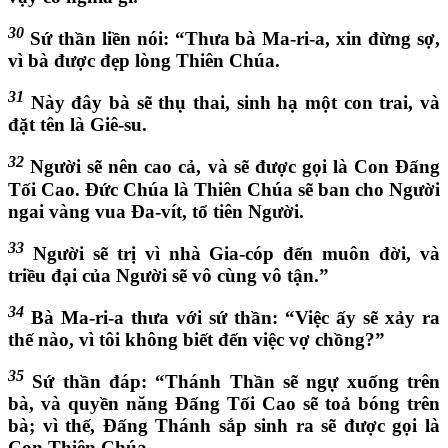
30
Sứ thần liền nói: “Thưa bà Ma-ri-a, xin đừng sợ,
vì bà được đẹp lòng Thiên Chúa.
31
Này đây bà sẽ thụ thai, sinh hạ một con trai, và
đặt tên là Giê-su.
32
Người sẽ nên cao cả, và sẽ được gọi là Con Đấng
Tối Cao. Đức Chúa là Thiên Chúa sẽ ban cho Người
ngai vàng vua Đa-vít, tổ tiên Người.
33
Người sẽ trị vì nhà Gia-cóp đến muôn đời, và
triều đại của Người sẽ vô cùng vô tận.”
34
Bà Ma-ri-a thưa với sứ thần: “Việc ấy sẽ xảy ra
thế nào, vì tôi không biết đến việc vợ chồng?”
35
Sứ thần đáp: “Thánh Thần sẽ ngự xuống trên
bà, và quyền năng Đấng Tối Cao sẽ toả bóng trên
bà; vì thế, Đấng Thánh sắp sinh ra sẽ được gọi là
Con Thiên Chúa.