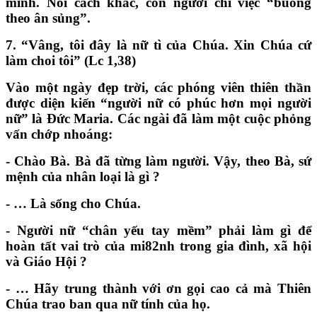
mình. Nói cách khác, con người chỉ việc
“
buông
theo ân sủng
”.
7.
“Vâng, tôi đây là nữ tì của Chúa. Xin Chúa cứ
làm choi tôi
”
(Lc 1,38)
Vào một ngày đẹp trời, các phóng viên thiên thần
được diện kiến
“
người nữ có phúc hơn mọi người
nữ
”
là Đức Maria. Các ngài đã làm một cuộc phỏng
vấn chớp nhoáng:
- Chào Bà. Bà đã từng làm người. Vậy, theo Bà, sứ
mệnh của nhân loại là gì
?
- … Là sống cho Chúa.
- Người nữ
“
chân yếu tay mềm
”
phải làm gì để
hoàn tất vai trò của mi82nh trong gia đình, xã hội
và Giáo Hội
?
- … Hãy trung thành với ơn gọi cao cả mà Thiên
Chúa trao ban qua nữ tính của họ.