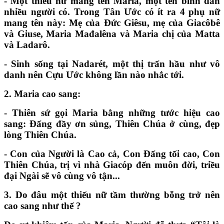
- Một thiếu nữ mang tên Maria, một tên bình dân
nhiều người có. Trong Tân Ước có ít ra 4 phụ nữ
mang tên này: Mẹ của Đức Giêsu, mẹ của Giacôbê
và Giuse, Maria Mađalêna và Maria chị của Matta
và Ladarô.
- Sinh sống tại Nadarét, một thị trấn hầu như vô
danh nên Cựu Ước không lần nào nhắc tới.
2. Maria cao sang:
- Thiên sứ gọi Maria bằng những tước hiệu cao
sang: Đấng đầy ơn sủng, Thiên Chúa ở cùng, đẹp
lòng Thiên Chúa.
- Con của Người là Cao cả, Con Đấng tối cao, Con
Thiên Chúa, trị vì nhà Giacóp đến muôn đời, triều
đại Ngài sẽ vô cùng vô tận...
3. Do đâu một thiếu nữ tầm thường bỗng trở nên
cao sang như thế
?