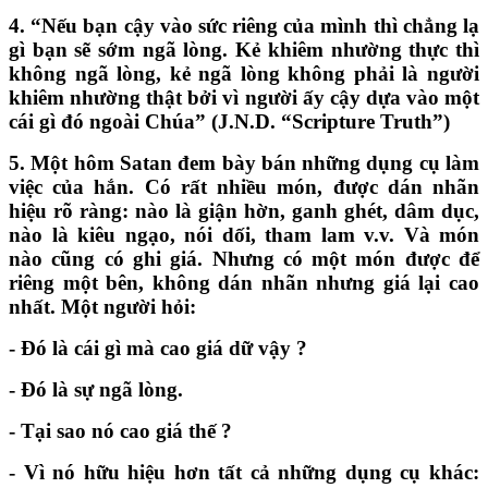
4.
“
Nếu bạn cậy vào sức riêng của mình thì chẳng lạ
gì bạn sẽ sớm ngã lòng. Kẻ khiêm nhường thực thì
không ngã lòng, kẻ ngã lòng không phải là người
khiêm nhường thật bởi vì người ấy cậy dựa vào một
cái gì đó ngoài Chúa
”
(J.N.D.
“
Scripture Truth
”
)
5.
Một hôm Satan đem bày bán những dụng cụ làm
việc của hắn. Có rất nhiều món, được dán nhãn
hiệu rõ ràng: nào là giận hờn, ganh ghét, dâm dục,
nào là kiêu ngạo, nói dối, tham lam v.v. Và món
nào cũng có ghi giá. Nhưng có một món được để
riêng một bên, không dán nhãn nhưng giá lại cao
nhất. Một người hỏi:
- Đó là cái gì mà cao giá dữ vậy
?
- Đó là sự ngã lòng.
- Tại sao nó cao giá thế
?
- Vì nó hữu hiệu hơn tất cả những dụng cụ khác: