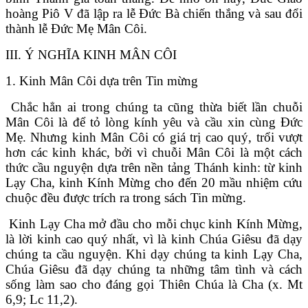
hoàng Piô V đã lập ra lễ Đức Bà chiến thắng và sau đổi
thành lễ Đức Mẹ Mân Côi.
III. Ý NGHĨA KINH MÂN CÔI
1. Kinh Mân Côi dựa trên Tin mừng
Chắc hẳn ai trong chúng ta cũng thừa biết lần chuỗi
Mân Côi là để tỏ lòng kính yêu và cầu xin cùng Đức
Mẹ. Nhưng kinh Mân Côi có giá trị cao quý, trổi vượt
hơn các kinh khác, bởi vì chuỗi Mân Côi là một cách
thức cầu nguyện dựa trên nền tảng Thánh kinh: từ kinh
Lạy Cha, kinh Kính Mừng cho đến 20 mầu nhiệm cứu
chuộc đều được trích ra trong sách Tin mừng.
Kinh Lạy Cha mở đầu cho mỗi chục kinh Kính Mừng,
là lời kinh cao quý nhất, vì là kinh Chúa Giêsu đã dạy
chúng ta cầu nguyện. Khi dạy chúng ta kinh Lạy Cha,
Chúa Giêsu đã dạy chúng ta những tâm tình và cách
sống làm sao cho đáng gọi Thiên Chúa là Cha (x. Mt
6,9; Lc 11,2).