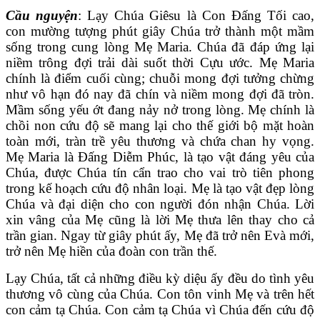
Cầu nguyện
: Lạy Chúa Giêsu là Con Đấng Tối cao,
con mường tượng phút giây Chúa trở thành một mầm
sống trong cung lòng Mẹ Maria. Chúa đã đáp ứng lại
niềm trông đợi trải dài suốt thời Cựu ước. Mẹ Maria
chính là điểm cuối cùng; chuỗi mong đợi tưởng chừng
như vô hạn đó nay đã chín và niềm mong đợi đã tròn.
Mầm sống yếu ớt đang nảy nở trong lòng. Mẹ chính là
chồi non cứu độ sẽ mang lại cho thế giới bộ mặt hoàn
toàn mới, tràn trề yêu thương và chứa chan hy vọng.
Mẹ Maria là Đấng Diễm Phúc, là tạo vật đáng yêu của
Chúa, được Chúa tín cẩn trao cho vai trò tiên phong
trong kế hoạch cứu độ nhân loại. Mẹ là tạo vật đẹp lòng
Chúa và đại diện cho con người đón nhận Chúa. Lời
xin vâng của Mẹ cũng là lời Mẹ thưa lên thay cho cả
trần gian. Ngay từ giây phút ấy, Mẹ đã trở nên Evà mới,
trở nên Mẹ hiền của đoàn con trần thế.
Lạy Chúa, tất cả những điều kỳ diệu ấy đều do tình yêu
thương vô cùng của Chúa. Con tôn vinh Mẹ và trên hết
con cảm tạ Chúa. Con cảm tạ Chúa vì Chúa đến cứu độ