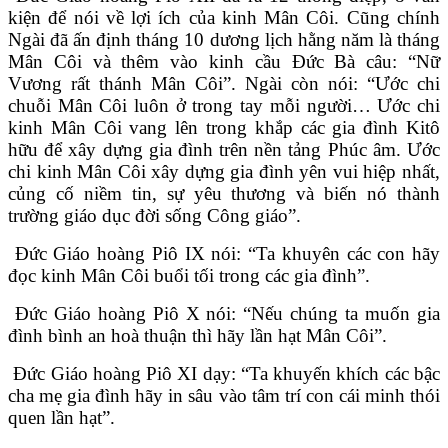
kiện để nói về lợi ích của kinh Mân Côi. Cũng chính
Ngài đã ấn định tháng 10 dương lịch hằng năm là tháng
Mân Côi và thêm vào kinh cầu Đức Bà câu: “Nữ
Vương rất thánh Mân Côi”. Ngài còn nói: “Ước chi
chuỗi Mân Côi luôn ở trong tay mỗi người… Ước chi
kinh Mân Côi vang lên trong khắp các gia đình Kitô
hữu để xây dựng gia đình trên nền tảng Phúc âm. Ước
chi kinh Mân Côi xây dựng gia đình yên vui hiệp nhất,
củng cố niềm tin, sự yêu thương và biến nó thành
trường giáo dục đời sống Công giáo”.
Đức Giáo hoàng Piô IX nói: “Ta khuyên các con hãy
đọc kinh Mân Côi buổi tối trong các gia đình”.
Đức Giáo hoàng Piô X nói: “Nếu chúng ta muốn gia
đình bình an hoà thuận thì hãy lần hạt Mân Côi”.
Đức Giáo hoàng Piô XI dạy: “Ta khuyến khích các bậc
cha mẹ gia đình hãy in sâu vào tâm trí con cái minh thói
quen lần hạt”.