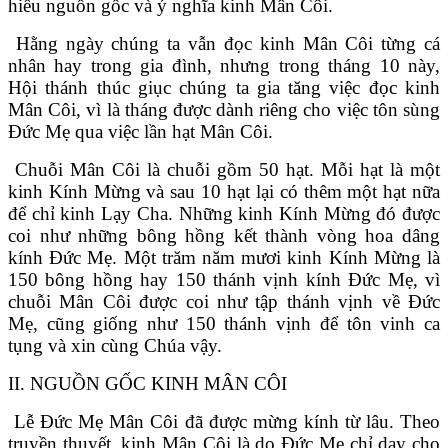
hiểu nguồn gốc và ý nghĩa kinh Mân Côi.
Hằng ngày chúng ta vẫn đọc kinh Mân Côi từng cá
nhân hay trong gia đình, nhưng trong tháng 10 này,
Hội thánh thúc giục chúng ta gia tăng việc đọc kinh
Mân Côi, vì là tháng được dành riêng cho việc tôn sùng
Đức Mẹ qua việc lần hạt Mân Côi.
Chuỗi Mân Côi là chuỗi gồm 50 hạt. Mỗi hạt là một
kinh Kính Mừng và sau 10 hạt lại có thêm một hạt nữa
để chỉ kinh Lạy Cha. Những kinh Kính Mừng đó được
coi như những bông hồng kết thành vòng hoa dâng
kính Đức Mẹ. Một trăm năm mươi kinh Kính Mừng là
150 bông hồng hay 150 thánh vịnh kính Đức Mẹ, vì
chuỗi Mân Côi được coi như tập thánh vịnh về Đức
Mẹ, cũng giống như 150 thánh vịnh để tôn vinh ca
tụng và xin cùng Chúa vậy.
II. NGUỒN GỐC KINH MÂN CÔI
Lễ Đức Mẹ Mân Côi đã được mừng kính từ lâu. Theo
truyền thuyết, kinh Mân Côi là do Đức Mẹ chỉ dạy cho