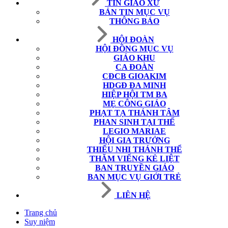
TIN GIÁO XỨ
BẢN TIN MỤC VỤ
THÔNG BÁO
HỘI ĐOÀN
HỘI ĐỒNG MỤC VỤ
GIÁO KHU
CA ĐOÀN
CĐCB GIOAKIM
HDGĐ ĐA MINH
HIỆP HỘI TM BA
MẸ CÔNG GIÁO
PHẠT TẠ THÁNH TÂM
PHAN SINH TẠI THẾ
LEGIO MARIAE
HỘI GIA TRƯỞNG
THIẾU NHI THÁNH THỂ
THĂM VIẾNG KẺ LIỆT
BAN TRUYỀN GIÁO
BAN MỤC VỤ GIỚI TRẺ
LIÊN HỆ
Trang chủ
Suy niệm