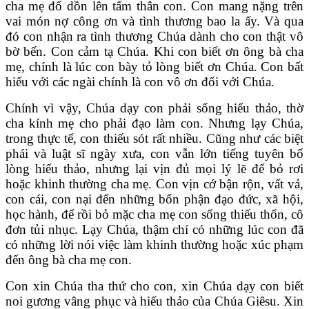
cha mẹ đổ dồn lên tấm thân con. Con mang nặng trên
vai món nợ công ơn và tình thương bao la ấy. Và qua
đó con nhận ra tình thương Chúa dành cho con thật vô
bờ bến. Con cảm tạ Chúa. Khi con biết ơn ông bà cha
mẹ, chính là lúc con bày tỏ lòng biết ơn Chúa. Con bất
hiếu với các ngài chính là con vô ơn đối với Chúa.
Chính vì vậy, Chúa dạy con phải sống hiếu thảo, thờ
cha kính mẹ cho phải đạo làm con. Nhưng lạy Chúa,
trong thực tế, con thiếu sót rất nhiều. Cũng như các biệt
phái và luật sĩ ngày xưa, con vẫn lớn tiếng tuyên bố
lòng hiếu thảo, nhưng lại vịn đủ mọi lý lẽ để bỏ rơi
hoặc khinh thường cha mẹ. Con vịn cớ bận rộn, vất vả,
con cái, con nại đến những bổn phận đạo đức, xã hội,
học hành, để rồi bỏ mặc cha mẹ con sống thiếu thốn, cô
đơn tủi nhục. Lạy Chúa, thậm chí có những lúc con đã
có những lời nói việc làm khinh thường hoặc xúc phạm
đến ông bà cha mẹ con.
Con xin Chúa tha thứ cho con, xin Chúa dạy con biết
noi gương vâng phục và hiếu thảo của Chúa Giêsu. Xin