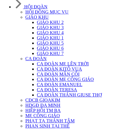
HỘI ĐOÀN
HỘI ĐỒNG MỤC VỤ
GIÁO KHU
GIÁO KHU 2
GIÁO KHU 3
GIÁO KHU 4
GIÁO KHU 1
GIÁO KHU 5
GIÁO KHU 6
GIÁO KHU 7
CA ĐOÀN
CA ĐOÀN MẸ LÊN TRỜI
CA ĐOÀN KITÔ VUA
CA ĐOÀN MÂN CÔI
CA ĐOÀN MẸ CÔNG GIÁO
CA ĐOÀN EMANUEL
CA ĐOÀN TERESA
CA ĐOÀN THÁNH GIUSE THỢ
CĐCB GIOAKIM
HDGĐ ĐA MINH
HIỆP HỘI TM BA
MẸ CÔNG GIÁO
PHẠT TẠ THÁNH TÂM
PHAN SINH TẠI THẾ