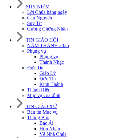
SUY NIỆM
Lời Chúa hằng ngày
Cầu Nguyện
Suy Tư
Gương Chứng Nhân
TIN GIÁO HỘI
NĂM THÁNH 2025
Phụng vụ
Phụng vụ
Thánh Nhạc
Đức Tin
Giáo Lý
Đức Tin
Kinh Thánh
Thánh Hiến
Mục vụ Gia đình
TIN GIÁO XỨ
Bản tin Mục vụ
Thông Báo
Bác Ái
Hôn Nhân
Về Nhà Chúa