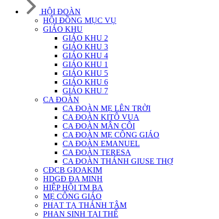
HỘI ĐOÀN
HỘI ĐỒNG MỤC VỤ
GIÁO KHU
GIÁO KHU 2
GIÁO KHU 3
GIÁO KHU 4
GIÁO KHU 1
GIÁO KHU 5
GIÁO KHU 6
GIÁO KHU 7
CA ĐOÀN
CA ĐOÀN MẸ LÊN TRỜI
CA ĐOÀN KITÔ VUA
CA ĐOÀN MÂN CÔI
CA ĐOÀN MẸ CÔNG GIÁO
CA ĐOÀN EMANUEL
CA ĐOÀN TERESA
CA ĐOÀN THÁNH GIUSE THỢ
CĐCB GIOAKIM
HDGĐ ĐA MINH
HIỆP HỘI TM BA
MẸ CÔNG GIÁO
PHẠT TẠ THÁNH TÂM
PHAN SINH TẠI THẾ