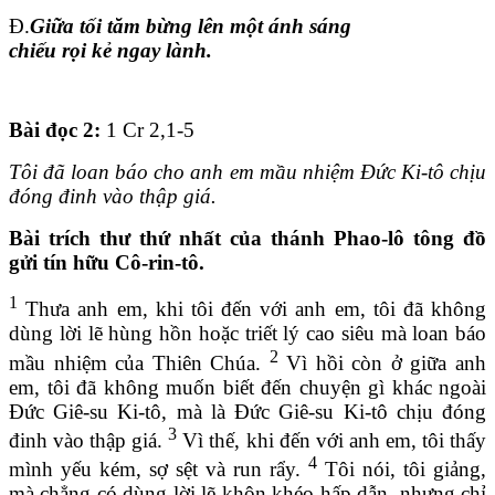
Đ.
Giữa tối tăm bừng lên một ánh sáng
chiếu rọi kẻ ngay lành.
Bài đọc 2:
1 Cr 2,1-5
Tôi đã loan báo cho anh em mầu nhiệm Đức Ki-tô chịu
đóng đinh vào thập giá.
Bài trích thư thứ nhất của thánh Phao-lô tông đồ
gửi tín hữu Cô-rin-tô.
1
Thưa anh em, khi tôi đến với anh em, tôi đã không
dùng lời lẽ hùng hồn hoặc triết lý cao siêu mà loan báo
2
mầu nhiệm của Thiên Chúa.
Vì hồi còn ở giữa anh
em, tôi đã không muốn biết đến chuyện gì khác ngoài
Đức Giê-su Ki-tô, mà là Đức Giê-su Ki-tô chịu đóng
3
đinh vào thập giá.
Vì thế, khi đến với anh em, tôi thấy
4
mình yếu kém, sợ sệt và run rẩy.
Tôi nói, tôi giảng,
mà chẳng có dùng lời lẽ khôn khéo hấp dẫn, nhưng chỉ