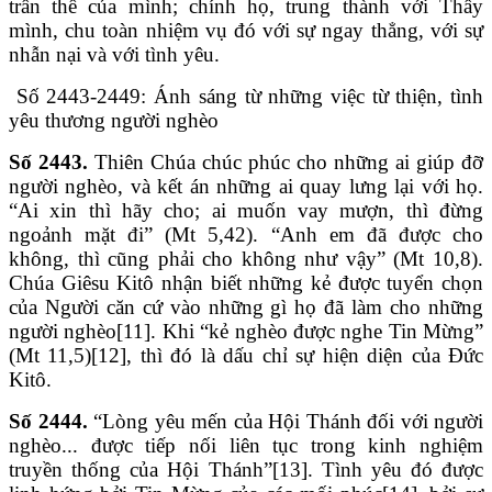
trần thế của mình; chính họ, trung thành với Thầy
mình, chu toàn nhiệm vụ đó với sự ngay thẳng, với sự
nhẫn nại và với tình yêu.
Số 2443-2449: Ánh sáng từ những việc từ thiện, tình
yêu thương người nghèo
Số 2443.
Thiên Chúa chúc phúc cho những ai giúp đỡ
người nghèo, và kết án những ai quay lưng lại với họ.
“Ai xin thì hãy cho; ai muốn vay mượn, thì đừng
ngoảnh mặt đi” (Mt 5,42). “Anh em đã được cho
không, thì cũng phải cho không như vậy” (Mt 10,8).
Chúa Giêsu Kitô nhận biết những kẻ được tuyển chọn
của Người căn cứ vào những gì họ đã làm cho những
người nghèo[11]. Khi “kẻ nghèo được nghe Tin Mừng”
(Mt 11,5)[12], thì đó là dấu chỉ sự hiện diện của Đức
Kitô.
Số 2444.
“Lòng yêu mến của Hội Thánh đối với người
nghèo... được tiếp nối liên tục trong kinh nghiệm
truyền thống của Hội Thánh”[13]. Tình yêu đó được