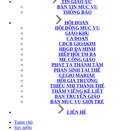
TIN GIÁO XỨ
BẢN TIN MỤC VỤ
THÔNG BÁO
HỘI ĐOÀN
HỘI ĐỒNG MỤC VỤ
GIÁO KHU
CA ĐOÀN
CĐCB GIOAKIM
HDGĐ ĐA MINH
HIỆP HỘI TM BA
MẸ CÔNG GIÁO
PHẠT TẠ THÁNH TÂM
PHAN SINH TẠI THẾ
LEGIO MARIAE
HỘI GIA TRƯỞNG
THIẾU NHI THÁNH THỂ
THĂM VIẾNG KẺ LIỆT
BAN TRUYỀN GIÁO
BAN MỤC VỤ GIỚI TRẺ
LIÊN HỆ
Trang chủ
Suy niệm