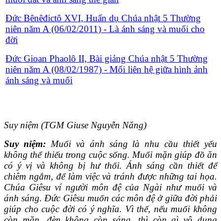
Đức Bênêđictô XVI, Huấn dụ Chúa nhật 5 Thường
niên năm A (06/02/2011) - Là ánh sáng và muối cho
đời
Đức Gioan Phaolô II, Bài giảng Chúa nhật 5 Thường
niên năm A (08/02/1987) - Mối liên hệ giữa hình ảnh
ánh sáng và muối
Suy niệm (TGM Giuse Nguyễn Năng)
Suy niệm:
Muối và ánh sáng là nhu cầu thiết yếu
không thể thiếu trong cuộc sống. Muối mặn giúp đồ ăn
có ý vị và không bị hư thối. Ánh sáng cần thiết để
chiêm ngắm, để làm việc và tránh được những tai họa.
Chúa Giêsu ví người môn đệ của Ngài như muối và
ánh sáng. Ðức Giêsu muốn các môn đệ ở giữa đời phải
giúp cho cuộc đời có ý nghĩa. Vì thế, nếu muối không
còn mặn, đèn không còn sáng, thì còn gì vô dụng