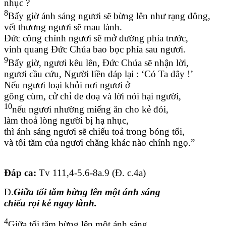
nhục ?
8
Bấy giờ ánh sáng ngươi sẽ bừng lên như rạng đông,
vết thương ngươi sẽ mau lành.
Đức công chính ngươi sẽ mở đường phía trước,
vinh quang Đức Chúa bao bọc phía sau ngươi.
9
Bấy giờ, ngươi kêu lên, Đức Chúa sẽ nhận lời,
ngươi cầu cứu, Người liền đáp lại : ‘Có Ta đây !’
Nếu ngươi loại khỏi nơi ngươi ở
gông cùm, cử chỉ đe doạ và lời nói hại người,
10
nếu ngươi nhường miếng ăn cho kẻ đói,
làm thoả lòng người bị hạ nhục,
thì ánh sáng ngươi sẽ chiếu toả trong bóng tối,
và tối tăm của ngươi chẳng khác nào chính ngọ.”
Đáp ca:
Tv 111,4-5.6-8a.9 (Đ. c.4a)
Đ.
Giữa tối tăm bừng lên một ánh sáng
chiếu rọi kẻ ngay lành.
4
Giữa tối tăm bừng lên một ánh sáng