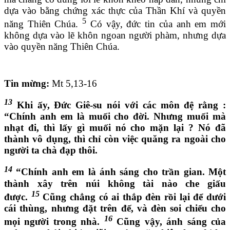
dựa vào bằng chứng xác thực của Thần Khí và quyền
5
năng Thiên Chúa.
Có vậy, đức tin của anh em mới
không dựa vào lẽ khôn ngoan người phàm, nhưng dựa
vào quyền năng Thiên Chúa.
Tin mừng:
Mt 5,13-16
13
Khi ấy, Đức Giê-su nói với các môn đệ rằng :
“Chính anh em là muối cho đời. Nhưng muối mà
nhạt đi, thì lấy gì muối nó cho mặn lại ? Nó đã
thành vô dụng, thì chỉ còn việc quăng ra ngoài cho
người ta chà đạp thôi.
14
“Chính anh em là ánh sáng cho trần gian. Một
thành xây trên núi không tài nào che giấu
15
được.
Cũng chẳng có ai thắp đèn rồi lại để dưới
cái thùng, nhưng đặt trên đế, và đèn soi chiếu cho
16
mọi người trong nhà.
Cũng vậy, ánh sáng của