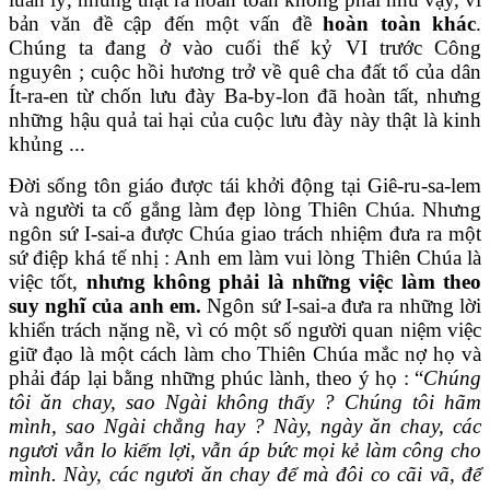
bản văn đề cập đến một vấn đề
hoàn toàn khác
.
Chúng ta đang ở vào cuối thế kỷ VI trước Công
nguyên ; cuộc hồi hương trở về quê cha đất tổ của dân
Ít-ra-en từ chốn lưu đày Ba-by-lon đã hoàn tất, nhưng
những hậu quả tai hại của cuộc lưu đày này thật là kinh
khủng ...
Đời sống tôn giáo được tái khởi động tại Giê-ru-sa-lem
và người ta cố gắng làm đẹp lòng Thiên Chúa. Nhưng
ngôn sứ I-sai-a được Chúa giao trách nhiệm đưa ra một
sứ điệp khá tế nhị : Anh em làm vui lòng Thiên Chúa là
việc tốt,
nhưng không phải là những việc làm theo
suy nghĩ của anh em.
Ngôn sứ I-sai-a đưa ra những lời
khiển trách nặng nề, vì có một số người quan niệm việc
giữ đạo là một cách làm cho Thiên Chúa mắc nợ họ và
phải đáp lại bằng những phúc lành, theo ý họ : “
Chúng
tôi ăn chay, sao Ngài không thấy ? Chúng tôi hãm
mình, sao Ngài chẳng hay ? Này, ngày ăn chay, các
ngươi vẫn lo kiếm lợi, vẫn áp bức mọi kẻ làm công cho
mình. Này, các ngươi ăn chay để mà đôi co cãi vã, để