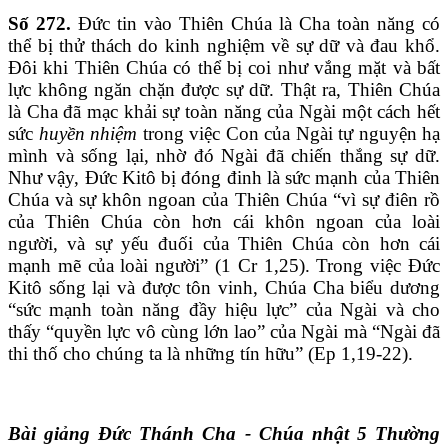
Số 272.
Đức tin vào Thiên Chúa là Cha toàn năng có
thể bị thử thách do kinh nghiệm về sự dữ và đau khổ.
Đôi khi Thiên Chúa có thể bị coi như vắng mặt và bất
lực không ngăn chặn được sự dữ. Thật ra, Thiên Chúa
là Cha đã mạc khải sự toàn năng của Ngài một cách hết
sức
huyền nhiệm
trong việc Con của Ngài tự nguyện hạ
mình và sống lại, nhờ đó Ngài đã chiến thắng sự dữ.
Như vậy, Đức Kitô bị đóng đinh là sức mạnh của Thiên
Chúa và sự khôn ngoan của Thiên Chúa “vì sự điên rồ
của Thiên Chúa còn hơn cái khôn ngoan của loài
người, và sự yếu đuối của Thiên Chúa còn hơn cái
mạnh mẽ của loài người” (1 Cr 1,25). Trong việc Đức
Kitô sống lại và được tôn vinh, Chúa Cha biểu dương
“sức mạnh toàn năng đầy hiệu lực” của Ngài và cho
thấy “quyền lực vô cùng lớn lao” của Ngài mà “Ngài đã
thi thố cho chúng ta là những tín hữu” (Ep 1,19-22).
Bài giảng Đức Thánh Cha - Chúa nhật 5 Thường