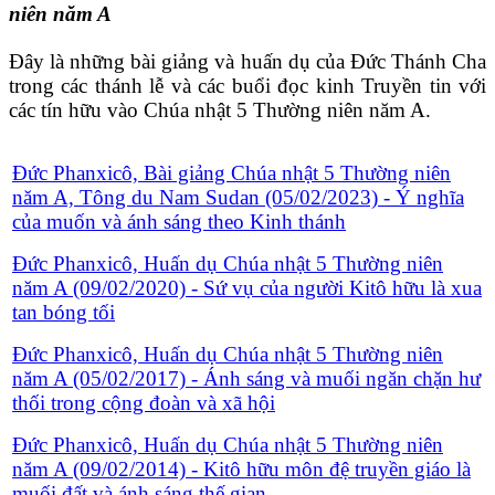
niên năm A
Đây là những bài giảng và huấn dụ của Đức Thánh Cha
trong các thánh lễ và các buổi đọc kinh Truyền tin với
các tín hữu vào Chúa nhật 5 Thường niên năm A.
Đức Phanxicô, Bài giảng Chúa nhật 5 Thường niên
năm A, Tông du Nam Sudan (05/02/2023) - Ý nghĩa
của muốn và ánh sáng theo Kinh thánh
Đức Phanxicô, Huấn dụ Chúa nhật 5 Thường niên
năm A (09/02/2020) - Sứ vụ của người Kitô hữu là xua
tan bóng tối
Đức Phanxicô, Huấn dụ Chúa nhật 5 Thường niên
năm A (05/02/2017) - Ánh sáng và muối ngăn chặn hư
thối trong cộng đoàn và xã hội
Đức Phanxicô, Huấn dụ Chúa nhật 5 Thường niên
năm A (09/02/2014) - Kitô hữu môn đệ truyền giáo là
muối đất và ánh sáng thế gian