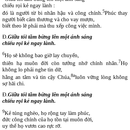
chiếu rọi kẻ ngay lành :
5
đó là người từ bi nhân hậu và công chính.
Phúc thay
người biết cảm thương và cho vay mượn,
biết theo lẽ phải mà thu xếp công việc mình.
Đ.
Giữa tối tăm bừng lên một ánh sáng
chiếu rọi kẻ ngay lành.
6
Họ sẽ không bao giờ lay chuyển,
7
thiên hạ muôn đời còn tưởng nhớ chính nhân.
Họ
không lo phải nghe tin dữ,
8a
hằng an tâm và tin cậy Chúa,
luôn vững lòng không
sợ hãi chi.
Đ.
Giữa tối tăm bừng lên một ánh sáng
chiếu rọi kẻ ngay lành.
9
Kẻ túng nghèo, họ rộng tay làm phúc,
đức công chính của họ tồn tại muôn đời,
uy thế họ vươn cao rực rỡ.