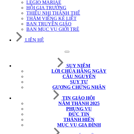
LEGIO MARIAE
HỘI GIA TRƯỞNG
THIẾU NHI THÁNH THỂ
THĂM VIẾNG KẺ LIỆT
BAN TRUYỀN GIÁO
BAN MỤC VỤ GIỚI TRẺ
LIÊN HỆ
SUY NIỆM
LỜI CHÚA HẰNG NGÀY
CẦU NGUYỆN
SUY TƯ
GƯƠNG CHỨNG NHÂN
TIN GIÁO HỘI
NĂM THÁNH 2025
PHỤNG VỤ
ĐỨC TIN
THÁNH HIẾN
MỤC VỤ GIA ĐÌNH