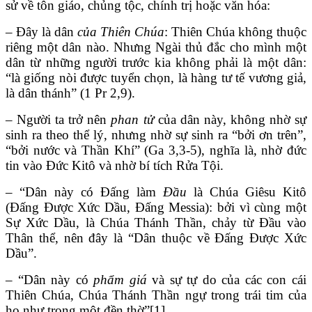
sử về tôn giáo, chủng tộc, chính trị hoặc văn hóa:
– Đây là dân
của Thiên Chúa
: Thiên Chúa không thuộc
riêng một dân nào. Nhưng Ngài thủ đắc cho mình một
dân từ những người trước kia không phải là một dân:
“là giống nòi được tuyển chọn, là hàng tư tế vương giả,
là dân thánh” (1 Pr 2,9).
– Người ta trở nên
phan tử
của dân này, không nhờ sự
sinh ra theo thể lý, nhưng nhờ sự sinh ra “bởi ơn trên”,
“bởi nước và Thần Khí” (Ga 3,3-5), nghĩa là, nhờ đức
tin vào Đức Kitô và nhờ bí tích Rửa Tội.
– “Dân này có Đấng làm
Đầu
là Chúa Giêsu Kitô
(Đấng Được Xức Dầu, Đấng Messia): bởi vì cùng một
Sự Xức Dầu, là Chúa Thánh Thần, chảy từ Đầu vào
Thân thể, nên đây là “Dân thuộc về Đấng Được Xức
Dầu”.
– “Dân này có
phẩm giá
và sự tự do của các con cái
Thiên Chúa, Chúa Thánh Thần ngự trong trái tim của
họ như trong một đền thờ”[1].