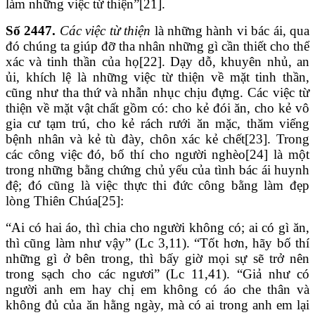
làm những việc từ thiện”[21].
Số 2447.
Các việc từ thiện
là những hành vi bác ái, qua
đó chúng ta giúp đỡ tha nhân những gì cần thiết cho thể
xác và tinh thần của họ[22]. Dạy dỗ, khuyên nhủ, an
ủi, khích lệ là những việc từ thiện về mặt tinh thần,
cũng như tha thứ và nhẫn nhục chịu đựng. Các việc từ
thiện về mặt vật chất gồm có: cho kẻ đói ăn, cho kẻ vô
gia cư tạm trú, cho kẻ rách rưới ăn mặc, thăm viếng
bệnh nhân và kẻ tù đày, chôn xác kẻ chết[23]. Trong
các công việc đó, bố thí cho người nghèo[24] là một
trong những bằng chứng chủ yếu của tình bác ái huynh
đệ; đó cũng là việc thực thi đức công bằng làm đẹp
lòng Thiên Chúa[25]:
“Ai có hai áo, thì chia cho người không có; ai có gì ăn,
thì cũng làm như vậy” (Lc 3,11). “Tốt hơn, hãy bố thí
những gì ở bên trong, thì bấy giờ mọi sự sẽ trở nên
trong sạch cho các ngươi” (Lc 11,41). “Giả như có
người anh em hay chị em không có áo che thân và
không đủ của ăn hằng ngày, mà có ai trong anh em lại