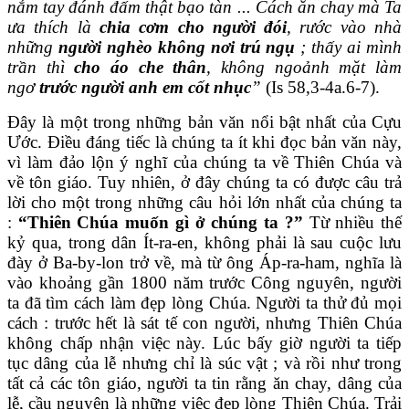
nắm tay đánh đấm thật bạo tàn ... Cách ăn chay mà Ta
ưa thích là
chia cơm cho người đói
, rước vào nhà
những
người nghèo không nơi trú ngụ
; thấy ai mình
trần thì
cho áo che thân
, không ngoảnh mặt làm
ngơ
trước người anh em cốt nhục
”
(Is 58,3-4a.6-7).
Đây là một trong những bản văn nổi bật nhất của Cựu
Ước. Điều đáng tiếc là chúng ta ít khi đọc bản văn này,
vì làm đảo lộn ý nghĩ của chúng ta về Thiên Chúa và
về tôn giáo. Tuy nhiên, ở đây chúng ta có được câu trả
lời cho một trong những câu hỏi lớn nhất của chúng ta
:
“Thiên Chúa muốn gì ở chúng ta ?”
Từ nhiều thế
kỷ qua, trong dân Ít-ra-en, không phải là sau cuộc lưu
đày ở Ba-by-lon trở về, mà từ ông Áp-ra-ham, nghĩa là
vào khoảng gần 1800 năm trước Công nguyên, người
ta đã tìm cách làm đẹp lòng Chúa. Người ta thử đủ mọi
cách : trước hết là sát tế con người, nhưng Thiên Chúa
không chấp nhận việc này. Lúc bấy giờ người ta tiếp
tục dâng của lễ nhưng chỉ là súc vật ; và rồi như trong
tất cả các tôn giáo, người ta tin rằng ăn chay, dâng của
lễ, cầu nguyện là những việc đẹp lòng Thiên Chúa. Trải