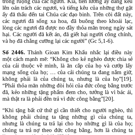
trong ruộng của các ngươi. Kìa, tiền lương ấy đang kêu
lên oán trách các ngươi, và tiếng kêu của những thợ gặt
ấy đã thấu đến tai Chúa các đạo binh. Trên cõi đất này,
các ngươi đã sống xa hoa, đã buông theo khoái lạc,
lòng các ngươi đã được no đầy thỏa mãn trong ngày sát
hại. Các người đã kết án, đã giết hại người công chính,
và họ đã chẳng cưỡng lại các người” (Gc 5,1-6).
Số 2446.
Thánh Gioan Kim Khẩu nhắc lại điều này
một cách mạnh mẽ: “Không cho kẻ nghèo được chia sẻ
của cải thuộc về mình, là ăn cắp của họ và cướp lấy
mạng sống của họ; … của cải chúng ta đang nắm giữ,
không phải là của chúng ta, nhưng là của họ”[19].
“Phải thỏa mãn những đòi hỏi của đức công bằng trước
đã, kẻo những tặng phẩm đem cho, tưởng là vì bác ái,
mà thật ra là phải đền trả vì đức công bằng”[20].
“Khi tặng bất cứ thứ gì cần thiết cho người nghèo, thì
không phải chúng ta tặng những gì của chúng ta,
nhưng là chúng ta trả lại cho họ những gì là của họ;
chúng ta trả nợ theo đức công bằng, hơn là chúng ta