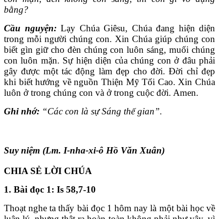
bằng?
Cầu nguyện:
Lạy Chúa Giêsu, Chúa đang hiện diện
trong mỗi người chúng con. Xin Chúa giúp chúng con
biết gìn giữ cho đèn chúng con luôn sáng, muối chúng
con luôn mặn. Sự hiện diện của chúng con ở đâu phải
gây được một tác động làm đẹp cho đời. Ðời chỉ đẹp
khi biết hướng về nguồn Thiện Mỹ Tối Cao. Xin Chúa
luôn ở trong chúng con và ở trong cuộc đời. Amen.
Ghi nhớ:
“Các con là sự Sáng thế gian”.
Suy niệm (Lm. I-nha-xi-ô Hồ Văn Xuân)
CHIA SẺ LỜI CHÚA
1. Bài đọc 1: Is 58,7-10
Thoạt nghe ta thấy bài đọc 1 hôm nay là một bài học về
luân lý, nhưng thật ra hoàn toàn không phải như vậy, vì