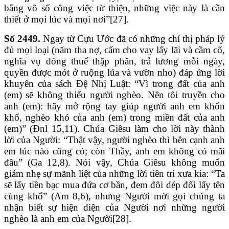
bằng vô số công việc từ thiện, những việc này là cần
thiết ở mọi lúc và mọi nơi”[27].
Số 2449.
Ngay từ Cựu Ước đã có những chỉ thị pháp lý
đủ mọi loại (năm tha nợ, cấm cho vay lấy lãi và cầm cố,
nghĩa vụ đóng thuế thập phân, trả lương mỗi ngày,
quyền được mót ở ruộng lúa và vườn nho) đáp ứng lời
khuyên của sách Đệ Nhị Luật: “Vì trong đất của anh
(em) sẽ không thiếu người nghèo. Nên tôi truyền cho
anh (em): hãy mở rộng tay giúp người anh em khốn
khổ, nghèo khó của anh (em) trong miền đất của anh
(em)” (Đnl 15,11). Chúa Giêsu làm cho lời này thành
lời của Người: “Thật vậy, người nghèo thì bên cạnh anh
em lúc nào cũng có; còn Thầy, anh em không có mãi
đâu” (Ga 12,8). Nói vậy, Chúa Giêsu không muốn
giảm nhẹ sự mãnh liệt của những lời tiên tri xưa kia: “Ta
sẽ lấy tiền bạc mua đứa cơ bần, đem đôi dép đổi lấy tên
cùng khổ” (Am 8,6), nhưng Người mời gọi chúng ta
nhận biết sự hiện diện của Người nơi những người
nghèo là anh em của Người[28].