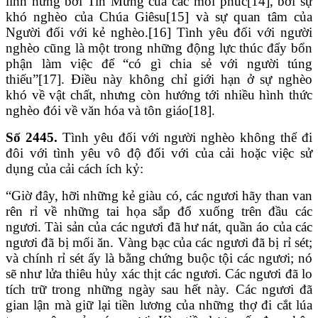
linh hứng bởi Tin Mừng của các mối phúc[14], bởi sự
khó nghèo của Chúa Giêsu[15] và sự quan tâm của
Người đối với kẻ nghèo.[16] Tình yêu đối với người
nghèo cũng là một trong những động lực thúc đẩy bổn
phận làm việc để “có gì chia sẻ với người túng
thiếu”[17]. Điều này không chỉ giới hạn ở sự nghèo
khó về vật chất, nhưng còn hướng tới nhiều hình thức
nghèo đói về văn hóa và tôn giáo[18].
Số 2445.
Tình yêu đối với người nghèo không thể đi
đôi với tình yêu vô độ đối với của cải hoặc việc sử
dụng của cải cách ích kỷ:
“Giờ đây, hỡi những kẻ giàu có, các ngươi hãy than van
rên rỉ về những tai họa sắp đổ xuống trên đầu các
ngươi. Tài sản của các ngươi đã hư nát, quần áo của các
ngươi đã bị mối ăn. Vàng bạc của các ngươi đã bị rỉ sét;
và chính rỉ sét ấy là bằng chứng buộc tội các ngươi; nó
sẽ như lửa thiêu hủy xác thịt các ngươi. Các ngươi đã lo
tích trữ trong những ngày sau hết này. Các ngươi đã
gian lận mà giữ lại tiền lương của những thợ đi cắt lúa