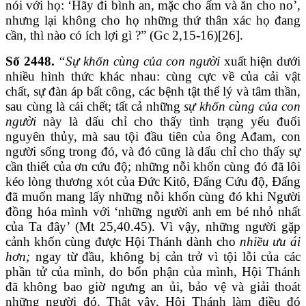
nói với họ: ‘Hãy đi bình an, mặc cho ấm và ăn cho no’,
nhưng lại không cho họ những thứ thân xác họ đang
cần, thì nào có ích lợi gì ?” (Gc 2,15-16)[26].
Số 2448.
“Sự khốn cùng của con người
xuất hiện dưới
nhiều hình thức khác nhau: cùng cực về của cải vật
chất, sự đàn áp bất công, các bệnh tật thể lý và tâm thần,
sau cùng là cái chết; tất cả những
sự khốn cùng của con
người
này là dấu chỉ cho thấy tình trạng yếu đuối
nguyên thủy, mà sau tội đầu tiên của ông Ađam, con
người sống trong đó, và đó cũng là dấu chỉ cho thấy sự
cần thiết của ơn cứu độ; những nỗi khốn cùng đó đã lôi
kéo lòng thương xót của Đức Kitô, Đấng Cứu độ, Đấng
đã muốn mang lấy những nỗi khốn cùng đó khi Người
đồng hóa mình với ‘những người anh em bé nhỏ nhất
của Ta đây’ (Mt 25,40.45). Vì vậy, những người gặp
cảnh khốn cùng được Hội Thánh dành cho
nhiều ưu ái
hơn;
ngay từ đầu, không bị cản trở vì tội lỗi của các
phần tử của mình, do bổn phận của mình, Hội Thánh
đã không bao giờ ngưng an ủi, bảo vệ và giải thoát
những người đó. Thật vậy, Hội Thánh làm điều đó