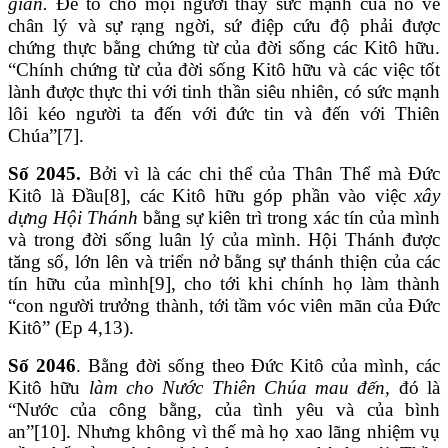
gian.
Để tỏ cho mọi người thấy sức mạnh của nó về
chân lý và sự rạng ngời, sứ điệp cứu độ phải được
chứng thực bằng chứng từ của đời sống các Kitô hữu.
“Chính chứng từ của đời sống Kitô hữu và các việc tốt
lành được thực thi với tinh thần siêu nhiên, có sức mạnh
lôi kéo người ta đến với đức tin và đến với Thiên
Chúa”[7].
Số 2045.
Bởi vì là các chi thể của Thân Thể mà Đức
Kitô là Đầu[8], các Kitô hữu góp phần vào việc
xây
dựng Hội Thánh
bằng sự kiên trì trong xác tín của mình
và trong đời sống luân lý của mình. Hội Thánh được
tăng số, lớn lên và triển nở bằng sự thánh thiện của các
tín hữu của mình[9], cho tới khi chính họ làm thành
“con người trưởng thành, tới tầm vóc viên mãn của Đức
Kitô” (Ep 4,13).
Số 2046
. Bằng đời sống theo Đức Kitô của mình, các
Kitô hữu
làm cho
Nước Thiên Chúa mau đến,
đó là
“Nước của công bằng, của tình yêu và của bình
an”[10]. Nhưng không vì thế mà họ xao lãng nhiệm vụ