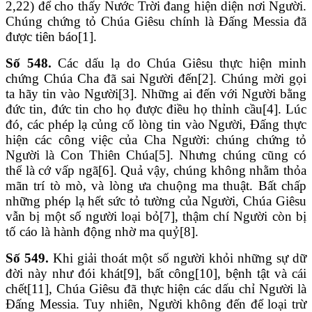
2,22) để cho thấy Nước Trời đang hiện diện nơi Người.
Chúng chứng tỏ Chúa Giêsu chính là Đấng Messia đã
được tiên báo[1].
Số 548.
Các dấu lạ do Chúa Giêsu thực hiện minh
chứng Chúa Cha đã sai Người đến[2]. Chúng mời gọi
ta hãy tin vào Người[3]. Những ai đến với Người bằng
đức tin, đức tin cho họ được điều họ thỉnh cầu[4]. Lúc
đó, các phép lạ củng cố lòng tin vào Người, Đấng thực
hiện các công việc của Cha Người: chúng chứng tỏ
Người là Con Thiên Chúa[5]. Nhưng chúng cũng có
thể là cớ vấp ngã[6]. Quả vậy, chúng không nhằm thỏa
mãn trí tò mò, và lòng ưa chuộng ma thuật. Bất chấp
những phép lạ hết sức tỏ tường của Người, Chúa Giêsu
vẫn bị một số người loại bỏ[7], thậm chí Người còn bị
tố cáo là hành động nhờ ma quỷ[8].
Số 549.
Khi giải thoát một số người khỏi những sự dữ
đời này như đói khát[9], bất công[10], bệnh tật và cái
chết[11], Chúa Giêsu đã thực hiện các dấu chỉ Người là
Đấng Messia. Tuy nhiên, Người không đến để loại trừ