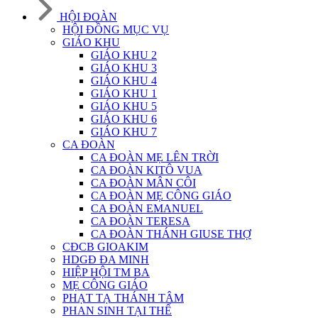
HỘI ĐOÀN
HỘI ĐỒNG MỤC VỤ
GIÁO KHU
GIÁO KHU 2
GIÁO KHU 3
GIÁO KHU 4
GIÁO KHU 1
GIÁO KHU 5
GIÁO KHU 6
GIÁO KHU 7
CA ĐOÀN
CA ĐOÀN MẸ LÊN TRỜI
CA ĐOÀN KITÔ VUA
CA ĐOÀN MÂN CÔI
CA ĐOÀN MẸ CÔNG GIÁO
CA ĐOÀN EMANUEL
CA ĐOÀN TERESA
CA ĐOÀN THÁNH GIUSE THỢ
CĐCB GIOAKIM
HDGĐ ĐA MINH
HIỆP HỘI TM BA
MẸ CÔNG GIÁO
PHẠT TẠ THÁNH TÂM
PHAN SINH TẠI THẾ