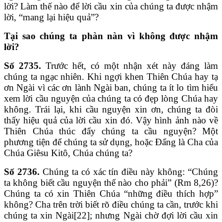
lời? Làm thế nào để lời cầu xin của chúng ta được nhậm
lời, “mang lại hiệu quả”?
Tại sao chúng ta phàn nàn vì không được nhậm
lời?
Số 2735.
Trước hết, có một nhận xét này đáng làm
chúng ta ngạc nhiên. Khi ngợi khen Thiên Chúa hay tạ
ơn Ngài vì các ơn lành Ngài ban, chúng ta ít lo tìm hiểu
xem lời cầu nguyện của chúng ta có đẹp lòng Chúa hay
không. Trái lại, khi cầu nguyện xin ơn, chúng ta đòi
thấy hiệu quả của lời cầu xin đó. Vậy hình ảnh nào về
Thiên Chúa thúc đẩy chúng ta cầu nguyện? Một
phương tiện để chúng ta sử dụng, hoặc Đấng là Cha của
Chúa Giêsu Kitô, Chúa chúng ta?
Số 2736.
Chúng ta có xác tín điều này không: “Chúng
ta không biết cầu nguyện thế nào cho phải” (Rm 8,26)?
Chúng ta có xin Thiên Chúa “những điều thích hợp”
không? Cha trên trời biết rõ điều chúng ta cần, trước khi
chúng ta xin Ngài[22]; nhưng Ngài chờ đợi lời cầu xin