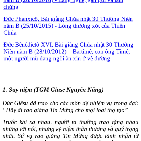
chứng
Đức Phanxicô, Bài giảng Chúa nhật 30 Thường Niên
năm B (25/10/2015) - Lòng thương xót của Thiên
Chúa
Đức Bênêđictô XVI, Bài giảng Chúa nhật 30 Thường
Niên năm B (28/10/2012) – Bartimê, con ông Timê,
một người mù đang ngồi ăn xin ở vệ đường
1. Suy niệm (TGM Giuse Nguyễn Năng)
Ðức Giêsu đã trao cho các môn đệ nhiệm vụ trọng đại:
“Hãy đi rao giảng Tin Mừng cho mọi loài thọ tạo”
Trước khi xa nhau, người ta thường trao tặng nhau
những lời nói, nhưng kỷ niệm thân thương và quý trọng
nhất. Sứ vụ rao giảng Tin Mừng được lãnh nhận từ