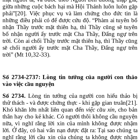
giữa những cuộc bách hại mà Hội Thánh luôn luôn gặp
phải”[20]. Việc phục vụ và làm chứng cho đức tin là
những điều phải có để được cứu độ. “Phàm ai tuyên bố
nhận Thầy trước mặt thiên hạ, thì Thầy cũng sẽ tuyên
bố nhận người ấy trước mặt Cha Thầy, Đấng ngự trên
trời. Còn ai chối Thầy trước mặt thiên hạ, thì Thầy cũng
sẽ chối người ấy trước mặt Cha Thầy, Đấng ngự trên
trời” (Mt 10,32-33).
Số
2734-2737: Lòng tin tưởng của người con thảo
vào việc cầu nguyện
Số 2734.
Lòng tin tưởng của người con hiếu thảo bị
thử thách - và được chứng thực - khi gặp gian truân[21].
Khó khăn lớn nhất liên quan đến
việc cầu xin,
cho bản
thân hay cho kẻ khác. Có người thôi không cầu nguyện
nữa, vì nghĩ rằng lời xin của mình không được nhậm
lời. Ở đây, có hai vấn nạn được đặt ra: Tại sao chúng ta
nghĩ rằng lời cầu xin của chúng ta không được nhậm