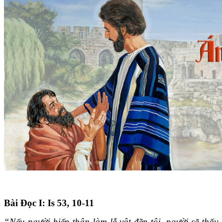
Bài Ðọc I: Is 53, 10-11
“Nếu người hiến thân làm lễ vật đền tội, người sẽ thấy