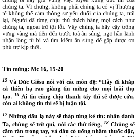
chúng ta. Vì chưng, không phải chúng ta có vị Thượng
tế không thể cảm thông sự yếu đuối của chúng ta, trái
lại, Người đã từng chịu thử thách bằng mọi cách như
chúng ta, ngoại trừ tội lỗi. Vậy chúng ta hãy cậy trông
vững vàng mà tiến đến trước toà ân sủng, ngõ hầu lãnh
nhận lòng từ bi và tìm kiếm ân sủng để gặp được ơn
phù trợ kịp thời.
Tin mừng: Mc 16, 15-20
15
Và Ðức Giêsu nói với các môn đệ: “Hãy đi khắp
cả thiên hạ rao giảng tin mừng cho mọi loài thụ
16
tạo.
Ai tin cùng chịu thanh tẩy thì sẽ được cứu,
còn ai không tin thì sẽ bị luận tội.
17
Những dấu lạ này sẽ tháp tùng kẻ tin: nhân danh
18
Ta, chúng sẽ trừ quỉ, nói các thứ tiếng,
Chúng sẽ
cầm rắn trong tay, và dẫu có uống nhằm thuốc độc,