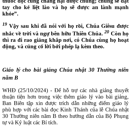
thuốc độc cũng chẳng hại được chúng; chúng sẽ đặt
tay cho kẻ liệt lào và họ sẽ được an lành mạnh
khỏe”.
19
Vậy sau khi đã nói với họ rồi, Chúa Giêsu được
20
nhắc về trời và ngự bên hữu Thiên Chúa.
Còn họ
thì ra đi rao giảng khắp nơi, có Chúa cùng họ hoạt
động, và củng cố lời bởi phép lạ kèm theo.
Giáo lý cho bài giảng Chúa nhật 30 Thường niên
năm B
WHĐ (25/10/2024) - Để hỗ trợ các nhà giảng thuyết
thuận tiện hơn trong việc thêm giáo lý vào bài giảng,
Ban Biên tập xin được trích dẫn những điểm giáo lý
phù hợp với các bài đọc Kinh Thánh của lễ Chúa nhật
30 Thường niên năm B theo hướng dẫn của Bộ Phụng
tự và Kỷ luật các Bí tích.