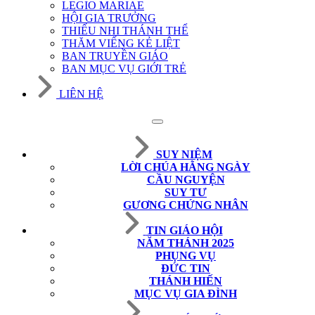
LEGIO MARIAE
HỘI GIA TRƯỞNG
THIẾU NHI THÁNH THỂ
THĂM VIẾNG KẺ LIỆT
BAN TRUYỀN GIÁO
BAN MỤC VỤ GIỚI TRẺ
LIÊN HỆ
SUY NIỆM
LỜI CHÚA HẰNG NGÀY
CẦU NGUYỆN
SUY TƯ
GƯƠNG CHỨNG NHÂN
TIN GIÁO HỘI
NĂM THÁNH 2025
PHỤNG VỤ
ĐỨC TIN
THÁNH HIẾN
MỤC VỤ GIA ĐÌNH