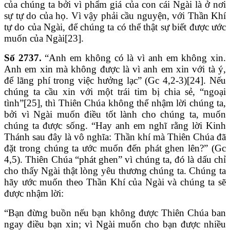
của chúng ta bởi vì phẩm giá của con cái Ngài là ở nơi
sự tự do của họ. Vì vậy phải cầu nguyện, với Thần Khí
tự do của Ngài, để chúng ta có thể thật sự biết được ước
muốn của Ngài[23].
Số 2737.
“Anh em không có là vì anh em không xin.
Anh em xin mà không được là vì anh em xin với tà ý,
để lãng phí trong việc hưởng lạc” (Gc 4,2-3)[24]. Nếu
chúng ta cầu xin với một trái tim bị chia sẻ, “ngoại
tình”[25], thì Thiên Chúa không thể nhậm lời chúng ta,
bởi vì Ngài muốn điều tốt lành cho chúng ta, muốn
chúng ta được sống. “Hay anh em nghĩ rằng lời Kinh
Thánh sau đây là vô nghĩa: Thần khí mà Thiên Chúa đã
đặt trong chúng ta ước muốn đến phát ghen lên?” (Gc
4,5). Thiên Chúa “phát ghen” vì chúng ta, đó là dấu chỉ
cho thấy Ngài thật lòng yêu thương chúng ta. Chúng ta
hãy ước muốn theo Thần Khí của Ngài và chúng ta sẽ
được nhậm lời:
“Bạn đừng buồn nếu bạn không được Thiên Chúa ban
ngay điều bạn xin; vì Ngài muốn cho bạn được nhiều