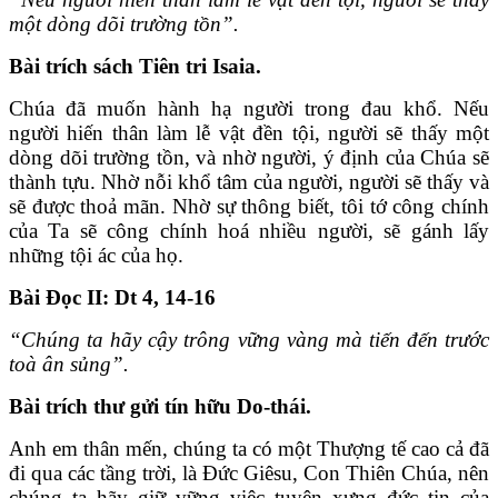
một dòng dõi trường tồn”.
Bài trích sách Tiên tri Isaia.
Chúa đã muốn hành hạ người trong đau khổ. Nếu
người hiến thân làm lễ vật đền tội, người sẽ thấy một
dòng dõi trường tồn, và nhờ người, ý định của Chúa sẽ
thành tựu. Nhờ nỗi khổ tâm của người, người sẽ thấy và
sẽ được thoả mãn. Nhờ sự thông biết, tôi tớ công chính
của Ta sẽ công chính hoá nhiều người, sẽ gánh lấy
những tội ác của họ.
Bài Ðọc II: Dt 4, 14-16
“Chúng ta hãy cậy trông vững vàng mà tiến đến trước
toà ân sủng”.
Bài trích thư gửi tín hữu Do-thái.
Anh em thân mến, chúng ta có một Thượng tế cao cả đã
đi qua các tầng trời, là Ðức Giêsu, Con Thiên Chúa, nên
chúng ta hãy giữ vững việc tuyên xưng đức tin của