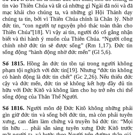
tin vào Thiên Chúa và tất cả những gì Ngài đã nói và đã
mạc khải cho chúng ta, và những gì Hội Thánh dạy
chúng ta tin, bởi vì Thiên Chúa chính là Chân lý. Nhờ
đức tin, “con người tự nguyện phó thác toàn thân cho
Thiên Chúa”[18]. Vì vậy ai tin, người đó cố gắng nhận
biết và thi hành ý muốn của Thiên Chúa. “Người công
chính nhờ đức tin sẽ được sống” (Rm 1,17). Đức tin
sống động “hành động nhờ đức mến” (Gl 5,6).
Số 1815.
Hồng ân đức tin tồn tại trong người không
phạm tội nghịch với đức tin[19]. Nhưng “đức tin không
có hành động là đức tin chết” (Gc 2,26). Nếu thiếu đức
cậy và đức mến, đức tin sẽ không kết hợp đầy đủ tín
hữu với Đức Kitô và không làm cho họ trở nên chi thể
sống động của Thân Thể Người.
Số 1816.
Người môn đệ Đức Kitô không những phải
gìn giữ đức tin và sống bởi đức tin, mà còn phải tuyên
xưng, can đảm làm chứng và truyền bá đức tin: “Mọi
tín hữu … phải sẵn sàng tuyên xưng Đức Kitô trước
mặt người ta, và bước theo Người trên đường thập giá,