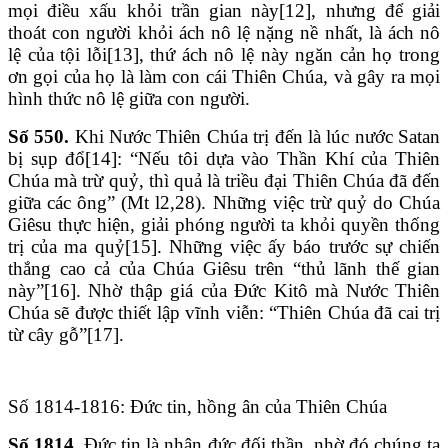
mọi điều xấu khỏi trần gian này[12], nhưng để giải
thoát con người khỏi ách nô lệ nặng nề nhất, là ách nô
lệ của tội lỗi[13], thứ ách nô lệ này ngăn cản họ trong
ơn gọi của họ là làm con cái Thiên Chúa, và gây ra mọi
hình thức nô lệ giữa con người.
Số 550.
Khi Nước Thiên Chúa trị đến là lúc nước Satan
bị sụp đổ[14]: “Nếu tôi dựa vào Thần Khí của Thiên
Chúa mà trừ quỷ, thì quả là triều đại Thiên Chúa đã đến
giữa các ông” (Mt l2,28). Những việc trừ quỷ do Chúa
Giêsu thực hiện, giải phóng người ta khỏi quyền thống
trị của ma quỷ[15]. Những việc ấy báo trước sự chiến
thắng cao cả của Chúa Giêsu trên “thủ lãnh thế gian
này”[16]. Nhờ thập giá của Đức Kitô mà Nước Thiên
Chúa sẽ được thiết lập vĩnh viễn: “Thiên Chúa đã cai trị
từ cây gỗ”[17].
Số 1814-1816: Đức tin, hồng ân của Thiên Chúa
Số 1814.
Đức tin là nhân đức đối thần, nhờ đó chúng ta