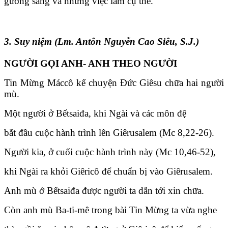
gương sáng và những việc làm cụ thể.
3. Suy niệm (Lm. Antôn Nguyễn Cao Siêu, S.J.)
NGƯỜI GỌI ANH- ANH THEO NGƯỜI
Tin Mừng Máccô kể chuyện Đức Giêsu chữa hai người
mù.
Một người ở Bếtsaiđa, khi Ngài và các môn đệ
bắt đầu cuộc hành trình lên Giêrusalem (Mc 8,22-26).
Người kia, ở cuối cuộc hành trình này (Mc 10,46-52),
khi Ngài ra khỏi Giêricô để chuẩn bị vào Giêrusalem.
Anh mù ở Bếtsaiđa được người ta dẫn tới xin chữa.
Còn anh mù Ba-ti-mê trong bài Tin Mừng ta vừa nghe