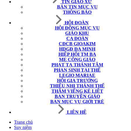
TIN GIÁO XỨ
BẢN TIN MỤC VỤ
THÔNG BÁO
HỘI ĐOÀN
HỘI ĐỒNG MỤC VỤ
GIÁO KHU
CA ĐOÀN
CĐCB GIOAKIM
HDGĐ ĐA MINH
HIỆP HỘI TM BA
MẸ CÔNG GIÁO
PHẠT TẠ THÁNH TÂM
PHAN SINH TẠI THẾ
LEGIO MARIAE
HỘI GIA TRƯỞNG
THIẾU NHI THÁNH THỂ
THĂM VIẾNG KẺ LIỆT
BAN TRUYỀN GIÁO
BAN MỤC VỤ GIỚI TRẺ
LIÊN HỆ
Trang chủ
Suy niệm