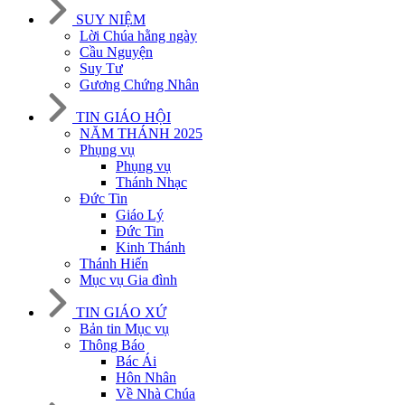
SUY NIỆM
Lời Chúa hằng ngày
Cầu Nguyện
Suy Tư
Gương Chứng Nhân
TIN GIÁO HỘI
NĂM THÁNH 2025
Phụng vụ
Phụng vụ
Thánh Nhạc
Đức Tin
Giáo Lý
Đức Tin
Kinh Thánh
Thánh Hiến
Mục vụ Gia đình
TIN GIÁO XỨ
Bản tin Mục vụ
Thông Báo
Bác Ái
Hôn Nhân
Về Nhà Chúa