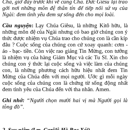
Cha, giờ đây trước khi về cùng Cha. Ðức Giêsu lại trao
gởi nơi những môn đệ thân tín để tiếp nối sứ vụ của
Ngài: đem tình yêu đem sự sống đến cho mọi loài.
Cầu nguyện
:
Lạy Chúa Giêsu, là những Kitô hữu, là
những môn đệ của Ngài nhưng có bao giờ chúng con ý
thức được nhiệm vụ Chúa trao cho chúng con là cần kíp
đâu ? Cuộc sống của chúng con cứ xoay quanh: cơm -
áo - bạc- tiền. Còn việc rao giảng Tin Mừng, con tưởng
là nhiệm vụ của hàng Giám Mục và các Tu Sĩ. Xin cho
chúng con ý thức lại cuộc sống và việc làm của chúng
con, là những phương cách hữu hiệu nhất đem Tin
Mừng của Chúa đến với mọi người. Ước gì mỗi ngày
cuộc sống của chúng con là chứng từ sống động nhất
đem tình yêu của Chúa đến với tha nhân. Amen.
Ghi nhớ:
“Người chọn mười hai vị mà Người gọi là
tông đồ”.
2. Suy niệm (Lm. Carôlô Hồ Bạc Xái)