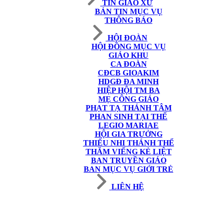
TIN GIÁO XỨ
BẢN TIN MỤC VỤ
THÔNG BÁO
HỘI ĐOÀN
HỘI ĐỒNG MỤC VỤ
GIÁO KHU
CA ĐOÀN
CĐCB GIOAKIM
HDGĐ ĐA MINH
HIỆP HỘI TM BA
MẸ CÔNG GIÁO
PHẠT TẠ THÁNH TÂM
PHAN SINH TẠI THẾ
LEGIO MARIAE
HỘI GIA TRƯỞNG
THIẾU NHI THÁNH THỂ
THĂM VIẾNG KẺ LIỆT
BAN TRUYỀN GIÁO
BAN MỤC VỤ GIỚI TRẺ
LIÊN HỆ