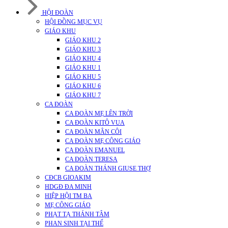
HỘI ĐOÀN
HỘI ĐỒNG MỤC VỤ
GIÁO KHU
GIÁO KHU 2
GIÁO KHU 3
GIÁO KHU 4
GIÁO KHU 1
GIÁO KHU 5
GIÁO KHU 6
GIÁO KHU 7
CA ĐOÀN
CA ĐOÀN MẸ LÊN TRỜI
CA ĐOÀN KITÔ VUA
CA ĐOÀN MÂN CÔI
CA ĐOÀN MẸ CÔNG GIÁO
CA ĐOÀN EMANUEL
CA ĐOÀN TERESA
CA ĐOÀN THÁNH GIUSE THỢ
CĐCB GIOAKIM
HDGĐ ĐA MINH
HIỆP HỘI TM BA
MẸ CÔNG GIÁO
PHẠT TẠ THÁNH TÂM
PHAN SINH TẠI THẾ