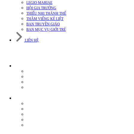
LEGIO MARIAE
HỘI GIA TRƯỞNG
THIẾU NHI THÁNH THỂ
THĂM VIẾNG KẺ LIỆT
BAN TRUYỀN GIÁO
BAN MỤC VỤ GIỚI TRẺ
LIÊN HỆ