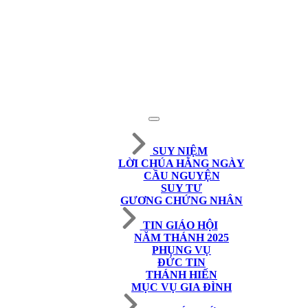
SUY NIỆM
LỜI CHÚA HẰNG NGÀY
CẦU NGUYỆN
SUY TƯ
GƯƠNG CHỨNG NHÂN
TIN GIÁO HỘI
NĂM THÁNH 2025
PHỤNG VỤ
ĐỨC TIN
THÁNH HIẾN
MỤC VỤ GIA ĐÌNH