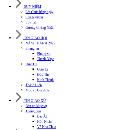
SUY NIỆM
Lời Chúa hằng ngày
Cầu Nguyện
Suy Tư
Gương Chứng Nhân
TIN GIÁO HỘI
NĂM THÁNH 2025
Phụng vụ
Phụng vụ
Thánh Nhạc
Đức Tin
Giáo Lý
Đức Tin
Kinh Thánh
Thánh Hiến
Mục vụ Gia đình
TIN GIÁO XỨ
Bản tin Mục vụ
Thông Báo
Bác Ái
Hôn Nhân
Về Nhà Chúa