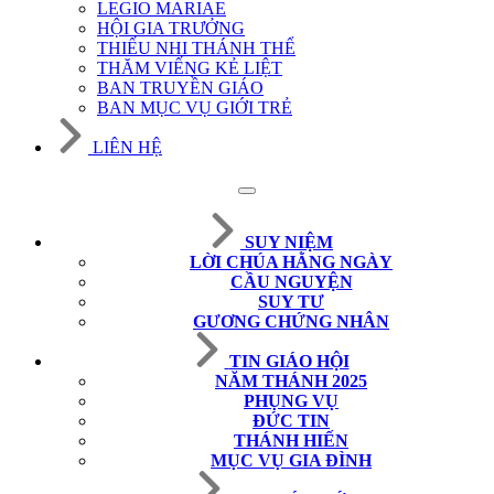
LEGIO MARIAE
HỘI GIA TRƯỞNG
THIẾU NHI THÁNH THỂ
THĂM VIẾNG KẺ LIỆT
BAN TRUYỀN GIÁO
BAN MỤC VỤ GIỚI TRẺ
LIÊN HỆ
SUY NIỆM
LỜI CHÚA HẰNG NGÀY
CẦU NGUYỆN
SUY TƯ
GƯƠNG CHỨNG NHÂN
TIN GIÁO HỘI
NĂM THÁNH 2025
PHỤNG VỤ
ĐỨC TIN
THÁNH HIẾN
MỤC VỤ GIA ĐÌNH