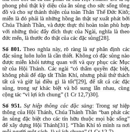
phong phú thật kỳ diệu của ân sủng cho sức sống tông
đồ và cho sự thánh thiện của toàn Thân Thể Đức Kitô;
miễn là đó phải là những hồng ân thật sự xuất phát bởi
Chúa Thánh Thần, và được thực thi hoàn toàn phù hợp
với những thúc đẩy đích thực của Ngài, nghĩa là theo
đức mến, là thước đo thật của các đặc sủng[28].
Số 801.
Theo nghĩa này, rõ ràng là sự phân định các
đặc sủng luôn luôn là cần thiết. Không có đặc sủng nào
được miễn khỏi tương quan với và quy phục các Mục
tử của Hội Thánh. Các ngài “có thẩm quyền đặc biệt,
không phải để dập tắt Thần Khí, nhưng phải thử thách
tất cả và giữ lại điều gì là tốt”[29], để tất cả các đặc
sủng, trong sự khác biệt và bổ sung lẫn nhau, cùng
cộng tác “vì lợi ích chung” (1 Cr 12,7)30].
Số 951.
Sự hiệp thông các đặc sủng
: Trong sự hiệp
thông của Hội Thánh, Chúa Thánh Thần “ban phát các
ân sủng đặc biệt cho các tín hữu thuộc mọi bậc sống”
để xây dựng Hội Thánh[31]. “Thần Khí tỏ mình ra nơi
mỗi người một cách, là vì ích chung” (1 Cr 12,7).