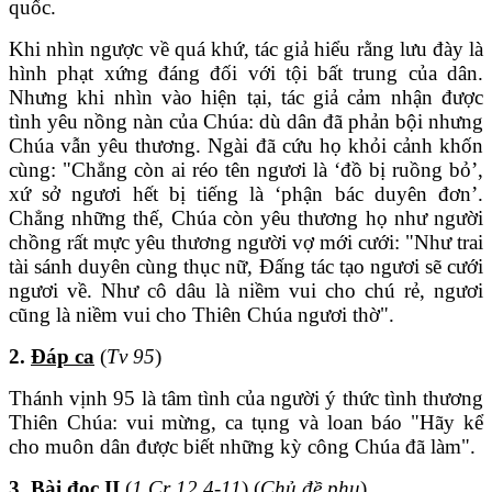
quốc.
Khi nhìn ngược về quá khứ, tác giả hiểu rằng lưu đày là
hình phạt xứng đáng đối với tội bất trung của dân.
Nhưng khi nhìn vào hiện tại, tác giả cảm nhận được
tình yêu nồng nàn của Chúa: dù dân đã phản bội nhưng
Chúa vẫn yêu thương. Ngài đã cứu họ khỏi cảnh khốn
cùng: "Chẳng còn ai réo tên ngươi là ‘đồ bị ruồng bỏ’,
xứ sở ngươi hết bị tiếng là ‘phận bác duyên đơn’.
Chẳng những thế, Chúa còn yêu thương họ như người
chồng rất mực yêu thương người vợ mới cưới: "Như trai
tài sánh duyên cùng thục nữ, Đấng tác tạo ngươi sẽ cưới
ngươi về. Như cô dâu là niềm vui cho chú rẻ, ngươi
cũng là niềm vui cho Thiên Chúa ngươi thờ".
2.
Đáp ca
(
Tv 95
)
Thánh vịnh 95 là tâm tình của người ý thức tình thương
Thiên Chúa: vui mừng, ca tụng và loan báo "Hãy kể
cho muôn dân được biết những kỳ công Chúa đã làm".
3.
Bài đọc II
(
1 Cr 12,4-11
) (
Chủ đề phụ
)