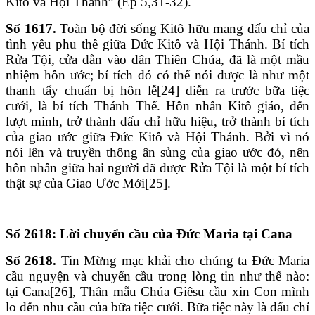
Kitô và Hội Thánh” (Ep 5,31-32).
Số 1617.
Toàn bộ đời sống Kitô hữu mang dấu chỉ của
tình yêu phu thê giữa Đức Kitô và Hội Thánh. Bí tích
Rửa Tội, cửa dẫn vào dân Thiên Chúa, đã là một mầu
nhiệm hôn ước; bí tích đó có thể nói được là như một
thanh tẩy chuẩn bị hôn lễ[24] diễn ra trước bữa tiệc
cưới, là bí tích Thánh Thể. Hôn nhân Kitô giáo, đến
lượt mình, trở thành dấu chỉ hữu hiệu, trở thành bí tích
của giao ước giữa Đức Kitô và Hội Thánh. Bởi vì nó
nói lên và truyền thông ân sủng của giao ước đó, nên
hôn nhân giữa hai người đã được Rửa Tội là một bí tích
thật sự của Giao Ước Mới[25].
Số 2618: Lời chuyển cầu của Đức Maria tại Cana
Số 2618.
Tin Mừng mạc khải cho chúng ta Đức Maria
cầu nguyện và chuyển cầu trong lòng tin như thế nào:
tại Cana[26], Thân mẫu Chúa Giêsu cầu xin Con mình
lo đến nhu cầu của bữa tiệc cưới. Bữa tiệc này là dấu chỉ