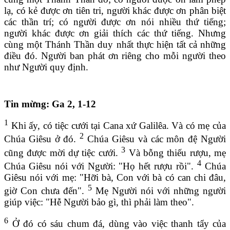
lạ, có kẻ được ơn tiên tri, người khác được ơn phân biệt
các thần trí; có người được ơn nói nhiều thứ tiếng;
người khác được ơn giải thích các thứ tiếng. Nhưng
cùng một Thánh Thần duy nhất thực hiện tất cả những
điều đó. Người ban phát ơn riêng cho mỗi người theo
như Người quy định.
Tin mừng: Ga 2, 1-12
1
Khi ấy, có tiệc cưới tại Cana xứ Galilêa. Và có mẹ của
2
Chúa Giêsu ở đó.
Chúa Giêsu và các môn đệ Người
3
cũng được mời dự tiệc cưới.
Và bỗng thiếu rượu, mẹ
4
Chúa Giêsu nói với Người: "Họ hết rượu rồi".
Chúa
Giêsu nói với mẹ: "Hỡi bà, Con với bà có can chi đâu,
5
giờ Con chưa đến".
Mẹ Người nói với những người
giúp việc: "Hễ Người bảo gì, thì phải làm theo".
6
Ở đó có sáu chum đá, dùng vào việc thanh tẩy của