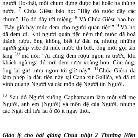
người Do-thái, mỗi chum đựng được hai hoặc ba thùng
7
nước.
Chúa Giêsu bảo họ: "Hãy đổ nước đầy các
8
chum". Họ đổ đầy tới miệng.
Và Chúa Giêsu bảo họ:
9
"Bây giờ hãy múc đem cho người quản tiệc!"
Và họ
đã đem đi. Khi người quản tiệc nếm thử nước đã hoá
thành rượu, ông không biết tự đâu ra, nhưng những
người giúp việc đã múc nước thì biết, ông mới gọi tân
10
lang
mà nói: "Ai cũng đem rượu ngon ra trước, khi
khách ngà ngà thì mới đem rượu xoàng hơn. Còn ông,
11
ông lại giữ rượu ngon tới giờ này".
Chúa Giêsu đã
làm phép lạ đầu tiên này tại Cana xứ Galilêa, và đã tỏ
vinh quang Người và các môn đệ Người tin Người.
12
Sau đó Người xuống Capharnaum làm một với mẹ
Người, anh em (Người) và môn đệ của Người, nhưng
các Ngài chỉ lưu lại ở đó ít ngày thôi.
Giáo lý cho bài giảng Chúa nhật 2 Thường Niên