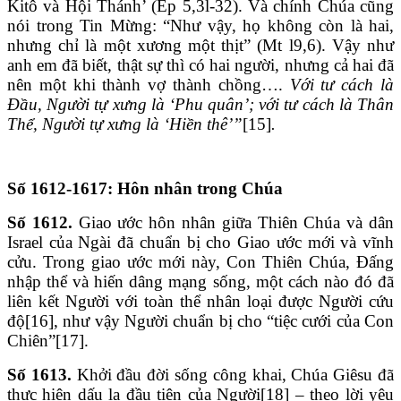
Kitô và Hội Thánh’ (Ep 5,3l-32). Và chính Chúa cũng
nói trong Tin Mừng: “Như vậy, họ không còn là hai,
nhưng chỉ là một xương một thịt” (Mt l9,6). Vậy như
anh em đã biết, thật sự thì có hai người, nhưng cả hai đã
nên một khi thành vợ thành chồng….
Với tư cách là
Đầu, Người tự xưng là ‘Phu quân’; với tư cách là Thân
Thể, Người tự xưng là ‘Hiền thê’”
[15]
.
Số 1612-1617: Hôn nhân trong Chúa
Số 1612.
Giao ước hôn nhân giữa Thiên Chúa và dân
Israel của Ngài đã chuẩn bị cho Giao ước mới và vĩnh
cửu. Trong giao ước mới này, Con Thiên Chúa, Đấng
nhập thể và hiến dâng mạng sống, một cách nào đó đã
liên kết Người với toàn thể nhân loại được Người cứu
độ[16], như vậy Người chuẩn bị cho “tiệc cưới của Con
Chiên”[17].
Số 1613.
Khởi đầu đời sống công khai, Chúa Giêsu đã
thực hiện dấu lạ đầu tiên của Người[18] – theo lời yêu