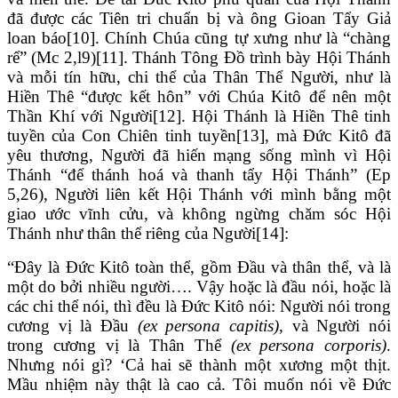
đã được các Tiên tri chuẩn bị và ông Gioan Tẩy Giả
loan báo[10]. Chính Chúa cũng tự xưng như là “chàng
rể” (Mc 2,l9)[11]. Thánh Tông Đồ trình bày Hội Thánh
và mỗi tín hữu, chi thể của Thân Thể Người, như là
Hiền Thê “được kết hôn” với Chúa Kitô để nên một
Thần Khí với Người[12]. Hội Thánh là Hiền Thê tinh
tuyền của Con Chiên tinh tuyền[13], mà Đức Kitô đã
yêu thương, Người đã hiến mạng sống mình vì Hội
Thánh “để thánh hoá và thanh tẩy Hội Thánh” (Ep
5,26), Người liên kết Hội Thánh với mình bằng một
giao ước vĩnh cửu, và không ngừng chăm sóc Hội
Thánh như thân thể riêng của Người[14]:
“Đây là Đức Kitô toàn thể, gồm Đầu và thân thể, và là
một do bởi nhiều người…. Vậy hoặc là đầu nói, hoặc là
các chi thể nói, thì đều là Đức Kitô nói: Người nói trong
cương vị là Đầu
(ex persona capitis)
, và Người nói
trong cương vị là Thân Thể
(ex persona corporis)
.
Nhưng nói gì? ‘Cả hai sẽ thành một xương một thịt.
Mầu nhiệm này thật là cao cả. Tôi muốn nói về Đức