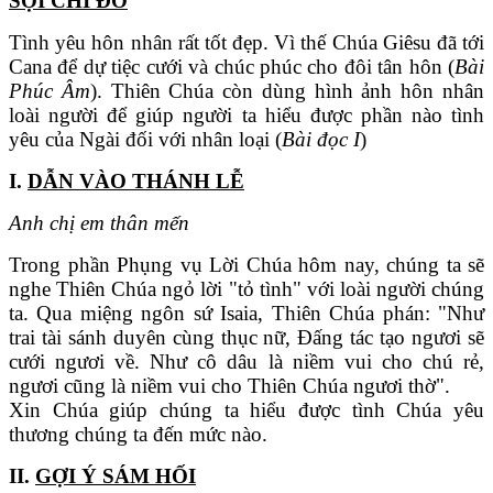
SỢI CHỈ ĐỎ
Tình yêu hôn nhân rất tốt đẹp. Vì thế Chúa Giêsu đã tới
Cana để dự tiệc cưới và chúc phúc cho đôi tân hôn (
Bài
Phúc Âm
). Thiên Chúa còn dùng hình ảnh hôn nhân
loài người để giúp người ta hiểu được phần nào tình
yêu của Ngài đối với nhân loại (
Bài đọc I
)
I.
DẪN VÀO THÁNH LỄ
Anh chị em thân mến
Trong phần Phụng vụ Lời Chúa hôm nay, chúng ta sẽ
nghe Thiên Chúa ngỏ lời "tỏ tình" với loài người chúng
ta. Qua miệng ngôn sứ Isaia, Thiên Chúa phán: "Như
trai tài sánh duyên cùng thục nữ, Đấng tác tạo ngươi sẽ
cưới ngươi về. Như cô dâu là niềm vui cho chú rẻ,
ngươi cũng là niềm vui cho Thiên Chúa ngươi thờ".
Xin Chúa giúp chúng ta hiểu được tình Chúa yêu
thương chúng ta đến mức nào.
II.
GỢI Ý SÁM HỐI