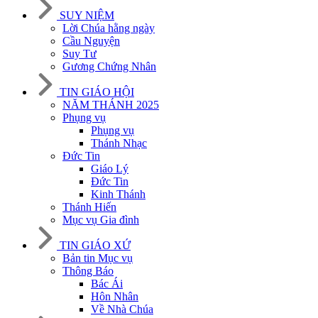
SUY NIỆM
Lời Chúa hằng ngày
Cầu Nguyện
Suy Tư
Gương Chứng Nhân
TIN GIÁO HỘI
NĂM THÁNH 2025
Phụng vụ
Phụng vụ
Thánh Nhạc
Đức Tin
Giáo Lý
Đức Tin
Kinh Thánh
Thánh Hiến
Mục vụ Gia đình
TIN GIÁO XỨ
Bản tin Mục vụ
Thông Báo
Bác Ái
Hôn Nhân
Về Nhà Chúa