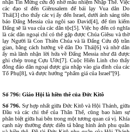
nhận Tin Mừng cứu độ nhờ mầu nhiệm Nhập Thể. Việc
các đạo sĩ đến Giêrusalem để bái lạy Vua dân Do
Thái[3] cho thấy các vị ấy đến Israel, dưới ánh sáng tiên
báo Đấng Messia của ngôi sao Đavid[4], để tìm kiếm
Đấng sẽ là vua của các dân tộc[5]. Việc họ đến có nghĩa
là các dân ngoại chỉ có thể gặp được Chúa Giêsu và thờ
lạy Người là Con Thiên Chúa và là Đấng Cứu độ trần
gian, bằng cách hướng về dân Do Thái[6] và nhờ dân
ấy mà lãnh nhận lời hứa về Đấng Messia như đã được
ghi chép trong Cựu Ước[7]. Cuộc Hiển Linh cho thấy
đông đảo dân ngoại được gia nhập vào gia đình của các
Tổ Phụ[8], và được hưởng “phẩm giá của Israel”[9].
Số 796: Giáo Hội là hiền thê của Đức Kitô
Số 796.
Sự hợp nhất giữa Đức Kitô và Hội Thánh, giữa
Đầu và các chi thể của Thân Thể, cũng bao hàm sự
phân biệt giữa hai bên trong một tương quan cá vị. Khía
cạnh này thường được diễn tả bằng hình ảnh phu quân
và hiền thê. Đề tài Đức Kitô phu quân của Hội Thánh