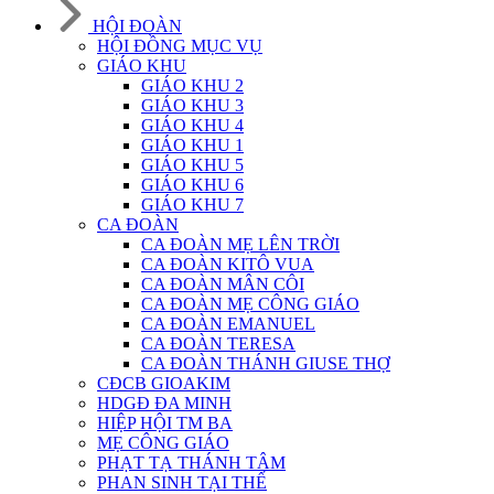
HỘI ĐOÀN
HỘI ĐỒNG MỤC VỤ
GIÁO KHU
GIÁO KHU 2
GIÁO KHU 3
GIÁO KHU 4
GIÁO KHU 1
GIÁO KHU 5
GIÁO KHU 6
GIÁO KHU 7
CA ĐOÀN
CA ĐOÀN MẸ LÊN TRỜI
CA ĐOÀN KITÔ VUA
CA ĐOÀN MÂN CÔI
CA ĐOÀN MẸ CÔNG GIÁO
CA ĐOÀN EMANUEL
CA ĐOÀN TERESA
CA ĐOÀN THÁNH GIUSE THỢ
CĐCB GIOAKIM
HDGĐ ĐA MINH
HIỆP HỘI TM BA
MẸ CÔNG GIÁO
PHẠT TẠ THÁNH TÂM
PHAN SINH TẠI THẾ