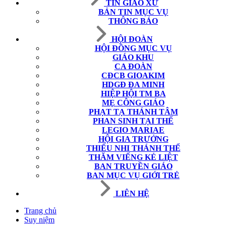
TIN GIÁO XỨ
BẢN TIN MỤC VỤ
THÔNG BÁO
HỘI ĐOÀN
HỘI ĐỒNG MỤC VỤ
GIÁO KHU
CA ĐOÀN
CĐCB GIOAKIM
HDGĐ ĐA MINH
HIỆP HỘI TM BA
MẸ CÔNG GIÁO
PHẠT TẠ THÁNH TÂM
PHAN SINH TẠI THẾ
LEGIO MARIAE
HỘI GIA TRƯỞNG
THIẾU NHI THÁNH THỂ
THĂM VIẾNG KẺ LIỆT
BAN TRUYỀN GIÁO
BAN MỤC VỤ GIỚI TRẺ
LIÊN HỆ
Trang chủ
Suy niệm