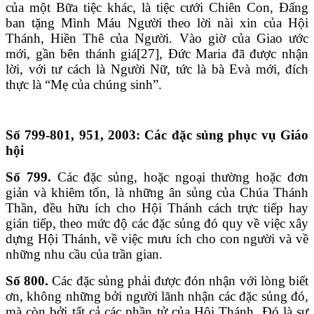
của một Bữa tiệc khác, là tiệc cưới Chiên Con, Đấng
ban tặng Mình Máu Người theo lời nài xin của Hội
Thánh, Hiền Thê của Người. Vào giờ của Giao ước
mới, gần bên thánh giá[27], Đức Maria đã được nhận
lời, với tư cách là Người Nữ, tức là bà Evà mới, đích
thực là “Mẹ của chúng sinh”.
Số 799-801, 951, 2003: Các đặc sủng phục vụ Giáo
hội
Số 799.
Các đặc sủng, hoặc ngoại thường hoặc đơn
giản và khiêm tốn, là những ân sủng của Chúa Thánh
Thần, đều hữu ích cho Hội Thánh cách trực tiếp hay
gián tiếp, theo mức độ các đặc sủng đó quy về việc xây
dựng Hội Thánh, về việc mưu ích cho con người và về
những nhu cầu của trần gian.
Số 800.
Các đặc sủng phải được đón nhận với lòng biết
ơn, không những bởi người lãnh nhận các đặc sủng đó,
mà còn bởi tất cả các phần tử của Hội Thánh. Đó là sự