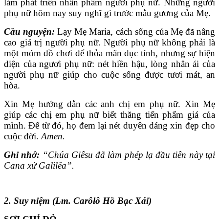
làm phát triển nhân phẩm người phụ nữ. Những người
phụ nữ hôm nay suy nghĩ gì trước mẫu gương của Mẹ.
Cầu nguyện:
Lạy Mẹ Maria, cách sống của Mẹ đã nâng
cao giá trị người phụ nữ. Người phụ nữ không phải là
một móm đồ chơi để thỏa mãn dục tính, nhưng sự hiện
diện của ngươì phụ nữ: nét hiền hậu, lòng nhân ái của
người phụ nữ giúp cho cuộc sống được tươi mát, an
hòa.
Xin Mẹ hướng dẫn các anh chị em phụ nữ. Xin Mẹ
giúp các chị em phụ nữ biết thăng tiến phẩm giá của
mình. Ðể từ đó, họ đem lại nét duyên dáng xin đẹp cho
cuộc đời.
Amen.
Ghi nhớ:
“Chúa Giêsu đã làm phép lạ đầu tiên này tại
Cana xứ Galilêa”.
2. Suy niệm (Lm. Carôlô Hồ Bạc Xái)