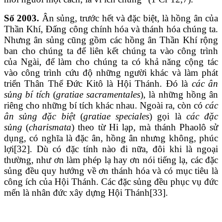
Số 2003.
Ân sủng, trước hết và đặc biệt, là hồng ân của
Thần Khí, Đấng công chính hóa và thánh hóa chúng ta.
Nhưng ân sủng cũng gồm các hồng ân Thần Khí rộng
ban cho chúng ta để liên kết chúng ta vào công trình
của Ngài, để làm cho chúng ta có khả năng cộng tác
vào công trình cứu độ những người khác và làm phát
triển Thân Thể Đức Kitô là Hội Thánh. Đó là
các ân
sủng bí tích
(
gratiae sacramentales
), là những hồng ân
riêng cho những bí tích khác nhau. Ngoài ra, còn có
các
ân sủng đặc biệt
(
gratiae speciales
) gọi là
các đặc
sủng
(
charismata
) theo từ Hi lạp, mà thánh Phaolô sử
dụng, có nghĩa là đặc ân, hồng ân nhưng không, phúc
lợi[32]. Dù có đặc tính nào đi nữa, đôi khi là ngoại
thường, như ơn làm phép lạ hay ơn nói tiếng lạ, các đặc
sủng đều quy hướng về ơn thánh hóa và có mục tiêu là
công ích của Hội Thánh. Các đặc sủng đều phục vụ đức
mến là nhân đức xây dựng Hội Thánh[33].