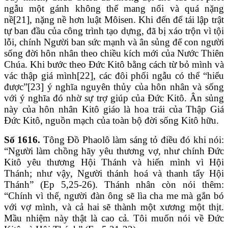
ngẫu một gánh không thể mang nổi và quá nặng
nề[21], nặng nề hơn luật Môisen. Khi đến để tái lập trật
tự ban đầu của công trình tạo dựng, đã bị xáo trộn vì tội
lỗi, chính Người ban sức mạnh và ân sủng để con người
sống đời hôn nhân theo chiều kích mới của Nước Thiên
Chúa. Khi bước theo Đức Kitô bằng cách từ bỏ mình và
vác thập giá mình[22], các đôi phối ngẫu có thể “hiểu
được”[23] ý nghĩa nguyên thủy của hôn nhân và sống
với ý nghĩa đó nhờ sự trợ giúp của Đức Kitô. Ân sủng
này của hôn nhân Kitô giáo là hoa trái của Thập Giá
Đức Kitô, nguồn mạch của toàn bộ đời sống Kitô hữu.
Số 1616.
Tông Đồ Phaolô làm sáng tỏ điều đó khi nói:
“Người làm chồng hãy yêu thương vợ, như chính Đức
Kitô yêu thương Hội Thánh và hiến mình vì Hội
Thánh; như vậy, Người thánh hoá và thanh tẩy Hội
Thánh” (Ep 5,25-26). Thánh nhân còn nói thêm:
“Chính vì thế, người đàn ông sẽ lìa cha me mà gắn bó
với vợ mình, và cả hai sẽ thành một xương một thịt.
Mầu nhiệm này thật là cao cả. Tôi muốn nói về Đức