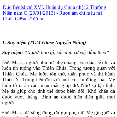
Đức Bênêđictô XVI, Huấn dụ Chúa nhật 2 Thường
Niên năm C (20/01/2013) - Rượu ám chỉ máu mà
Chúa Giêsu sẽ đổ ra
1. Suy niệm (TGM Giuse Nguyễn Năng)
Suy niệm:
“Người bảo gì, các anh cứ việc làm theo”
Ðức Maria, người phụ nữ nhẹ nhàng, kín đáo, tế nhị và
luôn tin tưởng vào Thiên Chúa. Trong tương quan với
Thiên Chúa. Mẹ luôn tôn thờ, tuân phục và thi hành
Thiên Ý. Trong liên đới với anh chị em đồng loại. Mẹ
luôn tỏ ra ân cần, mau mắn giúp đỡ. Nhờ sự tận tình,
Mẹ đã giúp cho tình thế được biến đổi. Khó khăn đã
được vượt thắng. Bình an được hiện diện giữa mọi
người.
Ðức Maria đã sống đúng ơn gọi phụ nữ. Mẹ gìn giữ và