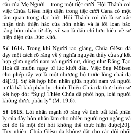
cầu của Mẹ Người – trong một tiệc cưới. Hội Thánh coi
việc Chúa Giêsu hiện diện trong tiệc cưới Cana có một
tầm quan trọng đặc biệt. Hội Thánh coi đó là sự xác
nhận tính thiện hảo của hôn nhân và là lời loan báo
rằng hôn nhân từ đây về sau là dấu chỉ hữu hiệu về sự
hiện diện của Đức Kitô.
Số 1614.
Trong khi Người rao giảng, Chúa Giêsu đã
dạy một cách rõ ràng về ý nghĩa nguyên thủy của sự kết
hợp giữa người nam và người nữ, đúng như Đấng Tạo
Hoá đã muốn ngay từ lúc khởi đầu. Việc ông Môisen
cho phép rẫy vợ là một nhượng bộ trước lòng chai dạ
đá[19]. Sự kết hợp hôn nhân giữa người nam và người
nữ là bất khả phân ly: chính Thiên Chúa đã thực hiện sự
kết hợp đó: “Sự gì Thiên Chúa đã phối hợp, loài người
không được phân ly” (Mt 19,6).
Số 1615.
Lời nhấn mạnh rõ ràng về tính bất khả phân
ly của dây hôn nhân làm cho nhiều người ngỡ ngàng và
coi đó là một đòi hỏi không thể thực hiện được[20].
Tuy nhiên, Chúa Giêsu đã không đặt cho các đôi phối