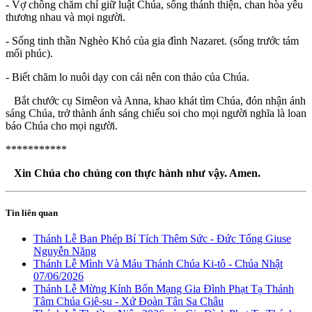
- Vợ chồng chăm chỉ giữ luật Chúa, sống thánh thiện, chan hòa yêu
thương nhau và mọi người.
- Sống tinh thần Nghèo Khó của gia đình Nazaret. (sống trước tám
mối phúc).
- Biết chăm lo nuôi dạy con cái nên con thảo của Chúa.
Bắt chước cụ Simêon và Anna, khao khát tìm Chúa, đón nhận ánh
sáng Chúa, trở thành ánh sáng chiếu soi cho mọi người nghĩa là loan
báo Chúa cho mọi người.
***********
Xin Chúa cho chúng con thực hành như vậy. Amen.
Tin liên quan
Thánh Lễ Ban Phép Bí Tích Thêm Sức - Đức Tổng Giuse
Nguyễn Năng
Thánh Lễ Mình Và Máu Thánh Chúa Ki-tô - Chúa Nhật
07/06/2026
Thánh Lễ Mừng Kính Bổn Mạng Gia Đình Phạt Tạ Thánh
Tâm Chúa Giê-su - Xứ Đoàn Tân Sa Châu