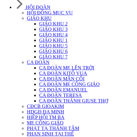
HỘI ĐOÀN
HỘI ĐỒNG MỤC VỤ
GIÁO KHU
GIÁO KHU 2
GIÁO KHU 3
GIÁO KHU 4
GIÁO KHU 1
GIÁO KHU 5
GIÁO KHU 6
GIÁO KHU 7
CA ĐOÀN
CA ĐOÀN MẸ LÊN TRỜI
CA ĐOÀN KITÔ VUA
CA ĐOÀN MÂN CÔI
CA ĐOÀN MẸ CÔNG GIÁO
CA ĐOÀN EMANUEL
CA ĐOÀN TERESA
CA ĐOÀN THÁNH GIUSE THỢ
CĐCB GIOAKIM
HDGĐ ĐA MINH
HIỆP HỘI TM BA
MẸ CÔNG GIÁO
PHẠT TẠ THÁNH TÂM
PHAN SINH TẠI THẾ