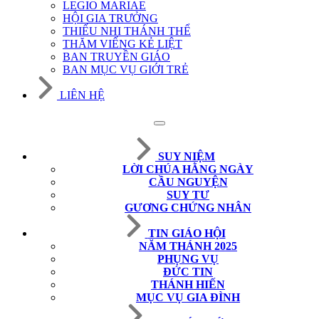
LEGIO MARIAE
HỘI GIA TRƯỞNG
THIẾU NHI THÁNH THỂ
THĂM VIẾNG KẺ LIỆT
BAN TRUYỀN GIÁO
BAN MỤC VỤ GIỚI TRẺ
LIÊN HỆ
SUY NIỆM
LỜI CHÚA HẰNG NGÀY
CẦU NGUYỆN
SUY TƯ
GƯƠNG CHỨNG NHÂN
TIN GIÁO HỘI
NĂM THÁNH 2025
PHỤNG VỤ
ĐỨC TIN
THÁNH HIẾN
MỤC VỤ GIA ĐÌNH