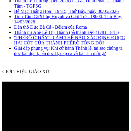
Thánh Lễ Thường Niên 2026 của Gia Đình Phạt Tạ Thánh
Tâm - TGPSG
Bế Mạc Tháng Hoa - 19h15, Thứ Bảy, ngày 30/05/2026
Tĩnh Tâm Giới Phụ Huynh và Giới Trẻ - 18h00, Thứ Bảy,
14/03/2026
Đền thờ Đức Bà Cả - Bêlem của Roma
Thánh nữ Anê Lê Thị Thành (bà thánh Đê) (1781-1841)
“PHÊRÔ Ở ĐÂY”: LÀM THẾ NÀO XÁC ĐỊNH ĐƯỢC
HÀI CỐT CỦA THÁNH PHÊRÔ TÔNG ĐỒ?
Giải đáp phụng vụ: Khi cử hành Thánh lễ, tại sao chúng ta
đọc bài đọc I, bài đọc II, đáp ca và bài Tin mừng?
GIỚI THIỆU GIÁO XỨ