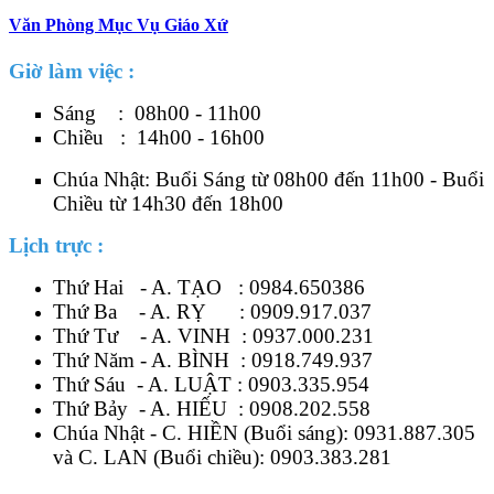
Văn Phòng Mục Vụ Giáo Xứ
Giờ làm việc :
Sáng : 08h00 - 11h00
Chiều : 14h00 - 16h00
Chúa Nhật: Buổi Sáng từ 08h00 đến 11h00 - Buổi
Chiều từ 14h30 đến 18h00
Lịch trực :
Thứ Hai - A. TẠO :
0984.650386
Thứ Ba - A. RỴ :
0909.917.037
Thứ Tư - A. VINH :
0937.000.231
Thứ Năm - A. BÌNH :
0918.749.937
Thứ Sáu - A. LUẬT :
0903.335.954
Thứ Bảy - A. HIẾU :
0908.202.558
Chúa Nhật - C. HIỀN (Buổi sáng):
0931.887.305
và C. LAN (Buổi chiều):
0903.383.281