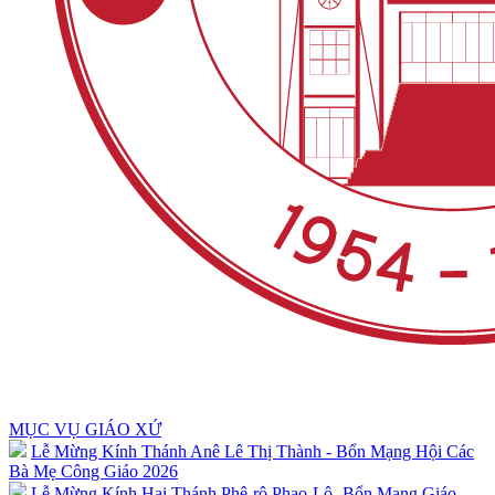
MỤC VỤ GIÁO XỨ
Lễ Mừng Kính Thánh Anê Lê Thị Thành - Bổn Mạng Hội Các
Bà Mẹ Công Giáo 2026
Lễ Mừng Kính Hai Thánh Phê-rô Phao-Lô -Bổn Mạng Giáo