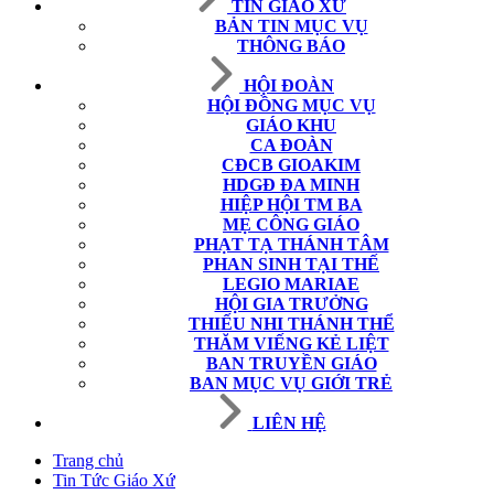
TIN GIÁO XỨ
BẢN TIN MỤC VỤ
THÔNG BÁO
HỘI ĐOÀN
HỘI ĐỒNG MỤC VỤ
GIÁO KHU
CA ĐOÀN
CĐCB GIOAKIM
HDGĐ ĐA MINH
HIỆP HỘI TM BA
MẸ CÔNG GIÁO
PHẠT TẠ THÁNH TÂM
PHAN SINH TẠI THẾ
LEGIO MARIAE
HỘI GIA TRƯỞNG
THIẾU NHI THÁNH THỂ
THĂM VIẾNG KẺ LIỆT
BAN TRUYỀN GIÁO
BAN MỤC VỤ GIỚI TRẺ
LIÊN HỆ
Trang chủ
Tin Tức Giáo Xứ