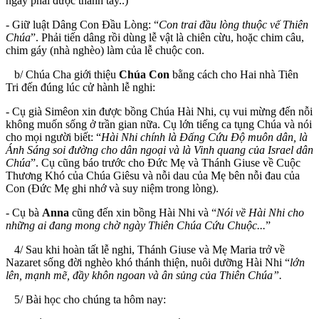
ngày phải được thanh tẩy..)
- Giữ luật Dâng Con Đầu Lòng: “
Con trai đầu lòng thuộc vế Thiên
Chúa
”. Phải tiến dâng rồi dùng lễ vật là chiên cừu, hoặc chim câu,
chim gáy (nhà nghèo) làm của lễ chuộc con.
b/ Chúa Cha giới thiệu
Chúa Con
bằng cách cho Hai nhà Tiên
Tri đến đúng lúc cử hành lễ nghi:
- Cụ già Simêon xin được bồng Chúa Hài Nhi, cụ vui mừng đến nỗi
không muốn sống ở trần gian nữa. Cụ lớn tiếng ca tụng Chúa và nói
cho mọi người biết: “
Hài Nhi chính là Đấng Cứu Độ muôn dân, là
Ánh Sáng soi đường cho dân ngoại và là Vinh quang của Israel dân
Chúa
”. Cụ cũng báo trước cho Đức Mẹ và Thánh Giuse về Cuộc
Thương Khó của Chúa Giêsu và nỗi dau của Mẹ bên nỗi đau của
Con (Đức Mẹ ghi nhớ và suy niệm trong lòng).
- Cụ bà
Anna
cũng đến xin bồng Hài Nhi và “
Nói về Hài Nhi cho
những ai đang mong chờ ngày Thiên Chúa Cứu Chuộc...
”
4/ Sau khi hoàn tất lễ nghi, Thánh Giuse và Mẹ Maria trở về
Nazaret sống đời nghèo khó thánh thiện, nuôi dưỡng Hài Nhi “
lớn
lên, mạnh mẽ, đầy khôn ngoan và ân sủng của Thiên Chúa”.
5/ Bài học cho chúng ta hôm nay: