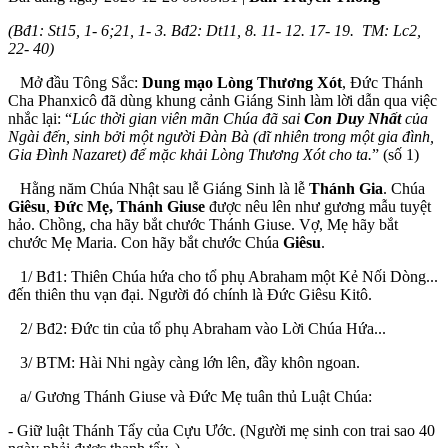
(
Bđ1: St15, 1- 6;21, 1- 3. Bđ2: Dt11, 8. 11- 12. 17- 19. TM: Lc2,
22- 40)
Mở đầu Tông Sắc:
Dung mạo Lòng Thương Xót
, Đức Thánh
Cha Phanxicô đã dùng khung cảnh Giáng Sinh làm lời dẫn qua việc
nhắc lại: “
Lúc thời gian viên mãn Chúa đã sai
Con Duy Nhất
của
Ngài đến, sinh bởi một người Đàn Bà (dĩ nhiên trong một gia đình,
Gia Đình Nazaret) để mặc khải Lòng Thương Xót cho ta.
” (số 1)
Hằng năm Chúa Nhật sau lễ Giáng Sinh là lễ
Thánh
Gia
. Chúa
Giêsu
,
Đức Mẹ, Thánh Giuse
được nêu lên như gương mẫu tuyệt
hảo. Chồng, cha hãy bắt chước Thánh Giuse. Vợ, Mẹ hãy bắt
chước Mẹ Maria. Con hãy bắt chước Chúa
Giêsu
.
1/ Bđ1: Thiên Chúa hứa cho tổ phụ Abraham một Kẻ Nối Dòng...
đến thiên thu vạn đại. Người đó chính là Đức Giêsu Kitô.
2/ Bđ2: Đức tin của tổ phụ Abraham vào Lời Chúa Hứa...
3/ BTM: Hài Nhi ngày càng lớn lên, đầy khôn ngoan.
a/ Gương Thánh Giuse và Đức Mẹ tuân thủ Luật Chúa:
- Giữ luật Thánh Tẩy của Cựu Ước. (Người mẹ sinh con trai sao 40