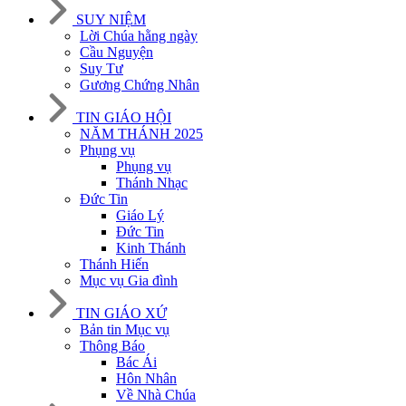
SUY NIỆM
Lời Chúa hằng ngày
Cầu Nguyện
Suy Tư
Gương Chứng Nhân
TIN GIÁO HỘI
NĂM THÁNH 2025
Phụng vụ
Phụng vụ
Thánh Nhạc
Đức Tin
Giáo Lý
Đức Tin
Kinh Thánh
Thánh Hiến
Mục vụ Gia đình
TIN GIÁO XỨ
Bản tin Mục vụ
Thông Báo
Bác Ái
Hôn Nhân
Về Nhà Chúa