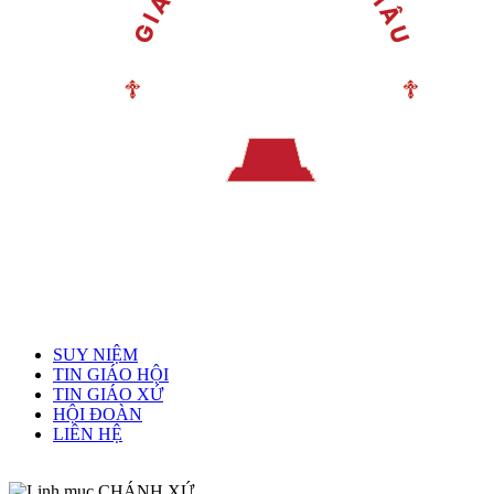
Menu chính
SUY NIỆM
TIN GIÁO HỘI
TIN GIÁO XỨ
HỘI ĐOÀN
LIÊN HỆ
Linh mục quản xứ