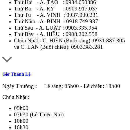
Thứ Hai - A. TẠO :
0984.650386
Thứ Ba - A. RỴ :
0909.917.037
Thứ Tư - A. VINH :
0937.000.231
Thứ Năm - A. BÌNH :
0918.749.937
Thứ Sáu - A. LUẬT :
0903.335.954
Thứ Bảy - A. HIẾU :
0908.202.558
Chúa Nhật - C. HIỀN (Buổi sáng):
0931.887.305
và C. LAN (Buổi chiều):
0903.383.281
Giờ Thánh Lễ
Ngày Thường : Lễ sáng: 05h00 - Lễ chiều: 18h00
Chúa Nhật :
05h00
07h30 (Lễ Thiếu Nhi)
10h00
16h30