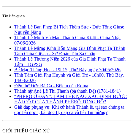
Tin liên quan
Thánh Lễ Ban Phép Bí Tích Thêm Sức - Đức Tổng Giuse
Nguyễn Năng
Thánh Lễ Mình Và Máu Thánh Chúa Ki-tô - Chúa Nhật
07/06/2026
Thánh Lễ Mừng Kính Bổn Mạng Gia Đình Phạt Tạ Thánh
Tâm Chúa Giê-su - Xứ Đoàn Tân Sa Châu
Thánh Lễ Thường Niên 2026 của Gia Đình Phạt Tạ Thánh
Tâm - TGPSG
Bế Mạc Tháng Hoa - 19h15, Thứ Bảy, ngày 30/05/2026
Tĩnh Tâm Giới Phụ Huynh và Giới Trẻ - 18h00, Thứ Bảy,
14/03/2026
Đền thờ Đức Bà Cả - Bêlem của Roma
Thánh nữ Anê Lê Thị Thành (bà thánh Đê) (1781-1841)
“PHÊRÔ Ở ĐÂY”: LÀM THẾ NÀO XÁC ĐỊNH ĐƯỢC
HÀI CỐT CỦA THÁNH PHÊRÔ TÔNG ĐỒ?
Giải đáp phụng vụ: Khi cử hành Thánh lễ, tại sao chúng ta
đọc bài đọc I, bài đọc II, đáp ca và bài Tin mừng?
GIỚI THIỆU GIÁO XỨ