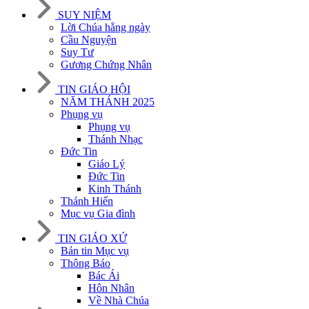
SUY NIỆM
Lời Chúa hằng ngày
Cầu Nguyện
Suy Tư
Gương Chứng Nhân
TIN GIÁO HỘI
NĂM THÁNH 2025
Phụng vụ
Phụng vụ
Thánh Nhạc
Đức Tin
Giáo Lý
Đức Tin
Kinh Thánh
Thánh Hiến
Mục vụ Gia đình
TIN GIÁO XỨ
Bản tin Mục vụ
Thông Báo
Bác Ái
Hôn Nhân
Về Nhà Chúa