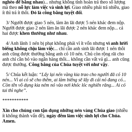
nghèo để bằng nhau
)... nhưng không tính hoàn trả theo số lượng
mà theo
nỗ lực làm việc và sinh lợi
. Giao nhiều phải trả nhiều, giao
ít thì trả ít thôi.
Đó là công bằng tuyệt đối
.
3/ Người được giao 5 nén, làm ăn lãi được 5 nén khác đem nộp.
Người được giao 2 nén làm ăn lãi được 2 nén khác đem nộp... cả
hai được
khen thưởng như nhau
.
4/ Anh lãnh 1 nén bị phạt không phải vì ít vốn nhưng
vì
anh lười
biếng không chịu làm việc
... chỉ cần anh sinh lãi được 1 nén thôi
anh cũng được thưởng bằng anh có 10 nén. Chủ còn rộng rãi cho
anh chỉ cần bỏ vào ngân hàng thôi... không cần vất vả gì... anh cũng
được thưởng.
Công bằng của Chúa tuyệt vời như vậy
.
5/ Chúa kết luận:
“Lấy lại nén vàng kia trao cho người đã có 10
nén... Vì ai có sẽ cho thêm, ai làm biếng sẽ lấy đi cái nó đang có...
Còn tên vô dụng kia ném nó vào nơi khóc lóc nghiến răng... Ai có
tai thì nghe”.
***********
Xin cho chúng con tận dụng những nén vàng Chúa giao
(nhiều
ít không thành vấn đề),
ngày đêm làm việc sinh lợi cho Chúa.
Amen.