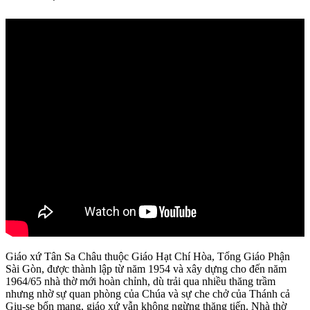
Giáo xứ Tân Sa Châu thuộc Giáo Hạt Chí Hòa, Tổng Giáo Phận
Sài Gòn, được thành lập từ năm 1954 và xây dựng cho đến năm
1964/65 nhà thờ mới hoàn chỉnh, dù trải qua nhiều thăng trầm
nhưng nhờ sự quan phòng của Chúa và sự che chở của Thánh cả
Giu-se bổn mạng, giáo xứ vẫn không ngừng thăng tiến. Nhà thờ