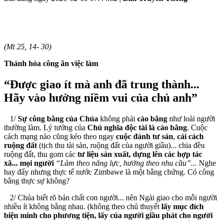
(Mt 25, 14- 30)
Thánh hóa công ăn việc làm
“Ðược giao ít mà anh đã trung thành...
Hãy vào hưởng niềm vui của chủ anh”
1/
Sự công bằng của Chúa
không phải
cào bằng
như loài người
thường làm. Lý tưởng của
Chủ nghĩa
độc tài là cào bằng
. Cuộc
cách mạng nào cũng kéo theo ngay
cuộc đánh tư sản
,
cải cách
ruộng đất
(tịch thu tài sản, ruộng đất của người giầu)... chia đều
ruộng đất, thu gom các
tư liệu sản xuất, dựng lên các hợp tác
xã... mọi người
“Làm theo năng lực, hưởng theo nhu cầu”...
Nghe
hay đấy nhưng thực tế nước Zimbawe là một bằng chứng. Có công
bằng thực sự không?
2/ Chúa biết rõ bản chất con người... nên Ngài giao cho mỗi người
nhiều ít không bằng nhau. (không theo chủ thuyết
lấy mục đích
biện minh cho phương tiện, lấy của người giầu phát cho người