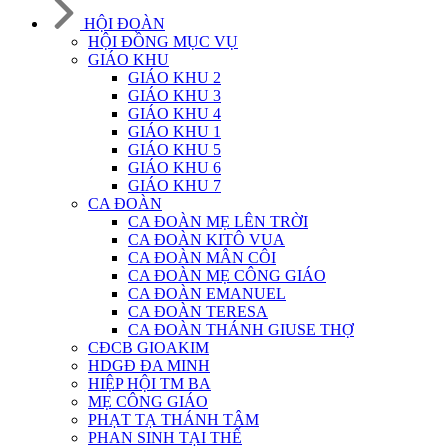
HỘI ĐOÀN
HỘI ĐỒNG MỤC VỤ
GIÁO KHU
GIÁO KHU 2
GIÁO KHU 3
GIÁO KHU 4
GIÁO KHU 1
GIÁO KHU 5
GIÁO KHU 6
GIÁO KHU 7
CA ĐOÀN
CA ĐOÀN MẸ LÊN TRỜI
CA ĐOÀN KITÔ VUA
CA ĐOÀN MÂN CÔI
CA ĐOÀN MẸ CÔNG GIÁO
CA ĐOÀN EMANUEL
CA ĐOÀN TERESA
CA ĐOÀN THÁNH GIUSE THỢ
CĐCB GIOAKIM
HDGĐ ĐA MINH
HIỆP HỘI TM BA
MẸ CÔNG GIÁO
PHẠT TẠ THÁNH TÂM
PHAN SINH TẠI THẾ