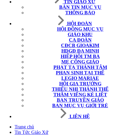
TIN GIÁO XỨ
BẢN TIN MỤC VỤ
THÔNG BÁO
HỘI ĐOÀN
HỘI ĐỒNG MỤC VỤ
GIÁO KHU
CA ĐOÀN
CĐCB GIOAKIM
HDGĐ ĐA MINH
HIỆP HỘI TM BA
MẸ CÔNG GIÁO
PHẠT TẠ THÁNH TÂM
PHAN SINH TẠI THẾ
LEGIO MARIAE
HỘI GIA TRƯỞNG
THIẾU NHI THÁNH THỂ
THĂM VIẾNG KẺ LIỆT
BAN TRUYỀN GIÁO
BAN MỤC VỤ GIỚI TRẺ
LIÊN HỆ
Trang chủ
Tin Tức Giáo Xứ