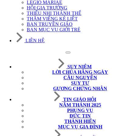
LEGIO MARIAE
HỘI GIA TRƯỞNG
THIẾU NHI THÁNH THỂ
THĂM VIẾNG KẺ LIỆT
BAN TRUYỀN GIÁO
BAN MỤC VỤ GIỚI TRẺ
LIÊN HỆ
SUY NIỆM
LỜI CHÚA HẰNG NGÀY
CẦU NGUYỆN
SUY TƯ
GƯƠNG CHỨNG NHÂN
TIN GIÁO HỘI
NĂM THÁNH 2025
PHỤNG VỤ
ĐỨC TIN
THÁNH HIẾN
MỤC VỤ GIA ĐÌNH