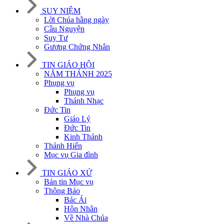
SUY NIỆM
Lời Chúa hằng ngày
Cầu Nguyện
Suy Tư
Gương Chứng Nhân
TIN GIÁO HỘI
NĂM THÁNH 2025
Phụng vụ
Phụng vụ
Thánh Nhạc
Đức Tin
Giáo Lý
Đức Tin
Kinh Thánh
Thánh Hiến
Mục vụ Gia đình
TIN GIÁO XỨ
Bản tin Mục vụ
Thông Báo
Bác Ái
Hôn Nhân
Về Nhà Chúa