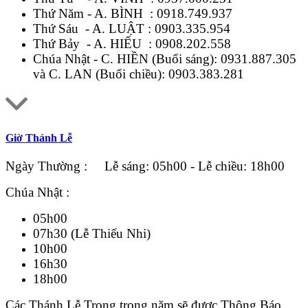
Thứ Năm - A. BÌNH :
0918.749.937
Thứ Sáu - A. LUẬT :
0903.335.954
Thứ Bảy - A. HIẾU :
0908.202.558
Chúa Nhật - C. HIỀN (Buổi sáng):
0931.887.305
và C. LAN (Buổi chiều):
0903.383.281
Giờ Thánh Lễ
Ngày Thường : Lễ sáng: 05h00 - Lễ chiều: 18h00
Chúa Nhật :
05h00
07h30 (Lễ Thiếu Nhi)
10h00
16h30
18h00
Các Thánh Lễ Trọng trong năm sẽ được Thông Báo