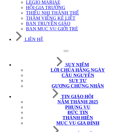
LEGIO MARIAE
HỘI GIA TRƯỞNG
THIẾU NHI THÁNH THỂ
THĂM VIẾNG KẺ LIỆT
BAN TRUYỀN GIÁO
BAN MỤC VỤ GIỚI TRẺ
LIÊN HỆ
SUY NIỆM
LỜI CHÚA HẰNG NGÀY
CẦU NGUYỆN
SUY TƯ
GƯƠNG CHỨNG NHÂN
TIN GIÁO HỘI
NĂM THÁNH 2025
PHỤNG VỤ
ĐỨC TIN
THÁNH HIẾN
MỤC VỤ GIA ĐÌNH