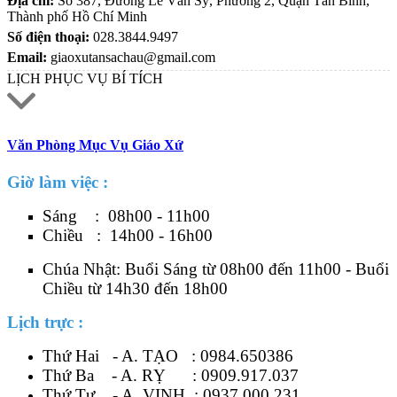
Địa chỉ:
Số 387, Đường Lê Văn Sỹ, Phường 2, Quận Tân Bình,
Thành phố Hồ Chí Minh
Số điện thoại:
028.3844.9497
Email:
giaoxutansachau@gmail.com
LỊCH PHỤC VỤ BÍ TÍCH
Văn Phòng Mục Vụ Giáo Xứ
Giờ làm việc :
Sáng : 08h00 - 11h00
Chiều : 14h00 - 16h00
Chúa Nhật: Buổi Sáng từ 08h00 đến 11h00 - Buổi
Chiều từ 14h30 đến 18h00
Lịch trực :
Thứ Hai - A. TẠO :
0984.650386
Thứ Ba - A. RỴ :
0909.917.037
Thứ Tư - A. VINH :
0937.000.231