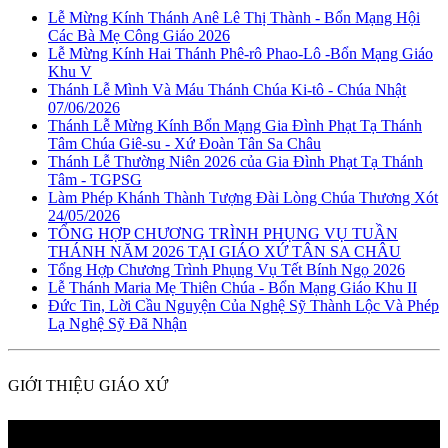
Lễ Mừng Kính Thánh Anê Lê Thị Thành - Bổn Mạng Hội
Các Bà Mẹ Công Giáo 2026
Lễ Mừng Kính Hai Thánh Phê-rô Phao-Lô -Bổn Mạng Giáo
Khu V
Thánh Lễ Mình Và Máu Thánh Chúa Ki-tô - Chúa Nhật
07/06/2026
Thánh Lễ Mừng Kính Bổn Mạng Gia Đình Phạt Tạ Thánh
Tâm Chúa Giê-su - Xứ Đoàn Tân Sa Châu
Thánh Lễ Thường Niên 2026 của Gia Đình Phạt Tạ Thánh
Tâm - TGPSG
Làm Phép Khánh Thành Tượng Đài Lòng Chúa Thương Xót
24/05/2026
TỔNG HỢP CHƯƠNG TRÌNH PHỤNG VỤ TUẦN
THÁNH NĂM 2026 TẠI GIÁO XỨ TÂN SA CHÂU
Tổng Hợp Chương Trình Phụng Vụ Tết Bính Ngọ 2026
Lễ Thánh Maria Mẹ Thiên Chúa - Bổn Mạng Giáo Khu II
Đức Tin, Lời Cầu Nguyện Của Nghệ Sỹ Thành Lộc Và Phép
Lạ Nghệ Sỹ Đã Nhận
GIỚI THIỆU GIÁO XỨ