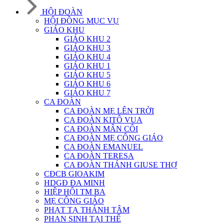
HỘI ĐOÀN
HỘI ĐỒNG MỤC VỤ
GIÁO KHU
GIÁO KHU 2
GIÁO KHU 3
GIÁO KHU 4
GIÁO KHU 1
GIÁO KHU 5
GIÁO KHU 6
GIÁO KHU 7
CA ĐOÀN
CA ĐOÀN MẸ LÊN TRỜI
CA ĐOÀN KITÔ VUA
CA ĐOÀN MÂN CÔI
CA ĐOÀN MẸ CÔNG GIÁO
CA ĐOÀN EMANUEL
CA ĐOÀN TERESA
CA ĐOÀN THÁNH GIUSE THỢ
CĐCB GIOAKIM
HDGĐ ĐA MINH
HIỆP HỘI TM BA
MẸ CÔNG GIÁO
PHẠT TẠ THÁNH TÂM
PHAN SINH TẠI THẾ