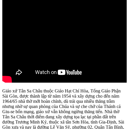
Giáo xứ Tân Sa Châu thuộc Giáo Hạt Chí Hòa, Tổng Giáo Phận
Sài Gòn, được thành lập từ năm 1954 và xây dựng cho đến năm
1964/65 nhà thờ mới hoàn chỉnh, dù trải qua nhiều thăng trầm
nhưng nhờ sự quan phòng của Chúa và sự che chở của Thánh cả
Giu-se bổn mạng, giáo xứ vẫn không ngừng thăng tiến. Nhà thờ
Tân Sa Châu thời điểm đang xây dựng tọa lạc tại phần đất trên
đường Trương Minh Ký, thuộc xã tân Sơn Hòa, tỉnh Gia-Định, Sài
Gòn xưa và nay là đường Lê Văn Sỹ, phường 02, Quận Tân Bình,