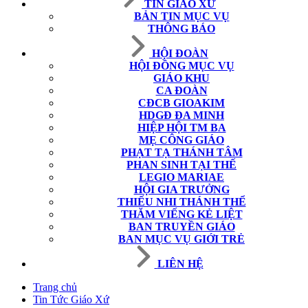
TIN GIÁO XỨ
BẢN TIN MỤC VỤ
THÔNG BÁO
HỘI ĐOÀN
HỘI ĐỒNG MỤC VỤ
GIÁO KHU
CA ĐOÀN
CĐCB GIOAKIM
HDGĐ ĐA MINH
HIỆP HỘI TM BA
MẸ CÔNG GIÁO
PHẠT TẠ THÁNH TÂM
PHAN SINH TẠI THẾ
LEGIO MARIAE
HỘI GIA TRƯỞNG
THIẾU NHI THÁNH THỂ
THĂM VIẾNG KẺ LIỆT
BAN TRUYỀN GIÁO
BAN MỤC VỤ GIỚI TRẺ
LIÊN HỆ
Trang chủ
Tin Tức Giáo Xứ