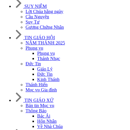
SUY NIỆM
Lời Chúa hằng ngày
Cầu Nguyện
Suy Tư
Gương Chứng Nhân
TIN GIÁO HỘI
NĂM THÁNH 2025
Phụng vụ
Phụng vụ
Thánh Nhạc
Đức Tin
Giáo Lý
Đức Tin
Kinh Thánh
Thánh Hiến
Mục vụ Gia đình
TIN GIÁO XỨ
Bản tin Mục vụ
Thông Báo
Bác Ái
Hôn Nhân
Về Nhà Chúa