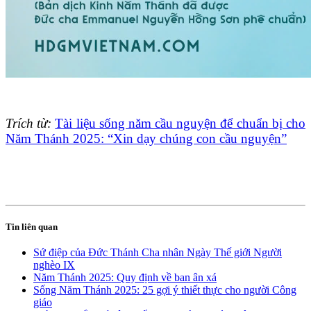
Trích từ:
Tài liệu sống năm cầu nguyện để chuẩn bị cho
Năm Thánh 2025: “Xin dạy chúng con cầu nguyện”
Tin liên quan
Sứ điệp của Đức Thánh Cha nhân Ngày Thế giới Người
nghèo IX
Năm Thánh 2025: Quy định về ban ân xá
Sống Năm Thánh 2025: 25 gợi ý thiết thực cho người Công
giáo