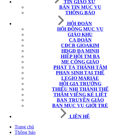
TIN GIÁO XỨ
BẢN TIN MỤC VỤ
THÔNG BÁO
HỘI ĐOÀN
HỘI ĐỒNG MỤC VỤ
GIÁO KHU
CA ĐOÀN
CĐCB GIOAKIM
HDGĐ ĐA MINH
HIỆP HỘI TM BA
MẸ CÔNG GIÁO
PHẠT TẠ THÁNH TÂM
PHAN SINH TẠI THẾ
LEGIO MARIAE
HỘI GIA TRƯỞNG
THIẾU NHI THÁNH THỂ
THĂM VIẾNG KẺ LIỆT
BAN TRUYỀN GIÁO
BAN MỤC VỤ GIỚI TRẺ
LIÊN HỆ
Trang chủ
Thông báo