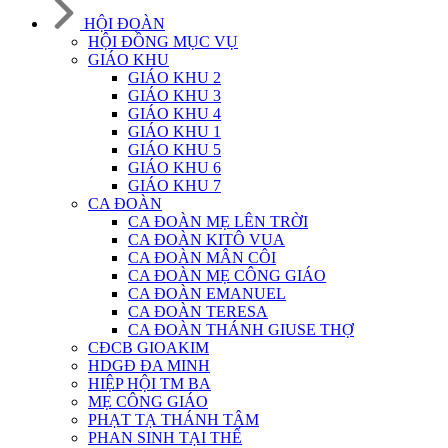
HỘI ĐOÀN
HỘI ĐỒNG MỤC VỤ
GIÁO KHU
GIÁO KHU 2
GIÁO KHU 3
GIÁO KHU 4
GIÁO KHU 1
GIÁO KHU 5
GIÁO KHU 6
GIÁO KHU 7
CA ĐOÀN
CA ĐOÀN MẸ LÊN TRỜI
CA ĐOÀN KITÔ VUA
CA ĐOÀN MÂN CÔI
CA ĐOÀN MẸ CÔNG GIÁO
CA ĐOÀN EMANUEL
CA ĐOÀN TERESA
CA ĐOÀN THÁNH GIUSE THỢ
CĐCB GIOAKIM
HDGĐ ĐA MINH
HIỆP HỘI TM BA
MẸ CÔNG GIÁO
PHẠT TẠ THÁNH TÂM
PHAN SINH TẠI THẾ