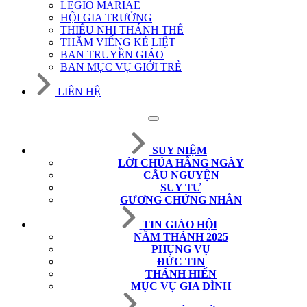
LEGIO MARIAE
HỘI GIA TRƯỞNG
THIẾU NHI THÁNH THỂ
THĂM VIẾNG KẺ LIỆT
BAN TRUYỀN GIÁO
BAN MỤC VỤ GIỚI TRẺ
LIÊN HỆ
SUY NIỆM
LỜI CHÚA HẰNG NGÀY
CẦU NGUYỆN
SUY TƯ
GƯƠNG CHỨNG NHÂN
TIN GIÁO HỘI
NĂM THÁNH 2025
PHỤNG VỤ
ĐỨC TIN
THÁNH HIẾN
MỤC VỤ GIA ĐÌNH