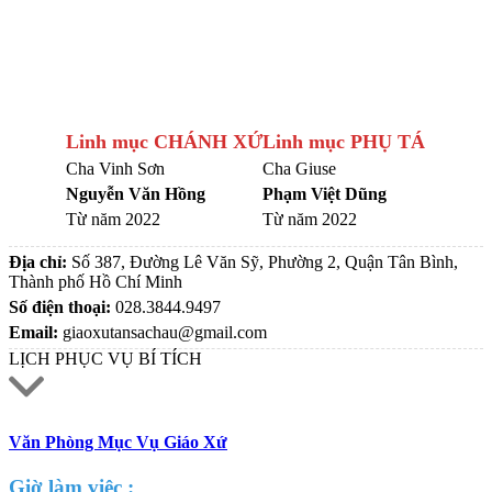
Linh mục CHÁNH XỨ
Linh mục PHỤ TÁ
Cha Vinh Sơn
Cha Giuse
Nguyễn Văn Hồng
Phạm Việt Dũng
Từ năm 2022
Từ năm 2022
Địa chỉ:
Số 387, Đường Lê Văn Sỹ, Phường 2, Quận Tân Bình,
Thành phố Hồ Chí Minh
Số điện thoại:
028.3844.9497
Email:
giaoxutansachau@gmail.com
LỊCH PHỤC VỤ BÍ TÍCH
Văn Phòng Mục Vụ Giáo Xứ
Giờ làm việc :