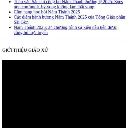
Toàn văn Sắc chỉ công bố Năm Thánh thường lệ 2025: Spes
non confundit, hy vọng không làm thất vọng
Cẩm nang học hỏi Năm Thánh 2025
Các điểm hành hương Năm Thánh 2025 của Tổng Giáo phận
Sài Gòn
Năm Thánh 2025: 34 chương trình sự kiện đầu tiên được
công bố trực tuyến
GIỚI THIỆU GIÁO XỨ