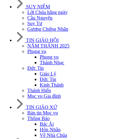
SUY NIỆM
Lời Chúa hằng ngày
Cầu Nguyện
Suy Tư
Gương Chứng Nhân
TIN GIÁO HỘI
NĂM THÁNH 2025
Phụng vụ
Phụng vụ
Thánh Nhạc
Đức Tin
Giáo Lý
Đức Tin
Kinh Thánh
Thánh Hiến
Mục vụ Gia đình
TIN GIÁO XỨ
Bản tin Mục vụ
Thông Báo
Bác Ái
Hôn Nhân
Về Nhà Chúa