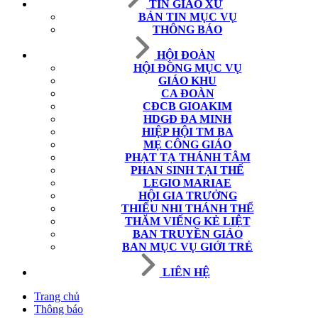
TIN GIÁO XỨ
BẢN TIN MỤC VỤ
THÔNG BÁO
HỘI ĐOÀN
HỘI ĐỒNG MỤC VỤ
GIÁO KHU
CA ĐOÀN
CĐCB GIOAKIM
HDGĐ ĐA MINH
HIỆP HỘI TM BA
MẸ CÔNG GIÁO
PHẠT TẠ THÁNH TÂM
PHAN SINH TẠI THẾ
LEGIO MARIAE
HỘI GIA TRƯỞNG
THIẾU NHI THÁNH THỂ
THĂM VIẾNG KẺ LIỆT
BAN TRUYỀN GIÁO
BAN MỤC VỤ GIỚI TRẺ
LIÊN HỆ
Trang chủ
Thông báo