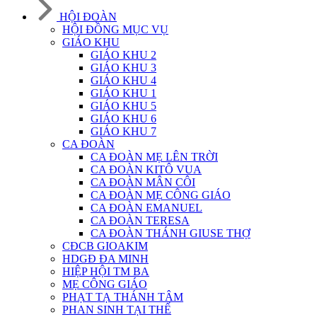
HỘI ĐOÀN
HỘI ĐỒNG MỤC VỤ
GIÁO KHU
GIÁO KHU 2
GIÁO KHU 3
GIÁO KHU 4
GIÁO KHU 1
GIÁO KHU 5
GIÁO KHU 6
GIÁO KHU 7
CA ĐOÀN
CA ĐOÀN MẸ LÊN TRỜI
CA ĐOÀN KITÔ VUA
CA ĐOÀN MÂN CÔI
CA ĐOÀN MẸ CÔNG GIÁO
CA ĐOÀN EMANUEL
CA ĐOÀN TERESA
CA ĐOÀN THÁNH GIUSE THỢ
CĐCB GIOAKIM
HDGĐ ĐA MINH
HIỆP HỘI TM BA
MẸ CÔNG GIÁO
PHẠT TẠ THÁNH TÂM
PHAN SINH TẠI THẾ