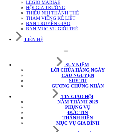
LEGIO MARIAE
HỘI GIA TRƯỞNG
THIẾU NHI THÁNH THỂ
THĂM VIẾNG KẺ LIỆT
BAN TRUYỀN GIÁO
BAN MỤC VỤ GIỚI TRẺ
LIÊN HỆ
SUY NIỆM
LỜI CHÚA HẰNG NGÀY
CẦU NGUYỆN
SUY TƯ
GƯƠNG CHỨNG NHÂN
TIN GIÁO HỘI
NĂM THÁNH 2025
PHỤNG VỤ
ĐỨC TIN
THÁNH HIẾN
MỤC VỤ GIA ĐÌNH