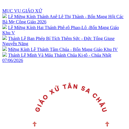
MỤC VỤ GIÁO XỨ
Lễ Mừng Kính Thánh Anê Lê Thị Thành - Bổn Mạng Hội Các
Bà Mẹ Công Giáo 2026
Lễ Mừng Kính Hai Thánh Phê-rô Phao-Lô -Bổn Mạng Giáo
Khu V
Thánh Lễ Ban Phép Bí Tích Thêm Sức - Đức Tổng Giuse
Nguyễn Năng
Mừng Kính Lễ Thánh Tâm Chúa - Bổn Mạng Giáo Khu IV
Thánh Lễ Mình Và Máu Thánh Chúa Ki-tô - Chúa Nhật
07/06/2026