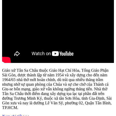
Giáo xứ Tân Sa Châu thuộc Giáo Hạt Chí Hòa, Tổng Giáo Phận
Sài Gòn, được thành lập từ năm 1954 và xây dựng cho đến năm
1964/65 nhà thờ mới hoàn chỉnh, dù trải qua nhiều thăng trầm
nhưng nhờ sự quan phòng của Chúa và sự che chở của Thánh cả
Giu-se bổn mạng, giáo xứ vẫn không ngừng thăng tiến. Nhà thờ
Tân Sa Châu thời điểm đang xây dựng tọa lạc tại phần đất trên
đường Trương Minh Ký, thuộc xã tân Sơn Hòa, tỉnh Gia-Định, Sài
Gòn xưa và nay là đường Lê Văn Sỹ, phường 02, Quận Tân Bình,
TP.HCM.