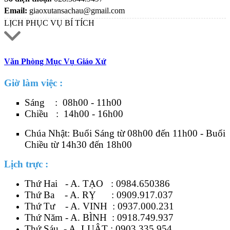
Email:
giaoxutansachau@gmail.com
LỊCH PHỤC VỤ BÍ TÍCH
Văn Phòng Mục Vụ Giáo Xứ
Giờ làm việc :
Sáng : 08h00 - 11h00
Chiều : 14h00 - 16h00
Chúa Nhật: Buổi Sáng từ 08h00 đến 11h00 - Buổi
Chiều từ 14h30 đến 18h00
Lịch trực :
Thứ Hai - A. TẠO :
0984.650386
Thứ Ba - A. RỴ :
0909.917.037
Thứ Tư - A. VINH :
0937.000.231
Thứ Năm - A. BÌNH :
0918.749.937
Thứ Sáu - A. LUẬT :
0903.335.954