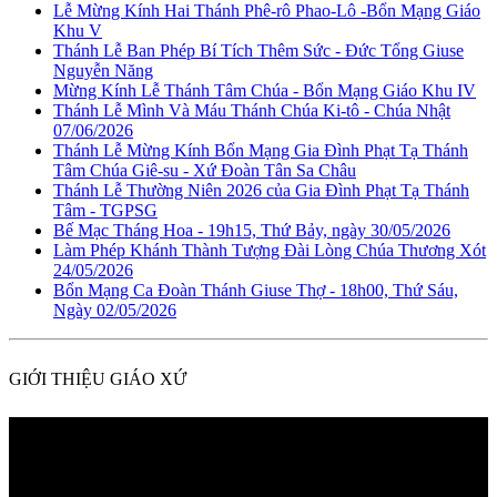
Lễ Mừng Kính Hai Thánh Phê-rô Phao-Lô -Bổn Mạng Giáo
Khu V
Thánh Lễ Ban Phép Bí Tích Thêm Sức - Đức Tổng Giuse
Nguyễn Năng
Mừng Kính Lễ Thánh Tâm Chúa - Bổn Mạng Giáo Khu IV
Thánh Lễ Mình Và Máu Thánh Chúa Ki-tô - Chúa Nhật
07/06/2026
Thánh Lễ Mừng Kính Bổn Mạng Gia Đình Phạt Tạ Thánh
Tâm Chúa Giê-su - Xứ Đoàn Tân Sa Châu
Thánh Lễ Thường Niên 2026 của Gia Đình Phạt Tạ Thánh
Tâm - TGPSG
Bế Mạc Tháng Hoa - 19h15, Thứ Bảy, ngày 30/05/2026
Làm Phép Khánh Thành Tượng Đài Lòng Chúa Thương Xót
24/05/2026
Bổn Mạng Ca Đoàn Thánh Giuse Thợ - 18h00, Thứ Sáu,
Ngày 02/05/2026
GIỚI THIỆU GIÁO XỨ