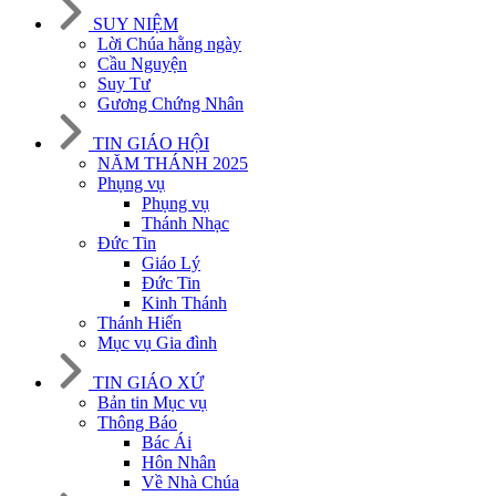
SUY NIỆM
Lời Chúa hằng ngày
Cầu Nguyện
Suy Tư
Gương Chứng Nhân
TIN GIÁO HỘI
NĂM THÁNH 2025
Phụng vụ
Phụng vụ
Thánh Nhạc
Đức Tin
Giáo Lý
Đức Tin
Kinh Thánh
Thánh Hiến
Mục vụ Gia đình
TIN GIÁO XỨ
Bản tin Mục vụ
Thông Báo
Bác Ái
Hôn Nhân
Về Nhà Chúa