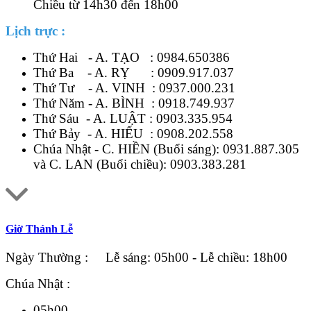
Chiều từ 14h30 đến 18h00
Lịch trực :
Thứ Hai - A. TẠO :
0984.650386
Thứ Ba - A. RỴ :
0909.917.037
Thứ Tư - A. VINH :
0937.000.231
Thứ Năm - A. BÌNH :
0918.749.937
Thứ Sáu - A. LUẬT :
0903.335.954
Thứ Bảy - A. HIẾU :
0908.202.558
Chúa Nhật - C. HIỀN (Buổi sáng):
0931.887.305
và C. LAN (Buổi chiều):
0903.383.281
Giờ Thánh Lễ
Ngày Thường : Lễ sáng: 05h00 - Lễ chiều: 18h00
Chúa Nhật :
05h00