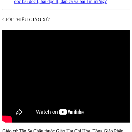
đọc bài đọc I, bài đọc II, đáp ca và bài Tin mừng?
GIỚI THIỆU GIÁO XỨ
Giáo xứ Tân Sa Châu thuộc Giáo Hạt Chí Hòa, Tổng Giáo Phận