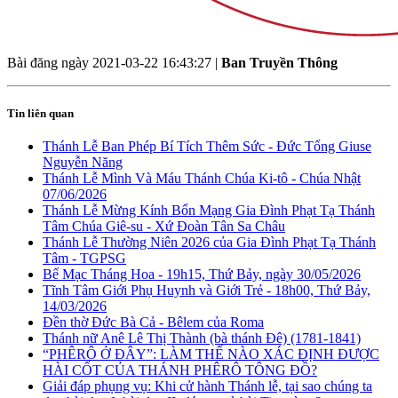
Bài đăng ngày
2021-03-22 16:43:27
|
Ban Truyền Thông
Tin liên quan
Thánh Lễ Ban Phép Bí Tích Thêm Sức - Đức Tổng Giuse
Nguyễn Năng
Thánh Lễ Mình Và Máu Thánh Chúa Ki-tô - Chúa Nhật
07/06/2026
Thánh Lễ Mừng Kính Bổn Mạng Gia Đình Phạt Tạ Thánh
Tâm Chúa Giê-su - Xứ Đoàn Tân Sa Châu
Thánh Lễ Thường Niên 2026 của Gia Đình Phạt Tạ Thánh
Tâm - TGPSG
Bế Mạc Tháng Hoa - 19h15, Thứ Bảy, ngày 30/05/2026
Tĩnh Tâm Giới Phụ Huynh và Giới Trẻ - 18h00, Thứ Bảy,
14/03/2026
Đền thờ Đức Bà Cả - Bêlem của Roma
Thánh nữ Anê Lê Thị Thành (bà thánh Đê) (1781-1841)
“PHÊRÔ Ở ĐÂY”: LÀM THẾ NÀO XÁC ĐỊNH ĐƯỢC
HÀI CỐT CỦA THÁNH PHÊRÔ TÔNG ĐỒ?
Giải đáp phụng vụ: Khi cử hành Thánh lễ, tại sao chúng ta