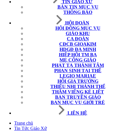
TIN GIÁO XỨ
BẢN TIN MỤC VỤ
THÔNG BÁO
HỘI ĐOÀN
HỘI ĐỒNG MỤC VỤ
GIÁO KHU
CA ĐOÀN
CĐCB GIOAKIM
HDGĐ ĐA MINH
HIỆP HỘI TM BA
MẸ CÔNG GIÁO
PHẠT TẠ THÁNH TÂM
PHAN SINH TẠI THẾ
LEGIO MARIAE
HỘI GIA TRƯỞNG
THIẾU NHI THÁNH THỂ
THĂM VIẾNG KẺ LIỆT
BAN TRUYỀN GIÁO
BAN MỤC VỤ GIỚI TRẺ
LIÊN HỆ
Trang chủ
Tin Tức Giáo Xứ