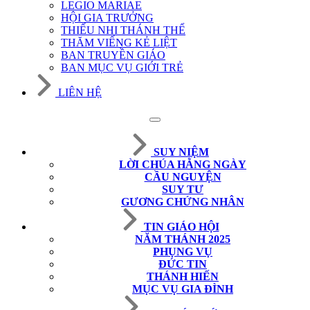
LEGIO MARIAE
HỘI GIA TRƯỞNG
THIẾU NHI THÁNH THỂ
THĂM VIẾNG KẺ LIỆT
BAN TRUYỀN GIÁO
BAN MỤC VỤ GIỚI TRẺ
LIÊN HỆ
SUY NIỆM
LỜI CHÚA HẰNG NGÀY
CẦU NGUYỆN
SUY TƯ
GƯƠNG CHỨNG NHÂN
TIN GIÁO HỘI
NĂM THÁNH 2025
PHỤNG VỤ
ĐỨC TIN
THÁNH HIẾN
MỤC VỤ GIA ĐÌNH