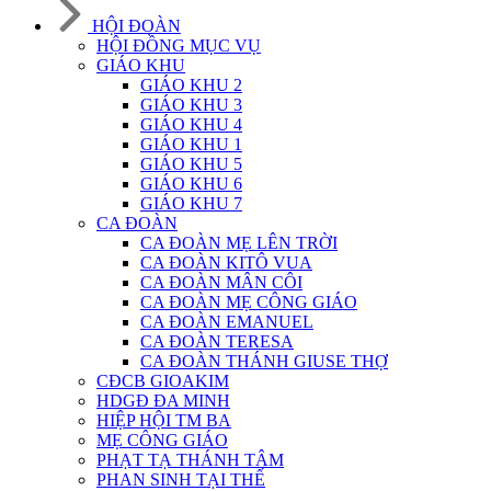
HỘI ĐOÀN
HỘI ĐỒNG MỤC VỤ
GIÁO KHU
GIÁO KHU 2
GIÁO KHU 3
GIÁO KHU 4
GIÁO KHU 1
GIÁO KHU 5
GIÁO KHU 6
GIÁO KHU 7
CA ĐOÀN
CA ĐOÀN MẸ LÊN TRỜI
CA ĐOÀN KITÔ VUA
CA ĐOÀN MÂN CÔI
CA ĐOÀN MẸ CÔNG GIÁO
CA ĐOÀN EMANUEL
CA ĐOÀN TERESA
CA ĐOÀN THÁNH GIUSE THỢ
CĐCB GIOAKIM
HDGĐ ĐA MINH
HIỆP HỘI TM BA
MẸ CÔNG GIÁO
PHẠT TẠ THÁNH TÂM
PHAN SINH TẠI THẾ