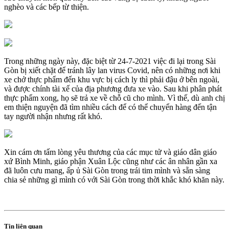
nghèo và các bếp từ thiện.
Trong những ngày này, đặc biệt từ 24-7-2021 việc đi lại trong Sài
Gòn bị xiết chặt để tránh lây lan virus Covid, nên có những nơi khi
xe chở thực phẩm đến khu vực bị cách ly thì phải đậu ở bên ngoài,
và được chính tài xế của địa phương đưa xe vào. Sau khi phân phát
thực phẩm xong, họ sẽ trả xe về chỗ cũ cho mình. Vì thế, dù anh chị
em thiện nguyện đã tìm nhiều cách để có thể chuyển hàng đến tận
tay người nhận nhưng rất khó.
Xin cám ơn tấm lòng yêu thương của các mục tử và giáo dân giáo
xứ Bình Minh, giáo phận Xuân Lộc cũng như các ân nhân gần xa
đã luôn cưu mang, ấp ủ Sài Gòn trong trái tim mình và sẵn sàng
chia sẻ những gì mình có với Sài Gòn trong thời khắc khó khăn này.
Tin liên quan