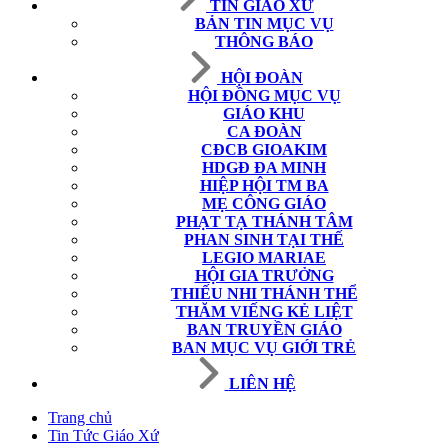
TIN GIÁO XỨ
BẢN TIN MỤC VỤ
THÔNG BÁO
HỘI ĐOÀN
HỘI ĐỒNG MỤC VỤ
GIÁO KHU
CA ĐOÀN
CĐCB GIOAKIM
HDGĐ ĐA MINH
HIỆP HỘI TM BA
MẸ CÔNG GIÁO
PHẠT TẠ THÁNH TÂM
PHAN SINH TẠI THẾ
LEGIO MARIAE
HỘI GIA TRƯỞNG
THIẾU NHI THÁNH THỂ
THĂM VIẾNG KẺ LIỆT
BAN TRUYỀN GIÁO
BAN MỤC VỤ GIỚI TRẺ
LIÊN HỆ
Trang chủ
Tin Tức Giáo Xứ