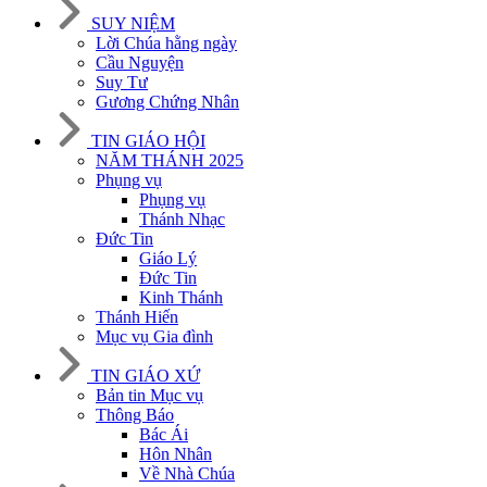
SUY NIỆM
Lời Chúa hằng ngày
Cầu Nguyện
Suy Tư
Gương Chứng Nhân
TIN GIÁO HỘI
NĂM THÁNH 2025
Phụng vụ
Phụng vụ
Thánh Nhạc
Đức Tin
Giáo Lý
Đức Tin
Kinh Thánh
Thánh Hiến
Mục vụ Gia đình
TIN GIÁO XỨ
Bản tin Mục vụ
Thông Báo
Bác Ái
Hôn Nhân
Về Nhà Chúa