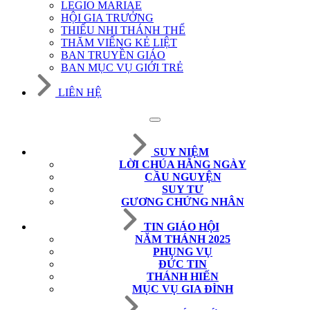
LEGIO MARIAE
HỘI GIA TRƯỞNG
THIẾU NHI THÁNH THỂ
THĂM VIẾNG KẺ LIỆT
BAN TRUYỀN GIÁO
BAN MỤC VỤ GIỚI TRẺ
LIÊN HỆ
SUY NIỆM
LỜI CHÚA HẰNG NGÀY
CẦU NGUYỆN
SUY TƯ
GƯƠNG CHỨNG NHÂN
TIN GIÁO HỘI
NĂM THÁNH 2025
PHỤNG VỤ
ĐỨC TIN
THÁNH HIẾN
MỤC VỤ GIA ĐÌNH