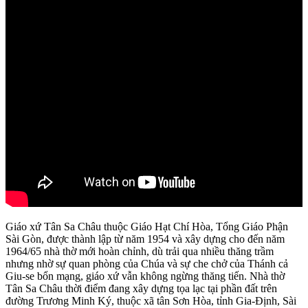
Giáo xứ Tân Sa Châu thuộc Giáo Hạt Chí Hòa, Tổng Giáo Phận
Sài Gòn, được thành lập từ năm 1954 và xây dựng cho đến năm
1964/65 nhà thờ mới hoàn chỉnh, dù trải qua nhiều thăng trầm
nhưng nhờ sự quan phòng của Chúa và sự che chở của Thánh cả
Giu-se bổn mạng, giáo xứ vẫn không ngừng thăng tiến. Nhà thờ
Tân Sa Châu thời điểm đang xây dựng tọa lạc tại phần đất trên
đường Trương Minh Ký, thuộc xã tân Sơn Hòa, tỉnh Gia-Định, Sài