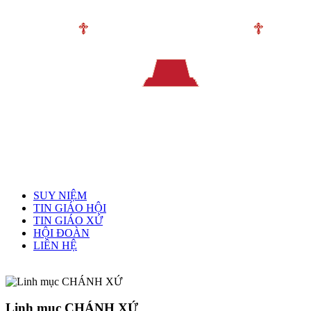
Menu chính
SUY NIỆM
TIN GIÁO HỘI
TIN GIÁO XỨ
HỘI ĐOÀN
LIÊN HỆ
Linh mục quản xứ
Linh mục CHÁNH XỨ