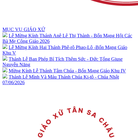
MỤC VỤ GIÁO XỨ
Lễ Mừng Kính Thánh Anê Lê Thị Thành - Bổn Mạng Hội Các
Bà Mẹ Công Giáo 2026
Lễ Mừng Kính Hai Thánh Phê-rô Phao-Lô -Bổn Mạng Giáo
Khu V
Thánh Lễ Ban Phép Bí Tích Thêm Sức - Đức Tổng Giuse
Nguyễn Năng
Mừng Kính Lễ Thánh Tâm Chúa - Bổn Mạng Giáo Khu IV
Thánh Lễ Mình Và Máu Thánh Chúa Ki-tô - Chúa Nhật
07/06/2026