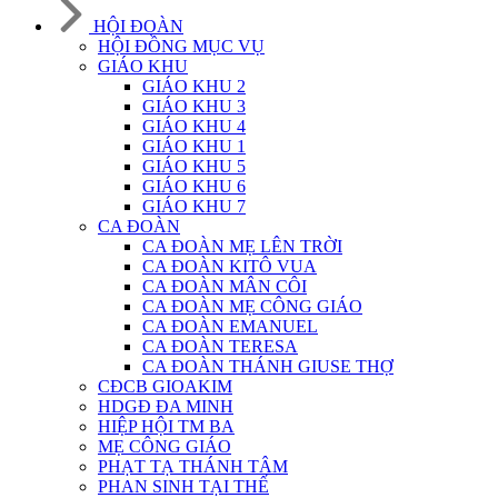
HỘI ĐOÀN
HỘI ĐỒNG MỤC VỤ
GIÁO KHU
GIÁO KHU 2
GIÁO KHU 3
GIÁO KHU 4
GIÁO KHU 1
GIÁO KHU 5
GIÁO KHU 6
GIÁO KHU 7
CA ĐOÀN
CA ĐOÀN MẸ LÊN TRỜI
CA ĐOÀN KITÔ VUA
CA ĐOÀN MÂN CÔI
CA ĐOÀN MẸ CÔNG GIÁO
CA ĐOÀN EMANUEL
CA ĐOÀN TERESA
CA ĐOÀN THÁNH GIUSE THỢ
CĐCB GIOAKIM
HDGĐ ĐA MINH
HIỆP HỘI TM BA
MẸ CÔNG GIÁO
PHẠT TẠ THÁNH TÂM
PHAN SINH TẠI THẾ