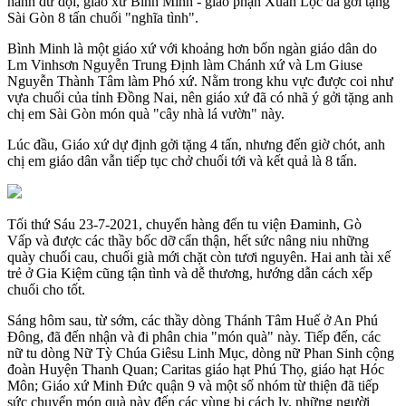
hành dữ dội, giáo xứ Bình Minh - giáo phận Xuân Lộc đã gởi tặng
Sài Gòn 8 tấn chuối "nghĩa tình".
Bình Minh là một giáo xứ với khoảng hơn bốn ngàn giáo dân do
Lm Vinhsơn Nguyễn Trung Định làm Chánh xứ và Lm Giuse
Nguyễn Thành Tâm làm Phó xứ. Nằm trong khu vực được coi như
vựa chuối của tỉnh Đồng Nai, nên giáo xứ đã có nhã ý gởi tặng anh
chị em Sài Gòn món quà "cây nhà lá vườn" này.
Lúc đầu, Giáo xứ dự định gởi tặng 4 tấn, nhưng đến giờ chót, anh
chị em giáo dân vẫn tiếp tục chở chuối tới và kết quả là 8 tấn.
Tối thứ Sáu 23-7-2021, chuyến hàng đến tu viện Đaminh, Gò
Vấp và được các thầy bốc dỡ cẩn thận, hết sức nâng niu những
quày chuối cau, chuối già mới chặt còn tươi nguyên. Hai anh tài xế
trẻ ở Gia Kiệm cũng tận tình và dễ thương, hướng dẫn cách xếp
chuối cho tốt.
Sáng hôm sau, từ sớm, các thầy dòng Thánh Tâm Huế ở An Phú
Đông, đã đến nhận và đi phân chia "món quà" này. Tiếp đến, các
nữ tu dòng Nữ Tỳ Chúa Giêsu Linh Mục, dòng nữ Phan Sinh cộng
đoàn Huyện Thanh Quan; Caritas giáo hạt Phú Thọ, giáo hạt Hóc
Môn; Giáo xứ Minh Đức quận 9 và một số nhóm từ thiện đã tiếp
sức chuyển món quà này đến các vùng bị cách ly, những người