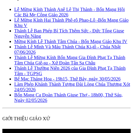
Lễ Mừng Kính Thánh Anê Lê Thị Thành - Bổn Mạng Hội
Các Bà Mẹ Công Giáo 2026
Lễ Mừng Kính Hai Thánh Phê-rô Phao-Lô -Bổn Mạng Giáo
Khu V
Thánh Lễ Ban Phép Bí Tích Thêm Sức - Đức Tổng Giuse
Nguyễn Năng
Mừng Kính Lễ Thánh Tâm Chúa - Bổn Mạng Giáo Khu IV
Thánh Lễ Mình Và Máu Thánh Chúa Ki-tô - Chúa Nhật
07/06/2026
Thánh Lễ Mừng Kính Bổn Mạng Gia Đình Phạt Tạ Thánh
Tâm Chúa Giê-su - Xứ Đoàn Tân Sa Châu
Thánh Lễ Thường Niên 2026 của Gia Đình Phạt Tạ Thánh
Tâm - TGPSG
Bế Mạc Tháng Hoa - 19h15, Thứ Bảy, ngày 30/05/2026
Làm Phép Khánh Thành Tượng Đài Lòng Chúa Thương Xót
24/05/2026
Bổn Mạng Ca Đoàn Thánh Giuse Thợ - 18h00, Thứ Sáu,
Ngày 02/05/2026
GIỚI THIỆU GIÁO XỨ