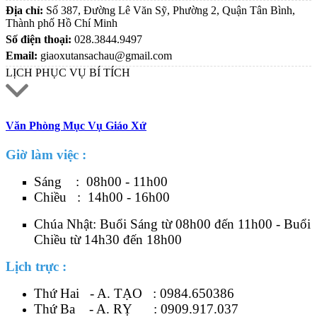
Địa chỉ:
Số 387, Đường Lê Văn Sỹ, Phường 2, Quận Tân Bình,
Thành phố Hồ Chí Minh
Số điện thoại:
028.3844.9497
Email:
giaoxutansachau@gmail.com
LỊCH PHỤC VỤ BÍ TÍCH
Văn Phòng Mục Vụ Giáo Xứ
Giờ làm việc :
Sáng : 08h00 - 11h00
Chiều : 14h00 - 16h00
Chúa Nhật: Buổi Sáng từ 08h00 đến 11h00 - Buổi
Chiều từ 14h30 đến 18h00
Lịch trực :
Thứ Hai - A. TẠO :
0984.650386
Thứ Ba - A. RỴ :
0909.917.037