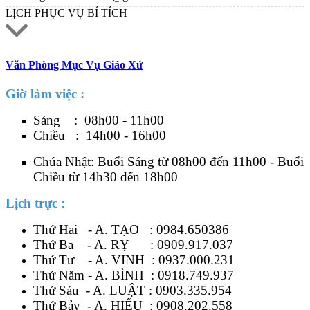
LỊCH PHỤC VỤ BÍ TÍCH
Văn Phòng Mục Vụ Giáo Xứ
Giờ làm việc :
Sáng : 08h00 - 11h00
Chiều : 14h00 - 16h00
Chúa Nhật: Buổi Sáng từ 08h00 đến 11h00 - Buổi
Chiều từ 14h30 đến 18h00
Lịch trực :
Thứ Hai - A. TẠO :
0984.650386
Thứ Ba - A. RỴ :
0909.917.037
Thứ Tư - A. VINH :
0937.000.231
Thứ Năm - A. BÌNH :
0918.749.937
Thứ Sáu - A. LUẬT :
0903.335.954
Thứ Bảy - A. HIẾU :
0908.202.558