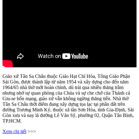
Giáo xứ Tân Sa Châu thuộc Giáo Hạt Chí Hòa, Tổng Giáo Phận
Sài Gòn, được thành lập từ năm 1954 và xây dựng cho đến năm
1964/65 nhà thờ mới hoàn chỉnh, dù trải qua nhiều thăng trầm
nhưng nhờ sự quan phòng của Chúa và sự che chở của Thánh cả
Giu-se bổn mạng, giáo xứ vẫn không ngừng thăng tiến. Nhà thờ
Tân Sa Châu thời điểm đang xây dựng tọa lạc tại phần đất trên
đường Trương Minh Ký, thuộc xã tân Sơn Hòa, tỉnh Gia-Định, Sài
Gòn xưa và nay là đường Lê Văn Sỹ, phường 02, Quận Tân Bình,
TP.HCM.
Xem chi tiết
>>>