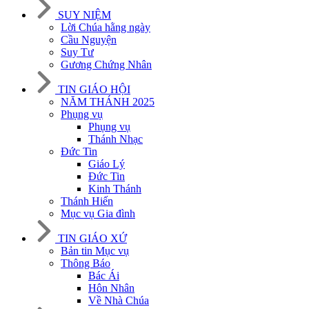
SUY NIỆM
Lời Chúa hằng ngày
Cầu Nguyện
Suy Tư
Gương Chứng Nhân
TIN GIÁO HỘI
NĂM THÁNH 2025
Phụng vụ
Phụng vụ
Thánh Nhạc
Đức Tin
Giáo Lý
Đức Tin
Kinh Thánh
Thánh Hiến
Mục vụ Gia đình
TIN GIÁO XỨ
Bản tin Mục vụ
Thông Báo
Bác Ái
Hôn Nhân
Về Nhà Chúa