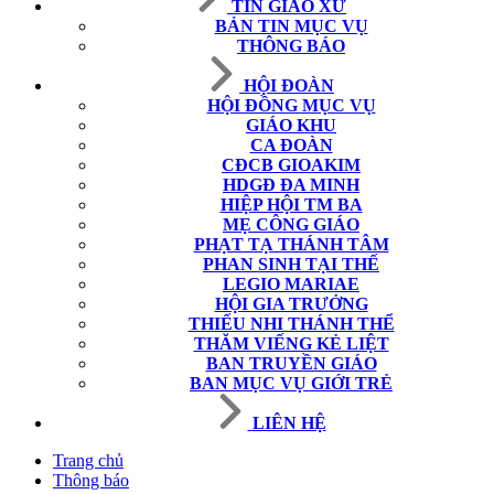
TIN GIÁO XỨ
BẢN TIN MỤC VỤ
THÔNG BÁO
HỘI ĐOÀN
HỘI ĐỒNG MỤC VỤ
GIÁO KHU
CA ĐOÀN
CĐCB GIOAKIM
HDGĐ ĐA MINH
HIỆP HỘI TM BA
MẸ CÔNG GIÁO
PHẠT TẠ THÁNH TÂM
PHAN SINH TẠI THẾ
LEGIO MARIAE
HỘI GIA TRƯỞNG
THIẾU NHI THÁNH THỂ
THĂM VIẾNG KẺ LIỆT
BAN TRUYỀN GIÁO
BAN MỤC VỤ GIỚI TRẺ
LIÊN HỆ
Trang chủ
Thông báo