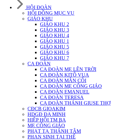
HỘI ĐOÀN
HỘI ĐỒNG MỤC VỤ
GIÁO KHU
GIÁO KHU 2
GIÁO KHU 3
GIÁO KHU 4
GIÁO KHU 1
GIÁO KHU 5
GIÁO KHU 6
GIÁO KHU 7
CA ĐOÀN
CA ĐOÀN MẸ LÊN TRỜI
CA ĐOÀN KITÔ VUA
CA ĐOÀN MÂN CÔI
CA ĐOÀN MẸ CÔNG GIÁO
CA ĐOÀN EMANUEL
CA ĐOÀN TERESA
CA ĐOÀN THÁNH GIUSE THỢ
CĐCB GIOAKIM
HDGĐ ĐA MINH
HIỆP HỘI TM BA
MẸ CÔNG GIÁO
PHẠT TẠ THÁNH TÂM
PHAN SINH TẠI THẾ