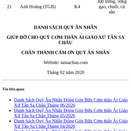
300 trứng, 50kg
21
Anh Hoàng (TGB)
K4
gạo, chuối, củ
sắn
DANH SÁCH QUÝ ÂN NHÂN
GIÚP ĐỠ CHO QUỸ CƠM THÂN ÁI GIÁO XỨ TÂN SA
CHÂU
CHÂN THÀNH CÁM ƠN QUÝ ÂN NHÂN
Website: tansachau.com
Tháng 02 năm 2020
Tin liên quan
Danh Sách Quý Ân Nhân Đóng Góp Bữa Cơm thân Ái Giáo
Xứ Tân Sa Châu Tháng 06/2026
Danh Sách Quý Ân Nhân Đóng Góp Bữa Cơm thân Ái Giáo
Xứ Tân Sa Châu Tháng 05/2026
Danh Sách Quý Ân Nhân Đóng Góp Bữa Cơm thân Ái Giáo
Xứ Tân Sa Châu Tháng 04/2026