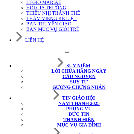
LEGIO MARIAE
HỘI GIA TRƯỞNG
THIẾU NHI THÁNH THỂ
THĂM VIẾNG KẺ LIỆT
BAN TRUYỀN GIÁO
BAN MỤC VỤ GIỚI TRẺ
LIÊN HỆ
SUY NIỆM
LỜI CHÚA HẰNG NGÀY
CẦU NGUYỆN
SUY TƯ
GƯƠNG CHỨNG NHÂN
TIN GIÁO HỘI
NĂM THÁNH 2025
PHỤNG VỤ
ĐỨC TIN
THÁNH HIẾN
MỤC VỤ GIA ĐÌNH