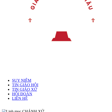
Menu chính
SUY NIỆM
TIN GIÁO HỘI
TIN GIÁO XỨ
HỘI ĐOÀN
LIÊN HỆ
Linh mục quản xứ