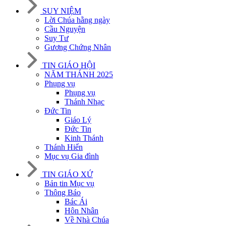
SUY NIỆM
Lời Chúa hằng ngày
Cầu Nguyện
Suy Tư
Gương Chứng Nhân
TIN GIÁO HỘI
NĂM THÁNH 2025
Phụng vụ
Phụng vụ
Thánh Nhạc
Đức Tin
Giáo Lý
Đức Tin
Kinh Thánh
Thánh Hiến
Mục vụ Gia đình
TIN GIÁO XỨ
Bản tin Mục vụ
Thông Báo
Bác Ái
Hôn Nhân
Về Nhà Chúa