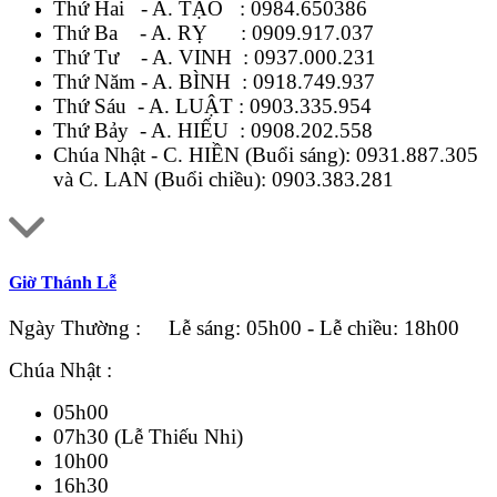
Thứ Hai - A. TẠO :
0984.650386
Thứ Ba - A. RỴ :
0909.917.037
Thứ Tư - A. VINH :
0937.000.231
Thứ Năm - A. BÌNH :
0918.749.937
Thứ Sáu - A. LUẬT :
0903.335.954
Thứ Bảy - A. HIẾU :
0908.202.558
Chúa Nhật - C. HIỀN (Buổi sáng):
0931.887.305
và C. LAN (Buổi chiều):
0903.383.281
Giờ Thánh Lễ
Ngày Thường : Lễ sáng: 05h00 - Lễ chiều: 18h00
Chúa Nhật :
05h00
07h30 (Lễ Thiếu Nhi)
10h00
16h30