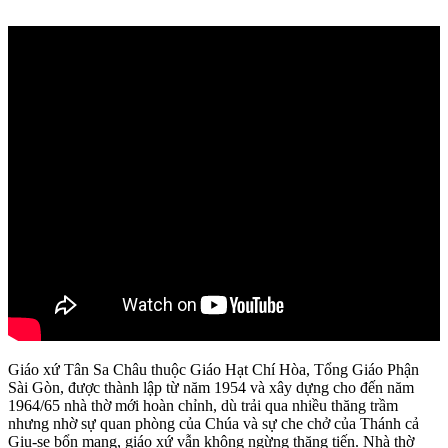
Giáo xứ Tân Sa Châu thuộc Giáo Hạt Chí Hòa, Tổng Giáo Phận
Sài Gòn, được thành lập từ năm 1954 và xây dựng cho đến năm
1964/65 nhà thờ mới hoàn chỉnh, dù trải qua nhiều thăng trầm
nhưng nhờ sự quan phòng của Chúa và sự che chở của Thánh cả
Giu-se bổn mạng, giáo xứ vẫn không ngừng thăng tiến. Nhà thờ