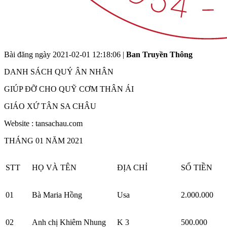
Bài đăng ngày
2021-02-01 12:18:06
|
Ban Truyền Thông
DANH SÁCH QUÝ ÂN NHÂN
GIÚP ĐỠ CHO QUỸ CƠM THÂN ÁI
GIÁO XỨ TÂN SA CHÂU
Website : tansachau.com
THÁNG 01 NĂM 2021
STT
HỌ VÀ TÊN
ĐỊA CHỈ
SỐ TIỀN
01
Bà Maria Hồng
Usa
2.000.000
02
Anh chị Khiêm Nhung
K 3
500.000