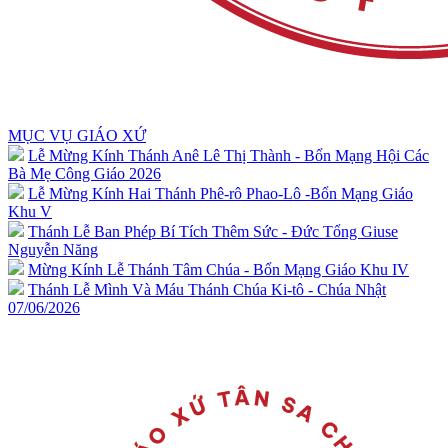
MỤC VỤ GIÁO XỨ
Lễ Mừng Kính Thánh Anê Lê Thị Thành - Bổn Mạng Hội Các
Bà Mẹ Công Giáo 2026
Lễ Mừng Kính Hai Thánh Phê-rô Phao-Lô -Bổn Mạng Giáo
Khu V
Thánh Lễ Ban Phép Bí Tích Thêm Sức - Đức Tổng Giuse
Nguyễn Năng
Mừng Kính Lễ Thánh Tâm Chúa - Bổn Mạng Giáo Khu IV
Thánh Lễ Mình Và Máu Thánh Chúa Ki-tô - Chúa Nhật
07/06/2026