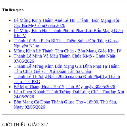
Tin liên quan
Lễ Mừng Kính Thánh Anê Lê Thị Thành - Bổn Mạng Hội
Các Bà Mẹ Công Giáo 2026
Lễ Mừng Kính Hai Thánh Phê-rô Phao-Lô -Bổn Mạng Giáo
Khu V
Thánh Lễ Ban Phép Bí Tích Thêm Sức - Đức Tổng Giuse
Nguyễn Năng
Mừng Kính Lễ Thánh Tâm Chúa - Bổn Mạng Giáo Khu IV
Thánh Lễ Mình Và Máu Thánh Chúa Ki-tô - Chúa Nhật
07/06/2026
Thánh Lễ Mừng Kính Bổn Mạng Gia Đình Phạt Tạ Thánh
Tâm Chúa Giê-su - Xứ Đoàn Tân Sa Châu
Thánh Lễ Thường Niên 2026 của Gia Đình Phạt Tạ Thánh
Tâm - TGPSG
Bế Mạc Tháng Hoa - 19h15, Thứ Bảy, ngày 30/05/2026
Làm Phép Khánh Thành Tượng Đài Lòng Chúa Thương Xót
24/05/2026
Bổn Mạng Ca Đoàn Thánh Giuse Thợ - 18h00, Thứ Sáu,
Ngày 02/05/2026
GIỚI THIỆU GIÁO XỨ