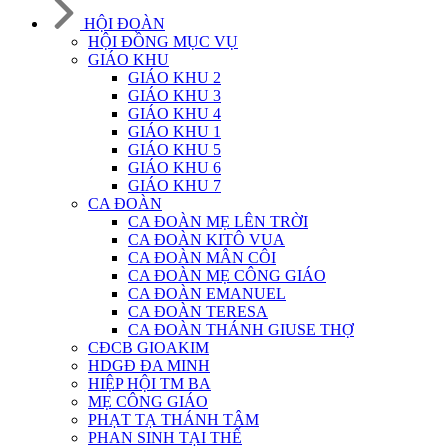
HỘI ĐOÀN
HỘI ĐỒNG MỤC VỤ
GIÁO KHU
GIÁO KHU 2
GIÁO KHU 3
GIÁO KHU 4
GIÁO KHU 1
GIÁO KHU 5
GIÁO KHU 6
GIÁO KHU 7
CA ĐOÀN
CA ĐOÀN MẸ LÊN TRỜI
CA ĐOÀN KITÔ VUA
CA ĐOÀN MÂN CÔI
CA ĐOÀN MẸ CÔNG GIÁO
CA ĐOÀN EMANUEL
CA ĐOÀN TERESA
CA ĐOÀN THÁNH GIUSE THỢ
CĐCB GIOAKIM
HDGĐ ĐA MINH
HIỆP HỘI TM BA
MẸ CÔNG GIÁO
PHẠT TẠ THÁNH TÂM
PHAN SINH TẠI THẾ