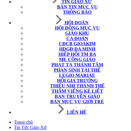
TIN GIÁO XỨ
BẢN TIN MỤC VỤ
THÔNG BÁO
HỘI ĐOÀN
HỘI ĐỒNG MỤC VỤ
GIÁO KHU
CA ĐOÀN
CĐCB GIOAKIM
HDGĐ ĐA MINH
HIỆP HỘI TM BA
MẸ CÔNG GIÁO
PHẠT TẠ THÁNH TÂM
PHAN SINH TẠI THẾ
LEGIO MARIAE
HỘI GIA TRƯỞNG
THIẾU NHI THÁNH THỂ
THĂM VIẾNG KẺ LIỆT
BAN TRUYỀN GIÁO
BAN MỤC VỤ GIỚI TRẺ
LIÊN HỆ
Trang chủ
Tin Tức Giáo Xứ