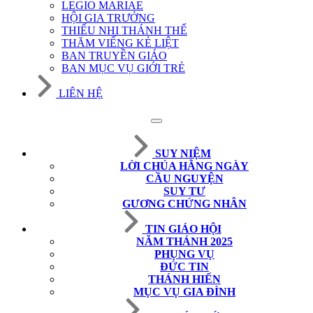
LEGIO MARIAE
HỘI GIA TRƯỞNG
THIẾU NHI THÁNH THỂ
THĂM VIẾNG KẺ LIỆT
BAN TRUYỀN GIÁO
BAN MỤC VỤ GIỚI TRẺ
LIÊN HỆ
SUY NIỆM
LỜI CHÚA HẰNG NGÀY
CẦU NGUYỆN
SUY TƯ
GƯƠNG CHỨNG NHÂN
TIN GIÁO HỘI
NĂM THÁNH 2025
PHỤNG VỤ
ĐỨC TIN
THÁNH HIẾN
MỤC VỤ GIA ĐÌNH