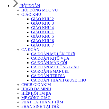
HỘI ĐOÀN
HỘI ĐỒNG MỤC VỤ
GIÁO KHU
GIÁO KHU 2
GIÁO KHU 3
GIÁO KHU 4
GIÁO KHU 1
GIÁO KHU 5
GIÁO KHU 6
GIÁO KHU 7
CA ĐOÀN
CA ĐOÀN MẸ LÊN TRỜI
CA ĐOÀN KITÔ VUA
CA ĐOÀN MÂN CÔI
CA ĐOÀN MẸ CÔNG GIÁO
CA ĐOÀN EMANUEL
CA ĐOÀN TERESA
CA ĐOÀN THÁNH GIUSE THỢ
CĐCB GIOAKIM
HDGĐ ĐA MINH
HIỆP HỘI TM BA
MẸ CÔNG GIÁO
PHẠT TẠ THÁNH TÂM
PHAN SINH TẠI THẾ