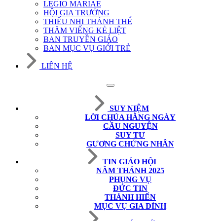
LEGIO MARIAE
HỘI GIA TRƯỞNG
THIẾU NHI THÁNH THỂ
THĂM VIẾNG KẺ LIỆT
BAN TRUYỀN GIÁO
BAN MỤC VỤ GIỚI TRẺ
LIÊN HỆ
SUY NIỆM
LỜI CHÚA HẰNG NGÀY
CẦU NGUYỆN
SUY TƯ
GƯƠNG CHỨNG NHÂN
TIN GIÁO HỘI
NĂM THÁNH 2025
PHỤNG VỤ
ĐỨC TIN
THÁNH HIẾN
MỤC VỤ GIA ĐÌNH