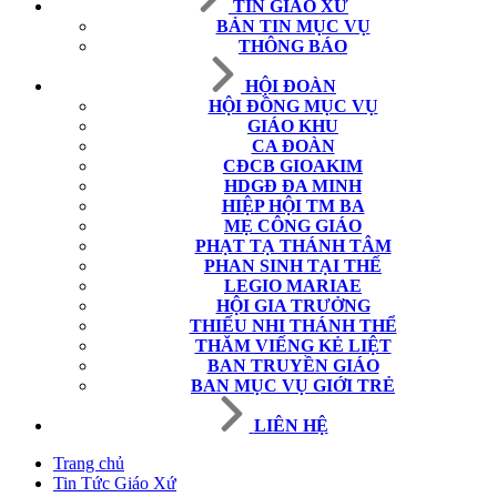
TIN GIÁO XỨ
BẢN TIN MỤC VỤ
THÔNG BÁO
HỘI ĐOÀN
HỘI ĐỒNG MỤC VỤ
GIÁO KHU
CA ĐOÀN
CĐCB GIOAKIM
HDGĐ ĐA MINH
HIỆP HỘI TM BA
MẸ CÔNG GIÁO
PHẠT TẠ THÁNH TÂM
PHAN SINH TẠI THẾ
LEGIO MARIAE
HỘI GIA TRƯỞNG
THIẾU NHI THÁNH THỂ
THĂM VIẾNG KẺ LIỆT
BAN TRUYỀN GIÁO
BAN MỤC VỤ GIỚI TRẺ
LIÊN HỆ
Trang chủ
Tin Tức Giáo Xứ