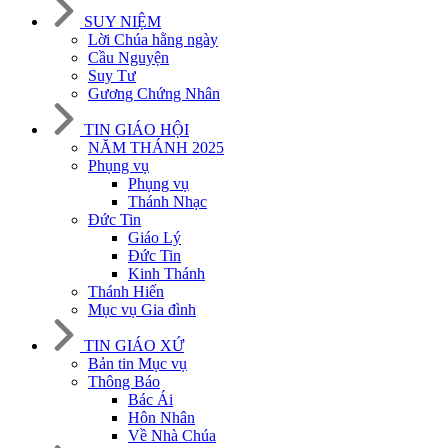
SUY NIỆM
Lời Chúa hằng ngày
Cầu Nguyện
Suy Tư
Gương Chứng Nhân
TIN GIÁO HỘI
NĂM THÁNH 2025
Phụng vụ
Phụng vụ
Thánh Nhạc
Đức Tin
Giáo Lý
Đức Tin
Kinh Thánh
Thánh Hiến
Mục vụ Gia đình
TIN GIÁO XỨ
Bản tin Mục vụ
Thông Báo
Bác Ái
Hôn Nhân
Về Nhà Chúa