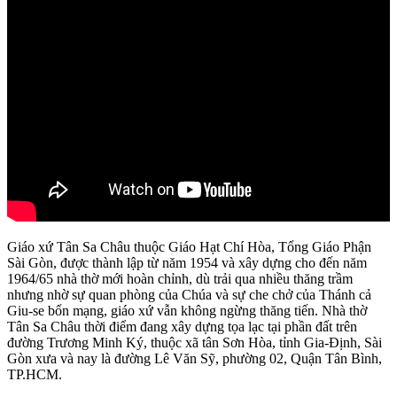
Giáo xứ Tân Sa Châu thuộc Giáo Hạt Chí Hòa, Tổng Giáo Phận
Sài Gòn, được thành lập từ năm 1954 và xây dựng cho đến năm
1964/65 nhà thờ mới hoàn chỉnh, dù trải qua nhiều thăng trầm
nhưng nhờ sự quan phòng của Chúa và sự che chở của Thánh cả
Giu-se bổn mạng, giáo xứ vẫn không ngừng thăng tiến. Nhà thờ
Tân Sa Châu thời điểm đang xây dựng tọa lạc tại phần đất trên
đường Trương Minh Ký, thuộc xã tân Sơn Hòa, tỉnh Gia-Định, Sài
Gòn xưa và nay là đường Lê Văn Sỹ, phường 02, Quận Tân Bình,
TP.HCM.