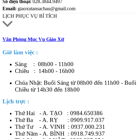
Số điện thoại:
028.3844.9497
Email:
giaoxutansachau@gmail.com
LỊCH PHỤC VỤ BÍ TÍCH
Văn Phòng Mục Vụ Giáo Xứ
Giờ làm việc :
Sáng : 08h00 - 11h00
Chiều : 14h00 - 16h00
Chúa Nhật: Buổi Sáng từ 08h00 đến 11h00 - Buổi
Chiều từ 14h30 đến 18h00
Lịch trực :
Thứ Hai - A. TẠO :
0984.650386
Thứ Ba - A. RỴ :
0909.917.037
Thứ Tư - A. VINH :
0937.000.231
Thứ Năm - A. BÌNH :
0918.749.937