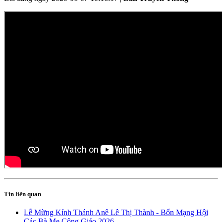
Tin liên quan
Lễ Mừng Kính Thánh Anê Lê Thị Thành - Bổn Mạng Hội
Các Bà Mẹ Công Giáo 2026