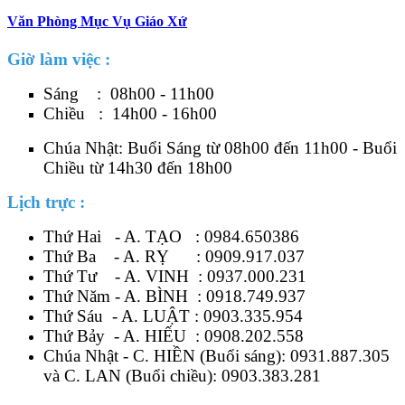
Văn Phòng Mục Vụ Giáo Xứ
Giờ làm việc :
Sáng : 08h00 - 11h00
Chiều : 14h00 - 16h00
Chúa Nhật: Buổi Sáng từ 08h00 đến 11h00 - Buổi
Chiều từ 14h30 đến 18h00
Lịch trực :
Thứ Hai - A. TẠO :
0984.650386
Thứ Ba - A. RỴ :
0909.917.037
Thứ Tư - A. VINH :
0937.000.231
Thứ Năm - A. BÌNH :
0918.749.937
Thứ Sáu - A. LUẬT :
0903.335.954
Thứ Bảy - A. HIẾU :
0908.202.558
Chúa Nhật - C. HIỀN (Buổi sáng):
0931.887.305
và C. LAN (Buổi chiều):
0903.383.281