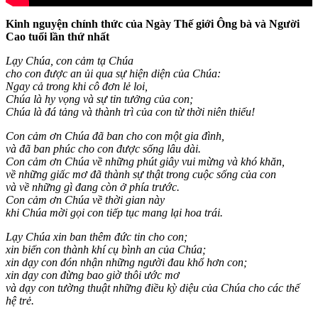
Kinh nguyện chính thức của Ngày Thế giới Ông bà và Người
Cao tuổi lần thứ nhất
Lạy Chúa, con cảm tạ Chúa
cho con được an ủi qua sự hiện diện của Chúa:
Ngay cả trong khi cô đơn lẻ loi,
Chúa là hy vọng và sự tin tưởng của con;
Chúa là đá tảng và thành trì của con từ thời niên thiếu!
Con cảm ơn Chúa đã ban cho con một gia đình,
và đã ban phúc cho con được sống lâu dài.
Con cảm ơn Chúa về những phút giây vui mừng và khó khăn,
về những giấc mơ đã thành sự thật trong cuộc sống của con
và về những gì đang còn ở phía trước.
Con cảm ơn Chúa về thời gian này
khi Chúa mời gọi con tiếp tục mang lại hoa trái.
Lạy Chúa xin ban thêm đức tin cho con;
xin biến con thành khí cụ bình an của Chúa;
xin dạy con đón nhận những người đau khổ hơn con;
xin dạy con đừng bao giờ thôi ước mơ
và dạy con tường thuật những điều kỳ diệu của Chúa cho các thế
hệ trẻ.