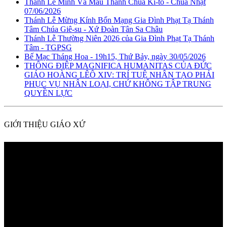
Thánh Lễ Mình Và Máu Thánh Chúa Ki-tô - Chúa Nhật
07/06/2026
Thánh Lễ Mừng Kính Bổn Mạng Gia Đình Phạt Tạ Thánh
Tâm Chúa Giê-su - Xứ Đoàn Tân Sa Châu
Thánh Lễ Thường Niên 2026 của Gia Đình Phạt Tạ Thánh
Tâm - TGPSG
Bế Mạc Tháng Hoa - 19h15, Thứ Bảy, ngày 30/05/2026
THÔNG ĐIỆP MAGNIFICA HUMANITAS CỦA ĐỨC
GIÁO HOÀNG LÊÔ XIV: TRÍ TUỆ NHÂN TẠO PHẢI
PHỤC VỤ NHÂN LOẠI, CHỨ KHÔNG TẬP TRUNG
QUYỀN LỰC
GIỚI THIỆU GIÁO XỨ