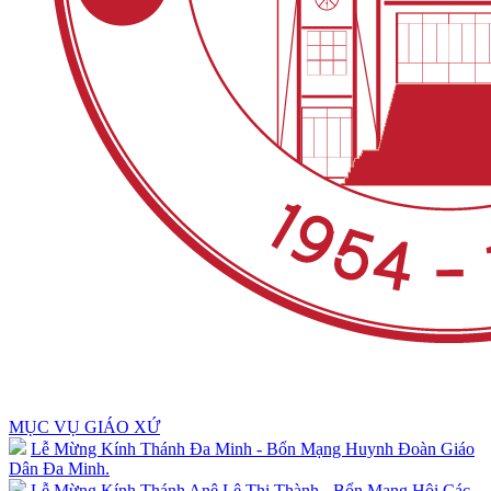
MỤC VỤ GIÁO XỨ
Lễ Mừng Kính Thánh Đa Minh - Bổn Mạng Huynh Đoàn Giáo
Dân Đa Minh.
Lễ Mừng Kính Thánh Anê Lê Thị Thành - Bổn Mạng Hội Các