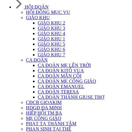
HỘI ĐOÀN
HỘI ĐỒNG MỤC VỤ
GIÁO KHU
GIÁO KHU 2
GIÁO KHU 3
GIÁO KHU 4
GIÁO KHU 1
GIÁO KHU 5
GIÁO KHU 6
GIÁO KHU 7
CA ĐOÀN
CA ĐOÀN MẸ LÊN TRỜI
CA ĐOÀN KITÔ VUA
CA ĐOÀN MÂN CÔI
CA ĐOÀN MẸ CÔNG GIÁO
CA ĐOÀN EMANUEL
CA ĐOÀN TERESA
CA ĐOÀN THÁNH GIUSE THỢ
CĐCB GIOAKIM
HDGĐ ĐA MINH
HIỆP HỘI TM BA
MẸ CÔNG GIÁO
PHẠT TẠ THÁNH TÂM
PHAN SINH TẠI THẾ