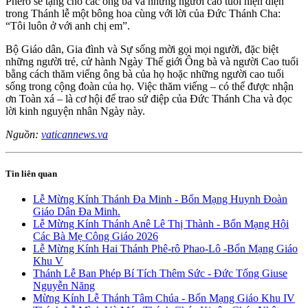
Phêrô sẽ tặng cho các ông bà và những người cao tuổi hiện diện
trong Thánh lễ một bông hoa cùng với lời của Đức Thánh Cha:
“Tôi luôn ở với anh chị em”.
Bộ Giáo dân, Gia đình và Sự sống mời gọi mọi người, đặc biệt
những người trẻ, cử hành Ngày Thế giới Ông bà và người Cao tuổi
bằng cách thăm viếng ông bà của họ hoặc những người cao tuổi
sống trong cộng đoàn của họ. Việc thăm viếng – có thể được nhận
ơn Toàn xá – là cơ hội để trao sứ điệp của Đức Thánh Cha và đọc
lời kinh nguyện nhân Ngày này.
Nguồn:
vaticannews.va
Tin liên quan
Lễ Mừng Kính Thánh Đa Minh - Bổn Mạng Huynh Đoàn
Giáo Dân Đa Minh.
Lễ Mừng Kính Thánh Anê Lê Thị Thành - Bổn Mạng Hội
Các Bà Mẹ Công Giáo 2026
Lễ Mừng Kính Hai Thánh Phê-rô Phao-Lô -Bổn Mạng Giáo
Khu V
Thánh Lễ Ban Phép Bí Tích Thêm Sức - Đức Tổng Giuse
Nguyễn Năng
Mừng Kính Lễ Thánh Tâm Chúa - Bổn Mạng Giáo Khu IV