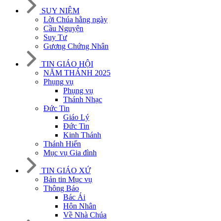
SUY NIỆM
Lời Chúa hằng ngày
Cầu Nguyện
Suy Tư
Gương Chứng Nhân
TIN GIÁO HỘI
NĂM THÁNH 2025
Phụng vụ
Phụng vụ
Thánh Nhạc
Đức Tin
Giáo Lý
Đức Tin
Kinh Thánh
Thánh Hiến
Mục vụ Gia đình
TIN GIÁO XỨ
Bản tin Mục vụ
Thông Báo
Bác Ái
Hôn Nhân
Về Nhà Chúa