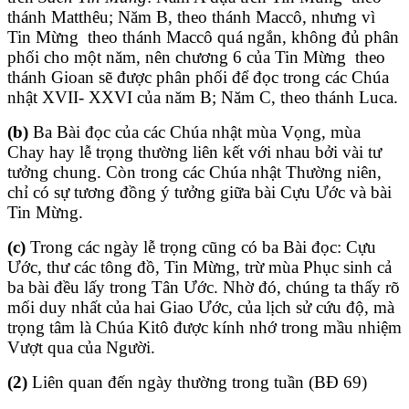
thánh Matthêu; Năm B, theo thánh Maccô, nhưng vì
Tin Mừng theo thánh Maccô quá ngắn, không đủ phân
phối cho một năm, nên chương 6 của Tin Mừng theo
thánh Gioan sẽ được phân phối để đọc trong các Chúa
nhật XVII- XXVI của năm B; Năm C, theo thánh Luca.
(b)
Ba Bài đọc của các Chúa nhật mùa Vọng, mùa
Chay hay lễ trọng thường liên kết với nhau bởi vài tư
tưởng chung. Còn trong các Chúa nhật Thường niên,
chỉ có sự tương đồng ý tưởng giữa bài Cựu Ước và bài
Tin Mừng.
(c)
Trong các ngày lễ trọng cũng có ba Bài đọc: Cựu
Ước, thư các tông đồ, Tin Mừng, trừ mùa Phục sinh cả
ba bài đều lấy trong Tân Ước. Nhờ đó, chúng ta thấy rõ
mối duy nhất của hai Giao Ước, của lịch sử cứu độ, mà
trọng tâm là Chúa Kitô được kính nhớ trong mầu nhiệm
Vượt qua của Người.
(2)
Liên quan đến ngày thường trong tuần (BĐ 69)