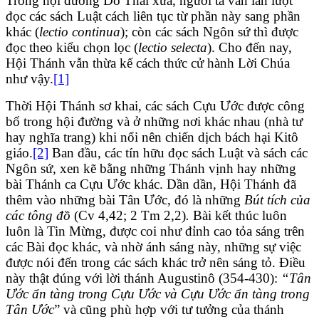
Trong hội đường Do Thái xưa, người ta vẫn lần lượt
đọc các sách Luật cách liên tục từ phần này sang phần
khác (
lectio continua
); còn các sách Ngôn sứ thì được
đọc theo kiểu chọn lọc (
lectio selecta
). Cho đến nay,
Hội Thánh vẫn thừa kế cách thức cử hành Lời Chúa
như vậy.
[1]
Thời Hội Thánh sơ khai, các sách Cựu Ước được công
bố trong hội đường và ở những nơi khác nhau (nhà tư
hay nghĩa trang) khi nổi nên chiến dịch bách hại Kitô
giáo.
[2]
Ban đầu, các tín hữu đọc sách Luật và sách các
Ngôn sứ, xen kẽ bằng những Thánh vịnh hay những
bài Thánh ca Cựu Ước khác. Dần dần, Hội Thánh đã
thêm vào những bài Tân Ước, đó là những
Bút tích của
các tông đồ
(Cv 4,42; 2 Tm 2,2)
.
Bài kết thúc luôn
luôn là Tin Mừng, được coi như đỉnh cao tỏa sáng trên
các Bài đọc khác, và nhờ ánh sáng này, những sự việc
được nói đến trong các sách khác trở nên sáng tỏ. Điều
này thật đúng với lời thánh Augustinô (354-430):
“Tân
Ước ẩn tàng trong Cựu Ước và Cựu Ước ẩn tàng trong
Tân Ước
” và cũng phù hợp với tư tưởng của thánh