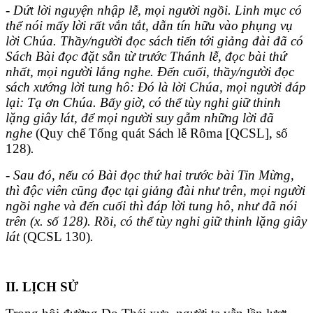
- Dứt lời nguyện nhập lễ, mọi người ngồi. Linh mục có
thể nói mấy lời rất vắn tắt, dẫn tín hữu vào phụng vụ
lời Chúa. Thầy/người đọc sách tiến tới giảng đài đã có
Sách Bài đọc đặt sẵn từ trước Thánh lễ, đọc bài thứ
nhất, mọi người lắng nghe. Đến cuối, thầy/người đọc
sách xướng lời tung hô: Đó là lời Chúa, mọi người đáp
lại: Tạ ơn Chúa. Bấy giờ, có thể tùy nghi giữ thinh
lặng giây lát, để mọi người suy gẫm những lời đã
nghe
(Quy chế Tổng quát Sách lễ Rôma [QCSL], số
128)
.
- Sau đó, nếu có Bài đọc thứ hai trước bài Tin Mừng,
thì độc viên cũng đọc tại giảng đài như trên, mọi người
ngồi nghe và đến cuối thì đáp lời tung hô, như đã nói
trên (x. số 128). Rồi, có thể tùy nghi giữ thinh lặng giây
lát
(QCSL 130)
.
II. LỊCH SỬ