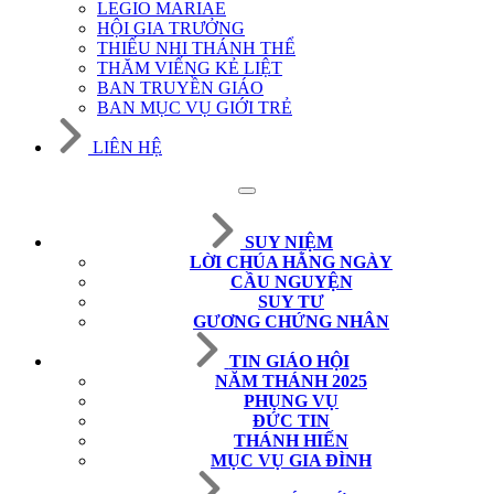
LEGIO MARIAE
HỘI GIA TRƯỞNG
THIẾU NHI THÁNH THỂ
THĂM VIẾNG KẺ LIỆT
BAN TRUYỀN GIÁO
BAN MỤC VỤ GIỚI TRẺ
LIÊN HỆ
SUY NIỆM
LỜI CHÚA HẰNG NGÀY
CẦU NGUYỆN
SUY TƯ
GƯƠNG CHỨNG NHÂN
TIN GIÁO HỘI
NĂM THÁNH 2025
PHỤNG VỤ
ĐỨC TIN
THÁNH HIẾN
MỤC VỤ GIA ĐÌNH