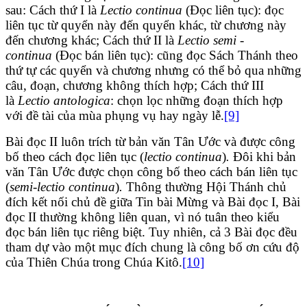
sau: Cách thứ I là
Lectio continua
(Đọc liên tục): đọc
liên tục từ quyển này đến quyển khác, từ chương này
đến chương khác; Cách thứ II là
Lectio semi -
continua
(Đọc bán liên tục): cũng đọc Sách Thánh theo
thứ tự các quyển và chương nhưng có thể bỏ qua những
câu, đoạn, chương không thích hợp; Cách thứ III
là
Lectio antologica
: chọn lọc những đoạn thích hợp
với đề tài của mùa phụng vụ hay ngày lễ.
[9]
Bài đọc II luôn trích từ bản văn Tân Ước và được công
bố theo cách đọc liên tục (
lectio continua
)
.
Đôi khi bản
văn Tân Ước được chọn công bố theo cách bán liên tục
(
semi-lectio continua
)
.
Thông thường Hội Thánh chủ
đích kết nối chủ đề giữa Tin bài Mừng và Bài đọc I, Bài
đọc II thường không liên quan, vì nó tuân theo kiểu
đọc bán liên tục riêng biệt. Tuy nhiên, cả 3 Bài đọc đều
tham dự vào một mục đích chung là công bố ơn cứu độ
của Thiên Chúa trong Chúa Kitô.
[10]