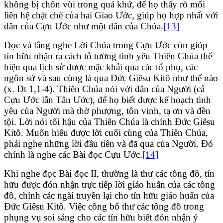
không bị chôn vùi trong quá khứ, để họ thấy rõ mối
liên hệ chặt chẽ của hai Giao Ước, giúp họ hợp nhất với
dân của Cựu Ước như một dân của Chúa.
[13]
Đọc và lắng nghe Lời Chúa trong Cựu Ước còn giúp
tín hữu nhận ra cách tỏ tường tình yêu Thiên Chúa thể
hiện qua lịch sử được mặc khải qua các tổ phụ, các
ngôn sứ và sau cùng là qua Đức Giêsu Kitô như thế nào
(x. Dt 1,1-4). Thiên Chúa nói với dân của Người (cả
Cựu Ước lẫn Tân Ước), để họ biết được kế hoạch tình
yêu của Người mà thờ phượng, tôn vinh, tạ ơn và đền
tội. Lời nói tối hậu của Thiên Chúa là chính Đức Giêsu
Kitô. Muốn hiểu được lời cuối cùng của Thiên Chúa,
phải nghe những lời đầu tiên và đã qua của Người. Đó
chính là nghe các Bài đọc Cựu Ước.
[14]
Khi nghe đọc Bài đọc II, thường là thư các tông đồ, tín
hữu được đón nhận trực tiếp lời giáo huấn của các tông
đồ, chính các ngài truyền lại cho tín hữu giáo huấn của
Đức Giêsu Kitô. Việc công bố thư các tông đồ trong
phụng vụ soi sáng cho các tín hữu biết đón nhận ý