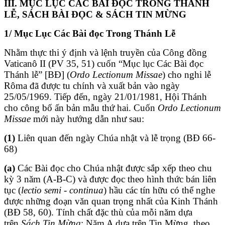
III. MỤC LỤC CÁC BÀI ĐỌC TRONG THÁNH
LỄ, SÁCH BÀI ĐỌC & SÁCH TIN MỪNG
1/
Mục Lục Các Bài đọc Trong Thánh Lễ
Nhằm thực thi ý định và lệnh truyền của Công đồng
Vaticanô II (PV 35, 51) cuốn “Mục lục Các Bài đọc
Thánh lễ” [BĐ] (
Ordo Lectionum Missae
) cho nghi lễ
Rôma đã được tu chính và xuất bản vào ngày
25/05/1969. Tiếp đến, ngày 21/01/1981, Hội Thánh
cho công bố ấn bản mẫu thứ hai. Cuốn
Ordo Lectionum
Missae
mới này hướng dẫn như sau:
(1)
Liên quan đến ngày Chúa nhật và lễ trọng (BĐ 66-
68)
(a)
Các Bài đọc cho Chúa nhật được sắp xếp theo chu
kỳ 3 năm (A-B-C) và được đọc theo hình thức bán liên
tục (
lectio semi - continua
) hầu các tín hữu có thể nghe
được những đoạn văn quan trọng nhất của Kinh Thánh
(BĐ 58, 60). Tính chất đặc thù của mỗi năm dựa
trên
Sách Tin Mừng
: Năm A dựa trên Tin Mừng theo