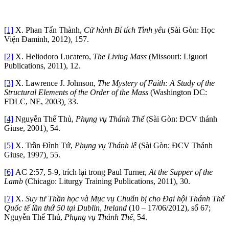
[1]
X. Phan Tấn Thành,
Cử hành Bí tích Tình yêu
(Sài Gòn: Học
Viện Đaminh, 2012)
,
157.
[2]
X. Heliodoro Lucatero,
The Living Mass
(Missouri: Liguori
Publications, 2011), 12.
[3]
X. Lawrence J. Johnson,
The Mystery of Faith: A Study of the
Structural Elements of the Order of the Mass
(Washington DC:
FDLC, NE, 2003)
,
33.
[4]
Nguyễn Thế Thủ,
Phụng vụ Thánh Thể
(Sài Gòn: ĐCV thánh
Giuse, 2001)
,
54.
[5]
X. Trần Đình Tứ,
Phụng vụ Thánh lễ
(Sài Gòn: ĐCV Thánh
Giuse, 1997)
,
55.
[6]
AC 2:57, 5-9, trích lại trong Paul Turner,
At the Supper of the
Lamb
(Chicago: Liturgy Training Publications, 2011), 30.
[7]
X.
Suy tư Thần học và Mục vụ Chuẩn bị cho Đại hội Thánh Thể
Quốc tế lần thứ 50 tại Dublin
,
Ireland
(10 – 17/06/2012), số 67;
Nguyễn Thế Thủ,
Phụng vụ Thánh Thể,
54.