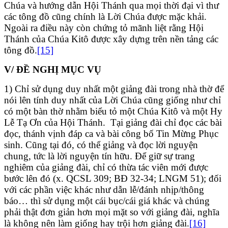
Chúa và hướng dẫn Hội Thánh qua mọi thời đại vì thư
các tông đồ cũng chính là Lời Chúa được mặc khải.
Ngoài ra điều này còn chứng tỏ mãnh liệt rằng Hội
Thánh của Chúa Kitô được xây dựng trên nền tảng các
tông đồ.
[15]
V/ ĐỀ NGHỊ MỤC VỤ
1) Chỉ sử dụng duy nhất một giảng đài trong nhà thờ để
nói lên tính duy nhất của Lời Chúa cũng giống như chỉ
có một bàn thờ nhằm biểu tỏ một Chúa Kitô và một Hy
Lễ Tạ Ơn của Hội Thánh. Tại giảng đài chỉ đọc các bài
đọc, thánh vịnh đáp ca và bài công bố Tin Mừng Phục
sinh. Cũng tại đó, có thể giảng và đọc lời nguyện
chung, tức là lời nguyện tín hữu. Để giữ sự trang
nghiêm của giảng đài, chỉ có thừa tác viên mới được
bước lên đó (x. QCSL 309; BĐ 32-34; LNGM 51); đối
với các phần việc khác như dẫn lễ/đánh nhịp/thông
báo… thì sử dụng một cái bục/cái giá khác và chúng
phải thật đơn giản hơn mọi mặt so với giảng đài, nghĩa
là không nên làm giống hay trội hơn giảng đài.
[16]