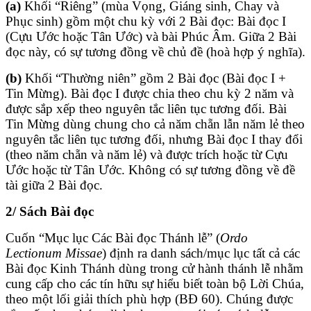
(a)
Khối “Riêng” (mùa Vọng, Giáng sinh, Chay và
Phục sinh) gồm một chu kỳ với 2 Bài đọc: Bài đọc I
(Cựu Ước hoặc Tân Ước) và bài Phúc Âm. Giữa 2 Bài
đọc này, có sự tương đồng về chủ đề (hoà hợp ý nghĩa).
(b)
Khối “Thường niên” gồm 2 Bài đọc (Bài đọc I +
Tin Mừng). Bài đọc I được chia theo chu kỳ 2 năm và
được sắp xếp theo nguyên tắc liên tục tương đối. Bài
Tin Mừng dùng chung cho cả năm chẵn lẫn năm lẻ theo
nguyên tắc liên tục tương đối, nhưng Bài đọc I thay đổi
(theo năm chẵn và năm lẻ) và được trích hoặc từ Cựu
Ước hoặc từ Tân Ước. Không có sự tương đồng về đề
tài giữa 2 Bài đọc.
2/ Sách Bài đọc
Cuốn “Mục lục Các Bài đọc Thánh lễ” (
Ordo
Lectionum Missae
) định ra danh sách/mục lục tất cả các
Bài đọc Kinh Thánh dùng trong cử hành thánh lễ nhằm
cung cấp cho các tín hữu sự hiểu biết toàn bộ Lời Chúa,
theo một lối giải thích phù hợp (BĐ 60). Chúng được