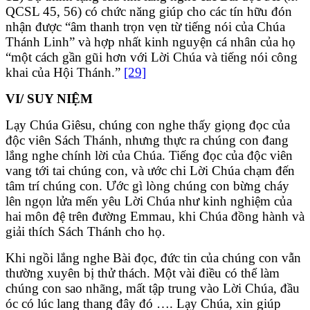
QCSL 45, 56) có chức năng giúp cho các tín hữu đón
nhận được “âm thanh trọn vẹn từ tiếng nói của Chúa
Thánh Linh” và hợp nhất kinh nguyện cá nhân của họ
“một cách gần gũi hơn với Lời Chúa và tiếng nói công
khai của Hội Thánh.”
[29]
VI/ SUY NIỆM
Lạy Chúa Giêsu, chúng con nghe thấy giọng đọc của
độc viên Sách Thánh, nhưng thực ra chúng con đang
lắng nghe chính lời của Chúa. Tiếng đọc của độc viên
vang tới tai chúng con, và ước chi Lời Chúa chạm đến
tâm trí chúng con. Ước gì lòng chúng con bừng cháy
lên ngọn lửa mến yêu Lời Chúa như kinh nghiệm của
hai môn đệ trên đường Emmau, khi Chúa đồng hành và
giải thích Sách Thánh cho họ.
Khi ngồi lắng nghe Bài đọc, đức tin của chúng con vẫn
thường xuyên bị thử thách. Một vài điều có thể làm
chúng con sao nhãng, mất tập trung vào Lời Chúa, đầu
óc có lúc lang thang đây đó …. Lạy Chúa, xin giúp