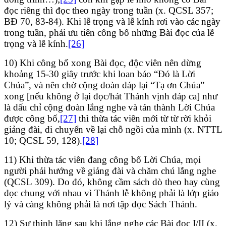
đọc riêng thì đọc theo ngày trong tuần (x. QCSL 357;
BĐ 70, 83-84). Khi lễ trọng và lễ kính rơi vào các ngày
trong tuần, phải ưu tiên công bố những Bài đọc của lễ
trọng và lễ kính.
[26]
10) Khi công bố xong Bài đọc, độc viên nên dừng
khoảng 15-30 giây trước khi loan báo “Đó là Lời
Chúa”, và nên chờ cộng đoàn đáp lại “Tạ ơn Chúa”
xong [nếu không ở lại đọc/hát Thánh vịnh đáp ca] như
là dấu chỉ cộng đoàn lắng nghe và tán thành Lời Chúa
được công bố,
[27]
thì thừa tác viên mới từ từ rời khỏi
giảng đài, di chuyển về lại chỗ ngồi của mình (x. NTTL
10; QCSL 59, 128).
[28]
11) Khi thừa tác viên đang công bố Lời Chúa, mọi
người phải hướng về giảng đài và chăm chú lắng nghe
(QCSL 309). Do đó, không cầm sách dò theo hay cùng
đọc chung với nhau vì Thánh lễ không phải là lớp giáo
lý và càng không phải là nơi tập đọc Sách Thánh.
12) Sự thinh lặng sau khi lắng nghe các Bài đọc I/II (x.