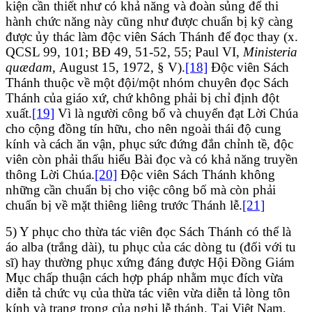
kiện cần thiết như có khả năng và đoàn sủng để thi
hành chức năng này cũng như được chuẩn bị kỹ càng
được ủy thác làm độc viên Sách Thánh để đọc thay (x.
QCSL 99, 101; BĐ 49, 51-52, 55; Paul VI,
Ministeria
quædam,
August 15, 1972, § V).
[18]
Độc viên Sách
Thánh thuộc về một đội/một nhóm chuyên đọc Sách
Thánh của giáo xứ, chứ không phải bị chỉ định đột
xuất.
[19]
Vì là người công bố và chuyển đạt Lời Chúa
cho cộng đồng tín hữu, cho nên ngoài thái độ cung
kính và cách ăn vận, phục sức đứng đắn chỉnh tề, độc
viên còn phải thấu hiểu Bài đọc và có khả năng truyền
thông Lời Chúa.
[20]
Độc viên Sách Thánh không
những cần chuẩn bị cho việc công bố mà còn phải
chuẩn bị về mặt thiêng liêng trước Thánh lễ.
[21]
5) Y phục cho thừa tác viên đọc Sách Thánh có thể là
áo alba (trắng dài), tu phục của các dòng tu (đối với tu
sĩ) hay thường phục xứng đáng được Hội Đồng Giám
Mục chấp thuận cách hợp pháp nhằm mục đích vừa
diễn tả chức vụ của thừa tác viên vừa diễn tả lòng tôn
kính và trang trọng của nghi lễ thánh. Tại Việt Nam,