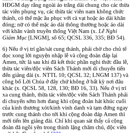
HĐGM dạy rằng ngoài áo trắng dài chung cho các thừa
tác viên phụng vụ, các thừa tác viên nam không chức
thánh, có thể mặc âu phục với cà vạt hoặc áo dài khăn
đóng; nữ có thể mặc áo dài thông thường hoặc áo dài
với khăn vành truyền thống Việt Nam (x.
Lễ Nghi
Giám Mục
[LNGM], số 65; QCSL 336, 335; BĐ 54).
6) Nếu ở vị trí gần/sát cung thánh, phải chờ cho chủ tế
đọc xong lời nguyện nhập lễ và cộng đoàn đáp lại
Amen, tức là sau khi đã kết thúc phần nghi thức đầu lễ,
thừa tác viên/độc viên Sách Thánh mới di chuyển tiến
đến giảng đài (x. NTTL 10; QCSL 32; LNGM 137) và
công bố Lời Chúa ở đây chứ không ở bất kỳ nơi đâu
khác (x. QCSL 58, 128, 130; BĐ 16, 33). Nếu ở vị trí
xa cung thánh, thừa tác viên/độc viên Sách Thánh phải
di chuyển sớm hơn đang khi cộng đoàn hát khúc cuối
của kinh thương xót/kinh vinh danh và tạm đứng ngay
trước cung thánh cho tới khi cộng đoàn đáp Amen thì
mới tiến lên giảng đài. Chỉ khi quan sát thấy cả cộng
đoàn đã ngồi yên trong thinh lặng chăm chú, độc viên