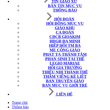
TIN GIÁO XỨ
BẢN TIN MỤC VỤ
THÔNG BÁO
HỘI ĐOÀN
HỘI ĐỒNG MỤC VỤ
GIÁO KHU
CA ĐOÀN
CĐCB GIOAKIM
HDGĐ ĐA MINH
HIỆP HỘI TM BA
MẸ CÔNG GIÁO
PHẠT TẠ THÁNH TÂM
PHAN SINH TẠI THẾ
LEGIO MARIAE
HỘI GIA TRƯỞNG
THIẾU NHI THÁNH THỂ
THĂM VIẾNG KẺ LIỆT
BAN TRUYỀN GIÁO
BAN MỤC VỤ GIỚI TRẺ
LIÊN HỆ
Trang chủ
Thông báo