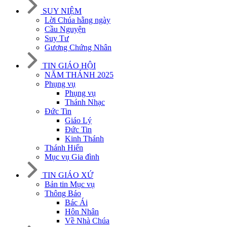
SUY NIỆM
Lời Chúa hằng ngày
Cầu Nguyện
Suy Tư
Gương Chứng Nhân
TIN GIÁO HỘI
NĂM THÁNH 2025
Phụng vụ
Phụng vụ
Thánh Nhạc
Đức Tin
Giáo Lý
Đức Tin
Kinh Thánh
Thánh Hiến
Mục vụ Gia đình
TIN GIÁO XỨ
Bản tin Mục vụ
Thông Báo
Bác Ái
Hôn Nhân
Về Nhà Chúa