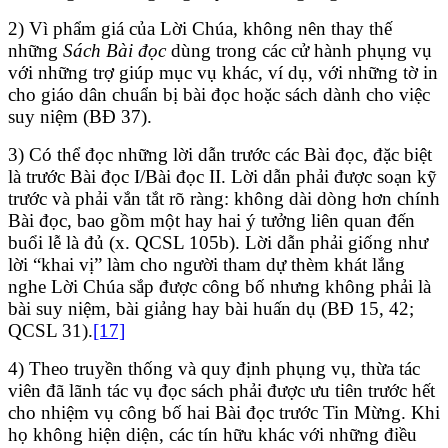
2) Vì phẩm giá của Lời Chúa, không nên thay thế
những
Sách Bài đọc
dùng trong các cử hành phụng vụ
với những trợ giúp mục vụ khác, ví dụ, với những tờ in
cho giáo dân chuẩn bị bài đọc hoặc sách dành cho việc
suy niệm (BĐ 37).
3) Có thể đọc những lời dẫn trước các Bài đọc, đặc biệt
là trước Bài đọc I/Bài đọc II. Lời dẫn phải được soạn kỹ
trước và phải vắn tắt rõ ràng: không dài dòng hơn chính
Bài đọc, bao gồm một hay hai ý tưởng liên quan đến
buổi lễ là đủ (x. QCSL 105b). Lời dẫn phải giống như
lời “khai vị” làm cho người tham dự thèm khát lắng
nghe Lời Chúa sắp được công bố nhưng không phải là
bài suy niệm, bài giảng hay bài huấn dụ (BĐ 15, 42;
QCSL 31).
[17]
4) Theo truyền thống và quy định phụng vụ, thừa tác
viên đã lãnh tác vụ đọc sách phải được ưu tiên trước hết
cho nhiệm vụ công bố hai Bài đọc trước Tin Mừng. Khi
họ không hiện diện, các tín hữu khác với những điều