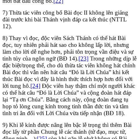
mới bắt đầu công bố.
[22]
7) Thừa tác viên công bố Bài đọc II không lên giảng
đài trước khi bài Thánh vịnh đáp ca kết thúc (NTTL
12).
8) Thay vì đọc, độc viên Sách Thánh có thể hát Bài
đọc, tuy nhiên phải hát sao cho không lấp lời, nhưng
làm cho lời dễ nghe hơn, phải tôn trọng vần điệu và sự
tinh túy của ngôn ngữ (BĐ 14).
[23]
Trong những dịp lễ
đặc biệt/trọng thể, cho dù thừa tác viên không hát chính
Bài đọc thì vẫn nên hát câu “Đó là Lời Chúa” khi kết
thúc Bài đọc vì đây là hình thức thích hợp hơn đối với
lời tung hô.
[24]
Độc viên hay thậm chí một người khác
có thể hát câu “Đó là Lời Chúa” và cộng đoàn hát đáp
lại “Tạ ơn Chúa”. Bằng cách này, cộng đoàn đang tụ
họp tỏ lòng cung kính trong tinh thần đức tin và tâm
tình tri ân đối với Lời Chúa vừa tiếp nhận (BĐ 18).
9) Khi lễ kính được nâng lên bậc lễ trọng thì thêm Bài
đọc lấy từ phần Chung lễ các thánh (tử đạo, mục tử,
đồng trinh…);
[25]
còn khi gặp lễ nhớ không có Bài