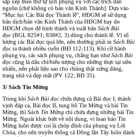
sắp xếp theo thứ tự lịch phụng vụ với các trích dẫn
nguồn [chứ không có bản văn Kinh Thánh]. Dựa vào
“Mục lục Các Bài đọc Thánh lễ”, HĐGM sẽ sử dụng
bản dịch/bản văn Kinh Thánh của HĐGM hay do
HĐGM chọn để hình thành và xuất bản
Sách Bài
đọc
(BGL 825#1; 838#2, 3) dùng cho thánh lễ. Vì số
lượng các Bài đọc quá lớn, nên thường phải in
Sách Bài
đọc
ra thành nhiều cuốn (BĐ 112-113). Khi cử hành
phụng vụ, các sách phụng vụ, chẳng hạn như
Sách Bài
đọc
cũng là dấu chỉ/biểu tượng cho những thực tại siêu
nhiên, nên phải liệu sao cho chúng thật xứng đáng,
trang nhã và đẹp mắt (PV 122; BĐ 35).
3/ Sách Tin Mừng
Trong khi
Sách Bài đọc
chứa đựng cả Bài đọc I, thánh
vịnh đáp ca, Bài đọc II, tung hô Tin Mừng và bài Tin
Mừng, thì
Sách Tin Mừng
chỉ chứa đựng những bài Tin
Mừng. Ngoài khác biệt về nội dung, vì loan báo Tin
Mừng luôn được coi là chóp đỉnh của phụng vụ Lời
Chúa, cho nên truyền thống cả Đông lẫn Tây luôn dành