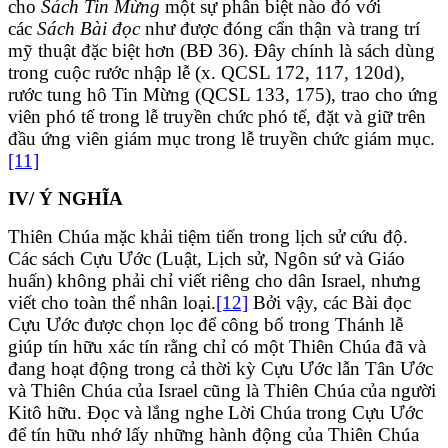
cho
Sách Tin Mừng
một sự phân biệt nào đó với
các
Sách Bài đọc
như được đóng cẩn thận và trang trí
mỹ thuật đặc biệt hơn (BĐ 36). Đây chính là sách dùng
trong cuộc rước nhập lễ (x. QCSL 172, 117, 120d),
rước tung hô Tin Mừng (QCSL 133, 175), trao cho ứng
viên phó tế trong lễ truyền chức phó tế, đặt và giữ trên
đầu ứng viên giám mục trong lễ truyền chức giám mục.
[11]
IV/ Ý NGHĨA
Thiên Chúa mặc khải tiệm tiến trong lịch sử cứu độ.
Các sách Cựu Ước (Luật, Lịch sử, Ngôn sứ và Giáo
huấn) không phải chỉ viết riêng cho dân Israel, nhưng
viết cho toàn thể nhân loại.
[12]
Bởi vậy, các Bài đọc
Cựu Ước được chọn lọc để công bố trong Thánh lễ
giúp tín hữu xác tín rằng chỉ có một Thiên Chúa đã và
đang hoạt động trong cả thời kỳ Cựu Ước lẫn Tân Ước
và Thiên Chúa của Israel cũng là Thiên Chúa của người
Kitô hữu. Đọc và lắng nghe Lời Chúa trong Cựu Ước
để tín hữu nhớ lấy những hành động của Thiên Chúa