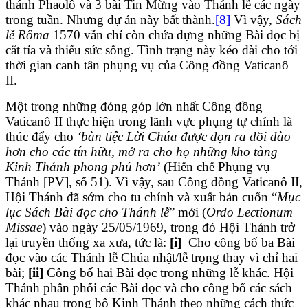
thánh Phaolô và 3 bài Tin Mừng vào Thánh lễ các ngày
trong tuần. Nhưng dự án này bất thành.
[8]
Vì vậy,
Sách
lễ Rôma
1570 vẫn chỉ còn chứa đựng những Bài đọc bị
cắt tỉa và thiếu sức sống. Tình trạng này kéo dài cho tới
thời gian canh tân phụng vụ của Công đồng Vaticanô
II.
Một trong những đóng góp lớn nhất Công đồng
Vaticanô II thực hiện trong lãnh vực phụng tự chính là
thúc đẩy cho
‘bàn tiệc Lời Chúa được dọn ra dồi dào
hơn cho các tín hữu, mở ra cho họ những kho tàng
Kinh Thánh phong phú hơn’
(Hiến chế Phụng vụ
Thánh [PV], số 51). Vì vậy, sau Công đồng Vaticanô II,
Hội Thánh đã sớm cho tu chính và xuất bản cuốn “
Mục
lục Sách Bài đọc cho Thánh lễ
” mới (
Ordo Lectionum
Missae
) vào ngày 25/05/1969, trong đó Hội Thánh trở
lại truyền thống xa xưa, tức là:
[i]
Cho công bố ba Bài
đọc vào các Thánh lễ Chúa nhật/lễ trọng thay vì chỉ hai
bài;
[ii]
Công bố hai Bài đọc trong những lễ khác. Hội
Thánh phân phối các Bài đọc và cho công bố các sách
khác nhau trong bộ Kinh Thánh theo những cách thức