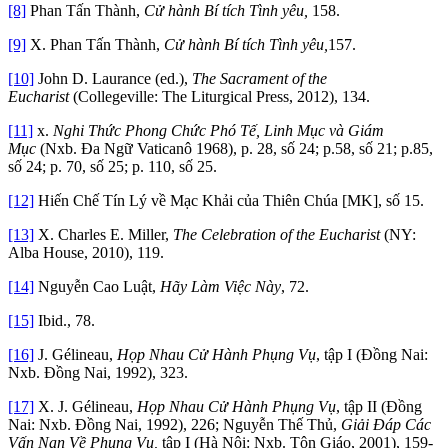
[8]
Phan Tấn Thành,
Cử hành Bí tích Tình yêu,
158.
[9]
X. Phan Tấn Thành,
Cử hành Bí tích Tình yêu,
157.
[10]
John D. Laurance (ed.),
The Sacrament of the
Eucharist
(Collegeville: The Liturgical Press, 2012), 134.
[11]
x.
Nghi Thức Phong Chức Phó Tế, Linh Mục và Giám
Mục
(Nxb. Đa Ngữ Vaticanô 1968), p. 28, số 24; p.58, số 21; p.85,
số 24; p. 70, số 25; p. 110, số 25.
[12]
Hiến Chế Tín Lý về Mạc Khải của Thiên Chúa [MK], số 15.
[13]
X. Charles E. Miller,
The Celebration of the Eucharist
(NY:
Alba House, 2010), 119.
[14]
Nguyễn Cao Luật,
Hãy Làm Việc Này
, 72.
[15]
Ibid., 78.
[16]
J. Gélineau,
Họp Nhau Cử Hành Phụng Vụ
, tập I (Đồng Nai:
Nxb. Đồng Nai, 1992), 323.
[17]
X. J. Gélineau,
Họp Nhau Cử Hành Phụng Vụ
, tập II (Đồng
Nai: Nxb. Đồng Nai, 1992), 226; Nguyễn Thế Thủ,
Giải Đáp Các
Vấn Nạn Về Phụng Vụ,
tập I (Hà Nội: Nxb. Tôn Giáo, 2001), 159-