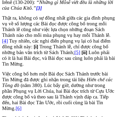
Irênê (130-200):
“Những gì Môsê viết đều là những lời
của Chúa Kitô.”
[3]
Thật ra, không có sự đồng nhất giữa các gia đình phụng
vụ về số lượng các Bài đọc được công bố trong mỗi
Thánh lễ cũng như việc lựa chọn những đoạn Sách
Thánh nào cho mỗi mùa phụng vụ hay mỗi Thánh lễ.
[4]
Tuy nhiên, các nghi điển phụng vụ lại có hai điểm
đồng nhất này:
[i]
Trong Thánh lễ, chỉ được công bố
những bản văn trích từ Sách Thánh;
[5]
[ii]
Luôn phải
có ít là hai Bài đọc, và Bài đọc sau cùng luôn phải là bài
Tin Mừng.
Việc công bố hơn một Bài đọc Sách Thánh trước bài
Tin Mừng đã được ghi nhận trong tài liệu
Hiến chế các
Tông đồ
(năm 380). Lúc bấy giờ, dường như trong
phần Phụng vụ Lời Chúa, hai Bài đọc trích từ Cựu Ước
được công bố và theo sau là Thánh vịnh đáp ca. Tiếp
đến, hai Bài đọc Tân Ước, rồi cuối cùng là bài Tin
Mừng.
[6]