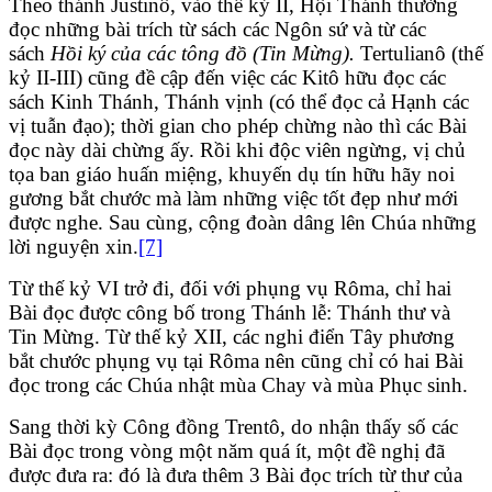
Theo thánh Justinô, vào thế kỷ II, Hội Thánh thường
đọc những bài trích từ sách các Ngôn sứ và từ các
sách
Hồi ký của các tông đồ (Tin Mừng).
Tertulianô (thế
kỷ II-III) cũng đề cập đến việc các Kitô hữu đọc các
sách Kinh Thánh, Thánh vịnh (có thể đọc cả Hạnh các
vị tuẫn đạo); thời gian cho phép chừng nào thì các Bài
đọc này dài chừng ấy. Rồi khi độc viên ngừng, vị chủ
tọa ban giáo huấn miệng, khuyến dụ tín hữu hãy noi
gương bắt chước mà làm những việc tốt đẹp như mới
được nghe. Sau cùng, cộng đoàn dâng lên Chúa những
lời nguyện xin.
[7]
Từ thế kỷ VI trở đi, đối với phụng vụ Rôma, chỉ hai
Bài đọc được công bố trong Thánh lễ: Thánh thư và
Tin Mừng. Từ thế kỷ XII, các nghi điển Tây phương
bắt chước phụng vụ tại Rôma nên cũng chỉ có hai Bài
đọc trong các Chúa nhật mùa Chay và mùa Phục sinh.
Sang thời kỳ Công đồng Trentô, do nhận thấy số các
Bài đọc trong vòng một năm quá ít, một đề nghị đã
được đưa ra: đó là đưa thêm 3 Bài đọc trích từ thư của