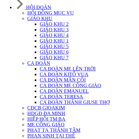
HỘI ĐOÀN
HỘI ĐỒNG MỤC VỤ
GIÁO KHU
GIÁO KHU 2
GIÁO KHU 3
GIÁO KHU 4
GIÁO KHU 1
GIÁO KHU 5
GIÁO KHU 6
GIÁO KHU 7
CA ĐOÀN
CA ĐOÀN MẸ LÊN TRỜI
CA ĐOÀN KITÔ VUA
CA ĐOÀN MÂN CÔI
CA ĐOÀN MẸ CÔNG GIÁO
CA ĐOÀN EMANUEL
CA ĐOÀN TERESA
CA ĐOÀN THÁNH GIUSE THỢ
CĐCB GIOAKIM
HDGĐ ĐA MINH
HIỆP HỘI TM BA
MẸ CÔNG GIÁO
PHẠT TẠ THÁNH TÂM
PHAN SINH TẠI THẾ