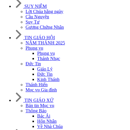
SUY NIỆM
Lời Chúa hằng ngày
Cầu Nguyện
Suy Tư
Gương Chứng Nhân
TIN GIÁO HỘI
NĂM THÁNH 2025
Phụng vụ
Phụng vụ
Thánh Nhạc
Đức Tin
Giáo Lý
Đức Tin
Kinh Thánh
Thánh Hiến
Mục vụ Gia đình
TIN GIÁO XỨ
Bản tin Mục vụ
Thông Báo
Bác Ái
Hôn Nhân
Về Nhà Chúa