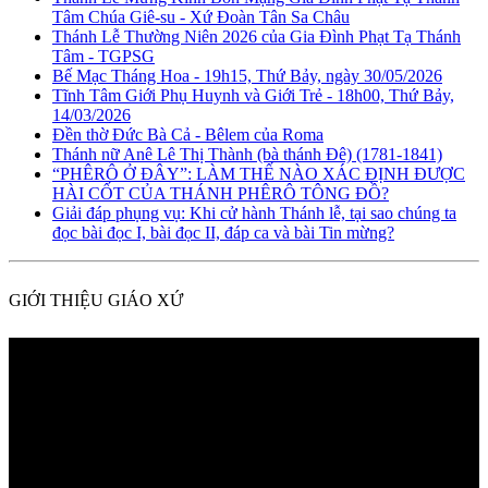
Tâm Chúa Giê-su - Xứ Đoàn Tân Sa Châu
Thánh Lễ Thường Niên 2026 của Gia Đình Phạt Tạ Thánh
Tâm - TGPSG
Bế Mạc Tháng Hoa - 19h15, Thứ Bảy, ngày 30/05/2026
Tĩnh Tâm Giới Phụ Huynh và Giới Trẻ - 18h00, Thứ Bảy,
14/03/2026
Đền thờ Đức Bà Cả - Bêlem của Roma
Thánh nữ Anê Lê Thị Thành (bà thánh Đê) (1781-1841)
“PHÊRÔ Ở ĐÂY”: LÀM THẾ NÀO XÁC ĐỊNH ĐƯỢC
HÀI CỐT CỦA THÁNH PHÊRÔ TÔNG ĐỒ?
Giải đáp phụng vụ: Khi cử hành Thánh lễ, tại sao chúng ta
đọc bài đọc I, bài đọc II, đáp ca và bài Tin mừng?
GIỚI THIỆU GIÁO XỨ