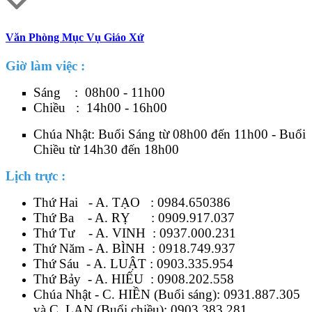
Văn Phòng Mục Vụ Giáo Xứ
Giờ làm việc :
Sáng : 08h00 - 11h00
Chiều : 14h00 - 16h00
Chúa Nhật: Buổi Sáng từ 08h00 đến 11h00 - Buổi
Chiều từ 14h30 đến 18h00
Lịch trực :
Thứ Hai - A. TẠO :
0984.650386
Thứ Ba - A. RỴ :
0909.917.037
Thứ Tư - A. VINH :
0937.000.231
Thứ Năm - A. BÌNH :
0918.749.937
Thứ Sáu - A. LUẬT :
0903.335.954
Thứ Bảy - A. HIẾU :
0908.202.558
Chúa Nhật - C. HIỀN (Buổi sáng):
0931.887.305
và C. LAN (Buổi chiều):
0903.383.281