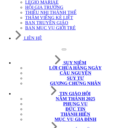
LEGIO MARIAE
HỘI GIA TRƯỞNG
THIẾU NHI THÁNH THỂ
THĂM VIẾNG KẺ LIỆT
BAN TRUYỀN GIÁO
BAN MỤC VỤ GIỚI TRẺ
LIÊN HỆ
SUY NIỆM
LỜI CHÚA HẰNG NGÀY
CẦU NGUYỆN
SUY TƯ
GƯƠNG CHỨNG NHÂN
TIN GIÁO HỘI
NĂM THÁNH 2025
PHỤNG VỤ
ĐỨC TIN
THÁNH HIẾN
MỤC VỤ GIA ĐÌNH