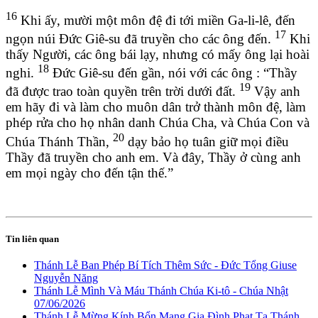
16
Khi ấy, mười một môn đệ đi tới miền Ga-li-lê, đến
17
ngọn núi Đức Giê-su đã truyền cho các ông đến.
Khi
thấy Người, các ông bái lạy, nhưng có mấy ông lại hoài
18
nghi.
Đức Giê-su đến gần, nói với các ông : “Thầy
19
đã được trao toàn quyền trên trời dưới đất.
Vậy anh
em hãy đi và làm cho muôn dân trở thành môn đệ, làm
phép rửa cho họ nhân danh Chúa Cha, và Chúa Con và
20
Chúa Thánh Thần,
dạy bảo họ tuân giữ mọi điều
Thầy đã truyền cho anh em. Và đây, Thầy ở cùng anh
em mọi ngày cho đến tận thế.”
Tin liên quan
Thánh Lễ Ban Phép Bí Tích Thêm Sức - Đức Tổng Giuse
Nguyễn Năng
Thánh Lễ Mình Và Máu Thánh Chúa Ki-tô - Chúa Nhật
07/06/2026
Thánh Lễ Mừng Kính Bổn Mạng Gia Đình Phạt Tạ Thánh