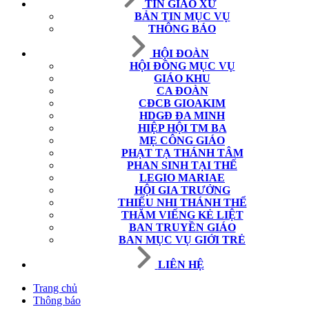
TIN GIÁO XỨ
BẢN TIN MỤC VỤ
THÔNG BÁO
HỘI ĐOÀN
HỘI ĐỒNG MỤC VỤ
GIÁO KHU
CA ĐOÀN
CĐCB GIOAKIM
HDGĐ ĐA MINH
HIỆP HỘI TM BA
MẸ CÔNG GIÁO
PHẠT TẠ THÁNH TÂM
PHAN SINH TẠI THẾ
LEGIO MARIAE
HỘI GIA TRƯỞNG
THIẾU NHI THÁNH THỂ
THĂM VIẾNG KẺ LIỆT
BAN TRUYỀN GIÁO
BAN MỤC VỤ GIỚI TRẺ
LIÊN HỆ
Trang chủ
Thông báo