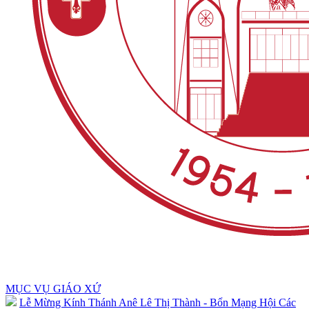
MỤC VỤ GIÁO XỨ
Lễ Mừng Kính Thánh Anê Lê Thị Thành - Bổn Mạng Hội Các