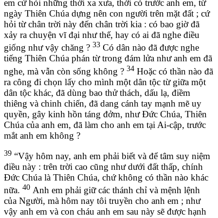
em cứ hỏi những thời xa xưa, thời có trước anh em, từ
ngày Thiên Chúa dựng nên con người trên mặt đất ; cứ
hỏi từ chân trời này đến chân trời kia : có bao giờ đã
xảy ra chuyện vĩ đại như thế, hay có ai đã nghe điều
33
giống như vậy chăng ?
Có dân nào đã được nghe
tiếng Thiên Chúa phán từ trong đám lửa như anh em đã
34
nghe, mà vẫn còn sống không ?
Hoặc có thần nào đã
ra công đi chọn lấy cho mình một dân tộc từ giữa một
dân tộc khác, đã dùng bao thử thách, dấu lạ, điềm
thiêng và chinh chiến, đã dang cánh tay mạnh mẽ uy
quyền, gây kinh hồn táng đởm, như Đức Chúa, Thiên
Chúa của anh em, đã làm cho anh em tại Ai-cập, trước
mắt anh em không ?
39
“Vậy hôm nay, anh em phải biết và để tâm suy niệm
điều này : trên trời cao cũng như dưới đất thấp, chính
Đức Chúa là Thiên Chúa, chứ không có thần nào khác
40
nữa.
Anh em phải giữ các thánh chỉ và mệnh lệnh
của Người, mà hôm nay tôi truyền cho anh em ; như
vậy anh em và con cháu anh em sau này sẽ được hạnh