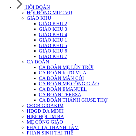
HỘI ĐOÀN
HỘI ĐỒNG MỤC VỤ
GIÁO KHU
GIÁO KHU 2
GIÁO KHU 3
GIÁO KHU 4
GIÁO KHU 1
GIÁO KHU 5
GIÁO KHU 6
GIÁO KHU 7
CA ĐOÀN
CA ĐOÀN MẸ LÊN TRỜI
CA ĐOÀN KITÔ VUA
CA ĐOÀN MÂN CÔI
CA ĐOÀN MẸ CÔNG GIÁO
CA ĐOÀN EMANUEL
CA ĐOÀN TERESA
CA ĐOÀN THÁNH GIUSE THỢ
CĐCB GIOAKIM
HDGĐ ĐA MINH
HIỆP HỘI TM BA
MẸ CÔNG GIÁO
PHẠT TẠ THÁNH TÂM
PHAN SINH TẠI THẾ