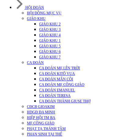
HỘI ĐOÀN
HỘI ĐỒNG MỤC VỤ
GIÁO KHU
GIÁO KHU 2
GIÁO KHU 3
GIÁO KHU 4
GIÁO KHU 1
GIÁO KHU 5
GIÁO KHU 6
GIÁO KHU 7
CA ĐOÀN
CA ĐOÀN MẸ LÊN TRỜI
CA ĐOÀN KITÔ VUA
CA ĐOÀN MÂN CÔI
CA ĐOÀN MẸ CÔNG GIÁO
CA ĐOÀN EMANUEL
CA ĐOÀN TERESA
CA ĐOÀN THÁNH GIUSE THỢ
CĐCB GIOAKIM
HDGĐ ĐA MINH
HIỆP HỘI TM BA
MẸ CÔNG GIÁO
PHẠT TẠ THÁNH TÂM
PHAN SINH TẠI THẾ