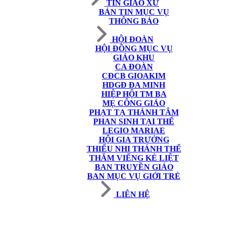
TIN GIÁO XỨ
BẢN TIN MỤC VỤ
THÔNG BÁO
HỘI ĐOÀN
HỘI ĐỒNG MỤC VỤ
GIÁO KHU
CA ĐOÀN
CĐCB GIOAKIM
HDGĐ ĐA MINH
HIỆP HỘI TM BA
MẸ CÔNG GIÁO
PHẠT TẠ THÁNH TÂM
PHAN SINH TẠI THẾ
LEGIO MARIAE
HỘI GIA TRƯỞNG
THIẾU NHI THÁNH THỂ
THĂM VIẾNG KẺ LIỆT
BAN TRUYỀN GIÁO
BAN MỤC VỤ GIỚI TRẺ
LIÊN HỆ