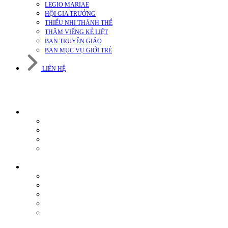
LEGIO MARIAE
HỘI GIA TRƯỞNG
THIẾU NHI THÁNH THỂ
THĂM VIẾNG KẺ LIỆT
BAN TRUYỀN GIÁO
BAN MỤC VỤ GIỚI TRẺ
LIÊN HỆ