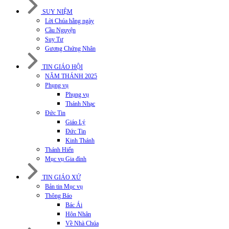
SUY NIỆM
Lời Chúa hằng ngày
Cầu Nguyện
Suy Tư
Gương Chứng Nhân
TIN GIÁO HỘI
NĂM THÁNH 2025
Phụng vụ
Phụng vụ
Thánh Nhạc
Đức Tin
Giáo Lý
Đức Tin
Kinh Thánh
Thánh Hiến
Mục vụ Gia đình
TIN GIÁO XỨ
Bản tin Mục vụ
Thông Báo
Bác Ái
Hôn Nhân
Về Nhà Chúa