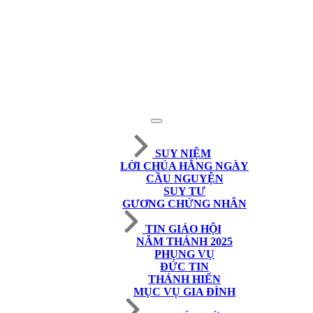
SUY NIỆM
LỜI CHÚA HẰNG NGÀY
CẦU NGUYỆN
SUY TƯ
GƯƠNG CHỨNG NHÂN
TIN GIÁO HỘI
NĂM THÁNH 2025
PHỤNG VỤ
ĐỨC TIN
THÁNH HIẾN
MỤC VỤ GIA ĐÌNH