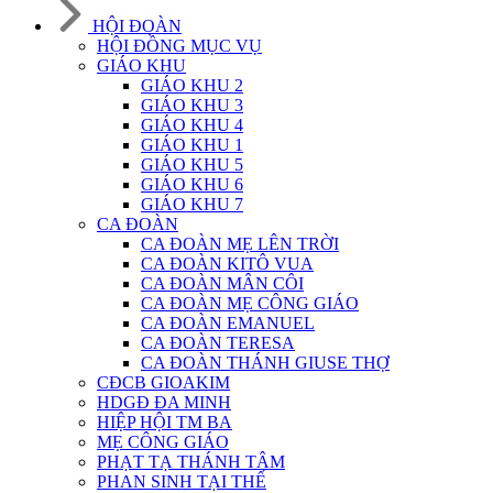
HỘI ĐOÀN
HỘI ĐỒNG MỤC VỤ
GIÁO KHU
GIÁO KHU 2
GIÁO KHU 3
GIÁO KHU 4
GIÁO KHU 1
GIÁO KHU 5
GIÁO KHU 6
GIÁO KHU 7
CA ĐOÀN
CA ĐOÀN MẸ LÊN TRỜI
CA ĐOÀN KITÔ VUA
CA ĐOÀN MÂN CÔI
CA ĐOÀN MẸ CÔNG GIÁO
CA ĐOÀN EMANUEL
CA ĐOÀN TERESA
CA ĐOÀN THÁNH GIUSE THỢ
CĐCB GIOAKIM
HDGĐ ĐA MINH
HIỆP HỘI TM BA
MẸ CÔNG GIÁO
PHẠT TẠ THÁNH TÂM
PHAN SINH TẠI THẾ