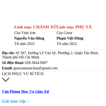
Linh mục CHÁNH XỨ
Linh mục PHỤ TÁ
Cha Vinh Sơn
Cha Giuse
Nguyễn Văn Hồng
Phạm Việt Dũng
Từ năm 2022
Từ năm 2022
Địa chỉ:
Số 387, Đường Lê Văn Sỹ, Phường 2, Quận Tân Bình,
Thành phố Hồ Chí Minh
Số điện thoại:
028.3844.9497
Email:
giaoxutansachau@gmail.com
LỊCH PHỤC VỤ BÍ TÍCH
Văn Phòng Mục Vụ Giáo Xứ
Giờ làm việc :