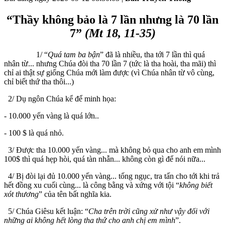
“Thầy không bảo là 7 lần nhưng là 70 lần
7”
(Mt 18, 11-35)
1/ “
Quá tam ba bận
” đã là nhiều, tha tới 7 lần thì quá
nhân từ... nhưng Chúa đòi tha 70 lần 7 (tức là tha hoài, tha mãi) thì
chỉ ai thật sự giống Chúa mới làm được (vì Chúa nhân từ vô cùng,
chỉ biết thứ tha thôi...)
2/ Dụ ngôn Chúa kể để minh họa:
- 10.000 yến vàng là quá lớn..
- 100 $ là quá nhỏ.
3/ Được tha 10.000 yến vàng... mà không bỏ qua cho anh em mình
100$ thì quá hẹp hòi, quá tàn nhẫn... không còn gì để nói nữa...
4/ Bị đòi lại đủ 10.000 yến vàng... tống ngục, tra tấn cho tới khi trả
hết đồng xu cuối cùng... là công bằng và xứng với tội “
không biết
xót thương
” của tên bất nghĩa kia.
5/ Chúa Giêsu kết luận: “
Cha trên trời cũng xử như vậy đối với
những ai không hết lòng tha thứ cho anh chị em mình
”.