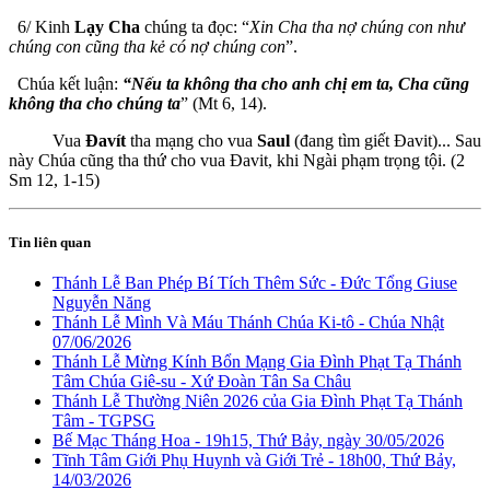
6/ Kinh
Lạy Cha
chúng ta đọc: “
Xin Cha tha nợ chúng con như
chúng con cũng tha kẻ có nợ chúng con
”.
Chúa kết luận:
“Nếu ta không tha cho anh chị em ta, Cha cũng
không tha cho chúng ta
” (Mt 6, 14).
Vua
Đavít
tha mạng cho vua
Saul
(đang tìm giết Đavit)... Sau
này Chúa cũng tha thứ cho vua Đavit, khi Ngài phạm trọng tội. (2
Sm 12, 1-15)
Tin liên quan
Thánh Lễ Ban Phép Bí Tích Thêm Sức - Đức Tổng Giuse
Nguyễn Năng
Thánh Lễ Mình Và Máu Thánh Chúa Ki-tô - Chúa Nhật
07/06/2026
Thánh Lễ Mừng Kính Bổn Mạng Gia Đình Phạt Tạ Thánh
Tâm Chúa Giê-su - Xứ Đoàn Tân Sa Châu
Thánh Lễ Thường Niên 2026 của Gia Đình Phạt Tạ Thánh
Tâm - TGPSG
Bế Mạc Tháng Hoa - 19h15, Thứ Bảy, ngày 30/05/2026
Tĩnh Tâm Giới Phụ Huynh và Giới Trẻ - 18h00, Thứ Bảy,
14/03/2026