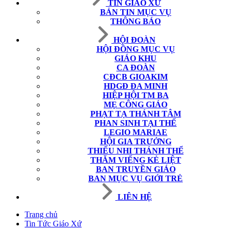
TIN GIÁO XỨ
BẢN TIN MỤC VỤ
THÔNG BÁO
HỘI ĐOÀN
HỘI ĐỒNG MỤC VỤ
GIÁO KHU
CA ĐOÀN
CĐCB GIOAKIM
HDGĐ ĐA MINH
HIỆP HỘI TM BA
MẸ CÔNG GIÁO
PHẠT TẠ THÁNH TÂM
PHAN SINH TẠI THẾ
LEGIO MARIAE
HỘI GIA TRƯỞNG
THIẾU NHI THÁNH THỂ
THĂM VIẾNG KẺ LIỆT
BAN TRUYỀN GIÁO
BAN MỤC VỤ GIỚI TRẺ
LIÊN HỆ
Trang chủ
Tin Tức Giáo Xứ