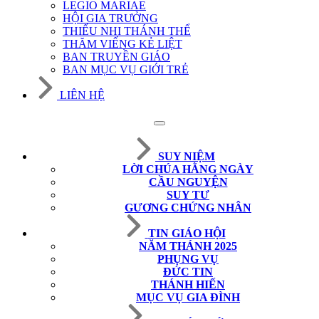
LEGIO MARIAE
HỘI GIA TRƯỞNG
THIẾU NHI THÁNH THỂ
THĂM VIẾNG KẺ LIỆT
BAN TRUYỀN GIÁO
BAN MỤC VỤ GIỚI TRẺ
LIÊN HỆ
SUY NIỆM
LỜI CHÚA HẰNG NGÀY
CẦU NGUYỆN
SUY TƯ
GƯƠNG CHỨNG NHÂN
TIN GIÁO HỘI
NĂM THÁNH 2025
PHỤNG VỤ
ĐỨC TIN
THÁNH HIẾN
MỤC VỤ GIA ĐÌNH