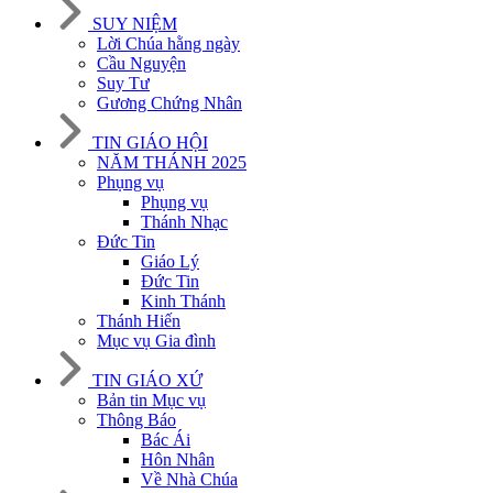
SUY NIỆM
Lời Chúa hằng ngày
Cầu Nguyện
Suy Tư
Gương Chứng Nhân
TIN GIÁO HỘI
NĂM THÁNH 2025
Phụng vụ
Phụng vụ
Thánh Nhạc
Đức Tin
Giáo Lý
Đức Tin
Kinh Thánh
Thánh Hiến
Mục vụ Gia đình
TIN GIÁO XỨ
Bản tin Mục vụ
Thông Báo
Bác Ái
Hôn Nhân
Về Nhà Chúa