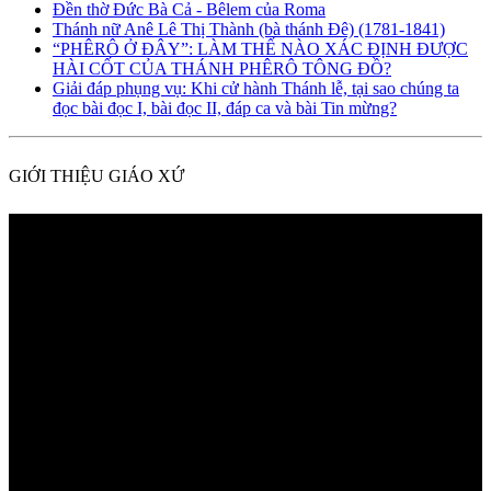
Đền thờ Đức Bà Cả - Bêlem của Roma
Thánh nữ Anê Lê Thị Thành (bà thánh Đê) (1781-1841)
“PHÊRÔ Ở ĐÂY”: LÀM THẾ NÀO XÁC ĐỊNH ĐƯỢC
HÀI CỐT CỦA THÁNH PHÊRÔ TÔNG ĐỒ?
Giải đáp phụng vụ: Khi cử hành Thánh lễ, tại sao chúng ta
đọc bài đọc I, bài đọc II, đáp ca và bài Tin mừng?
GIỚI THIỆU GIÁO XỨ