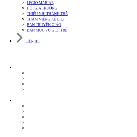
LEGIO MARIAE
HỘI GIA TRƯỞNG
THIẾU NHI THÁNH THỂ
THĂM VIẾNG KẺ LIỆT
BAN TRUYỀN GIÁO
BAN MỤC VỤ GIỚI TRẺ
LIÊN HỆ