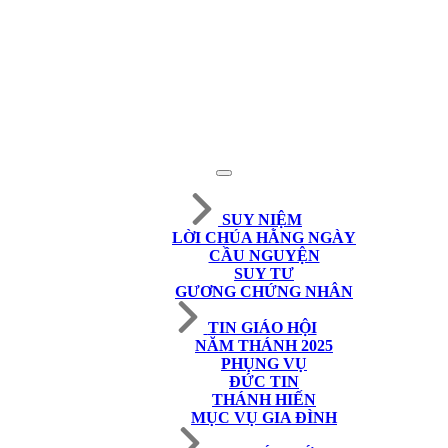
SUY NIỆM
LỜI CHÚA HẰNG NGÀY
CẦU NGUYỆN
SUY TƯ
GƯƠNG CHỨNG NHÂN
TIN GIÁO HỘI
NĂM THÁNH 2025
PHỤNG VỤ
ĐỨC TIN
THÁNH HIẾN
MỤC VỤ GIA ĐÌNH