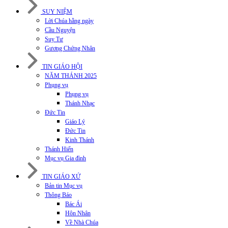
SUY NIỆM
Lời Chúa hằng ngày
Cầu Nguyện
Suy Tư
Gương Chứng Nhân
TIN GIÁO HỘI
NĂM THÁNH 2025
Phụng vụ
Phụng vụ
Thánh Nhạc
Đức Tin
Giáo Lý
Đức Tin
Kinh Thánh
Thánh Hiến
Mục vụ Gia đình
TIN GIÁO XỨ
Bản tin Mục vụ
Thông Báo
Bác Ái
Hôn Nhân
Về Nhà Chúa