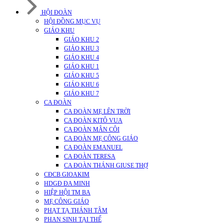
HỘI ĐOÀN
HỘI ĐỒNG MỤC VỤ
GIÁO KHU
GIÁO KHU 2
GIÁO KHU 3
GIÁO KHU 4
GIÁO KHU 1
GIÁO KHU 5
GIÁO KHU 6
GIÁO KHU 7
CA ĐOÀN
CA ĐOÀN MẸ LÊN TRỜI
CA ĐOÀN KITÔ VUA
CA ĐOÀN MÂN CÔI
CA ĐOÀN MẸ CÔNG GIÁO
CA ĐOÀN EMANUEL
CA ĐOÀN TERESA
CA ĐOÀN THÁNH GIUSE THỢ
CĐCB GIOAKIM
HDGĐ ĐA MINH
HIỆP HỘI TM BA
MẸ CÔNG GIÁO
PHẠT TẠ THÁNH TÂM
PHAN SINH TẠI THẾ