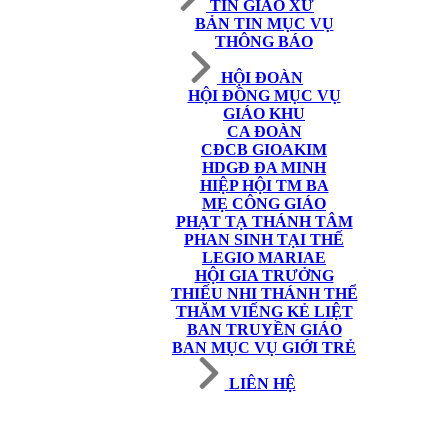
TIN GIÁO XỨ
BẢN TIN MỤC VỤ
THÔNG BÁO
HỘI ĐOÀN
HỘI ĐỒNG MỤC VỤ
GIÁO KHU
CA ĐOÀN
CĐCB GIOAKIM
HDGĐ ĐA MINH
HIỆP HỘI TM BA
MẸ CÔNG GIÁO
PHẠT TẠ THÁNH TÂM
PHAN SINH TẠI THẾ
LEGIO MARIAE
HỘI GIA TRƯỞNG
THIẾU NHI THÁNH THỂ
THĂM VIẾNG KẺ LIỆT
BAN TRUYỀN GIÁO
BAN MỤC VỤ GIỚI TRẺ
LIÊN HỆ