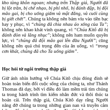
kho tàng khôn ngoan; nhưng trên Thập giá, Người đã
bị lột trần, bị
chế nhạo, bị phỉ nhổ, bị đánh đập, bị
đội
mão gai, bị cho uống giấm và mật đắng, và cuối cùng
bị giết chết”
. Chúng ta không nên bám víu vào tiền bạc
hay y phục, vì
“chúng đã chia nhau áo xống của Ta”
;
không nên khao khát vinh quang, vì
“Chúa Kitô đã bị
đánh đòn và lăng nhục”
; không nên ham muốn quyền
lực, vì
“chúng đã đội mão gai lên đầu Người”
; cũng
không nên quá chú trọng đến của ăn uống, vì
“trong
cơn khát, chúng đã cho Ta uống giấm”
.
Học hỏi từ ngôi trường thập giá
Giữ ánh nhìn hướng về Chúa Kitô chịu đóng đinh sẽ
hoàn toàn biến đổi cuộc sống của chúng ta, như Thánh
Thomas đã dạy, bởi vì điều đó làm mềm trái tim chúng
ta trong hành trình tìm kiếm nhân đức và thôi thúc ta
hoán cải. Trên thập giá, Chúa Kitô dạy rằng Người
nâng đỡ chúng ta trong những gian nan và truyền cảm