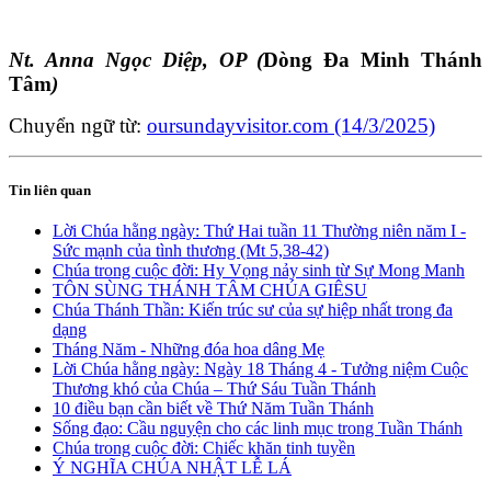
Nt. Anna Ngọc Diệp, OP (
Dòng Đa Minh Thánh
Tâm
)
Chuyển ngữ từ:
oursundayvisitor.com (14/3/2025)
Tin liên quan
Lời Chúa hằng ngày: Thứ Hai tuần 11 Thường niên năm I -
Sức mạnh của tình thương (Mt 5,38-42)
Chúa trong cuộc đời: Hy Vọng nảy sinh từ Sự Mong Manh
TÔN SÙNG THÁNH TÂM CHÚA GIÊSU
Chúa Thánh Thần: Kiến trúc sư của sự hiệp nhất trong đa
dạng
Tháng Năm - Những đóa hoa dâng Mẹ
Lời Chúa hằng ngày: Ngày 18 Tháng 4 - Tưởng niệm Cuộc
Thương khó của Chúa – Thứ Sáu Tuần Thánh
10 điều bạn cần biết về Thứ Năm Tuần Thánh
Sống đạo: Cầu nguyện cho các linh mục trong Tuần Thánh
Chúa trong cuộc đời: Chiếc khăn tinh tuyền
Ý NGHĨA CHÚA NHẬT LỄ LÁ