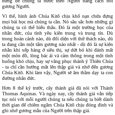
hứng để chúng ta bước theo Người bằng cách noi
gương Người.
Vì thế, hình ảnh Chúa Kitô chịu khổ nạn chứa đựng
mọi bài học mà chúng ta cần. Nó sâu sắc hơn những gì
chúng ta có thể hiểu thấu. Đó là một trường học của
nhân đức, của tình yêu kiên trung và trung tín. Dù
trong hoàn cảnh nào, dù đối diện với thử thách nào, dù
ta đang cần một tấm gương nào nhất - dù đó là sự kiên
nhẫn khi xếp hàng ở siêu thị, sự dứt bỏ khi đánh mất
một món đồ, lòng bác ái và cảm thông trong một tình
huống khó chịu, hay sự vâng phục thánh ý Thiên Chúa
- ta chỉ cần hướng mắt lên thập giá và nhớ đến gương
Chúa Kitô. Khi làm vậy, Người sẽ âm thầm dạy ta con
đường nhân đức.
Hơn 8 thế kỷ trước, cây thánh giá đã nói với Thánh
Thomas Aquinas. Và ngày nay, cây thánh giá vẫn tiếp
tục nói với mỗi người chúng ta nếu chúng ta biết dành
thời gian để chiêm ngắm Chúa Kitô chịu đóng đinh và
ghi nhớ gương mẫu của Người trên thập giá.