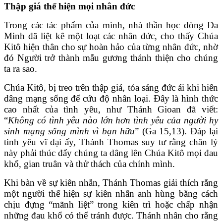
Thập giá thể hiện mọi nhân đức
Trong các tác phẩm của mình, nhà thần học dòng Đa
Minh đã liệt kê một loạt các nhân đức, cho thấy Chúa
Kitô hiện thân cho sự hoàn hảo của từng nhân đức, nhờ
đó Người trở thành mẫu gương thánh thiện cho chúng
ta ra sao.
Chúa Kitô, bị treo trên thập giá, tỏa sáng đức ái khi hiến
dâng mạng sống để cứu độ nhân loại. Đây là hình thức
cao nhất của tình yêu, như Thánh Gioan đã viết:
“
Không có tình yêu nào lớn hơn tình yêu của người hy
sinh mạng sống mình vì bạn hữu
” (Ga 15,13). Đáp lại
tình yêu vĩ đại ấy, Thánh Thomas suy tư rằng chân lý
này phải thúc đẩy chúng ta dâng lên Chúa Kitô mọi đau
khổ, gian truân và thử thách của chính mình.
Khi bàn về sự kiên nhẫn, Thánh Thomas giải thích rằng
một người thể hiện sự kiên nhẫn anh hùng bằng cách
chịu đựng “mãnh liệt” trong kiên trì hoặc chấp nhận
những đau khổ có thể tránh được. Thánh nhân cho rằng