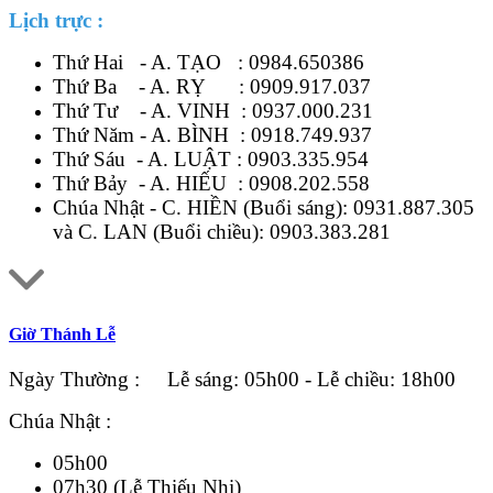
Lịch trực :
Thứ Hai - A. TẠO :
0984.650386
Thứ Ba - A. RỴ :
0909.917.037
Thứ Tư - A. VINH :
0937.000.231
Thứ Năm - A. BÌNH :
0918.749.937
Thứ Sáu - A. LUẬT :
0903.335.954
Thứ Bảy - A. HIẾU :
0908.202.558
Chúa Nhật - C. HIỀN (Buổi sáng):
0931.887.305
và C. LAN (Buổi chiều):
0903.383.281
Giờ Thánh Lễ
Ngày Thường : Lễ sáng: 05h00 - Lễ chiều: 18h00
Chúa Nhật :
05h00
07h30 (Lễ Thiếu Nhi)