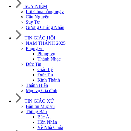
SUY NIỆM
Lời Chúa hằng ngày
Cầu Nguyện
Suy Tư
Gương Chứng Nhân
TIN GIÁO HỘI
NĂM THÁNH 2025
Phụng vụ
Phụng vụ
Thánh Nhạc
Đức Tin
Giáo Lý
Đức Tin
Kinh Thánh
Thánh Hiến
Mục vụ Gia đình
TIN GIÁO XỨ
Bản tin Mục vụ
Thông Báo
Bác Ái
Hôn Nhân
Về Nhà Chúa