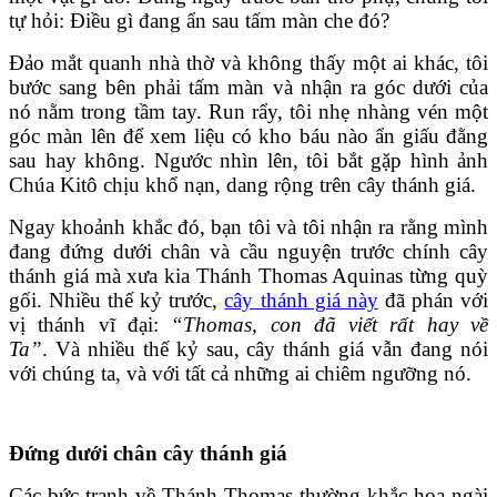
tự hỏi: Điều gì đang ẩn sau tấm màn che đó?
Đảo mắt quanh nhà thờ và không thấy một ai khác, tôi
bước sang bên phải tấm màn và nhận ra góc dưới của
nó nằm trong tầm tay. Run rẩy, tôi nhẹ nhàng vén một
góc màn lên để xem liệu có kho báu nào ẩn giấu đằng
sau hay không. Ngước nhìn lên, tôi bắt gặp hình ảnh
Chúa Kitô chịu khổ nạn, dang rộng trên cây thánh giá.
Ngay khoảnh khắc đó, bạn tôi và tôi nhận ra rằng mình
đang đứng dưới chân và cầu nguyện trước chính cây
thánh giá mà xưa kia Thánh Thomas Aquinas từng quỳ
gối. Nhiều thế kỷ trước,
cây thánh giá này
đã phán với
vị thánh vĩ đại:
“Thomas, con đã viết rất hay về
Ta”
. Và nhiều thế kỷ sau, cây thánh giá vẫn đang nói
với chúng ta, và với tất cả những ai chiêm ngưỡng nó.
Đứng dưới chân cây thánh giá
Các bức tranh về Thánh Thomas thường khắc họa ngài