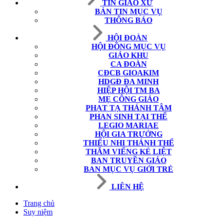
TIN GIÁO XỨ
BẢN TIN MỤC VỤ
THÔNG BÁO
HỘI ĐOÀN
HỘI ĐỒNG MỤC VỤ
GIÁO KHU
CA ĐOÀN
CĐCB GIOAKIM
HDGĐ ĐA MINH
HIỆP HỘI TM BA
MẸ CÔNG GIÁO
PHẠT TẠ THÁNH TÂM
PHAN SINH TẠI THẾ
LEGIO MARIAE
HỘI GIA TRƯỞNG
THIẾU NHI THÁNH THỂ
THĂM VIẾNG KẺ LIỆT
BAN TRUYỀN GIÁO
BAN MỤC VỤ GIỚI TRẺ
LIÊN HỆ
Trang chủ
Suy niệm