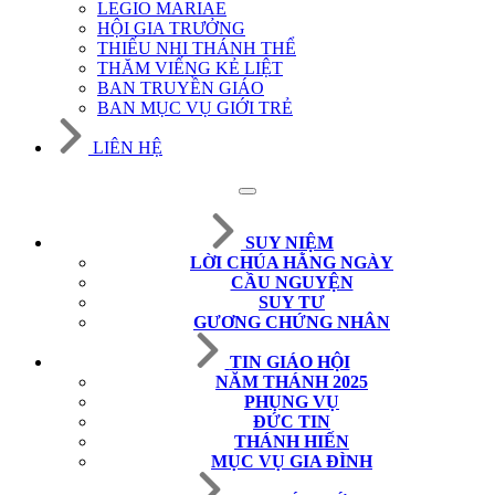
LEGIO MARIAE
HỘI GIA TRƯỞNG
THIẾU NHI THÁNH THỂ
THĂM VIẾNG KẺ LIỆT
BAN TRUYỀN GIÁO
BAN MỤC VỤ GIỚI TRẺ
LIÊN HỆ
SUY NIỆM
LỜI CHÚA HẰNG NGÀY
CẦU NGUYỆN
SUY TƯ
GƯƠNG CHỨNG NHÂN
TIN GIÁO HỘI
NĂM THÁNH 2025
PHỤNG VỤ
ĐỨC TIN
THÁNH HIẾN
MỤC VỤ GIA ĐÌNH