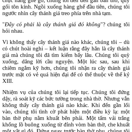
chục hàng ghế gỗ, chúng tôi tiến đến gần bàn thờ, quỳ
gối tôn kính. Ngồi xuống hàng ghế đầu tiên, chúng tôi
ngước nhìn cây thánh giá treo phía trên nhà tạm.
"
Đây có phải là cây
thánh giá đó
không
"? chúng tôi
hỏi nhau.
Vì không thấy cây thánh giá nào khác, chúng tôi – dù
có chút hoài nghi – kết luận rằng đây hẳn là cây thánh
giá mà chúng tôi đã tìm kiếm bấy lâu. Chúng tôi quỳ
xuống, dâng lời cầu nguyện. Một lúc sau, sau khi
chiêm ngắm kỹ hơn, chúng tôi nhận ra cây thánh giá
trước mặt có vẻ quá hiện đại để có thể thuộc về thế kỷ
XIII.
Nhiệm vụ của chúng tôi lại tiếp tục. Chúng tôi đứng
dậy, rà soát kỹ các bức tường trong nhà thờ. Nhưng vẫn
không thấy cây thánh giá nào khác. Khi đến gần lối
vào, chúng tôi tình cờ phát hiện một điều kỳ lạ: một
bàn thờ phụ nằm khuất bên phải. Một tấm vải trắng
khổng lồ buông xuống từ đỉnh vòm bàn thờ, che khuất
một vật gì đó. Đứng ngay trước bàn thờ phụ, chúng tôi