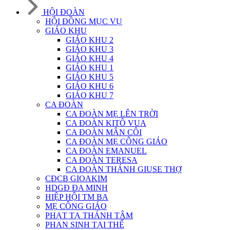
HỘI ĐOÀN
HỘI ĐỒNG MỤC VỤ
GIÁO KHU
GIÁO KHU 2
GIÁO KHU 3
GIÁO KHU 4
GIÁO KHU 1
GIÁO KHU 5
GIÁO KHU 6
GIÁO KHU 7
CA ĐOÀN
CA ĐOÀN MẸ LÊN TRỜI
CA ĐOÀN KITÔ VUA
CA ĐOÀN MÂN CÔI
CA ĐOÀN MẸ CÔNG GIÁO
CA ĐOÀN EMANUEL
CA ĐOÀN TERESA
CA ĐOÀN THÁNH GIUSE THỢ
CĐCB GIOAKIM
HDGĐ ĐA MINH
HIỆP HỘI TM BA
MẸ CÔNG GIÁO
PHẠT TẠ THÁNH TÂM
PHAN SINH TẠI THẾ