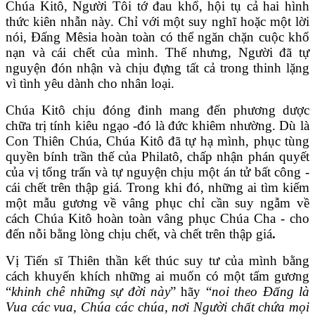
Chúa Kitô, Người Tôi tớ đau khổ, hội tụ cả hai hình
thức kiên nhẫn này. Chỉ với một suy nghĩ hoặc một lời
nói, Đấng Mêsia hoàn toàn có thể ngăn chặn cuộc khổ
nạn và cái chết của mình. Thế nhưng, Người đã tự
nguyện đón nhận và chịu đựng tất cả trong thinh lặng
vì tình yêu dành cho nhân loại.
Chúa Kitô chịu đóng đinh mang đến phương dược
chữa trị tính kiêu ngạo -đó là đức khiêm nhường. Dù là
Con Thiên Chúa, Chúa Kitô đã tự hạ mình, phục tùng
quyền bính trần thế của Philatô, chấp nhận phán quyết
của vị tổng trấn và tự nguyện chịu một án tử bất công -
cái chết trên thập giá. Trong khi đó, những ai tìm kiếm
một mẫu gương về vâng phục chỉ cần suy ngẫm về
cách Chúa Kitô hoàn toàn vâng phục Chúa Cha - cho
đến nỗi bằng lòng chịu chết, và chết trên thập giá
.
Vị Tiến sĩ Thiên thần kết thúc suy tư của mình bằng
cách khuyến khích những ai muốn có một tấm gương
“
khinh chê những sự đời này
” hãy “
noi theo Đấng là
Vua các vua, Chúa các chúa, nơi Người chất chứa mọi