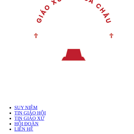
Menu chính
SUY NIỆM
TIN GIÁO HỘI
TIN GIÁO XỨ
HỘI ĐOÀN
LIÊN HỆ