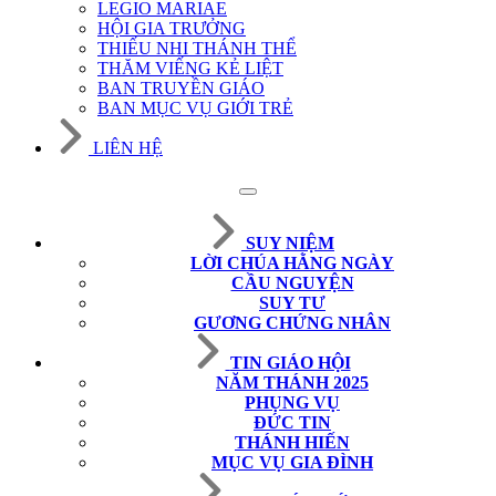
LEGIO MARIAE
HỘI GIA TRƯỞNG
THIẾU NHI THÁNH THỂ
THĂM VIẾNG KẺ LIỆT
BAN TRUYỀN GIÁO
BAN MỤC VỤ GIỚI TRẺ
LIÊN HỆ
SUY NIỆM
LỜI CHÚA HẰNG NGÀY
CẦU NGUYỆN
SUY TƯ
GƯƠNG CHỨNG NHÂN
TIN GIÁO HỘI
NĂM THÁNH 2025
PHỤNG VỤ
ĐỨC TIN
THÁNH HIẾN
MỤC VỤ GIA ĐÌNH