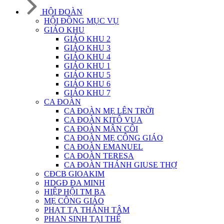
HỘI ĐOÀN
HỘI ĐỒNG MỤC VỤ
GIÁO KHU
GIÁO KHU 2
GIÁO KHU 3
GIÁO KHU 4
GIÁO KHU 1
GIÁO KHU 5
GIÁO KHU 6
GIÁO KHU 7
CA ĐOÀN
CA ĐOÀN MẸ LÊN TRỜI
CA ĐOÀN KITÔ VUA
CA ĐOÀN MÂN CÔI
CA ĐOÀN MẸ CÔNG GIÁO
CA ĐOÀN EMANUEL
CA ĐOÀN TERESA
CA ĐOÀN THÁNH GIUSE THỢ
CĐCB GIOAKIM
HDGĐ ĐA MINH
HIỆP HỘI TM BA
MẸ CÔNG GIÁO
PHẠT TẠ THÁNH TÂM
PHAN SINH TẠI THẾ