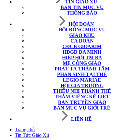
TIN GIÁO XỨ
BẢN TIN MỤC VỤ
THÔNG BÁO
HỘI ĐOÀN
HỘI ĐỒNG MỤC VỤ
GIÁO KHU
CA ĐOÀN
CĐCB GIOAKIM
HDGĐ ĐA MINH
HIỆP HỘI TM BA
MẸ CÔNG GIÁO
PHẠT TẠ THÁNH TÂM
PHAN SINH TẠI THẾ
LEGIO MARIAE
HỘI GIA TRƯỞNG
THIẾU NHI THÁNH THỂ
THĂM VIẾNG KẺ LIỆT
BAN TRUYỀN GIÁO
BAN MỤC VỤ GIỚI TRẺ
LIÊN HỆ
Trang chủ
Tin Tức Giáo Xứ