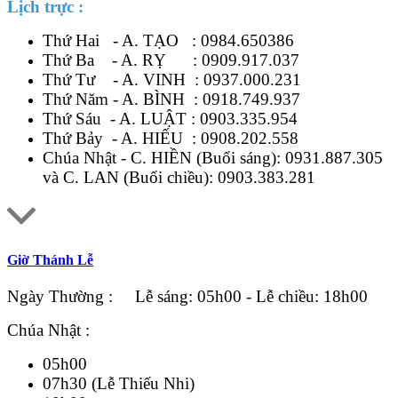
Lịch trực :
Thứ Hai - A. TẠO :
0984.650386
Thứ Ba - A. RỴ :
0909.917.037
Thứ Tư - A. VINH :
0937.000.231
Thứ Năm - A. BÌNH :
0918.749.937
Thứ Sáu - A. LUẬT :
0903.335.954
Thứ Bảy - A. HIẾU :
0908.202.558
Chúa Nhật - C. HIỀN (Buổi sáng):
0931.887.305
và C. LAN (Buổi chiều):
0903.383.281
Giờ Thánh Lễ
Ngày Thường : Lễ sáng: 05h00 - Lễ chiều: 18h00
Chúa Nhật :
05h00
07h30 (Lễ Thiếu Nhi)