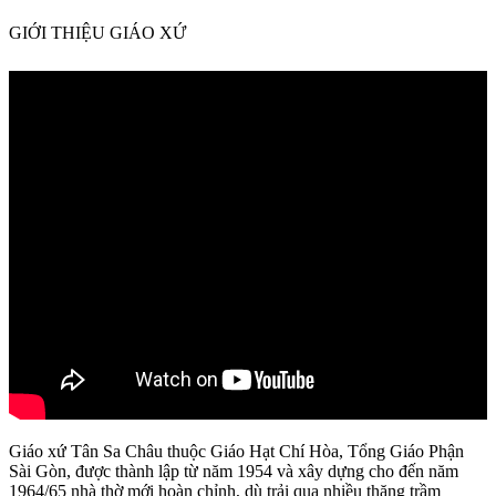
GIỚI THIỆU GIÁO XỨ
Giáo xứ Tân Sa Châu thuộc Giáo Hạt Chí Hòa, Tổng Giáo Phận
Sài Gòn, được thành lập từ năm 1954 và xây dựng cho đến năm
1964/65 nhà thờ mới hoàn chỉnh, dù trải qua nhiều thăng trầm