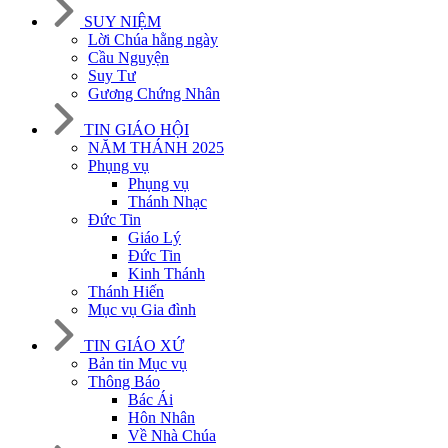
SUY NIỆM
Lời Chúa hằng ngày
Cầu Nguyện
Suy Tư
Gương Chứng Nhân
TIN GIÁO HỘI
NĂM THÁNH 2025
Phụng vụ
Phụng vụ
Thánh Nhạc
Đức Tin
Giáo Lý
Đức Tin
Kinh Thánh
Thánh Hiến
Mục vụ Gia đình
TIN GIÁO XỨ
Bản tin Mục vụ
Thông Báo
Bác Ái
Hôn Nhân
Về Nhà Chúa