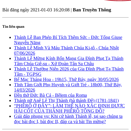
Bài đăng ngày
2021-01-03 16:20:08
|
Ban Truyền Thông
Tin liên quan
Thánh Lễ Ban Phép Bí Tích Thêm Sức - Đức Tổng Giuse
Nguyễn Năng
Thánh Lễ Mình Và Máu Thánh Chúa Ki-tô - Chúa Nhật
07/06/2026
Thánh Lễ Mừng Kính Bổn Mạng Gia Đình Phạt Tạ Thánh
Tâm Chúa Giê-su - Xứ Đoàn Tân Sa Châu
Thánh Lễ Thường Niên 2026 của Gia Đình Phạt Tạ Thánh
Tâm - TGPSG
Bế Mạc Tháng Hoa - 19h15, Thứ Bảy, ngày 30/05/2026
Tĩnh Tâm Giới Phụ Huynh và Giới Trẻ - 18h00, Thứ Bảy,
14/03/2026
Đền thờ Đức Bà Cả - Bêlem của Roma
Thánh nữ Anê Lê Thị Thành (bà thánh Đê) (1781-1841)
“PHÊRÔ Ở ĐÂY”: LÀM THẾ NÀO XÁC ĐỊNH ĐƯỢC
HÀI CỐT CỦA THÁNH PHÊRÔ TÔNG ĐỒ?
Giải đáp phụng vụ: Khi cử hành Thánh lễ, tại sao chúng ta
đọc bài đọc I, bài đọc II, đáp ca và bài Tin mừng?