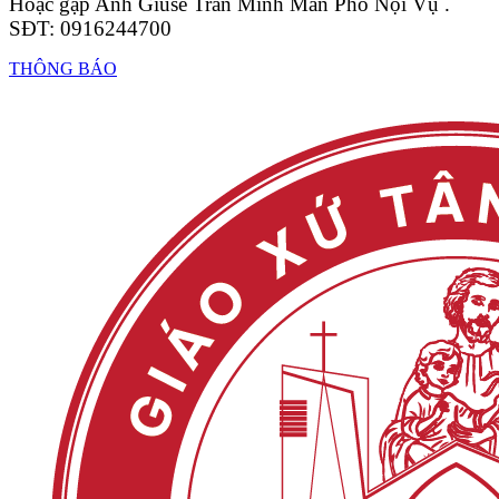
Hoặc gặp Anh Giuse Trần Minh Mẫn Phó Nội Vụ .
SĐT: 0916244700
THÔNG BÁO