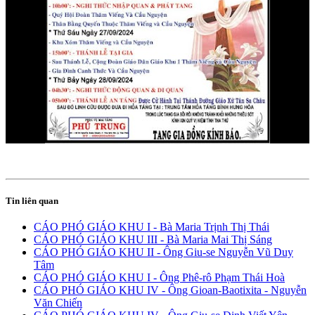
Tin liên quan
CÁO PHÓ GIÁO KHU I - Bà Maria Trịnh Thị Thái
CÁO PHÓ GIÁO KHU III - Bà Maria Mai Thị Sáng
CÁO PHÓ GIÁO KHU II - Ông Giu-se Nguyễn Vũ Duy
Tâm
CÁO PHÓ GIÁO KHU I - Ông Phê-rô Phạm Thái Hoà
CÁO PHÓ GIÁO KHU IV - Ông Gioan-Baotixita - Nguyễn
Văn Chiến