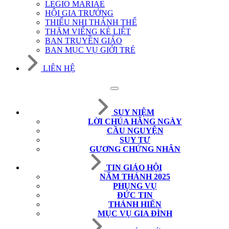
LEGIO MARIAE
HỘI GIA TRƯỞNG
THIẾU NHI THÁNH THỂ
THĂM VIẾNG KẺ LIỆT
BAN TRUYỀN GIÁO
BAN MỤC VỤ GIỚI TRẺ
LIÊN HỆ
SUY NIỆM
LỜI CHÚA HẰNG NGÀY
CẦU NGUYỆN
SUY TƯ
GƯƠNG CHỨNG NHÂN
TIN GIÁO HỘI
NĂM THÁNH 2025
PHỤNG VỤ
ĐỨC TIN
THÁNH HIẾN
MỤC VỤ GIA ĐÌNH