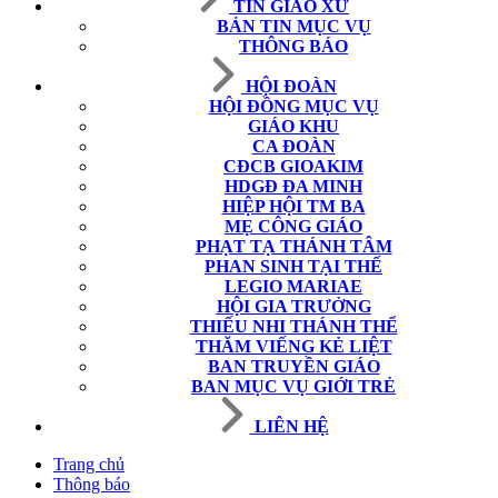
TIN GIÁO XỨ
BẢN TIN MỤC VỤ
THÔNG BÁO
HỘI ĐOÀN
HỘI ĐỒNG MỤC VỤ
GIÁO KHU
CA ĐOÀN
CĐCB GIOAKIM
HDGĐ ĐA MINH
HIỆP HỘI TM BA
MẸ CÔNG GIÁO
PHẠT TẠ THÁNH TÂM
PHAN SINH TẠI THẾ
LEGIO MARIAE
HỘI GIA TRƯỞNG
THIẾU NHI THÁNH THỂ
THĂM VIẾNG KẺ LIỆT
BAN TRUYỀN GIÁO
BAN MỤC VỤ GIỚI TRẺ
LIÊN HỆ
Trang chủ
Thông báo