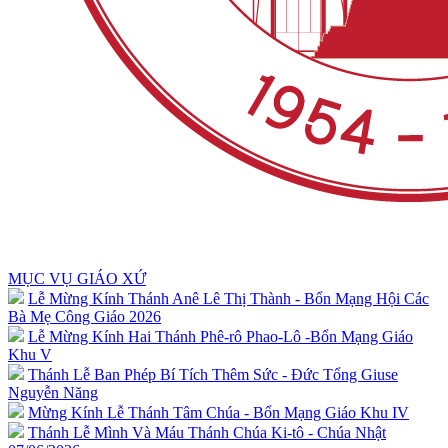
MỤC VỤ GIÁO XỨ
Lễ Mừng Kính Thánh Anê Lê Thị Thành - Bổn Mạng Hội Các
Bà Mẹ Công Giáo 2026
Lễ Mừng Kính Hai Thánh Phê-rô Phao-Lô -Bổn Mạng Giáo
Khu V
Thánh Lễ Ban Phép Bí Tích Thêm Sức - Đức Tổng Giuse
Nguyễn Năng
Mừng Kính Lễ Thánh Tâm Chúa - Bổn Mạng Giáo Khu IV
Thánh Lễ Mình Và Máu Thánh Chúa Ki-tô - Chúa Nhật