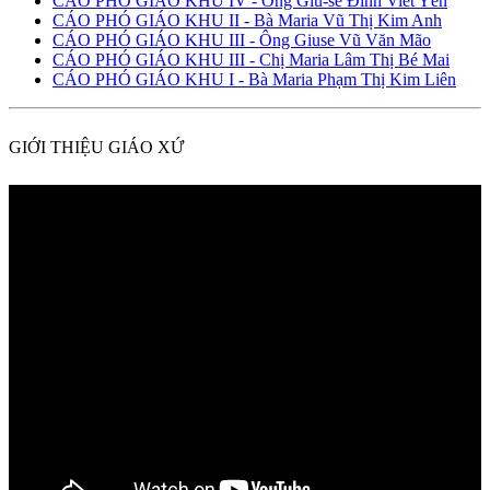
CÁO PHÓ GIÁO KHU IV - Ông Giu-se Đinh Viết Yên
CÁO PHÓ GIÁO KHU II - Bà Maria Vũ Thị Kim Anh
CÁO PHÓ GIÁO KHU III - Ông Giuse Vũ Văn Mão
CÁO PHÓ GIÁO KHU III - Chị Maria Lâm Thị Bé Mai
CÁO PHÓ GIÁO KHU I - Bà Maria Phạm Thị Kim Liên
GIỚI THIỆU GIÁO XỨ