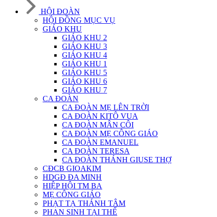
HỘI ĐOÀN
HỘI ĐỒNG MỤC VỤ
GIÁO KHU
GIÁO KHU 2
GIÁO KHU 3
GIÁO KHU 4
GIÁO KHU 1
GIÁO KHU 5
GIÁO KHU 6
GIÁO KHU 7
CA ĐOÀN
CA ĐOÀN MẸ LÊN TRỜI
CA ĐOÀN KITÔ VUA
CA ĐOÀN MÂN CÔI
CA ĐOÀN MẸ CÔNG GIÁO
CA ĐOÀN EMANUEL
CA ĐOÀN TERESA
CA ĐOÀN THÁNH GIUSE THỢ
CĐCB GIOAKIM
HDGĐ ĐA MINH
HIỆP HỘI TM BA
MẸ CÔNG GIÁO
PHẠT TẠ THÁNH TÂM
PHAN SINH TẠI THẾ