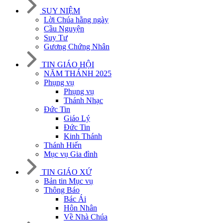
SUY NIỆM
Lời Chúa hằng ngày
Cầu Nguyện
Suy Tư
Gương Chứng Nhân
TIN GIÁO HỘI
NĂM THÁNH 2025
Phụng vụ
Phụng vụ
Thánh Nhạc
Đức Tin
Giáo Lý
Đức Tin
Kinh Thánh
Thánh Hiến
Mục vụ Gia đình
TIN GIÁO XỨ
Bản tin Mục vụ
Thông Báo
Bác Ái
Hôn Nhân
Về Nhà Chúa