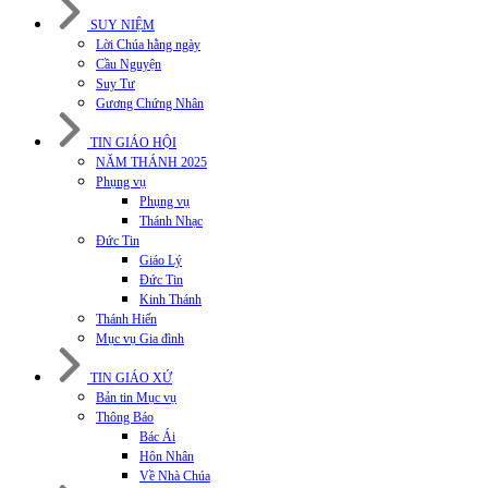
SUY NIỆM
Lời Chúa hằng ngày
Cầu Nguyện
Suy Tư
Gương Chứng Nhân
TIN GIÁO HỘI
NĂM THÁNH 2025
Phụng vụ
Phụng vụ
Thánh Nhạc
Đức Tin
Giáo Lý
Đức Tin
Kinh Thánh
Thánh Hiến
Mục vụ Gia đình
TIN GIÁO XỨ
Bản tin Mục vụ
Thông Báo
Bác Ái
Hôn Nhân
Về Nhà Chúa