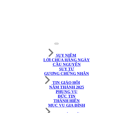
SUY NIỆM
LỜI CHÚA HẰNG NGÀY
CẦU NGUYỆN
SUY TƯ
GƯƠNG CHỨNG NHÂN
TIN GIÁO HỘI
NĂM THÁNH 2025
PHỤNG VỤ
ĐỨC TIN
THÁNH HIẾN
MỤC VỤ GIA ĐÌNH