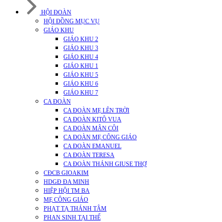
HỘI ĐOÀN
HỘI ĐỒNG MỤC VỤ
GIÁO KHU
GIÁO KHU 2
GIÁO KHU 3
GIÁO KHU 4
GIÁO KHU 1
GIÁO KHU 5
GIÁO KHU 6
GIÁO KHU 7
CA ĐOÀN
CA ĐOÀN MẸ LÊN TRỜI
CA ĐOÀN KITÔ VUA
CA ĐOÀN MÂN CÔI
CA ĐOÀN MẸ CÔNG GIÁO
CA ĐOÀN EMANUEL
CA ĐOÀN TERESA
CA ĐOÀN THÁNH GIUSE THỢ
CĐCB GIOAKIM
HDGĐ ĐA MINH
HIỆP HỘI TM BA
MẸ CÔNG GIÁO
PHẠT TẠ THÁNH TÂM
PHAN SINH TẠI THẾ