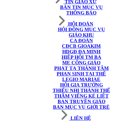
TIN GIÁO XỨ
BẢN TIN MỤC VỤ
THÔNG BÁO
HỘI ĐOÀN
HỘI ĐỒNG MỤC VỤ
GIÁO KHU
CA ĐOÀN
CĐCB GIOAKIM
HDGĐ ĐA MINH
HIỆP HỘI TM BA
MẸ CÔNG GIÁO
PHẠT TẠ THÁNH TÂM
PHAN SINH TẠI THẾ
LEGIO MARIAE
HỘI GIA TRƯỞNG
THIẾU NHI THÁNH THỂ
THĂM VIẾNG KẺ LIỆT
BAN TRUYỀN GIÁO
BAN MỤC VỤ GIỚI TRẺ
LIÊN HỆ