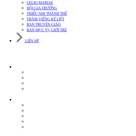
LEGIO MARIAE
HỘI GIA TRƯỞNG
THIẾU NHI THÁNH THỂ
THĂM VIẾNG KẺ LIỆT
BAN TRUYỀN GIÁO
BAN MỤC VỤ GIỚI TRẺ
LIÊN HỆ