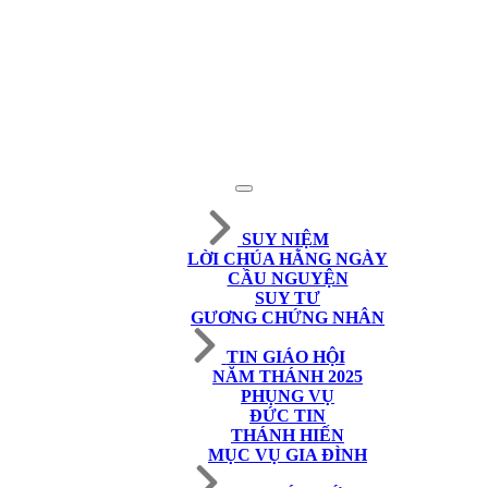
SUY NIỆM
LỜI CHÚA HẰNG NGÀY
CẦU NGUYỆN
SUY TƯ
GƯƠNG CHỨNG NHÂN
TIN GIÁO HỘI
NĂM THÁNH 2025
PHỤNG VỤ
ĐỨC TIN
THÁNH HIẾN
MỤC VỤ GIA ĐÌNH