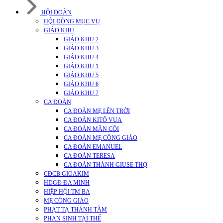
HỘI ĐOÀN
HỘI ĐỒNG MỤC VỤ
GIÁO KHU
GIÁO KHU 2
GIÁO KHU 3
GIÁO KHU 4
GIÁO KHU 1
GIÁO KHU 5
GIÁO KHU 6
GIÁO KHU 7
CA ĐOÀN
CA ĐOÀN MẸ LÊN TRỜI
CA ĐOÀN KITÔ VUA
CA ĐOÀN MÂN CÔI
CA ĐOÀN MẸ CÔNG GIÁO
CA ĐOÀN EMANUEL
CA ĐOÀN TERESA
CA ĐOÀN THÁNH GIUSE THỢ
CĐCB GIOAKIM
HDGĐ ĐA MINH
HIỆP HỘI TM BA
MẸ CÔNG GIÁO
PHẠT TẠ THÁNH TÂM
PHAN SINH TẠI THẾ