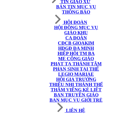
TIN GIÁO XỨ
BẢN TIN MỤC VỤ
THÔNG BÁO
HỘI ĐOÀN
HỘI ĐỒNG MỤC VỤ
GIÁO KHU
CA ĐOÀN
CĐCB GIOAKIM
HDGĐ ĐA MINH
HIỆP HỘI TM BA
MẸ CÔNG GIÁO
PHẠT TẠ THÁNH TÂM
PHAN SINH TẠI THẾ
LEGIO MARIAE
HỘI GIA TRƯỞNG
THIẾU NHI THÁNH THỂ
THĂM VIẾNG KẺ LIỆT
BAN TRUYỀN GIÁO
BAN MỤC VỤ GIỚI TRẺ
LIÊN HỆ