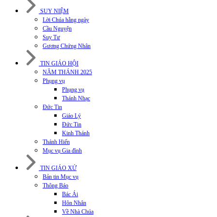
SUY NIỆM
Lời Chúa hằng ngày
Cầu Nguyện
Suy Tư
Gương Chứng Nhân
TIN GIÁO HỘI
NĂM THÁNH 2025
Phụng vụ
Phụng vụ
Thánh Nhạc
Đức Tin
Giáo Lý
Đức Tin
Kinh Thánh
Thánh Hiến
Mục vụ Gia đình
TIN GIÁO XỨ
Bản tin Mục vụ
Thông Báo
Bác Ái
Hôn Nhân
Về Nhà Chúa