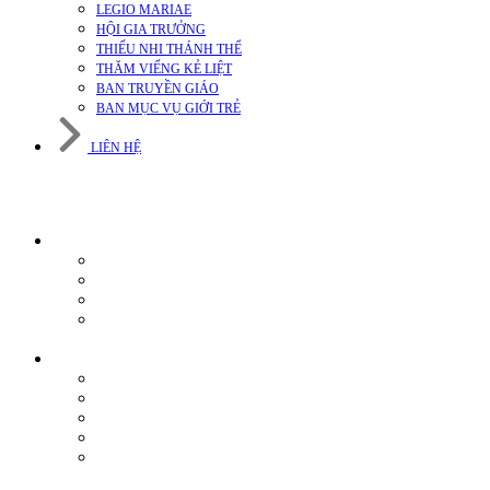
LEGIO MARIAE
HỘI GIA TRƯỞNG
THIẾU NHI THÁNH THỂ
THĂM VIẾNG KẺ LIỆT
BAN TRUYỀN GIÁO
BAN MỤC VỤ GIỚI TRẺ
LIÊN HỆ