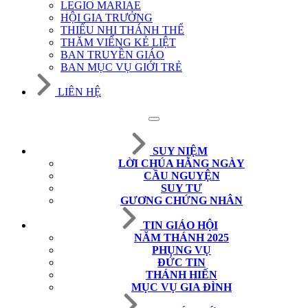
LEGIO MARIAE
HỘI GIA TRƯỞNG
THIẾU NHI THÁNH THỂ
THĂM VIẾNG KẺ LIỆT
BAN TRUYỀN GIÁO
BAN MỤC VỤ GIỚI TRẺ
LIÊN HỆ
SUY NIỆM
LỜI CHÚA HẰNG NGÀY
CẦU NGUYỆN
SUY TƯ
GƯƠNG CHỨNG NHÂN
TIN GIÁO HỘI
NĂM THÁNH 2025
PHỤNG VỤ
ĐỨC TIN
THÁNH HIẾN
MỤC VỤ GIA ĐÌNH