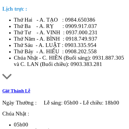
Lịch trực :
Thứ Hai - A. TẠO :
0984.650386
Thứ Ba - A. RỴ :
0909.917.037
Thứ Tư - A. VINH :
0937.000.231
Thứ Năm - A. BÌNH :
0918.749.937
Thứ Sáu - A. LUẬT :
0903.335.954
Thứ Bảy - A. HIẾU :
0908.202.558
Chúa Nhật - C. HIỀN (Buổi sáng):
0931.887.305
và C. LAN (Buổi chiều):
0903.383.281
Giờ Thánh Lễ
Ngày Thường : Lễ sáng: 05h00 - Lễ chiều: 18h00
Chúa Nhật :
05h00