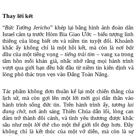
Thay lời kết
“
Bức Tường Jericho
” khép lại bằng hình ảnh đoàn dân
Israel cảm tạ trước Hòm Bia Giao Ước – biểu tượng linh
thiêng của lòng biết ơn và niềm tin tuyệt đối. Khoảnh
khắc ấy không chỉ là một hồi kết, mà còn là
nơi bắt
đầu
của một tiếng vọng –
tiếng trái tim
– vang xa trong
tâm hồn mỗi khán giả, nhắc nhở rằng mọi hành trình
vượt qua giới hạn đều bắt đầu từ niềm tin kiên định và
lòng phó thác trọn vẹn vào Đấng Toàn Năng.
Tác phẩm không đơn thuần kể lại một chiến thắng của
lịch sử, mà còn gợi lên một lời mời gọi dấn thân vào
hành trình sống đức tin. Trên hành trình ấy,
tương lai
đang chờ
, nơi ánh sáng Thiên Chúa dẫn lối, lòng can
đảm trở thành đôi cánh, và tình yêu thương được khắc
sâu như một
lời thề
cho một thế giới tốt đẹp hơn. Đây
không chỉ là kết thúc của một vở diễn, mà còn là sự