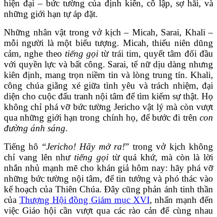
hiện đại – bức tường của định kiến, cô lập, sợ hãi, và
những giới hạn tự áp đặt.
Những nhân vật trong vở kịch – Micah, Sarai, Khali –
mỗi người là một biểu tượng. Micah, thiếu niên dũng
cảm, nghe theo
tiếng gọi
từ trái tim, quyết tâm đối đầu
với quyền lực và bất công. Sarai, tế nữ dịu dàng nhưng
kiên định, mang trọn niềm tin và lòng trung tín. Khali,
công chúa giằng xé giữa tình yêu và trách nhiệm, đại
diện cho cuộc đấu tranh nội tâm để tìm kiếm sự thật. Họ
không chỉ phá vỡ bức tường Jericho vật lý mà còn vượt
qua những giới hạn trong chính họ, để bước đi trên
con
đường ánh sáng
.
Tiếng hô “
Jericho! Hãy mở ra!
” trong vở kịch không
chỉ vang lên như
tiếng gọi
từ quá khứ, mà còn là lời
nhắn nhủ mạnh mẽ cho khán giả hôm nay: hãy phá vỡ
những bức tường nội tâm, để tin tưởng và phó thác vào
kế hoạch của Thiên Chúa. Đây cũng phản ánh tinh thần
của
Thượng Hội đồng Giám mục XVI
, nhấn mạnh đến
việc Giáo hội cần vượt qua các rào cản để cùng nhau