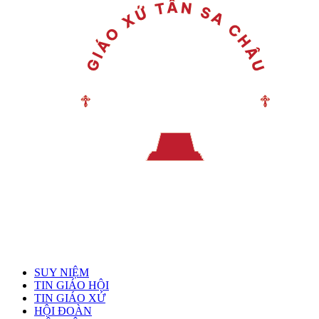
Menu chính
SUY NIỆM
TIN GIÁO HỘI
TIN GIÁO XỨ
HỘI ĐOÀN