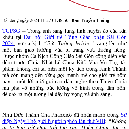
Bài đăng ngày
2024-11-27 01:49:56
|
Ban Truyền Thông
TGPSG
-- Trong ánh sáng lung linh huyền ảo của sân
khấu tại
Đại hội Giới trẻ Tổng Giáo phận Sài Gòn
2024
, vở ca kịch
“Bức Tường Jericho”
vang lên như
một bản giao hưởng vừa bi tráng vừa thiêng liêng.
Được nhóm Ca Kịch Công Giáo Sài Gòn công diễn vào
đêm trước Chúa Nhật Lễ Chúa Kitô Vua Vũ Trụ, tác
phẩm không chỉ tái hiện một kỳ tích trong Kinh Thánh
mà còn mang đến
tiếng gọi
mạnh mẽ cho giới trẻ hôm
nay – một lời mời gọi can đảm nghe theo Thiên Chúa
mà phá vỡ những bức tường vô hình trong tâm hồn,
để
mở ra
một tương lai đầy hy vọng và ánh sáng.
Như Đức Thánh Cha Phanxicô đã nhấn mạnh trong
Sứ
điệp Ngày Thế giới Người nghèo lần thứ VIII
:
“Không
ai bị loại trừ khỏi trái tim của Thiên Chúa; tất cả