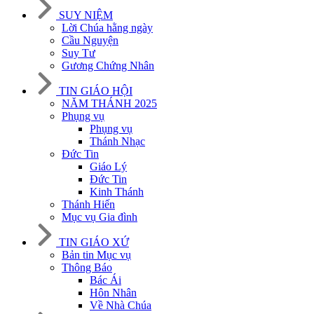
SUY NIỆM
Lời Chúa hằng ngày
Cầu Nguyện
Suy Tư
Gương Chứng Nhân
TIN GIÁO HỘI
NĂM THÁNH 2025
Phụng vụ
Phụng vụ
Thánh Nhạc
Đức Tin
Giáo Lý
Đức Tin
Kinh Thánh
Thánh Hiến
Mục vụ Gia đình
TIN GIÁO XỨ
Bản tin Mục vụ
Thông Báo
Bác Ái
Hôn Nhân
Về Nhà Chúa