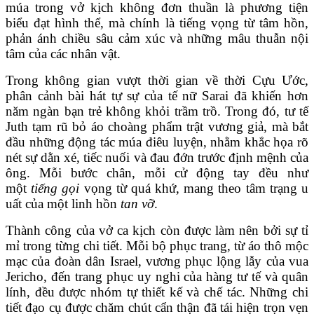
múa trong vở kịch không đơn thuần là phương tiện
biểu đạt hình thể, mà chính là tiếng vọng từ tâm hồn,
phản ánh chiều sâu cảm xúc và những mâu thuẫn nội
tâm của các nhân vật.
Trong không gian vượt thời gian về thời Cựu Ước,
phân cảnh bài hát tự sự của tế nữ Sarai đã khiến hơn
năm ngàn bạn trẻ không khỏi trầm trồ. Trong đó, tư tế
Juth tạm rũ bỏ áo choàng phẩm trật vương giả, mà bắt
đầu những động tác múa điêu luyện, nhằm khắc họa rõ
nét sự dằn xé, tiếc nuối và đau đớn trước định mệnh của
ông. Mỗi bước chân, mỗi cử động tay đều như
một
tiếng gọi
vọng từ quá khứ, mang theo tâm trạng u
uất của một linh hồn
tan vỡ
.
Thành công của vở ca kịch còn được làm nên bởi sự tỉ
mỉ trong từng chi tiết. Mỗi bộ phục trang, từ áo thô mộc
mạc của đoàn dân Israel, vương phục lộng lẫy của vua
Jericho, đến trang phục uy nghi của hàng tư tế và quân
lính, đều được nhóm tự thiết kế và chế tác. Những chi
tiết đạo cụ được chăm chút cẩn thận đã tái hiện trọn vẹn