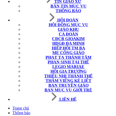
TIN GIÁO XỨ
BẢN TIN MỤC VỤ
THÔNG BÁO
HỘI ĐOÀN
HỘI ĐỒNG MỤC VỤ
GIÁO KHU
CA ĐOÀN
CĐCB GIOAKIM
HDGĐ ĐA MINH
HIỆP HỘI TM BA
MẸ CÔNG GIÁO
PHẠT TẠ THÁNH TÂM
PHAN SINH TẠI THẾ
LEGIO MARIAE
HỘI GIA TRƯỞNG
THIẾU NHI THÁNH THỂ
THĂM VIẾNG KẺ LIỆT
BAN TRUYỀN GIÁO
BAN MỤC VỤ GIỚI TRẺ
LIÊN HỆ
Trang chủ
Thông báo