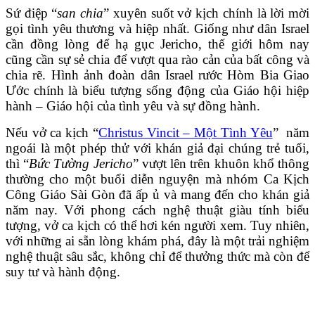
Sứ điệp “
san chia
” xuyên suốt vở kịch chính là lời mời
gọi tình yêu thương và hiệp nhất. Giống như dân Israel
cần đồng lòng để hạ gục Jericho, thế giới hôm nay
cũng cần sự sẻ chia để vượt qua rào cản của bất công và
chia rẽ. Hình ảnh đoàn dân Israel rước Hòm Bia Giao
Ước chính là biểu tượng sống động của Giáo hội hiệp
hành – Giáo hội của tình yêu và sự đồng hành.
Nếu vở ca kịch “
Christus Vincit – Một Tình Yêu
” năm
ngoái là một phép thử với khán giả đại chúng trẻ tuổi,
thì “
Bức Tường Jericho
” vượt lên trên khuôn khổ thông
thường cho một buổi diễn nguyện mà nhóm Ca Kịch
Công Giáo Sài Gòn đã ấp ủ và mang đến cho khán giả
năm nay. Với phong cách nghệ thuật giàu tính biểu
tượng, vở ca kịch có thể hơi kén người xem. Tuy nhiên,
với những ai sẵn lòng khám phá, đây là một trải nghiệm
nghệ thuật sâu sắc, không chỉ để thưởng thức mà còn để
suy tư và hành động.