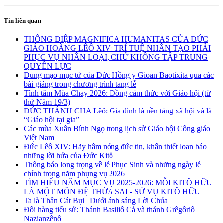
Tin liên quan
THÔNG ĐIỆP MAGNIFICA HUMANITAS CỦA ĐỨC
GIÁO HOÀNG LÊÔ XIV: TRÍ TUỆ NHÂN TẠO PHẢI
PHỤC VỤ NHÂN LOẠI, CHỨ KHÔNG TẬP TRUNG
QUYỀN LỰC
Dung mạo mục tử của Đức Hồng y Gioan Baotixita qua các
bài giảng trong chương trình tang lễ
Tĩnh tâm Mùa Chay 2026: Đồng cảm thức với Giáo hội (từ
thứ Năm 19/3)
ĐỨC THÁNH CHA Lêô: Gia đình là nền tảng xã hội và là
“Giáo hội tại gia”
Các mùa Xuân Bính Ngọ trong lịch sử Giáo hội Công giáo
Việt Nam
Đức Lêô XIV: Hãy hâm nóng đức tin, khẩn thiết loan báo
những lời hứa của Đức Kitô
Thông báo long trọng về lễ Phục Sinh và những ngày lễ
chính trong năm phụng vụ 2026
TÌM HIỂU NĂM MỤC VỤ 2025-2026: MỖI KITÔ HỮU
LÀ MỘT MÔN ĐỆ THỪA SAI - SỨ VỤ KITÔ HỮU
Ta là Thân Cát Bụi | Dưới ánh sáng Lời Chúa
Đôi hàng tiểu sử: Thánh Basiliô Cả và thánh Grêgôriô
Nazianzênô