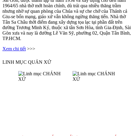
Sài Gòn, được thành lập từ năm 1954 và xây dựng cho đến năm
1964/65 nhà thờ mới hoàn chỉnh, dù trải qua nhiều thăng trầm
nhưng nhờ sự quan phòng của Chúa và sự che chở của Thánh cả
Giu-se bổn mạng, giáo xứ vẫn không ngừng thăng tiến. Nhà thờ
Tân Sa Châu thời điểm đang xây dựng tọa lạc tại phần đất trên
đường Trương Minh Ký, thuộc xã tân Sơn Hòa, tỉnh Gia-Định, Sài
Gòn xưa và nay là đường Lê Văn Sỹ, phường 02, Quận Tân Bình,
TP.HCM.
Xem chi tiết
>>>
LINH MỤC QUẢN XỨ