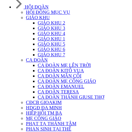
HỘI ĐOÀN
HỘI ĐỒNG MỤC VỤ
GIÁO KHU
GIÁO KHU 2
GIÁO KHU 3
GIÁO KHU 4
GIÁO KHU 1
GIÁO KHU 5
GIÁO KHU 6
GIÁO KHU 7
CA ĐOÀN
CA ĐOÀN MẸ LÊN TRỜI
CA ĐOÀN KITÔ VUA
CA ĐOÀN MÂN CÔI
CA ĐOÀN MẸ CÔNG GIÁO
CA ĐOÀN EMANUEL
CA ĐOÀN TERESA
CA ĐOÀN THÁNH GIUSE THỢ
CĐCB GIOAKIM
HDGĐ ĐA MINH
HIỆP HỘI TM BA
MẸ CÔNG GIÁO
PHẠT TẠ THÁNH TÂM
PHAN SINH TẠI THẾ