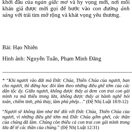
khởi đầu của
ngàn giấc mơ
và hy vọng mới, nơi mỗi
khán giả được mời gọi để bước vào
con đường ánh
sáng
với trái tim mở rộng và khát vọng yêu thương.
Bài: Hạo Nhiên
Hình ảnh: Nguyễn Tuấn, Phạm Minh Đăng
____________________________________________
* “
Khi ngươi vào đất mà Đức Chúa, Thiên Chúa của ngươi, ban
cho ngươi, thì đừng học đòi làm theo những điều ghê tởm của các
dân tộc ấy. Giữa ngươi, không được thấy ai đem con trai con gái
mình ra mà thiêu trong lửa, không được thấy ai hành nghề bói
toán, chiêm tinh, phù thủy, làm phù phép…
” (Đệ Nhị Luật 18:9-12)
“
Ngươi sẽ không làm như thế đối với Đức Chúa, Thiên Chúa của
ngươi, vì những điều ghê tởm mà Đức Chúa gớm ghét, các thần
của chúng đã làm. Chúng còn thiêu cả con trai con gái mình trong
lửa để tế các thần của chúng.
” (Đệ Nhị Luật 12:31)