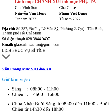
Linh mục CHÁNH XỨ
Linh mục PHỤ TÁ
Cha Vinh Sơn
Cha Giuse
Nguyễn Văn Hồng
Phạm Việt Dũng
Từ năm 2022
Từ năm 2022
Địa chỉ:
Số 387, Đường Lê Văn Sỹ, Phường 2, Quận Tân Bình,
Thành phố Hồ Chí Minh
Số điện thoại:
028.3844.9497
Email:
giaoxutansachau@gmail.com
LỊCH PHỤC VỤ BÍ TÍCH
Văn Phòng Mục Vụ Giáo Xứ
Giờ làm việc :
Sáng : 08h00 - 11h00
Chiều : 14h00 - 16h00
Chúa Nhật: Buổi Sáng từ 08h00 đến 11h00 - Buổi
Chiều từ 14h30 đến 18h00