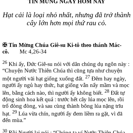
TIN MỪNG NGÀY HÔM NAY
Hạt cải là loại nhỏ nhất, nhưng đã trở thành
cây lớn hơn mọi thứ rau cỏ.
✠ Tin Mừng Chúa Giê-su Ki-tô theo thánh Mác-
cô.
Mc 4,26-34
26
Khi ấy, Đức Giê-su nói với dân chúng dụ ngôn này :
“Chuyện Nước Thiên Chúa thì cũng tựa như chuyện
27
một người vãi hạt giống xuống đất.
Đêm hay ngày,
người ấy ngủ hay thức, hạt giống vẫn nẩy mầm và mọc
28
lên, bằng cách nào, thì người ấy không biết.
Đất tự
động sinh hoa kết quả : trước hết cây lúa mọc lên, rồi
trổ đòng đòng, và sau cùng thành bông lúa nặng trĩu
29
hạt.
Lúa vừa chín, người ấy đem liềm ra gặt, vì đã
đến mùa.”
30
Rồi Người lại nói : “Chúng ta ví Nước Thiên Chúa