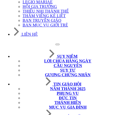
LEGIO MARIAE
HỘI GIA TRƯỞNG
THIẾU NHI THÁNH THỂ
THĂM VIẾNG KẺ LIỆT
BAN TRUYỀN GIÁO
BAN MỤC VỤ GIỚI TRẺ
LIÊN HỆ
SUY NIỆM
LỜI CHÚA HẰNG NGÀY
CẦU NGUYỆN
SUY TƯ
GƯƠNG CHỨNG NHÂN
TIN GIÁO HỘI
NĂM THÁNH 2025
PHỤNG VỤ
ĐỨC TIN
THÁNH HIẾN
MỤC VỤ GIA ĐÌNH