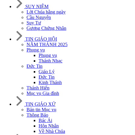
SUY NIỆM
Lời Chúa hằng ngày
Cầu Nguyện
Suy Tư
Gương Chứng Nhân
TIN GIÁO HỘI
NĂM THÁNH 2025
Phụng vụ
Phụng vụ
Thánh Nhạc
Đức Tin
Giáo Lý
Đức Tin
Kinh Thánh
Thánh Hiến
Mục vụ Gia đình
TIN GIÁO XỨ
Bản tin Mục vụ
Thông Báo
Bác Ái
Hôn Nhân
Về Nhà Chúa