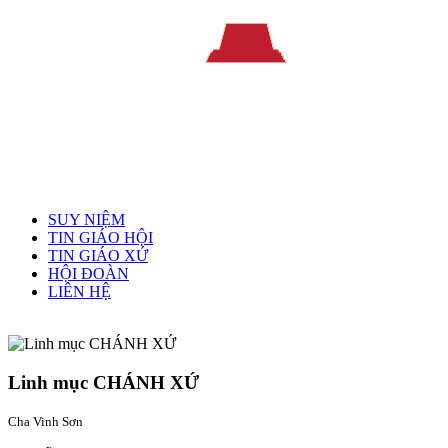
Menu chính
SUY NIỆM
TIN GIÁO HỘI
TIN GIÁO XỨ
HỘI ĐOÀN
LIÊN HỆ
Linh mục quản xứ
Linh mục CHÁNH XỨ
Cha Vinh Sơn