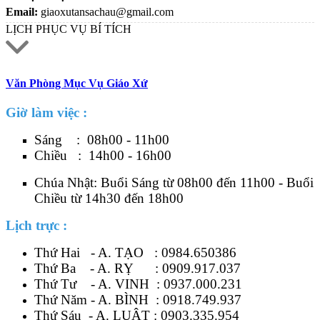
Email:
giaoxutansachau@gmail.com
LỊCH PHỤC VỤ BÍ TÍCH
Văn Phòng Mục Vụ Giáo Xứ
Giờ làm việc :
Sáng : 08h00 - 11h00
Chiều : 14h00 - 16h00
Chúa Nhật: Buổi Sáng từ 08h00 đến 11h00 - Buổi
Chiều từ 14h30 đến 18h00
Lịch trực :
Thứ Hai - A. TẠO :
0984.650386
Thứ Ba - A. RỴ :
0909.917.037
Thứ Tư - A. VINH :
0937.000.231
Thứ Năm - A. BÌNH :
0918.749.937
Thứ Sáu - A. LUẬT :
0903.335.954