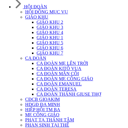
HỘI ĐOÀN
HỘI ĐỒNG MỤC VỤ
GIÁO KHU
GIÁO KHU 2
GIÁO KHU 3
GIÁO KHU 4
GIÁO KHU 1
GIÁO KHU 5
GIÁO KHU 6
GIÁO KHU 7
CA ĐOÀN
CA ĐOÀN MẸ LÊN TRỜI
CA ĐOÀN KITÔ VUA
CA ĐOÀN MÂN CÔI
CA ĐOÀN MẸ CÔNG GIÁO
CA ĐOÀN EMANUEL
CA ĐOÀN TERESA
CA ĐOÀN THÁNH GIUSE THỢ
CĐCB GIOAKIM
HDGĐ ĐA MINH
HIỆP HỘI TM BA
MẸ CÔNG GIÁO
PHẠT TẠ THÁNH TÂM
PHAN SINH TẠI THẾ