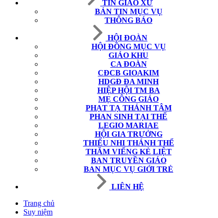
TIN GIÁO XỨ
BẢN TIN MỤC VỤ
THÔNG BÁO
HỘI ĐOÀN
HỘI ĐỒNG MỤC VỤ
GIÁO KHU
CA ĐOÀN
CĐCB GIOAKIM
HDGĐ ĐA MINH
HIỆP HỘI TM BA
MẸ CÔNG GIÁO
PHẠT TẠ THÁNH TÂM
PHAN SINH TẠI THẾ
LEGIO MARIAE
HỘI GIA TRƯỞNG
THIẾU NHI THÁNH THỂ
THĂM VIẾNG KẺ LIỆT
BAN TRUYỀN GIÁO
BAN MỤC VỤ GIỚI TRẺ
LIÊN HỆ
Trang chủ
Suy niệm