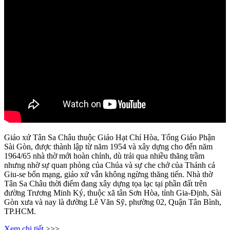
Giáo xứ Tân Sa Châu thuộc Giáo Hạt Chí Hòa, Tổng Giáo Phận
Sài Gòn, được thành lập từ năm 1954 và xây dựng cho đến năm
1964/65 nhà thờ mới hoàn chỉnh, dù trải qua nhiều thăng trầm
nhưng nhờ sự quan phòng của Chúa và sự che chở của Thánh cả
Giu-se bổn mạng, giáo xứ vẫn không ngừng thăng tiến. Nhà thờ
Tân Sa Châu thời điểm đang xây dựng tọa lạc tại phần đất trên
đường Trương Minh Ký, thuộc xã tân Sơn Hòa, tỉnh Gia-Định, Sài
Gòn xưa và nay là đường Lê Văn Sỹ, phường 02, Quận Tân Bình,
TP.HCM.
Xem chi tiết
>>>