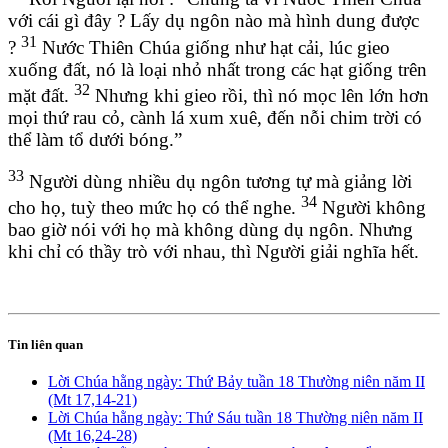
với cái gì đây ? Lấy dụ ngôn nào mà hình dung được
31
?
Nước Thiên Chúa giống như hạt cải, lúc gieo
xuống đất, nó là loại nhỏ nhất trong các hạt giống trên
32
mặt đất.
Nhưng khi gieo rồi, thì nó mọc lên lớn hơn
mọi thứ rau cỏ, cành lá xum xuê, đến nỗi chim trời có
thể làm tổ dưới bóng.”
33
Người dùng nhiều dụ ngôn tương tự mà giảng lời
34
cho họ, tuỳ theo mức họ có thể nghe.
Người không
bao giờ nói với họ mà không dùng dụ ngôn. Nhưng
khi chỉ có thầy trò với nhau, thì Người giải nghĩa hết.
Tin liên quan
Lời Chúa hằng ngày: Thứ Bảy tuần 18 Thường niên năm II
(Mt 17,14-21)
Lời Chúa hằng ngày: Thứ Sáu tuần 18 Thường niên năm II
(Mt 16,24-28)