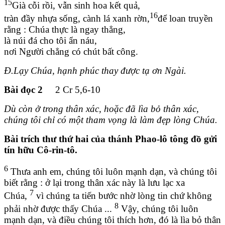
15
Già cỗi rồi, vẫn sinh hoa kết quả,
16
tràn đầy nhựa sống, cành lá xanh rờn,
để loan truyền
rằng : Chúa thực là ngay thẳng,
là núi đá cho tôi ẩn náu,
nơi Người chẳng có chút bất công.
Đ.Lạy Chúa, hạnh phúc thay được tạ ơn Ngài.
Bài đọc 2
2 Cr 5,6-10
Dù còn ở trong thân xác, hoặc đã lìa bỏ thân xác,
chúng tôi chỉ có một tham vọng là làm đẹp lòng Chúa.
Bài trích thư thứ hai của thánh Phao-lô tông đồ gửi
tín hữu Cô-rin-tô.
6
Thưa anh em, chúng tôi luôn mạnh dạn, và chúng tôi
biết rằng : ở lại trong thân xác này là lưu lạc xa
7
Chúa,
vì chúng ta tiến bước nhờ lòng tin chứ không
8
phải nhờ được thấy Chúa ...
Vậy, chúng tôi luôn
mạnh dạn, và điều chúng tôi thích hơn, đó là lìa bỏ thân